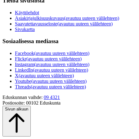
Tietoa sivustosta
Käyttöehdot
Asiakirjajulkisuuskuvaus
(avautuu uuteen välilehteen)
Saavutettavuusseloste
(avautuu uuteen välilehteen)
Sivukartta
Sosiaalisessa mediassa
Facebook
(avautuu uuteen välilehteen)
Flickr
(avautuu uuteen välilehteen)
Instagram
(avautuu uuteen välilehteen)
LinkedIn
(avautuu uuteen välilehteen)
X
(avautuu uuteen välilehteen)
Youtube
(avautuu uuteen välilehteen)
Threads
(avautuu uuteen välilehteen)
Eduskunnan vaihde:
09 4321
Postiosoite:
00102 Eduskunta
Sivun alkuun