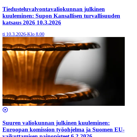
Tiedusteluvalvontavaliokunnan julkinen
kuuleminen: Supon Kansallisen turvallisuuden
katsaus 2026 10.3.2026
ti 10.3.2026
-
Klo
8.00
Suuren valiokunnan julkinen kuuleminen:
Euroopan komission työohjelma ja Suomen EU-
vaikuttamisen painopisteet 6.2.2026