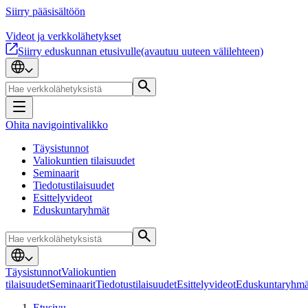
Siirry pääsisältöön
Videot ja verkkolähetykset
Siirry eduskunnan etusivulle
(avautuu uuteen välilehteen)
Ohita navigointivalikko
Täysistunnot
Valiokuntien tilaisuudet
Seminaarit
Tiedotustilaisuudet
Esittelyvideot
Eduskuntaryhmät
Täysistunnot
Valiokuntien
tilaisuudet
Seminaarit
Tiedotustilaisuudet
Esittelyvideot
Eduskuntaryhmä
Etusivu