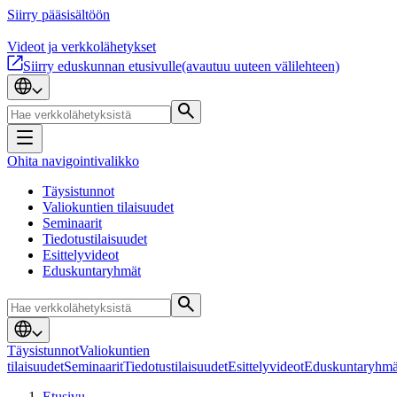
Siirry pääsisältöön
Videot ja verkkolähetykset
Siirry eduskunnan etusivulle
(avautuu uuteen välilehteen)
Ohita navigointivalikko
Täysistunnot
Valiokuntien tilaisuudet
Seminaarit
Tiedotustilaisuudet
Esittelyvideot
Eduskuntaryhmät
Täysistunnot
Valiokuntien
tilaisuudet
Seminaarit
Tiedotustilaisuudet
Esittelyvideot
Eduskuntaryhmä
Etusivu