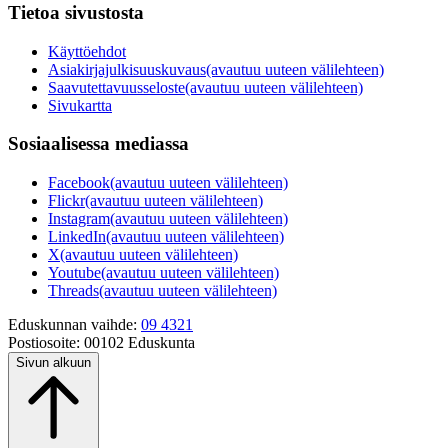
Tietoa sivustosta
Käyttöehdot
Asiakirjajulkisuuskuvaus
(avautuu uuteen välilehteen)
Saavutettavuusseloste
(avautuu uuteen välilehteen)
Sivukartta
Sosiaalisessa mediassa
Facebook
(avautuu uuteen välilehteen)
Flickr
(avautuu uuteen välilehteen)
Instagram
(avautuu uuteen välilehteen)
LinkedIn
(avautuu uuteen välilehteen)
X
(avautuu uuteen välilehteen)
Youtube
(avautuu uuteen välilehteen)
Threads
(avautuu uuteen välilehteen)
Eduskunnan vaihde:
09 4321
Postiosoite:
00102 Eduskunta
Sivun alkuun