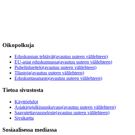
Oikopolkuja
Eduskunnan tehtävät
(avautuu uuteen välilehteen)
EU-asiat eduskunnassa
(avautuu uuteen välilehteen)
Puhelinluettelo
(avautuu uuteen välilehteen)
Tilastoja
(avautuu uuteen välilehteen)
Eduskuntasanasto
(avautuu uuteen välilehteen)
Tietoa sivustosta
Käyttöehdot
Asiakirjajulkisuuskuvaus
(avautuu uuteen välilehteen)
Saavutettavuusseloste
(avautuu uuteen välilehteen)
Sivukartta
Sosiaalisessa mediassa