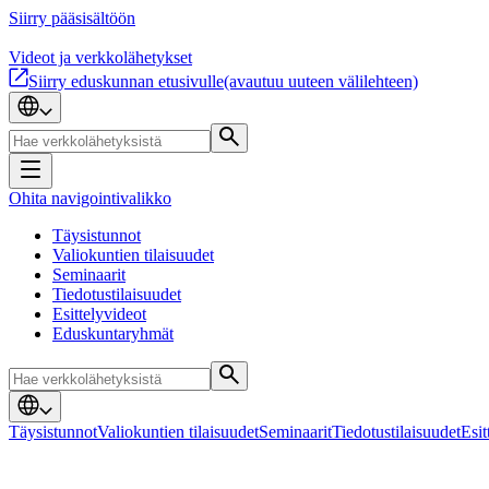
Siirry pääsisältöön
Videot ja verkkolähetykset
Siirry eduskunnan etusivulle
(avautuu uuteen välilehteen)
Ohita navigointivalikko
Täysistunnot
Valiokuntien tilaisuudet
Seminaarit
Tiedotustilaisuudet
Esittelyvideot
Eduskuntaryhmät
Täysistunnot
Valiokuntien tilaisuudet
Seminaarit
Tiedotustilaisuudet
Esit