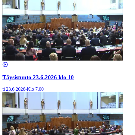
Täysistunto 23.6.2026 klo 10
ti 23.6.2026
-
Klo
7.00