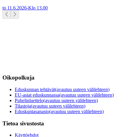
to 11.6.2026
-
Klo
13.00
Oikopolkuja
Eduskunnan tehtävät
(avautuu uuteen välilehteen)
EU-asiat eduskunnassa
(avautuu uuteen välilehteen)
Puhelinluettelo
(avautuu uuteen välilehteen)
Tilastoja
(avautuu uuteen välilehteen)
Eduskuntasanasto
(avautuu uuteen välilehteen)
Tietoa sivustosta
Käyttöehdot