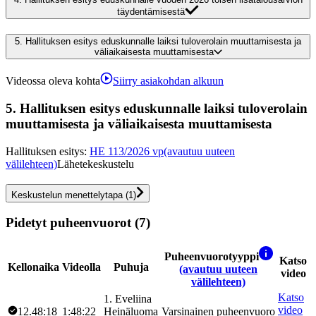
täydentämisestä
5.
Hallituksen esitys eduskunnalle laiksi tuloverolain muuttamisesta ja
väliaikaisesta muuttamisesta
Videossa oleva kohta
Siirry asiakohdan alkuun
5.
Hallituksen esitys eduskunnalle laiksi tuloverolain
muuttamisesta ja väliaikaisesta muuttamisesta
Hallituksen esitys
:
HE 113/2026 vp
(avautuu uuteen
välilehteen)
Lähetekeskustelu
Keskustelun menettelytapa
(
1
)
Pidetyt puheenvuorot (7)
Puheenvuorotyyppi
Katso
Kellonaika
Videolla
Puhuja
(avautuu uuteen
video
välilehteen)
Katso
1
.
Eveliina
video
12.48:18
1:48:22
Heinäluoma
Varsinainen puheenvuoro