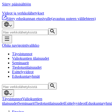
Siirry pääsisältöön
Videot ja verkkolähetykset
Siirry eduskunnan etusivulle
(avautuu uuteen välilehteen)
Ohita navigointivalikko
Täysistunnot
Valiokuntien tilaisuudet
Seminaarit
Tiedotustilaisuudet
Esittelyvideot
Eduskuntaryhmät
Täysistunnot
Valiokuntien
tilaisuudet
Seminaarit
Tiedotustilaisuudet
Esittelyvideot
Eduskuntaryhmä
Etusivu