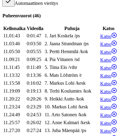
Automaattinen vieritys
Puheenvuorot
(
46
)
Kellonaika
Videolla
Puhuja
Katso
11.01:43
0:01:47
1
.
Jari
Koskela
/
ps
Katso
11.03:46
0:03:50
2
.
Jaana
Strandman
/
ps
Katso
11.05:50
0:05:55
3
.
Pertti
Hemmilä
/
kok
Katso
11.09:21
0:09:25
4
.
Pia
Viitanen
/
sd
Katso
11.11:45
0:11:49
5
.
Tiina
Elo
/
vihr
Katso
11.13:32
0:13:36
6
.
Mats
Löfström
/
r
Katso
11.15:58
0:16:02
7
.
Markus
Lohi
/
kesk
Katso
11.19:09
0:19:13
8
.
Terhi
Koulumies
/
kok
Katso
11.20:22
0:20:26
9
.
Heikki
Autto
/
kok
Katso
11.23:24
0:23:29
10
.
Markus
Lohi
/
kesk
Katso
11.24:49
0:24:53
11
.
Arto
Satonen
/
kok
Katso
11.25:57
0:26:02
12
.
Anne
Kalmari
/
kesk
Katso
11.27:20
0:27:24
13
.
Juha
Mäenpää
/
ps
Katso