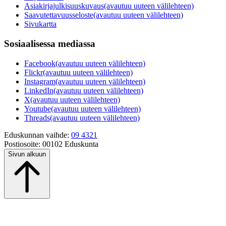
Asiakirjajulkisuuskuvaus
(avautuu uuteen välilehteen)
Saavutettavuusseloste
(avautuu uuteen välilehteen)
Sivukartta
Sosiaalisessa mediassa
Facebook
(avautuu uuteen välilehteen)
Flickr
(avautuu uuteen välilehteen)
Instagram
(avautuu uuteen välilehteen)
LinkedIn
(avautuu uuteen välilehteen)
X
(avautuu uuteen välilehteen)
Youtube
(avautuu uuteen välilehteen)
Threads
(avautuu uuteen välilehteen)
Eduskunnan vaihde:
09 4321
Postiosoite:
00102 Eduskunta
Sivun alkuun