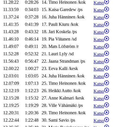
11.28:22
0:28:26
14
.
Timo
Heinonen
/
kok
Katso
11.33:59
0:34:03
15
.
Kaisa
Garedew
/
ps
Katso
11.37:24
0:37:28
16
.
Juha
Hänninen
/
kok
Katso
11.41:35
0:41:39
17
.
Pauli
Kiuru
/
kok
Katso
11.43:28
0:43:32
18
.
Jari
Koskela
/
ps
Katso
11.46:10
0:46:14
19
.
Pia
Viitanen
/
sd
Katso
11.49:07
0:49:11
20
.
Mats
Löfström
/
r
Katso
11.52:28
0:52:32
21
.
Lauri
Lyly
/
sd
Katso
11.56:43
0:56:47
22
.
Jaana
Strandman
/
ps
Katso
12.00:22
1:00:27
23
.
Eeva
Kalli
/
kesk
Katso
12.03:01
1:03:05
24
.
Juha
Hänninen
/
kok
Katso
12.07:09
1:07:13
25
.
Timo
Heinonen
/
kok
Katso
12.12:19
1:12:23
26
.
Heikki
Autto
/
kok
Katso
12.15:28
1:15:32
27
.
Anne
Kalmari
/
kesk
Katso
12.19:25
1:19:29
28
.
Ville
Vähämäki
/
ps
Katso
12.20:31
1:20:36
29
.
Timo
Heinonen
/
kok
Katso
12.22:44
1:22:48
30
.
Sami
Savio
/
ps
Katso