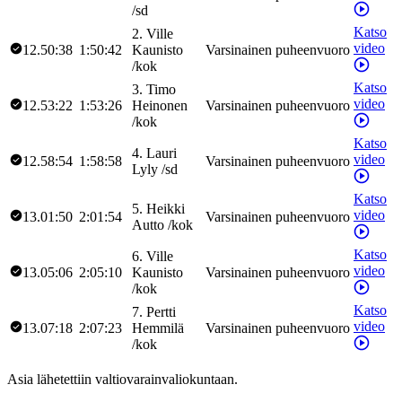
/
sd
Katso
2
.
Ville
video
12.50:38
1:50:42
Kaunisto
Varsinainen puheenvuoro
/
kok
Katso
3
.
Timo
video
12.53:22
1:53:26
Heinonen
Varsinainen puheenvuoro
/
kok
Katso
4
.
Lauri
video
12.58:54
1:58:58
Varsinainen puheenvuoro
Lyly
/
sd
Katso
5
.
Heikki
video
13.01:50
2:01:54
Varsinainen puheenvuoro
Autto
/
kok
Katso
6
.
Ville
video
13.05:06
2:05:10
Kaunisto
Varsinainen puheenvuoro
/
kok
Katso
7
.
Pertti
video
13.07:18
2:07:23
Hemmilä
Varsinainen puheenvuoro
/
kok
Asia lähetettiin valtiovarainvaliokuntaan.