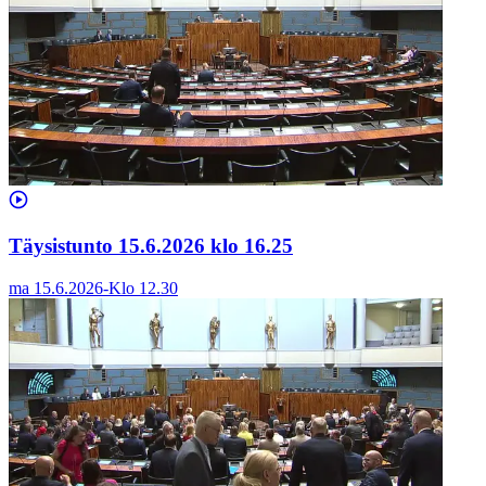
Täysistunto 15.6.2026 klo 16.25
ma 15.6.2026
-
Klo
12.30