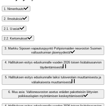
1.
Nimenhuuto
2.
Ilmoituksia
2.1.
U-asiat
2.2.
Kertomukset
3.
Markku Siposen vapautuspyyntö Pohjoismaiden neuvoston Suomen
valtuuskunnan jäsenyydestä
4.
Hallituksen esitys eduskunnalle vuoden 2026 toisen lisätalousarvion
täydentämisestä
5.
Hallituksen esitys eduskunnalle laiksi tuloverolain muuttamisesta ja
väliaikaisesta muuttamisesta
6.
Muu asia: Valtioneuvoston asetus eräiden pakotteisiin liittyvien
poikkeuslupien myöntämisen keskeyttämisestä
4.
Hallituksen esitys eduskunnalle vuoden 2026 toisen lisätalousarvion