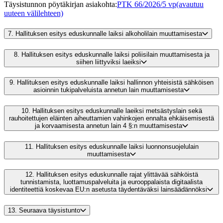
Täysistunnon pöytäkirjan asiakohta
:
PTK 66/2026/5 vp
(avautuu
uuteen välilehteen)
7.
Hallituksen esitys eduskunnalle laiksi alkoholilain muuttamisesta
8.
Hallituksen esitys eduskunnalle laiksi poliisilain muuttamisesta ja
siihen liittyviksi laeiksi
9.
Hallituksen esitys eduskunnalle laiksi hallinnon yhteisistä sähköisen
asioinnin tukipalveluista annetun lain muuttamisesta
10.
Hallituksen esitys eduskunnalle laeiksi metsästyslain sekä
rauhoitettujen eläinten aiheuttamien vahinkojen ennalta ehkäisemisestä
ja korvaamisesta annetun lain 4 §:n muuttamisesta
11.
Hallituksen esitys eduskunnalle laiksi luonnonsuojelulain
muuttamisesta
12.
Hallituksen esitys eduskunnalle rajat ylittävää sähköistä
tunnistamista, luottamuspalveluita ja eurooppalaista digitaalista
identiteettiä koskevaa EU:n asetusta täydentäväksi lainsäädännöksi
13.
Seuraava täysistunto