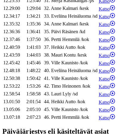
12.25:35
1:25:40
31
.
Merja
Rasinkangas
/
ps
Katso
12.29:00
1:29:04
32
.
Anne
Kalmari
/
kesk
Katso
12.34:17
1:34:21
33
.
Eveliina
Heinäluoma
/
sd
Katso
12.35:32
1:35:36
34
.
Anne
Kalmari
/
kesk
Katso
12.36:36
1:36:41
35
.
Päivi
Räsänen
/
kd
Katso
12.37:46
1:37:50
36
.
Pertti
Hemmilä
/
kok
Katso
12.40:59
1:41:03
37
.
Heikki
Autto
/
kok
Katso
12.43:59
1:44:03
38
.
Mauri
Kontu
/
kesk
Katso
12.45:42
1:45:46
39
.
Ville
Kaunisto
/
kok
Katso
12.48:18
1:48:22
40
.
Eveliina
Heinäluoma
/
sd
Katso
12.50:38
1:50:42
41
.
Ville
Kaunisto
/
kok
Katso
12.53:22
1:53:26
42
.
Timo
Heinonen
/
kok
Katso
12.58:54
1:58:58
43
.
Lauri
Lyly
/
sd
Katso
13.01:50
2:01:54
44
.
Heikki
Autto
/
kok
Katso
13.05:06
2:05:10
45
.
Ville
Kaunisto
/
kok
Katso
13.07:18
2:07:23
46
.
Pertti
Hemmilä
/
kok
Katso
Päiväjärjestys eli käsiteltävät asiat