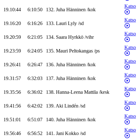
Katso
19.10:44
6:10:50
132
.
Juha
Hänninen
/
kok
Katso
19.16:20
6:16:26
133
.
Lauri
Lyly
/
sd
Katso
19.20:59
6:21:05
134
.
Saara
Hyrkkö
/
vihr
Katso
19.23:59
6:24:05
135
.
Mauri
Peltokangas
/
ps
Katso
19.26:41
6:26:47
136
.
Juha
Hänninen
/
kok
Katso
19.31:57
6:32:03
137
.
Juha
Hänninen
/
kok
Katso
19.35:56
6:36:02
138
.
Hanna-Leena
Mattila
/
kesk
Katso
19.41:56
6:42:02
139
.
Aki
Lindén
/
sd
Katso
19.51:01
6:51:07
140
.
Juha
Hänninen
/
kok
Katso
19.56:46
6:56:52
141
.
Jani
Kokko
/
sd