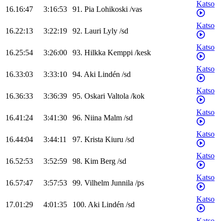
Katso
16.16:47
3:16:53
91
.
Pia
Lohikoski
/
vas
Katso
16.22:13
3:22:19
92
.
Lauri
Lyly
/
sd
Katso
16.25:54
3:26:00
93
.
Hilkka
Kemppi
/
kesk
Katso
16.33:03
3:33:10
94
.
Aki
Lindén
/
sd
Katso
16.36:33
3:36:39
95
.
Oskari
Valtola
/
kok
Katso
16.41:24
3:41:30
96
.
Niina
Malm
/
sd
Katso
16.44:04
3:44:11
97
.
Krista
Kiuru
/
sd
Katso
16.52:53
3:52:59
98
.
Kim
Berg
/
sd
Katso
16.57:47
3:57:53
99
.
Vilhelm
Junnila
/
ps
Katso
17.01:29
4:01:35
100
.
Aki
Lindén
/
sd
Katso