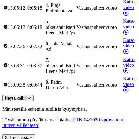
Katso
4
.
Pinja
video
13.05:12
0:05:18
Vastauspuheenvuoro
Perholehto
/
sd
Katso
5
.
video
13.06:12
0:06:18
oikeusministeri
Vastauspuheenvuoro
Leena
Meri
/
ps
Katso
6
.
Juha
Viitala
video
13.07:26
0:07:32
Vastauspuheenvuoro
/
sd
Katso
7
.
video
13.08:31
0:08:37
oikeusministeri
Vastauspuheenvuoro
Leena
Meri
/
ps
Katso
8
.
Fatim
video
13.09:38
0:09:44
Vastauspuheenvuoro
Diarra
/
vihr
Näytä kaikki
Ministereille esitettiin suullisia kysymyksiä.
Täysistunnon pöytäkirjan asiakohta
:
PTK 64/2026 vp
(avautuu
uuteen välilehteen)
3.
Ilmoituksia