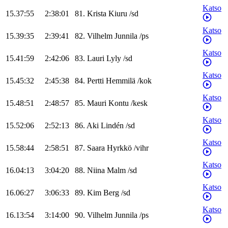
Katso
15.37:55
2:38:01
81
.
Krista
Kiuru
/
sd
Katso
15.39:35
2:39:41
82
.
Vilhelm
Junnila
/
ps
Katso
15.41:59
2:42:06
83
.
Lauri
Lyly
/
sd
Katso
15.45:32
2:45:38
84
.
Pertti
Hemmilä
/
kok
Katso
15.48:51
2:48:57
85
.
Mauri
Kontu
/
kesk
Katso
15.52:06
2:52:13
86
.
Aki
Lindén
/
sd
Katso
15.58:44
2:58:51
87
.
Saara
Hyrkkö
/
vihr
Katso
16.04:13
3:04:20
88
.
Niina
Malm
/
sd
Katso
16.06:27
3:06:33
89
.
Kim
Berg
/
sd
Katso
16.13:54
3:14:00
90
.
Vilhelm
Junnila
/
ps