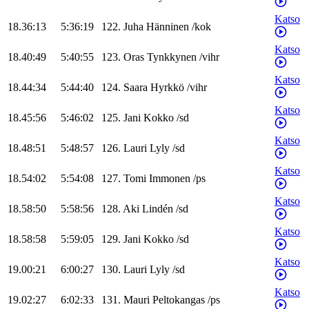
Katso
18.36:13
5:36:19
122
.
Juha
Hänninen
/
kok
Katso
18.40:49
5:40:55
123
.
Oras
Tynkkynen
/
vihr
Katso
18.44:34
5:44:40
124
.
Saara
Hyrkkö
/
vihr
Katso
18.45:56
5:46:02
125
.
Jani
Kokko
/
sd
Katso
18.48:51
5:48:57
126
.
Lauri
Lyly
/
sd
Katso
18.54:02
5:54:08
127
.
Tomi
Immonen
/
ps
Katso
18.58:50
5:58:56
128
.
Aki
Lindén
/
sd
Katso
18.58:58
5:59:05
129
.
Jani
Kokko
/
sd
Katso
19.00:21
6:00:27
130
.
Lauri
Lyly
/
sd
Katso
19.02:27
6:02:33
131
.
Mauri
Peltokangas
/
ps