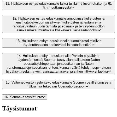
11.
Hallituksen esitys eduskunnalle laiksi tullilain 9 luvun otsikon ja 61
§:n muuttamisesta
12.
Hallituksen esitys eduskunnalle ambulanssikuljetusten ja
ensihoitopalveluun sisältyvien kuljetusten järjestämis- ja
rahoitusvastuun uudistamista ja sosiaali- ja terveydenhuollon
asiakasmaksumuutoksia koskevaksi lainsäädännöksi
13.
Hallituksen esitys eduskunnalle luottolaitosdirektiivin
täytäntöönpanoa koskevaksi lainsäädännöksi
14.
Hallituksen esitys eduskunnalle Pariisin pöytäkirjan
täydentämisestä Suomen tasavallan hallituksen Naton
operaatiojohtoportaan johtoesikunnan ja Naton
transformaatiojohtoportaan johtoesikunnan välillä tehdyn sopimuksen
hyväksymiseksi ja voimaansaattamiseksi ja siihen liittyviksi laeiksi
15.
Valtioneuvoston selonteko eduskunnalle Suomen osallistumisesta
Ukrainaa tukevaan Operaatio Legioon
16.
Seuraava täysistunto
Täysistunnot