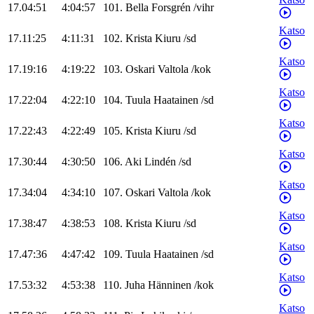
17.04:51
4:04:57
101
.
Bella
Forsgrén
/
vihr
Katso
17.11:25
4:11:31
102
.
Krista
Kiuru
/
sd
Katso
17.19:16
4:19:22
103
.
Oskari
Valtola
/
kok
Katso
17.22:04
4:22:10
104
.
Tuula
Haatainen
/
sd
Katso
17.22:43
4:22:49
105
.
Krista
Kiuru
/
sd
Katso
17.30:44
4:30:50
106
.
Aki
Lindén
/
sd
Katso
17.34:04
4:34:10
107
.
Oskari
Valtola
/
kok
Katso
17.38:47
4:38:53
108
.
Krista
Kiuru
/
sd
Katso
17.47:36
4:47:42
109
.
Tuula
Haatainen
/
sd
Katso
17.53:32
4:53:38
110
.
Juha
Hänninen
/
kok
Katso