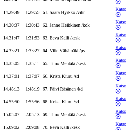
Katso
14.29:49
1:29:55
61
.
Saara
Hyrkkö
/
vihr
Katso
14.30:37
1:30:43
62
.
Janne
Heikkinen
/
kok
Katso
14.31:47
1:31:53
63
.
Eeva
Kalli
/
kesk
Katso
14.33:21
1:33:27
64
.
Ville
Vähämäki
/
ps
Katso
14.35:05
1:35:11
65
.
Timo
Mehtälä
/
kesk
Katso
14.37:01
1:37:07
66
.
Krista
Kiuru
/
sd
Katso
14.48:13
1:48:19
67
.
Päivi
Räsänen
/
kd
Katso
14.55:50
1:55:56
68
.
Krista
Kiuru
/
sd
Katso
15.05:07
2:05:13
69
.
Timo
Mehtälä
/
kesk
Katso
15.09:02
2:09:08
70
.
Eeva
Kalli
/
kesk