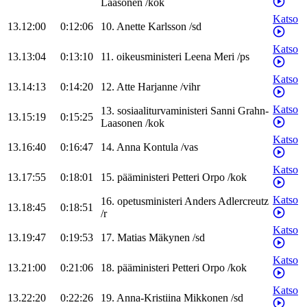
Laasonen
/
kok
Katso
13.12:00
0:12:06
10
.
Anette
Karlsson
/
sd
Katso
13.13:04
0:13:10
11
.
oikeusministeri
Leena
Meri
/
ps
Katso
13.14:13
0:14:20
12
.
Atte
Harjanne
/
vihr
Katso
13
.
sosiaaliturvaministeri
Sanni
Grahn-
13.15:19
0:15:25
Laasonen
/
kok
Katso
13.16:40
0:16:47
14
.
Anna
Kontula
/
vas
Katso
13.17:55
0:18:01
15
.
pääministeri
Petteri
Orpo
/
kok
Katso
16
.
opetusministeri
Anders
Adlercreutz
13.18:45
0:18:51
/
r
Katso
13.19:47
0:19:53
17
.
Matias
Mäkynen
/
sd
Katso
13.21:00
0:21:06
18
.
pääministeri
Petteri
Orpo
/
kok
Katso
13.22:20
0:22:26
19
.
Anna-Kristiina
Mikkonen
/
sd