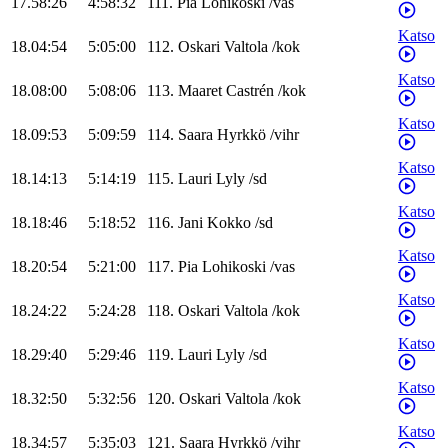
17.58:26
4:58:32
111
.
Pia
Lohikoski
/
vas
Katso
18.04:54
5:05:00
112
.
Oskari
Valtola
/
kok
Katso
18.08:00
5:08:06
113
.
Maaret
Castrén
/
kok
Katso
18.09:53
5:09:59
114
.
Saara
Hyrkkö
/
vihr
Katso
18.14:13
5:14:19
115
.
Lauri
Lyly
/
sd
Katso
18.18:46
5:18:52
116
.
Jani
Kokko
/
sd
Katso
18.20:54
5:21:00
117
.
Pia
Lohikoski
/
vas
Katso
18.24:22
5:24:28
118
.
Oskari
Valtola
/
kok
Katso
18.29:40
5:29:46
119
.
Lauri
Lyly
/
sd
Katso
18.32:50
5:32:56
120
.
Oskari
Valtola
/
kok
Katso
18.34:57
5:35:03
121
.
Saara
Hyrkkö
/
vihr