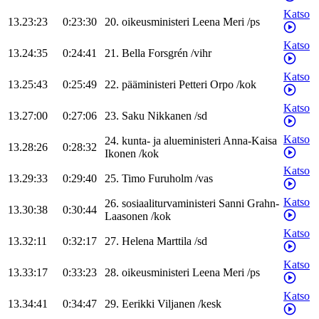
Katso
13.23:23
0:23:30
20
.
oikeusministeri
Leena
Meri
/
ps
Katso
13.24:35
0:24:41
21
.
Bella
Forsgrén
/
vihr
Katso
13.25:43
0:25:49
22
.
pääministeri
Petteri
Orpo
/
kok
Katso
13.27:00
0:27:06
23
.
Saku
Nikkanen
/
sd
Katso
24
.
kunta- ja alueministeri
Anna-Kaisa
13.28:26
0:28:32
Ikonen
/
kok
Katso
13.29:33
0:29:40
25
.
Timo
Furuholm
/
vas
Katso
26
.
sosiaaliturvaministeri
Sanni
Grahn-
13.30:38
0:30:44
Laasonen
/
kok
Katso
13.32:11
0:32:17
27
.
Helena
Marttila
/
sd
Katso
13.33:17
0:33:23
28
.
oikeusministeri
Leena
Meri
/
ps
Katso
13.34:41
0:34:47
29
.
Eerikki
Viljanen
/
kesk