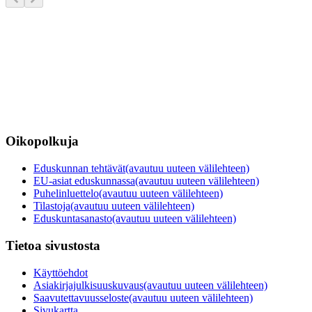
Oikopolkuja
Eduskunnan tehtävät
(avautuu uuteen välilehteen)
EU-asiat eduskunnassa
(avautuu uuteen välilehteen)
Puhelinluettelo
(avautuu uuteen välilehteen)
Tilastoja
(avautuu uuteen välilehteen)
Eduskuntasanasto
(avautuu uuteen välilehteen)
Tietoa sivustosta
Käyttöehdot
Asiakirjajulkisuuskuvaus
(avautuu uuteen välilehteen)
Saavutettavuusseloste
(avautuu uuteen välilehteen)
Sivukartta