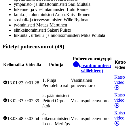
ympäristö- ja ilmastoministeri
Sari
Multala
liikenne- ja viestintäministeri
Lulu
Ranne
kunta- ja alueministeri
Anna-Kaisa
Ikonen
sosiaali- ja terveysministeri
Wille
Rydman
työministeri
Matias
Marttinen
elinkeinoministeri
Sakari
Puisto
liikunta-, urheilu- ja nuorisoministeri
Mika
Poutala
Pidetyt puheenvuorot (49)
Puheenvuorotyyppi
Katso
Kellonaika
Videolla
Puhuja
(avautuu uuteen
video
välilehteen)
Katso
1
.
Pinja
Varsinainen
video
13.01:22
0:01:28
Perholehto
/
sd
puheenvuoro
Katso
2
.
pääministeri
video
13.02:33
0:02:39
Petteri
Orpo
Vastauspuheenvuoro
/
kok
Katso
3
.
video
13.03:48
0:03:54
oikeusministeri
Vastauspuheenvuoro
Leena
Meri
/
ps