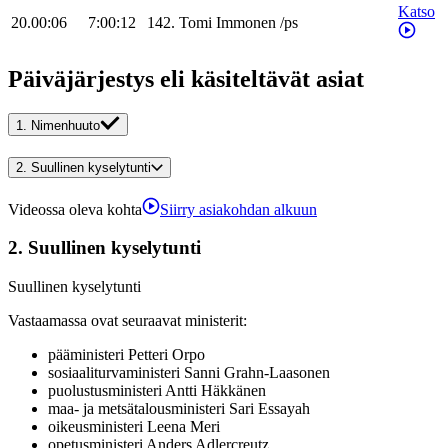
Katso
20.00:06
7:00:12
142
.
Tomi
Immonen
/
ps
Päiväjärjestys eli käsiteltävät asiat
1.
Nimenhuuto
2.
Suullinen kyselytunti
Videossa oleva kohta
Siirry asiakohdan alkuun
2.
Suullinen kyselytunti
Suullinen kyselytunti
Vastaamassa ovat seuraavat ministerit
:
pääministeri
Petteri
Orpo
sosiaaliturvaministeri
Sanni
Grahn-Laasonen
puolustusministeri
Antti
Häkkänen
maa- ja metsätalousministeri
Sari
Essayah
oikeusministeri
Leena
Meri
opetusministeri
Anders
Adlercreutz