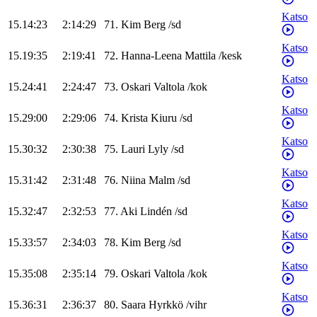
Katso
15.14:23
2:14:29
71
.
Kim
Berg
/
sd
Katso
15.19:35
2:19:41
72
.
Hanna-Leena
Mattila
/
kesk
Katso
15.24:41
2:24:47
73
.
Oskari
Valtola
/
kok
Katso
15.29:00
2:29:06
74
.
Krista
Kiuru
/
sd
Katso
15.30:32
2:30:38
75
.
Lauri
Lyly
/
sd
Katso
15.31:42
2:31:48
76
.
Niina
Malm
/
sd
Katso
15.32:47
2:32:53
77
.
Aki
Lindén
/
sd
Katso
15.33:57
2:34:03
78
.
Kim
Berg
/
sd
Katso
15.35:08
2:35:14
79
.
Oskari
Valtola
/
kok
Katso
15.36:31
2:36:37
80
.
Saara
Hyrkkö
/
vihr