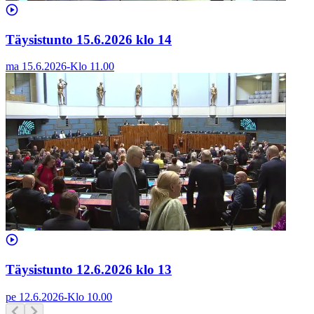
Täysistunto 15.6.2026 klo 14
ma 15.6.2026
-
Klo
11.00
Täysistunto 12.6.2026 klo 13
pe 12.6.2026
-
Klo
10.00