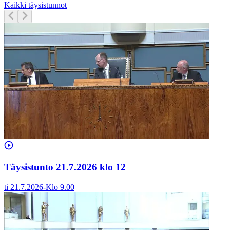
Kaikki täysistunnot
Täysistunto 21.7.2026 klo 12
ti 21.7.2026
-
Klo
9.00