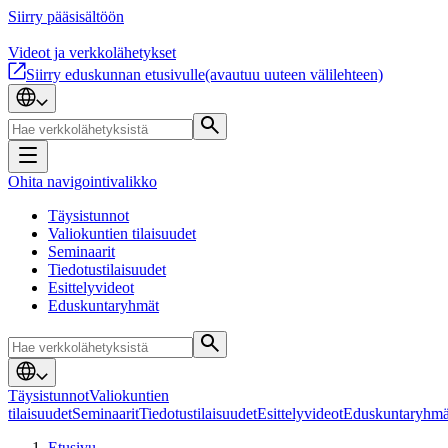
Siirry pääsisältöön
Videot ja verkkolähetykset
Siirry eduskunnan etusivulle
(avautuu uuteen välilehteen)
Ohita navigointivalikko
Täysistunnot
Valiokuntien tilaisuudet
Seminaarit
Tiedotustilaisuudet
Esittelyvideot
Eduskuntaryhmät
Täysistunnot
Valiokuntien
tilaisuudet
Seminaarit
Tiedotustilaisuudet
Esittelyvideot
Eduskuntaryhmä
Etusivu