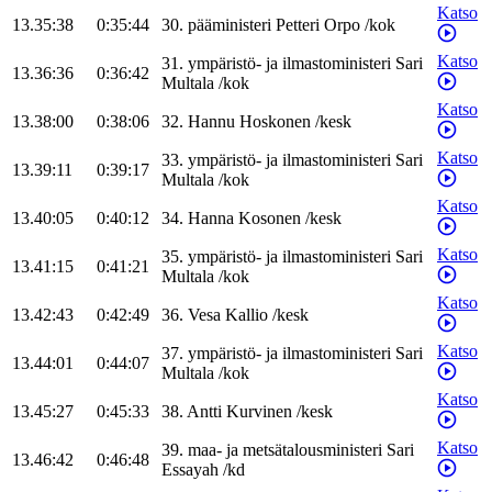
Katso
13.35:38
0:35:44
30
.
pääministeri
Petteri
Orpo
/
kok
Katso
31
.
ympäristö- ja ilmastoministeri
Sari
13.36:36
0:36:42
Multala
/
kok
Katso
13.38:00
0:38:06
32
.
Hannu
Hoskonen
/
kesk
Katso
33
.
ympäristö- ja ilmastoministeri
Sari
13.39:11
0:39:17
Multala
/
kok
Katso
13.40:05
0:40:12
34
.
Hanna
Kosonen
/
kesk
Katso
35
.
ympäristö- ja ilmastoministeri
Sari
13.41:15
0:41:21
Multala
/
kok
Katso
13.42:43
0:42:49
36
.
Vesa
Kallio
/
kesk
Katso
37
.
ympäristö- ja ilmastoministeri
Sari
13.44:01
0:44:07
Multala
/
kok
Katso
13.45:27
0:45:33
38
.
Antti
Kurvinen
/
kesk
Katso
39
.
maa- ja metsätalousministeri
Sari
13.46:42
0:46:48
Essayah
/
kd