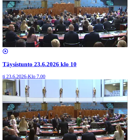
Täysistunto 23.6.2026 klo 10
ti 23.6.2026
-
Klo
7.00