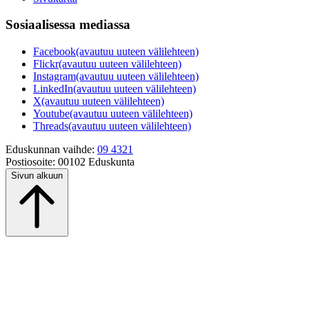
Sosiaalisessa mediassa
Facebook
(avautuu uuteen välilehteen)
Flickr
(avautuu uuteen välilehteen)
Instagram
(avautuu uuteen välilehteen)
LinkedIn
(avautuu uuteen välilehteen)
X
(avautuu uuteen välilehteen)
Youtube
(avautuu uuteen välilehteen)
Threads
(avautuu uuteen välilehteen)
Eduskunnan vaihde:
09 4321
Postiosoite:
00102 Eduskunta
Sivun alkuun