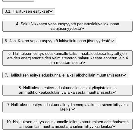
3.1.
Hallituksen esitykset
4.
Saku Nikkasen vapautuspyyntö perustuslakivaliokunnan
varajäsenyydestä
5.
Jani Kokon vapautuspyyntö lakivaliokunnan jäsenyydestä
6.
Hallituksen esitys eduskunnalle laiksi maataloudessa käytettyjen
eräiden energiatuotteiden valmisteveron palautuksesta annetun lain 4
§:n muuttamisesta
7.
Hallituksen esitys eduskunnalle laiksi alkoholilain muuttamisesta
8.
Hallituksen esitys eduskunnalle laeiksi yliopistolain ja
ammattikorkeakoululain väliaikaisesta muuttamisesta
9.
Hallituksen esitys eduskunnalle ydinenergialaiksi ja siihen liittyviksi
laeiksi
10.
Hallituksen esitys eduskunnalle laiksi kotoutumisen edistämisestä
annetun lain muuttamisesta ja siihen liittyviksi laeiksi