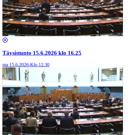
Täysistunto 15.6.2026 klo 16.25
ma 15.6.2026
-
Klo
12.30