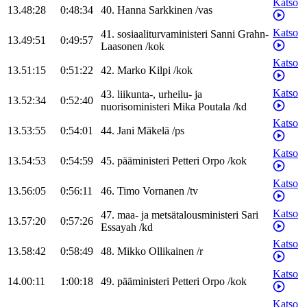
Katso
13.48:28
0:48:34
40
.
Hanna
Sarkkinen
/
vas
Katso
41
.
sosiaaliturvaministeri
Sanni
Grahn-
13.49:51
0:49:57
Laasonen
/
kok
Katso
13.51:15
0:51:22
42
.
Marko
Kilpi
/
kok
Katso
43
.
liikunta-, urheilu- ja
13.52:34
0:52:40
nuorisoministeri
Mika
Poutala
/
kd
Katso
13.53:55
0:54:01
44
.
Jani
Mäkelä
/
ps
Katso
13.54:53
0:54:59
45
.
pääministeri
Petteri
Orpo
/
kok
Katso
13.56:05
0:56:11
46
.
Timo
Vornanen
/
tv
Katso
47
.
maa- ja metsätalousministeri
Sari
13.57:20
0:57:26
Essayah
/
kd
Katso
13.58:42
0:58:49
48
.
Mikko
Ollikainen
/
r
Katso
14.00:11
1:00:18
49
.
pääministeri
Petteri
Orpo
/
kok
Katso