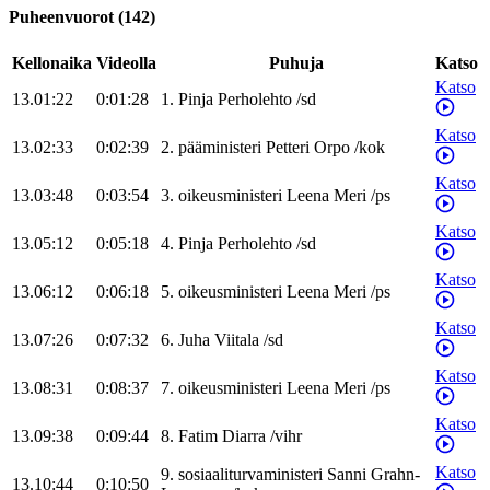
Puheenvuorot
(
142
)
Kellonaika
Videolla
Puhuja
Katso
Katso
13.01:22
0:01:28
1
.
Pinja
Perholehto
/
sd
Katso
13.02:33
0:02:39
2
.
pääministeri
Petteri
Orpo
/
kok
Katso
13.03:48
0:03:54
3
.
oikeusministeri
Leena
Meri
/
ps
Katso
13.05:12
0:05:18
4
.
Pinja
Perholehto
/
sd
Katso
13.06:12
0:06:18
5
.
oikeusministeri
Leena
Meri
/
ps
Katso
13.07:26
0:07:32
6
.
Juha
Viitala
/
sd
Katso
13.08:31
0:08:37
7
.
oikeusministeri
Leena
Meri
/
ps
Katso
13.09:38
0:09:44
8
.
Fatim
Diarra
/
vihr
Katso
9
.
sosiaaliturvaministeri
Sanni
Grahn-
13.10:44
0:10:50