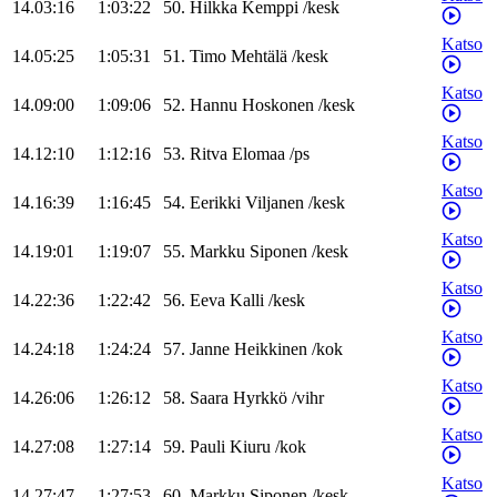
14.03:16
1:03:22
50
.
Hilkka
Kemppi
/
kesk
Katso
14.05:25
1:05:31
51
.
Timo
Mehtälä
/
kesk
Katso
14.09:00
1:09:06
52
.
Hannu
Hoskonen
/
kesk
Katso
14.12:10
1:12:16
53
.
Ritva
Elomaa
/
ps
Katso
14.16:39
1:16:45
54
.
Eerikki
Viljanen
/
kesk
Katso
14.19:01
1:19:07
55
.
Markku
Siponen
/
kesk
Katso
14.22:36
1:22:42
56
.
Eeva
Kalli
/
kesk
Katso
14.24:18
1:24:24
57
.
Janne
Heikkinen
/
kok
Katso
14.26:06
1:26:12
58
.
Saara
Hyrkkö
/
vihr
Katso
14.27:08
1:27:14
59
.
Pauli
Kiuru
/
kok
Katso
14.27:47
1:27:53
60
.
Markku
Siponen
/
kesk