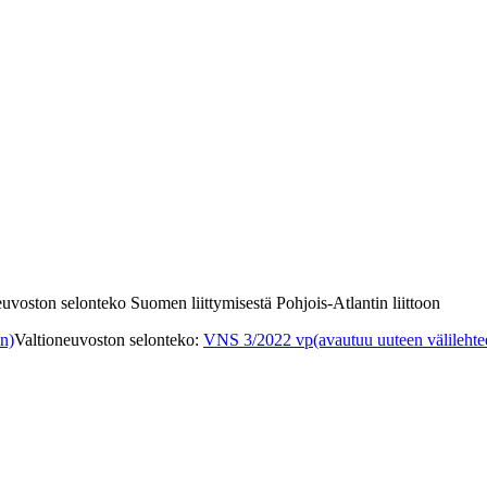
uvoston selonteko Suomen liittymisestä Pohjois-Atlantin liittoon
en)
Valtioneuvoston selonteko
:
VNS 3/2022 vp
(avautuu uuteen välilehte