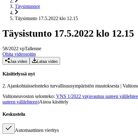
Täysistunnot
Täysistunto 17.5.2022 klo 12.15
Täysistunto 17.5.2022 klo 12.15
58
/
2022
vp
Tallenne
Ohita videosoitin
Jaa video
Lataa video
Käsittelyssä nyt
2.
Ajankohtaisselonteko turvallisuusympäristön muutoksesta | Valtione
Valtioneuvoston selonteko
:
VNS 1/2022 vp
(avautuu uuteen välilehte
uuteen välilehteen)
Ainoa käsittely
Keskustelu
Automaattinen vieritys