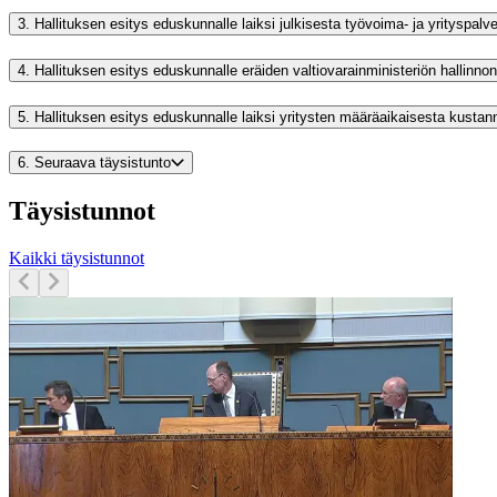
3.
Hallituksen esitys eduskunnalle laiksi julkisesta työvoima- ja yrityspal
4.
Hallituksen esitys eduskunnalle eräiden valtiovarainministeriön halli
5.
Hallituksen esitys eduskunnalle laiksi yritysten määräaikaisesta kusta
6.
Seuraava täysistunto
Täysistunnot
Kaikki täysistunnot