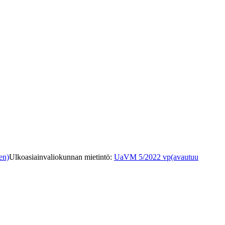
en)
Ulkoasiainvaliokunnan mietintö
:
UaVM 5/2022 vp
(avautuu