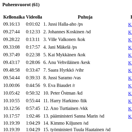
Puheenvuorot
(
61
)
Kellonaika
Videolla
Puhuja
09.16:13
0:01:02
1
.
Jussi
Halla-aho
/
ps
K
09.27:44
0:12:33
2
.
Johannes
Koskinen
/
sd
K
09.28:22
0:13:11
3
.
Ville
Valkonen
/
kok
K
09.33:08
0:17:57
4
.
Jani
Mäkelä
/
ps
K
09.37:49
0:22:38
5
.
Kai
Mykkänen
/
kok
K
09.43:17
0:28:06
6
.
Anu
Vehviläinen
/
kesk
K
09.48:58
0:33:47
7
.
Saara
Hyrkkö
/
vihr
K
09.54:44
0:39:33
8
.
Jussi
Saramo
/
vas
K
10.00:06
0:44:56
9
.
Eva
Biaudet
/
r
K
10.05:42
0:50:32
10
.
Peter
Östman
/
kd
K
10.10:55
0:55:44
11
.
Harry
Harkimo
/
liik
K
10.12:56
0:57:45
12
.
Ano
Turtiainen
/
vkk
K
10.17:57
1:02:46
13
.
pääministeri
Sanna
Marin
/
sd
K
10.19:39
1:04:29
14
.
Kimmo
Kiljunen
/
sd
10.19:39
1:04:29
15
.
työministeri
Tuula
Haatainen
/
sd