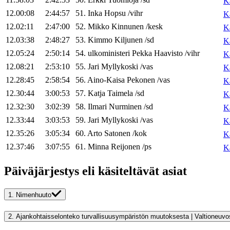
K
12.00:08
2:44:57
51
.
Inka
Hopsu
/
vihr
K
12.02:11
2:47:00
52
.
Mikko
Kinnunen
/
kesk
K
12.03:38
2:48:27
53
.
Kimmo
Kiljunen
/
sd
K
12.05:24
2:50:14
54
.
ulkoministeri
Pekka
Haavisto
/
vihr
K
12.08:21
2:53:10
55
.
Jari
Myllykoski
/
vas
K
12.28:45
2:58:54
56
.
Aino-Kaisa
Pekonen
/
vas
K
12.30:44
3:00:53
57
.
Katja
Taimela
/
sd
K
12.32:30
3:02:39
58
.
Ilmari
Nurminen
/
sd
K
12.33:44
3:03:53
59
.
Jari
Myllykoski
/
vas
K
12.35:26
3:05:34
60
.
Arto
Satonen
/
kok
K
12.37:46
3:07:55
61
.
Minna
Reijonen
/
ps
K
Päiväjärjestys eli käsiteltävät asiat
1.
Nimenhuuto
2.
Ajankohtaisselonteko 