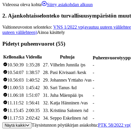
Videossa oleva kohta
Siirry asiakohdan alkuun
2.
Ajankohtaisselonteko turvallisuusympäristön muutok
Valtioneuvoston selonteko
:
VNS 1/2022 vp
(avautuu uuteen välilehte
uuteen välilehteen)
Ainoa käsittely
Pidetyt puheenvuorot (55)
Kellonaika
Videolla
Puhuja
Puheenvuorotyypp
10.50:39
1:35:28
27
.
Vilhelm
Junnila
/
ps
-
10.54:07
1:38:57
28
.
Pasi
Kivisaari
/
kesk
-
10.56:03
1:40:52
29
.
Johannes
Yrttiaho
/
vas
-
11.00:53
1:45:42
30
.
Sari
Tanus
/
kd
-
11.06:18
1:51:07
31
.
Juha
Mäenpää
/
ps
-
11.11:52
1:56:41
32
.
Katja
Hänninen
/
vas
-
11.15:45
2:00:35
33
.
Kristiina
Salonen
/
sd
-
11.17:53
2:02:42
34
.
Seppo
Eskelinen
/
sd
-
Täysistunnon pöytäkirjan asiakohta
:
PTK 58/2022 vp
Näytä kaikki