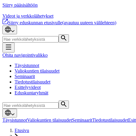
Siirry pääsisältöön
Videot ja verkkolähetykset
Siirry eduskunnan etusivulle
(avautuu uuteen välilehteen)
Ohita navigointivalikko
Täysistunnot
Valiokuntien tilaisuudet
Seminaarit
Tiedotustilaisuudet
Esittelyvideot
Eduskuntaryhmät
Täysistunnot
Valiokuntien tilaisuudet
Seminaarit
Tiedotustilaisuudet
Esit
Etusivu