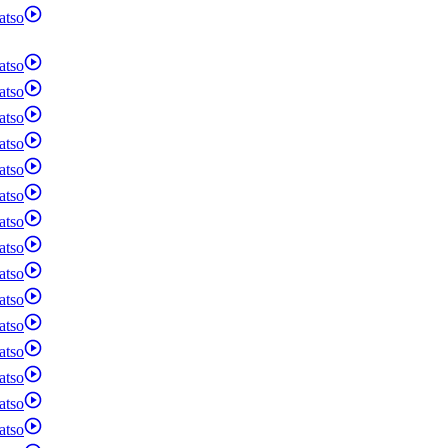
atso
atso
atso
atso
atso
atso
atso
atso
atso
atso
atso
atso
atso
atso
atso
atso