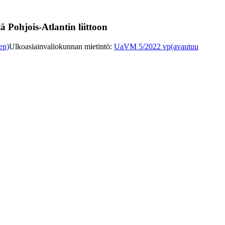
 Pohjois-Atlantin liittoon
en)
Ulkoasiainvaliokunnan mietintö
:
UaVM 5/2022 vp
(avautuu