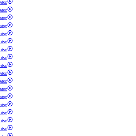
atso
atso
atso
atso
atso
atso
atso
atso
atso
atso
atso
atso
atso
atso
atso
atso
atso