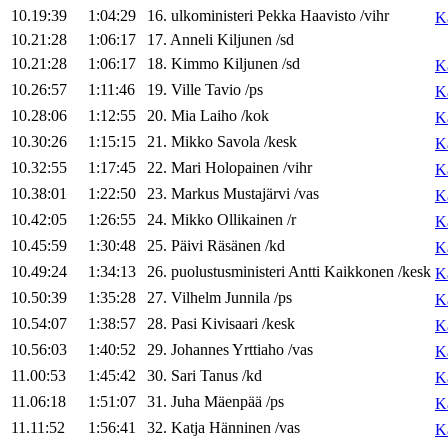
10.19:39
1:04:29
16
.
ulkoministeri
Pekka
Haavisto
/
vihr
K
10.21:28
1:06:17
17
.
Anneli
Kiljunen
/
sd
10.21:28
1:06:17
18
.
Kimmo
Kiljunen
/
sd
K
10.26:57
1:11:46
19
.
Ville
Tavio
/
ps
K
10.28:06
1:12:55
20
.
Mia
Laiho
/
kok
K
10.30:26
1:15:15
21
.
Mikko
Savola
/
kesk
K
10.32:55
1:17:45
22
.
Mari
Holopainen
/
vihr
K
10.38:01
1:22:50
23
.
Markus
Mustajärvi
/
vas
K
10.42:05
1:26:55
24
.
Mikko
Ollikainen
/
r
K
10.45:59
1:30:48
25
.
Päivi
Räsänen
/
kd
K
10.49:24
1:34:13
26
.
puolustusministeri
Antti
Kaikkonen
/
kesk
K
10.50:39
1:35:28
27
.
Vilhelm
Junnila
/
ps
K
10.54:07
1:38:57
28
.
Pasi
Kivisaari
/
kesk
K
10.56:03
1:40:52
29
.
Johannes
Yrttiaho
/
vas
K
11.00:53
1:45:42
30
.
Sari
Tanus
/
kd
K
11.06:18
1:51:07
31
.
Juha
Mäenpää
/
ps
K
11.11:52
1:56:41
32
.
Katja
Hänninen
/
vas
K