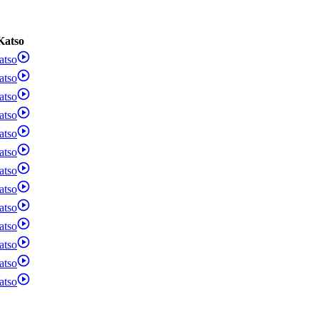
Katso
atso
atso
atso
atso
atso
atso
atso
atso
atso
atso
atso
atso
atso