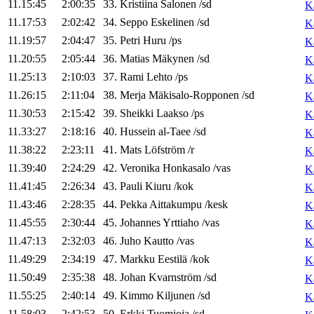
11.15:45
2:00:35
33
.
Kristiina
Salonen
/
sd
K
11.17:53
2:02:42
34
.
Seppo
Eskelinen
/
sd
K
11.19:57
2:04:47
35
.
Petri
Huru
/
ps
K
11.20:55
2:05:44
36
.
Matias
Mäkynen
/
sd
K
11.25:13
2:10:03
37
.
Rami
Lehto
/
ps
K
11.26:15
2:11:04
38
.
Merja
Mäkisalo-Ropponen
/
sd
K
11.30:53
2:15:42
39
.
Sheikki
Laakso
/
ps
K
11.33:27
2:18:16
40
.
Hussein
al-Taee
/
sd
K
11.38:22
2:23:11
41
.
Mats
Löfström
/
r
K
11.39:40
2:24:29
42
.
Veronika
Honkasalo
/
vas
K
11.41:45
2:26:34
43
.
Pauli
Kiuru
/
kok
K
11.43:46
2:28:35
44
.
Pekka
Aittakumpu
/
kesk
K
11.45:55
2:30:44
45
.
Johannes
Yrttiaho
/
vas
K
11.47:13
2:32:03
46
.
Juho
Kautto
/
vas
K
11.49:29
2:34:19
47
.
Markku
Eestilä
/
kok
K
11.50:49
2:35:38
48
.
Johan
Kvarnström
/
sd
K
11.55:25
2:40:14
49
.
Kimmo
Kiljunen
/
sd
K
11.58:03
2:42:53
50
.
Erkki
Tuomioja
/
sd