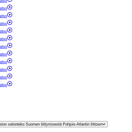
atso
atso
atso
atso
atso
atso
atso
atso
atso
atso
atso
atso
turvallisuusympäristön muutoksesta | Valtioneuvoston selonteko Suomen liittymisestä Pohjois-Atlantin liittoon