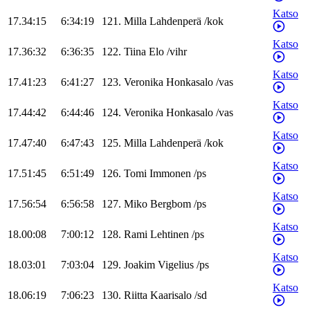
Katso
17.34:15
6:34:19
121
.
Milla
Lahdenperä
/
kok
Katso
17.36:32
6:36:35
122
.
Tiina
Elo
/
vihr
Katso
17.41:23
6:41:27
123
.
Veronika
Honkasalo
/
vas
Katso
17.44:42
6:44:46
124
.
Veronika
Honkasalo
/
vas
Katso
17.47:40
6:47:43
125
.
Milla
Lahdenperä
/
kok
Katso
17.51:45
6:51:49
126
.
Tomi
Immonen
/
ps
Katso
17.56:54
6:56:58
127
.
Miko
Bergbom
/
ps
Katso
18.00:08
7:00:12
128
.
Rami
Lehtinen
/
ps
Katso
18.03:01
7:03:04
129
.
Joakim
Vigelius
/
ps
Katso
18.06:19
7:06:23
130
.
Riitta
Kaarisalo
/
sd