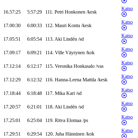
Katso
16.57:25
5:57:29
111
.
Petri
Honkonen
/
kesk
Katso
17.00:30
6:00:33
112
.
Mauri
Kontu
/
kesk
Katso
17.05:51
6:05:54
113
.
Aki
Lindén
/
sd
Katso
17.09:17
6:09:21
114
.
Ville
Väyrynen
/
kok
Katso
17.12:14
6:12:17
115
.
Veronika
Honkasalo
/
vas
Katso
17.12:29
6:12:32
116
.
Hanna-Leena
Mattila
/
kesk
Katso
17.18:44
6:18:48
117
.
Mika
Kari
/
sd
Katso
17.20:57
6:21:01
118
.
Aki
Lindén
/
sd
Katso
17.25:01
6:25:04
119
.
Ritva
Elomaa
/
ps
Katso
17.29:51
6:29:54
120
.
Juha
Hänninen
/
kok