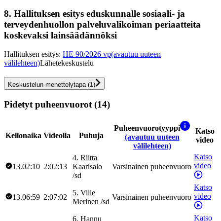
8.
Hallituksen esitys eduskunnalle sosiaali- ja
terveydenhuollon palveluvalikoiman periaatteita
koskevaksi lainsäädännöksi
Hallituksen esitys
:
HE 90/2026 vp
(avautuu uuteen
välilehteen)
Lähetekeskustelu
Keskustelun menettelytapa
(
1
)
Pidetyt puheenvuorot (14)
Puheenvuorotyyppi
Katso
Kellonaika
Videolla
Puhuja
(avautuu uuteen
video
välilehteen)
Katso
4
.
Riitta
video
13.02:10
2:02:13
Kaarisalo
Varsinainen puheenvuoro
/
sd
Katso
5
.
Ville
video
13.06:59
2:07:02
Varsinainen puheenvuoro
Merinen
/
sd
Katso
6
.
Hannu