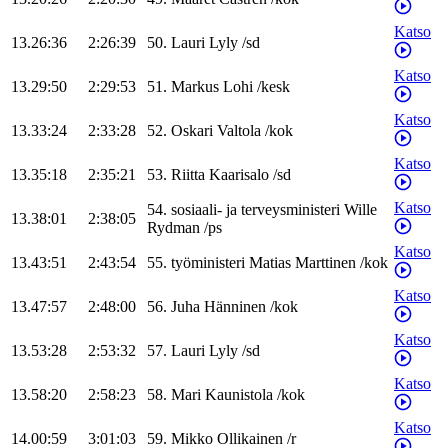
Katso
13.26:36
2:26:39
50
.
Lauri
Lyly
/
sd
Katso
13.29:50
2:29:53
51
.
Markus
Lohi
/
kesk
Katso
13.33:24
2:33:28
52
.
Oskari
Valtola
/
kok
Katso
13.35:18
2:35:21
53
.
Riitta
Kaarisalo
/
sd
Katso
54
.
sosiaali- ja terveysministeri
Wille
13.38:01
2:38:05
Rydman
/
ps
Katso
13.43:51
2:43:54
55
.
työministeri
Matias
Marttinen
/
kok
Katso
13.47:57
2:48:00
56
.
Juha
Hänninen
/
kok
Katso
13.53:28
2:53:32
57
.
Lauri
Lyly
/
sd
Katso
13.58:20
2:58:23
58
.
Mari
Kaunistola
/
kok
Katso
14.00:59
3:01:03
59
.
Mikko
Ollikainen
/
r