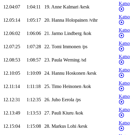
Katso
12.04:07
1:04:11
19
.
Anne
Kalmari
/
kesk
Katso
12.05:14
1:05:17
20
.
Hanna
Holopainen
/
vihr
Katso
12.06:02
1:06:06
21
.
Jarmo
Lindberg
/
kok
Katso
12.07:25
1:07:28
22
.
Tomi
Immonen
/
ps
Katso
12.08:53
1:08:57
23
.
Paula
Werning
/
sd
Katso
12.10:05
1:10:09
24
.
Hannu
Hoskonen
/
kesk
Katso
12.11:14
1:11:18
25
.
Timo
Heinonen
/
kok
Katso
12.12:31
1:12:35
26
.
Juho
Eerola
/
ps
Katso
12.13:49
1:13:53
27
.
Pauli
Kiuru
/
kok
Katso
12.15:04
1:15:08
28
.
Markus
Lohi
/
kesk