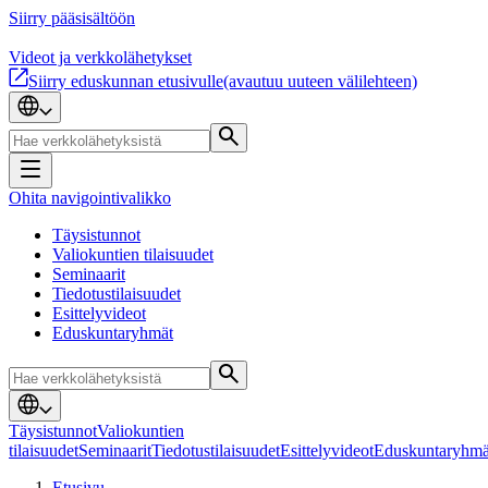
Siirry pääsisältöön
Videot ja verkkolähetykset
Siirry eduskunnan etusivulle
(avautuu uuteen välilehteen)
Ohita navigointivalikko
Täysistunnot
Valiokuntien tilaisuudet
Seminaarit
Tiedotustilaisuudet
Esittelyvideot
Eduskuntaryhmät
Täysistunnot
Valiokuntien
tilaisuudet
Seminaarit
Tiedotustilaisuudet
Esittelyvideot
Eduskuntaryhmä
Etusivu