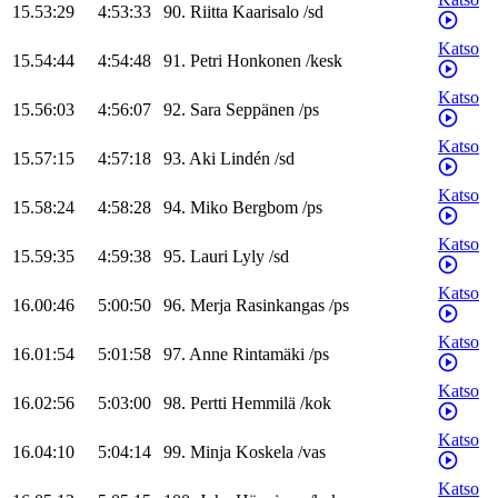
15.53:29
4:53:33
90
.
Riitta
Kaarisalo
/
sd
Katso
15.54:44
4:54:48
91
.
Petri
Honkonen
/
kesk
Katso
15.56:03
4:56:07
92
.
Sara
Seppänen
/
ps
Katso
15.57:15
4:57:18
93
.
Aki
Lindén
/
sd
Katso
15.58:24
4:58:28
94
.
Miko
Bergbom
/
ps
Katso
15.59:35
4:59:38
95
.
Lauri
Lyly
/
sd
Katso
16.00:46
5:00:50
96
.
Merja
Rasinkangas
/
ps
Katso
16.01:54
5:01:58
97
.
Anne
Rintamäki
/
ps
Katso
16.02:56
5:03:00
98
.
Pertti
Hemmilä
/
kok
Katso
16.04:10
5:04:14
99
.
Minja
Koskela
/
vas
Katso