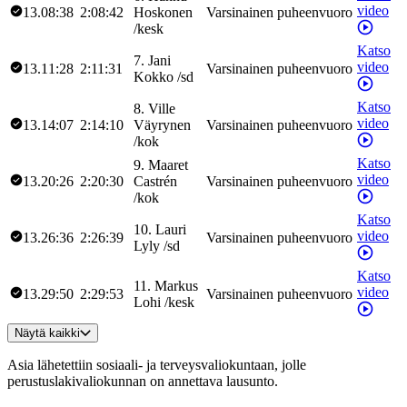
video
13.08:38
2:08:42
Hoskonen
Varsinainen puheenvuoro
/
kesk
Katso
7
.
Jani
video
13.11:28
2:11:31
Varsinainen puheenvuoro
Kokko
/
sd
Katso
8
.
Ville
video
13.14:07
2:14:10
Väyrynen
Varsinainen puheenvuoro
/
kok
Katso
9
.
Maaret
video
13.20:26
2:20:30
Castrén
Varsinainen puheenvuoro
/
kok
Katso
10
.
Lauri
video
13.26:36
2:26:39
Varsinainen puheenvuoro
Lyly
/
sd
Katso
11
.
Markus
video
13.29:50
2:29:53
Varsinainen puheenvuoro
Lohi
/
kesk
Näytä kaikki
Asia lähetettiin sosiaali- ja terveysvaliokuntaan, jolle
perustuslakivaliokunnan on annettava lausunto.