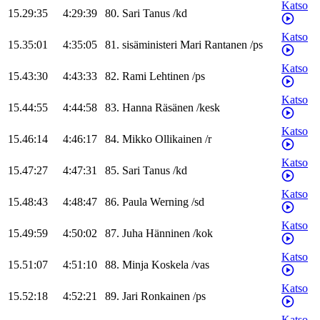
Katso
15.29:35
4:29:39
80
.
Sari
Tanus
/
kd
Katso
15.35:01
4:35:05
81
.
sisäministeri
Mari
Rantanen
/
ps
Katso
15.43:30
4:43:33
82
.
Rami
Lehtinen
/
ps
Katso
15.44:55
4:44:58
83
.
Hanna
Räsänen
/
kesk
Katso
15.46:14
4:46:17
84
.
Mikko
Ollikainen
/
r
Katso
15.47:27
4:47:31
85
.
Sari
Tanus
/
kd
Katso
15.48:43
4:48:47
86
.
Paula
Werning
/
sd
Katso
15.49:59
4:50:02
87
.
Juha
Hänninen
/
kok
Katso
15.51:07
4:51:10
88
.
Minja
Koskela
/
vas
Katso
15.52:18
4:52:21
89
.
Jari
Ronkainen
/
ps
Katso