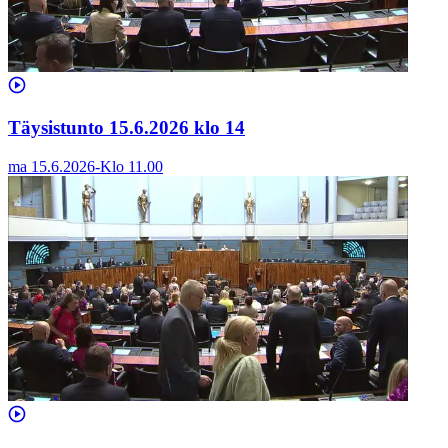
Täysistunto 15.6.2026 klo 14
ma 15.6.2026
-
Klo
11.00