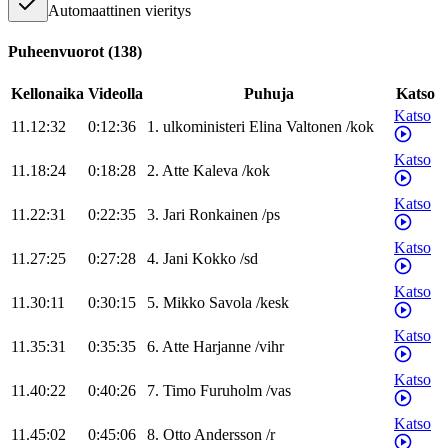
Automaattinen vieritys
Puheenvuorot
(
138
)
Kellonaika
Videolla
Puhuja
Katso
Katso
11.12:32
0:12:36
1
.
ulkoministeri
Elina
Valtonen
/
kok
Katso
11.18:24
0:18:28
2
.
Atte
Kaleva
/
kok
Katso
11.22:31
0:22:35
3
.
Jari
Ronkainen
/
ps
Katso
11.27:25
0:27:28
4
.
Jani
Kokko
/
sd
Katso
11.30:11
0:30:15
5
.
Mikko
Savola
/
kesk
Katso
11.35:31
0:35:35
6
.
Atte
Harjanne
/
vihr
Katso
11.40:22
0:40:26
7
.
Timo
Furuholm
/
vas
Katso
11.45:02
0:45:06
8
.
Otto
Andersson
/
r