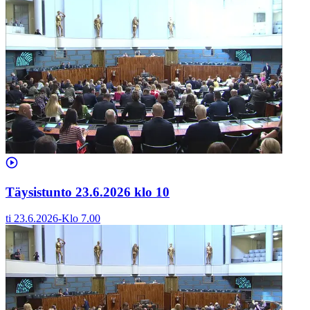
Täysistunto 23.6.2026 klo 10
ti 23.6.2026
-
Klo
7.00