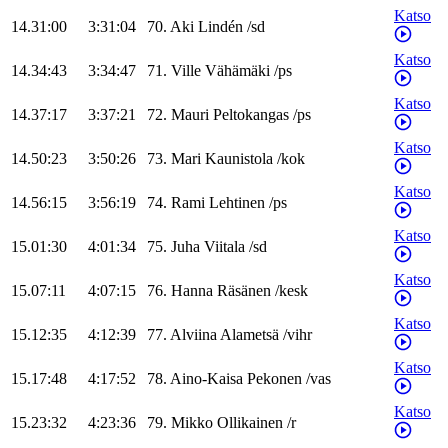
Katso
14.31:00
3:31:04
70
.
Aki
Lindén
/
sd
Katso
14.34:43
3:34:47
71
.
Ville
Vähämäki
/
ps
Katso
14.37:17
3:37:21
72
.
Mauri
Peltokangas
/
ps
Katso
14.50:23
3:50:26
73
.
Mari
Kaunistola
/
kok
Katso
14.56:15
3:56:19
74
.
Rami
Lehtinen
/
ps
Katso
15.01:30
4:01:34
75
.
Juha
Viitala
/
sd
Katso
15.07:11
4:07:15
76
.
Hanna
Räsänen
/
kesk
Katso
15.12:35
4:12:39
77
.
Alviina
Alametsä
/
vihr
Katso
15.17:48
4:17:52
78
.
Aino-Kaisa
Pekonen
/
vas
Katso
15.23:32
4:23:36
79
.
Mikko
Ollikainen
/
r