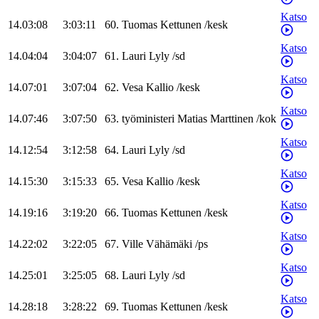
Katso
14.03:08
3:03:11
60
.
Tuomas
Kettunen
/
kesk
Katso
14.04:04
3:04:07
61
.
Lauri
Lyly
/
sd
Katso
14.07:01
3:07:04
62
.
Vesa
Kallio
/
kesk
Katso
14.07:46
3:07:50
63
.
työministeri
Matias
Marttinen
/
kok
Katso
14.12:54
3:12:58
64
.
Lauri
Lyly
/
sd
Katso
14.15:30
3:15:33
65
.
Vesa
Kallio
/
kesk
Katso
14.19:16
3:19:20
66
.
Tuomas
Kettunen
/
kesk
Katso
14.22:02
3:22:05
67
.
Ville
Vähämäki
/
ps
Katso
14.25:01
3:25:05
68
.
Lauri
Lyly
/
sd
Katso
14.28:18
3:28:22
69
.
Tuomas
Kettunen
/
kesk