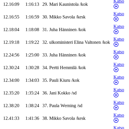
Katso
12.16:09
1:16:13
29
.
Mari
Kaunistola
/
kok
Katso
12.16:55
1:16:59
30
.
Mikko
Savola
/
kesk
Katso
12.18:04
1:18:08
31
.
Juha
Hänninen
/
kok
Katso
12.19:18
1:19:22
32
.
ulkoministeri
Elina
Valtonen
/
kok
Katso
12.24:56
1:25:00
33
.
Juha
Hänninen
/
kok
Katso
12.30:24
1:30:28
34
.
Pertti
Hemmilä
/
kok
Katso
12.34:00
1:34:03
35
.
Pauli
Kiuru
/
kok
Katso
12.35:20
1:35:24
36
.
Jani
Kokko
/
sd
Katso
12.38:20
1:38:24
37
.
Paula
Werning
/
sd
Katso
12.41:33
1:41:36
38
.
Mikko
Savola
/
kesk
Katso