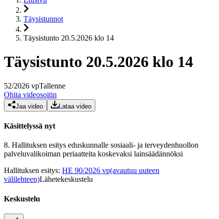
Täysistunnot
Täysistunto 20.5.2026 klo 14
Täysistunto 20.5.2026 klo 14
52
/
2026
vp
Tallenne
Ohita videosoitin
Jaa video
Lataa video
Käsittelyssä nyt
8.
Hallituksen esitys eduskunnalle sosiaali- ja terveydenhuollon
palveluvalikoiman periaatteita koskevaksi lainsäädännöksi
Hallituksen esitys
:
HE 90/2026 vp
(avautuu uuteen
välilehteen)
Lähetekeskustelu
Keskustelu