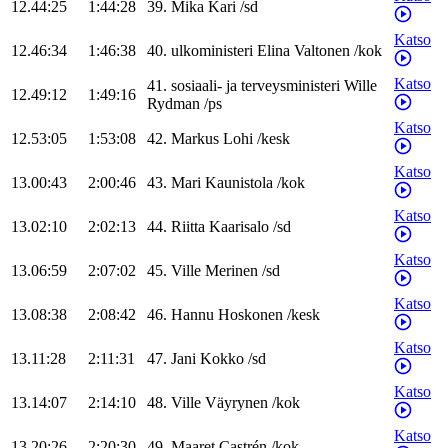
12.44:25
1:44:28
39
.
Mika
Kari
/
sd
Katso
12.46:34
1:46:38
40
.
ulkoministeri
Elina
Valtonen
/
kok
Katso
41
.
sosiaali- ja terveysministeri
Wille
12.49:12
1:49:16
Rydman
/
ps
Katso
12.53:05
1:53:08
42
.
Markus
Lohi
/
kesk
Katso
13.00:43
2:00:46
43
.
Mari
Kaunistola
/
kok
Katso
13.02:10
2:02:13
44
.
Riitta
Kaarisalo
/
sd
Katso
13.06:59
2:07:02
45
.
Ville
Merinen
/
sd
Katso
13.08:38
2:08:42
46
.
Hannu
Hoskonen
/
kesk
Katso
13.11:28
2:11:31
47
.
Jani
Kokko
/
sd
Katso
13.14:07
2:14:10
48
.
Ville
Väyrynen
/
kok
Katso
13.20:26
2:20:30
49
.
Maaret
Castrén
/
kok