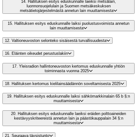
14.
Hallituksen esitys eduskunnalle laeiksi metsälain,
luonnonsuojelulain ja Suomen metsäkeskuksen
metsätietojärjestelmästä annetun lain muuttamisesta
15.
Hallituksen esitys eduskunnalle laiksi puolustusvoimista annetun
lain muuttamisesta
12.
Valtioneuvoston selonteko sisäisestä turvallisuudesta
16.
Eläinten oikeudet perustuslakiin
17.
Yleisradion hallintoneuvoston kertomus eduskunnalle yhtiön
toiminnasta vuonna 2025
18.
Hallituksen kertomus kielilainsäädännön soveltamisesta 2025
19.
Hallituksen esitys eduskunnalle laiksi sähkömarkkinalain 65 b §:n
muuttamisesta
20.
Hallituksen esitys eduskunnalle laeiksi eräiden polttoaineiden
kestävyyskriteereistä annetun lain ja päästökauppalain 34 §:n
muuttamisesta
21.
Seuraava täysistunto