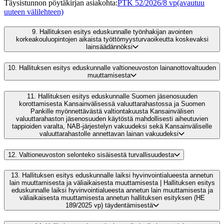
Täysistunnon pöytäkirjan asiakohta
:
PTK 52/2026/8 vp
(avautuu
uuteen välilehteen)
9.
Hallituksen esitys eduskunnalle työnhakijan avointen
korkeakouluopintojen aikaista työttömyysturvaoikeutta koskevaksi
lainsäädännöksi
10.
Hallituksen esitys eduskunnalle valtioneuvoston lainanottovaltuuden
muuttamisesta
11.
Hallituksen esitys eduskunnalle Suomen jäsenosuuden
korottamisesta Kansainvälisessä valuuttarahastossa ja Suomen
Pankille myönnettävästä valtiontakuusta Kansainvälisen
valuuttarahaston jäsenosuuden käytöstä mahdollisesti aiheutuvien
tappioiden varalta, NAB-järjestelyn vakuudeksi sekä Kansainväliselle
valuuttarahastolle annettavan lainan vakuudeksi
12.
Valtioneuvoston selonteko sisäisestä turvallisuudesta
13.
Hallituksen esitys eduskunnalle laiksi hyvinvointialueesta annetun
lain muuttamisesta ja väliaikaisesta muuttamisesta | Hallituksen esitys
eduskunnalle laiksi hyvinvointialueesta annetun lain muuttamisesta ja
väliaikaisesta muuttamisesta annetun hallituksen esityksen (HE
189/2025 vp) täydentämisestä