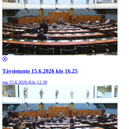
Täysistunto 15.6.2026 klo 16.25
ma 15.6.2026
-
Klo
12.30