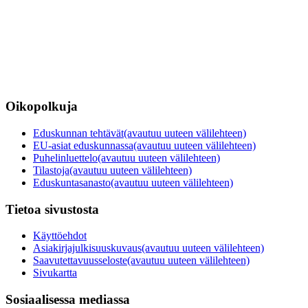
Oikopolkuja
Eduskunnan tehtävät
(avautuu uuteen välilehteen)
EU-asiat eduskunnassa
(avautuu uuteen välilehteen)
Puhelinluettelo
(avautuu uuteen välilehteen)
Tilastoja
(avautuu uuteen välilehteen)
Eduskuntasanasto
(avautuu uuteen välilehteen)
Tietoa sivustosta
Käyttöehdot
Asiakirjajulkisuuskuvaus
(avautuu uuteen välilehteen)
Saavutettavuusseloste
(avautuu uuteen välilehteen)
Sivukartta
Sosiaalisessa mediassa