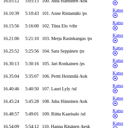
16.05:12
5:05:15
100
.
Juha
Hänninen
/
kok
Katso
16.10:39
5:10:43
101
.
Anne
Rintamäki
/
ps
Katso
16.15:56
5:16:00
102
.
Tiina
Elo
/
vihr
Katso
16.21:06
5:21:10
103
.
Merja
Rasinkangas
/
ps
Katso
16.25:52
5:25:56
104
.
Sara
Seppänen
/
ps
Katso
16.30:13
5:30:16
105
.
Jari
Ronkainen
/
ps
Katso
16.35:04
5:35:07
106
.
Pertti
Hemmilä
/
kok
Katso
16.40:46
5:40:50
107
.
Lauri
Lyly
/
sd
Katso
16.45:24
5:45:28
108
.
Juha
Hänninen
/
kok
Katso
16.48:57
5:49:01
109
.
Riitta
Kaarisalo
/
sd
Katso
16.54:09
5:54:12
110
.
Hanna
Räsänen
/
kesk