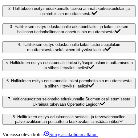
2.
Hallituksen esitys eduskunnalle laeiksi ammattikorkeakoululain ja
opintotukilain muuttamisesta
3.
Hallituksen esitys eduskunnalle arkistointilaiksi ja laiksi julkisen
hallinnon tiedonhallinnasta annetun lain muuttamisesta
4.
Hallituksen esitys eduskunnalle laiksi lastensuojelulain
muuttamisesta sekä siihen liittyviksi laeiksi
5.
Hallituksen esitys eduskunnalle laiksi työsopimuslain muuttamisesta
ja siihen liittyviksi laeiksi
6.
Hallituksen esitys eduskunnalle laiksi poronhoitolain muuttamisesta
ja siihen liittyviksi laeiksi
7.
Valtioneuvoston selonteko eduskunnalle Suomen osallistumisesta
Ukrainaa tukevaan Operaatio Legioon
8.
Hallituksen esitys eduskunnalle sosiaali- ja terveydenhuollon
palveluvalikoiman periaatteita koskevaksi lainsäädännöksi
Videossa oleva kohta
Siirry asiakohdan alkuun