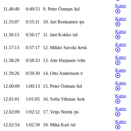
Katso
11.49:49
0:49:53
9
.
Peter
Östman
/
kd
Katso
11.55:07
0:55:11
10
.
Jari
Ronkainen
/
ps
Katso
11.56:13
0:56:17
11
.
Jani
Kokko
/
sd
Katso
11.57:13
0:57:17
12
.
Mikko
Savola
/
kesk
Katso
11.58:29
0:58:33
13
.
Atte
Harjanne
/
vihr
Katso
11.59:26
0:59:30
14
.
Otto
Andersson
/
r
Katso
12.00:09
1:00:13
15
.
Peter
Östman
/
kd
Katso
12.01:01
1:01:05
16
.
Sofia
Vikman
/
kok
Katso
12.02:09
1:02:12
17
.
Veijo
Niemi
/
ps
Katso
12.02:54
1:02:58
18
.
Mika
Kari
/
sd