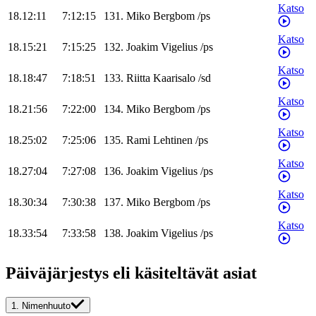
Katso
18.12:11
7:12:15
131
.
Miko
Bergbom
/
ps
Katso
18.15:21
7:15:25
132
.
Joakim
Vigelius
/
ps
Katso
18.18:47
7:18:51
133
.
Riitta
Kaarisalo
/
sd
Katso
18.21:56
7:22:00
134
.
Miko
Bergbom
/
ps
Katso
18.25:02
7:25:06
135
.
Rami
Lehtinen
/
ps
Katso
18.27:04
7:27:08
136
.
Joakim
Vigelius
/
ps
Katso
18.30:34
7:30:38
137
.
Miko
Bergbom
/
ps
Katso
18.33:54
7:33:58
138
.
Joakim
Vigelius
/
ps
Päiväjärjestys eli käsiteltävät asiat
1.
Nimenhuuto