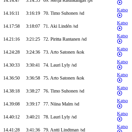
14.14:47
3:14:55
69
.
Merja
Rasinkangas
/
ps
Katso
14.16:11
3:16:19
70
.
Timo
Suhonen
/
sd
Katso
14.17:58
3:18:07
71
.
Aki
Lindén
/
sd
Katso
14.21:16
3:21:25
72
.
Piritta
Rantanen
/
sd
Katso
14.24:28
3:24:36
73
.
Arto
Satonen
/
kok
Katso
14.30:33
3:30:41
74
.
Lauri
Lyly
/
sd
Katso
14.36:50
3:36:58
75
.
Arto
Satonen
/
kok
Katso
14.38:18
3:38:27
76
.
Timo
Suhonen
/
sd
Katso
14.39:08
3:39:17
77
.
Niina
Malm
/
sd
Katso
14.40:12
3:40:21
78
.
Lauri
Lyly
/
sd
Katso
14.41:28
3:41:36
79
.
Antti
Lindtman
/
sd