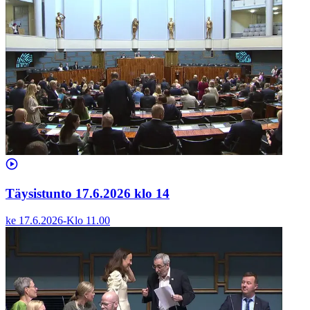
Täysistunto 17.6.2026 klo 14
ke 17.6.2026
-
Klo
11.00