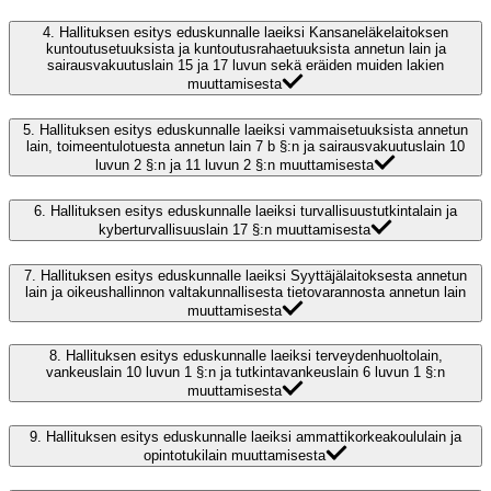
4.
Hallituksen esitys eduskunnalle laeiksi Kansaneläkelaitoksen
kuntoutusetuuksista ja kuntoutusrahaetuuksista annetun lain ja
sairausvakuutuslain 15 ja 17 luvun sekä eräiden muiden lakien
muuttamisesta
5.
Hallituksen esitys eduskunnalle laeiksi vammaisetuuksista annetun
lain, toimeentulotuesta annetun lain 7 b §:n ja sairausvakuutuslain 10
luvun 2 §:n ja 11 luvun 2 §:n muuttamisesta
6.
Hallituksen esitys eduskunnalle laeiksi turvallisuustutkintalain ja
kyberturvallisuuslain 17 §:n muuttamisesta
7.
Hallituksen esitys eduskunnalle laeiksi Syyttäjälaitoksesta annetun
lain ja oikeushallinnon valtakunnallisesta tietovarannosta annetun lain
muuttamisesta
8.
Hallituksen esitys eduskunnalle laeiksi terveydenhuoltolain,
vankeuslain 10 luvun 1 §:n ja tutkintavankeuslain 6 luvun 1 §:n
muuttamisesta
9.
Hallituksen esitys eduskunnalle laeiksi ammattikorkeakoululain ja
opintotukilain muuttamisesta