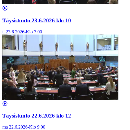
Täysistunto 23.6.2026 klo 10
ti 23.6.2026
-
Klo
7.00
Täysistunto 22.6.2026 klo 12
ma 22.6.2026
-
Klo
9.00