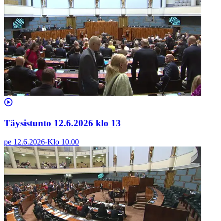
Täysistunto 12.6.2026 klo 13
pe 12.6.2026
-
Klo
10.00