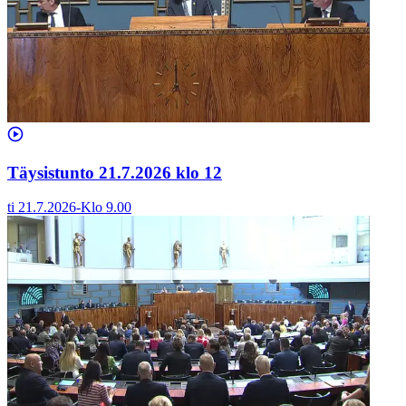
Täysistunto 21.7.2026 klo 12
ti 21.7.2026
-
Klo
9.00