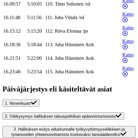
Katso
16.09:57
5:10:05
110
.
Timo
Suhonen
/
sd
Katso
16.11:48
5:11:56
111
.
Juha
Viitala
/
sd
Katso
16.15:12
5:15:20
112
.
Ritva
Elomaa
/
ps
Katso
16.18:36
5:18:44
113
.
Juha
Hänninen
/
kok
Katso
16.21:51
5:22:00
114
.
Juha
Hänninen
/
kok
Katso
16.23:46
5:23:54
115
.
Juha
Hänninen
/
kok
Päiväjärjestys eli käsiteltävät asiat
1.
Nimenhuuto
2.
Välikysymys hallituksen talouspolitiikan epäonnistumisesta
3.
Hallituksen esitys eduskunnalle työkyvyttömyyseläkkeen ja
työansioiden yhteensovittamista koskevaksi lainsäädännöksi