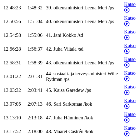
Katso
12.48:23
1:48:32
39
.
oikeusministeri
Leena
Meri
/
ps
Katso
12.50:56
1:51:04
40
.
oikeusministeri
Leena
Meri
/
ps
Katso
12.54:58
1:55:06
41
.
Jani
Kokko
/
sd
Katso
12.56:28
1:56:37
42
.
Juha
Viitala
/
sd
Katso
12.58:31
1:58:39
43
.
oikeusministeri
Leena
Meri
/
ps
Katso
44
.
sosiaali- ja terveysministeri
Wille
13.01:22
2:01:31
Rydman
/
ps
Katso
13.03:32
2:03:41
45
.
Kaisa
Garedew
/
ps
Katso
13.07:05
2:07:13
46
.
Sari
Sarkomaa
/
kok
Katso
13.13:10
2:13:18
47
.
Juha
Hänninen
/
kok
Katso
13.17:52
2:18:00
48
.
Maaret
Castrén
/
kok