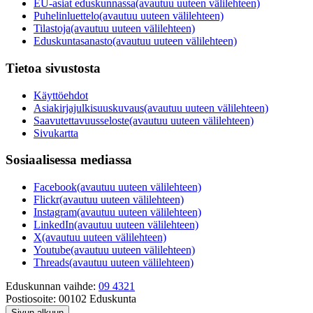
EU-asiat eduskunnassa
(avautuu uuteen välilehteen)
Puhelinluettelo
(avautuu uuteen välilehteen)
Tilastoja
(avautuu uuteen välilehteen)
Eduskuntasanasto
(avautuu uuteen välilehteen)
Tietoa sivustosta
Käyttöehdot
Asiakirjajulkisuuskuvaus
(avautuu uuteen välilehteen)
Saavutettavuusseloste
(avautuu uuteen välilehteen)
Sivukartta
Sosiaalisessa mediassa
Facebook
(avautuu uuteen välilehteen)
Flickr
(avautuu uuteen välilehteen)
Instagram
(avautuu uuteen välilehteen)
LinkedIn
(avautuu uuteen välilehteen)
X
(avautuu uuteen välilehteen)
Youtube
(avautuu uuteen välilehteen)
Threads
(avautuu uuteen välilehteen)
Eduskunnan vaihde:
09 4321
Postiosoite:
00102 Eduskunta
Sivun alkuun