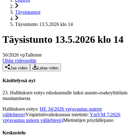
Täysistunnot
Täysistunto 13.5.2026 klo 14
Täysistunto 13.5.2026 klo 14
50
/
2026
vp
Tallenne
Ohita videosoitin
Jaa video
Lataa video
Käsittelyssä nyt
23.
Hallituksen esitys eduskunnalle laiksi asunto-osakeyhtiölain
muuttamisesta
Hallituksen esitys
:
HE 34/2026 vp
(avautuu uuteen
välilehteen)
Ympäristövaliokunnan mietintö
:
YmVM 7/2026
vp
(avautuu uuteen välilehteen)
Mietintöjen pöydällepano
Keskustelu