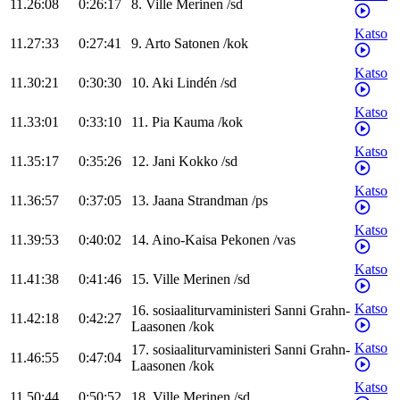
11.26:08
0:26:17
8
.
Ville
Merinen
/
sd
Katso
11.27:33
0:27:41
9
.
Arto
Satonen
/
kok
Katso
11.30:21
0:30:30
10
.
Aki
Lindén
/
sd
Katso
11.33:01
0:33:10
11
.
Pia
Kauma
/
kok
Katso
11.35:17
0:35:26
12
.
Jani
Kokko
/
sd
Katso
11.36:57
0:37:05
13
.
Jaana
Strandman
/
ps
Katso
11.39:53
0:40:02
14
.
Aino-Kaisa
Pekonen
/
vas
Katso
11.41:38
0:41:46
15
.
Ville
Merinen
/
sd
Katso
16
.
sosiaaliturvaministeri
Sanni
Grahn-
11.42:18
0:42:27
Laasonen
/
kok
Katso
17
.
sosiaaliturvaministeri
Sanni
Grahn-
11.46:55
0:47:04
Laasonen
/
kok
Katso
11.50:44
0:50:52
18
.
Ville
Merinen
/
sd