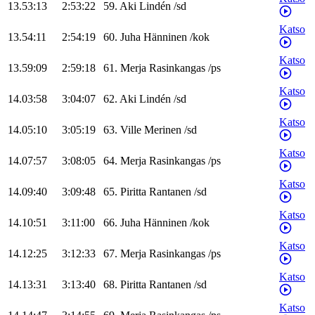
13.53:13
2:53:22
59
.
Aki
Lindén
/
sd
Katso
13.54:11
2:54:19
60
.
Juha
Hänninen
/
kok
Katso
13.59:09
2:59:18
61
.
Merja
Rasinkangas
/
ps
Katso
14.03:58
3:04:07
62
.
Aki
Lindén
/
sd
Katso
14.05:10
3:05:19
63
.
Ville
Merinen
/
sd
Katso
14.07:57
3:08:05
64
.
Merja
Rasinkangas
/
ps
Katso
14.09:40
3:09:48
65
.
Piritta
Rantanen
/
sd
Katso
14.10:51
3:11:00
66
.
Juha
Hänninen
/
kok
Katso
14.12:25
3:12:33
67
.
Merja
Rasinkangas
/
ps
Katso
14.13:31
3:13:40
68
.
Piritta
Rantanen
/
sd
Katso