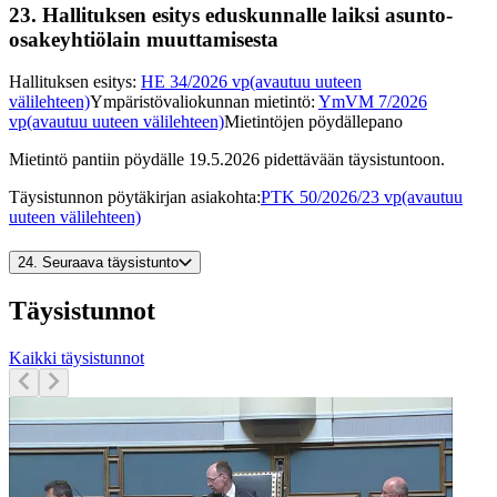
23.
Hallituksen esitys eduskunnalle laiksi asunto-
osakeyhtiölain muuttamisesta
Hallituksen esitys
:
HE 34/2026 vp
(avautuu uuteen
välilehteen)
Ympäristövaliokunnan mietintö
:
YmVM 7/2026
vp
(avautuu uuteen välilehteen)
Mietintöjen pöydällepano
Mietintö pantiin pöydälle 19.5.2026 pidettävään täysistuntoon.
Täysistunnon pöytäkirjan asiakohta
:
PTK 50/2026/23 vp
(avautuu
uuteen välilehteen)
24.
Seuraava täysistunto
Täysistunnot
Kaikki täysistunnot