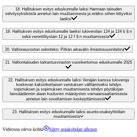
18.
Hallituksen esitys eduskunnalle laiksi Harmaan talouden
selvitysyksiköstä annetun lain muuttamisesta ja eräiksi siihen liittyviksi
laeiksi
19.
Hallituksen esitys eduskunnalle laeiksi tuloverolain 124 ja 124 b §:n
sekä verontilityslain 12 ja 12 f §:n muuttamisesta
20.
Valtioneuvoston selonteko: Pitkän aikavälin ilmastosuunnitelma
21.
Valtiontalouden tarkastusviraston vuosikertomus eduskunnalle 2025
22.
Hallituksen esitys eduskunnalle laiksi Venäjän kanssa tuloveroja
koskevan kaksinkertaisen verotuksen välttämiseksi tehdyn
sopimuksen ja sopimuksen muuttamisesta tehdyn pöytäkirjan
lainsäädännön alaan kuuluvien määräysten voimaansaattamisesta
annetun lain soveltamisen keskeyttämisestä
23.
Hallituksen esitys eduskunnalle laiksi asunto-osakeyhtiölain
muuttamisesta
Videossa oleva kohta
Siirry asiakohdan alkuun