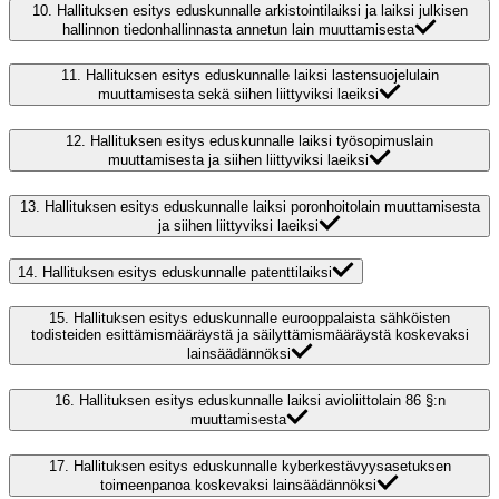
10.
Hallituksen esitys eduskunnalle arkistointilaiksi ja laiksi julkisen
hallinnon tiedonhallinnasta annetun lain muuttamisesta
11.
Hallituksen esitys eduskunnalle laiksi lastensuojelulain
muuttamisesta sekä siihen liittyviksi laeiksi
12.
Hallituksen esitys eduskunnalle laiksi työsopimuslain
muuttamisesta ja siihen liittyviksi laeiksi
13.
Hallituksen esitys eduskunnalle laiksi poronhoitolain muuttamisesta
ja siihen liittyviksi laeiksi
14.
Hallituksen esitys eduskunnalle patenttilaiksi
15.
Hallituksen esitys eduskunnalle eurooppalaista sähköisten
todisteiden esittämismääräystä ja säilyttämismääräystä koskevaksi
lainsäädännöksi
16.
Hallituksen esitys eduskunnalle laiksi avioliittolain 86 §:n
muuttamisesta
17.
Hallituksen esitys eduskunnalle kyberkestävyysasetuksen
toimeenpanoa koskevaksi lainsäädännöksi