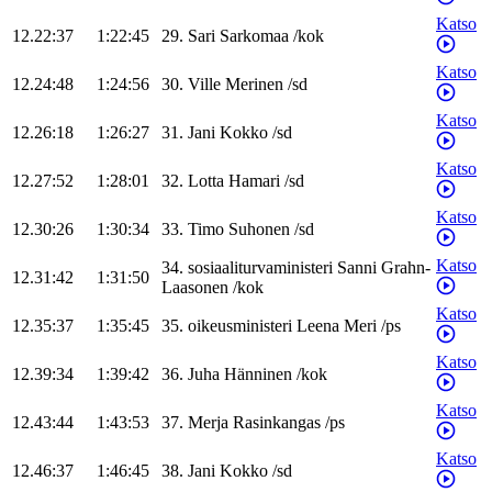
Katso
12.22:37
1:22:45
29
.
Sari
Sarkomaa
/
kok
Katso
12.24:48
1:24:56
30
.
Ville
Merinen
/
sd
Katso
12.26:18
1:26:27
31
.
Jani
Kokko
/
sd
Katso
12.27:52
1:28:01
32
.
Lotta
Hamari
/
sd
Katso
12.30:26
1:30:34
33
.
Timo
Suhonen
/
sd
Katso
34
.
sosiaaliturvaministeri
Sanni
Grahn-
12.31:42
1:31:50
Laasonen
/
kok
Katso
12.35:37
1:35:45
35
.
oikeusministeri
Leena
Meri
/
ps
Katso
12.39:34
1:39:42
36
.
Juha
Hänninen
/
kok
Katso
12.43:44
1:43:53
37
.
Merja
Rasinkangas
/
ps
Katso
12.46:37
1:46:45
38
.
Jani
Kokko
/
sd