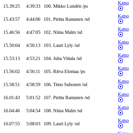
Katso
15.39:25
4:39:33
100
.
Mikko
Lundén
/
ps
Katso
15.43:57
4:44:06
101
.
Piritta
Rantanen
/
sd
Katso
15.46:56
4:47:05
102
.
Niina
Malm
/
sd
Katso
15.50:04
4:50:13
103
.
Lauri
Lyly
/
sd
Katso
15.53:13
4:53:21
104
.
Juha
Viitala
/
sd
Katso
15.56:02
4:56:11
105
.
Ritva
Elomaa
/
ps
Katso
15.58:51
4:58:59
106
.
Timo
Suhonen
/
sd
Katso
16.01:43
5:01:52
107
.
Piritta
Rantanen
/
sd
Katso
16.04:46
5:04:54
108
.
Niina
Malm
/
sd
Katso
16.07:55
5:08:03
109
.
Lauri
Lyly
/
sd