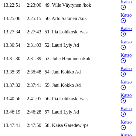
Katso
13.22:51
2:23:00
49
.
Ville
Väyrynen
/
kok
Katso
13.25:06
2:25:15
50
.
Arto
Satonen
/
kok
Katso
13.27:34
2:27:43
51
.
Pia
Lohikoski
/
vas
Katso
13.30:54
2:31:03
52
.
Lauri
Lyly
/
sd
Katso
13.31:30
2:31:39
53
.
Juha
Hänninen
/
kok
Katso
13.35:39
2:35:48
54
.
Jani
Kokko
/
sd
Katso
13.37:32
2:37:41
55
.
Jani
Kokko
/
sd
Katso
13.40:56
2:41:05
56
.
Pia
Lohikoski
/
vas
Katso
13.46:19
2:46:28
57
.
Lauri
Lyly
/
sd
Katso
13.47:41
2:47:50
58
.
Kaisa
Garedew
/
ps
Katso