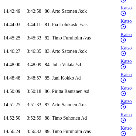
Katso
14.42:49
3:42:58
80
.
Arto
Satonen
/
kok
Katso
14.44:03
3:44:11
81
.
Pia
Lohikoski
/
vas
Katso
14.45:25
3:45:33
82
.
Timo
Furuholm
/
vas
Katso
14.46:27
3:46:35
83
.
Arto
Satonen
/
kok
Katso
14.48:00
3:48:09
84
.
Juha
Viitala
/
sd
Katso
14.48:48
3:48:57
85
.
Jani
Kokko
/
sd
Katso
14.50:09
3:50:18
86
.
Piritta
Rantanen
/
sd
Katso
14.51:25
3:51:33
87
.
Arto
Satonen
/
kok
Katso
14.52:50
3:52:59
88
.
Timo
Suhonen
/
sd
Katso
14.56:24
3:56:32
89
.
Timo
Furuholm
/
vas