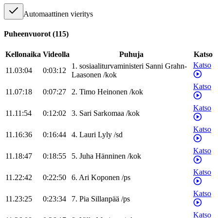
Automaattinen vieritys
Puheenvuorot
(
115
)
Kellonaika
Videolla
Puhuja
Katso
Katso
1
.
sosiaaliturvaministeri
Sanni
Grahn-
11.03:04
0:03:12
Laasonen
/
kok
Katso
11.07:18
0:07:27
2
.
Timo
Heinonen
/
kok
Katso
11.11:54
0:12:02
3
.
Sari
Sarkomaa
/
kok
Katso
11.16:36
0:16:44
4
.
Lauri
Lyly
/
sd
Katso
11.18:47
0:18:55
5
.
Juha
Hänninen
/
kok
Katso
11.22:42
0:22:50
6
.
Ari
Koponen
/
ps
Katso
11.23:25
0:23:34
7
.
Pia
Sillanpää
/
ps
Katso