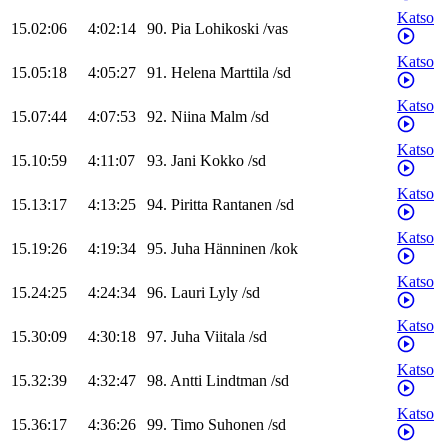
Katso
15.02:06
4:02:14
90
.
Pia
Lohikoski
/
vas
Katso
15.05:18
4:05:27
91
.
Helena
Marttila
/
sd
Katso
15.07:44
4:07:53
92
.
Niina
Malm
/
sd
Katso
15.10:59
4:11:07
93
.
Jani
Kokko
/
sd
Katso
15.13:17
4:13:25
94
.
Piritta
Rantanen
/
sd
Katso
15.19:26
4:19:34
95
.
Juha
Hänninen
/
kok
Katso
15.24:25
4:24:34
96
.
Lauri
Lyly
/
sd
Katso
15.30:09
4:30:18
97
.
Juha
Viitala
/
sd
Katso
15.32:39
4:32:47
98
.
Antti
Lindtman
/
sd
Katso
15.36:17
4:36:26
99
.
Timo
Suhonen
/
sd