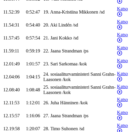
Katso
11.52:39
0:52:47
19
.
Anna-Kristiina
Mikkonen
/
sd
Katso
11.54:31
0:54:40
20
.
Aki
Lindén
/
sd
Katso
11.57:45
0:57:54
21
.
Jani
Kokko
/
sd
Katso
11.59:11
0:59:19
22
.
Jaana
Strandman
/
ps
Katso
12.01:49
1:01:57
23
.
Sari
Sarkomaa
/
kok
Katso
24
.
sosiaaliturvaministeri
Sanni
Grahn-
12.04:06
1:04:15
Laasonen
/
kok
Katso
25
.
sosiaaliturvaministeri
Sanni
Grahn-
12.08:40
1:08:48
Laasonen
/
kok
Katso
12.11:53
1:12:01
26
.
Juha
Hänninen
/
kok
Katso
12.15:57
1:16:06
27
.
Jaana
Strandman
/
ps
Katso
12.19:58
1:20:07
28
.
Timo
Suhonen
/
sd