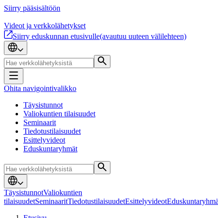
Siirry pääsisältöön
Videot ja verkkolähetykset
Siirry eduskunnan etusivulle
(avautuu uuteen välilehteen)
Ohita navigointivalikko
Täysistunnot
Valiokuntien tilaisuudet
Seminaarit
Tiedotustilaisuudet
Esittelyvideot
Eduskuntaryhmät
Täysistunnot
Valiokuntien
tilaisuudet
Seminaarit
Tiedotustilaisuudet
Esittelyvideot
Eduskuntaryhmä
Etusivu