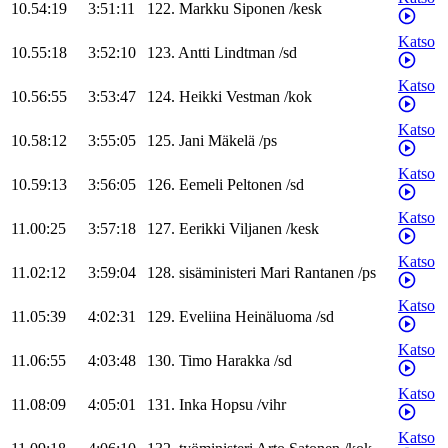
10.54:19
3:51:11
122
.
Markku
Siponen
/
kesk
Katso
10.55:18
3:52:10
123
.
Antti
Lindtman
/
sd
Katso
10.56:55
3:53:47
124
.
Heikki
Vestman
/
kok
Katso
10.58:12
3:55:05
125
.
Jani
Mäkelä
/
ps
Katso
10.59:13
3:56:05
126
.
Eemeli
Peltonen
/
sd
Katso
11.00:25
3:57:18
127
.
Eerikki
Viljanen
/
kesk
Katso
11.02:12
3:59:04
128
.
sisäministeri
Mari
Rantanen
/
ps
Katso
11.05:39
4:02:31
129
.
Eveliina
Heinäluoma
/
sd
Katso
11.06:55
4:03:48
130
.
Timo
Harakka
/
sd
Katso
11.08:09
4:05:01
131
.
Inka
Hopsu
/
vihr
Katso