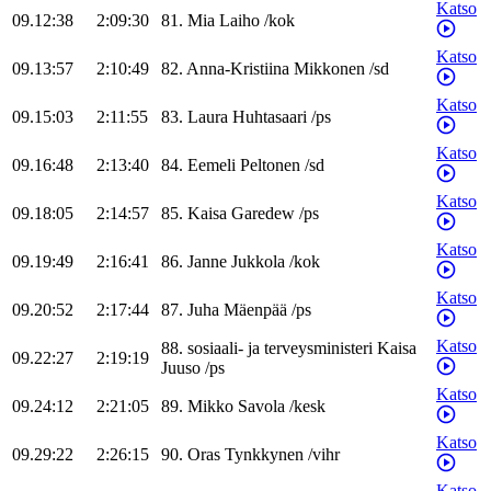
Katso
09.12:38
2:09:30
81
.
Mia
Laiho
/
kok
Katso
09.13:57
2:10:49
82
.
Anna-Kristiina
Mikkonen
/
sd
Katso
09.15:03
2:11:55
83
.
Laura
Huhtasaari
/
ps
Katso
09.16:48
2:13:40
84
.
Eemeli
Peltonen
/
sd
Katso
09.18:05
2:14:57
85
.
Kaisa
Garedew
/
ps
Katso
09.19:49
2:16:41
86
.
Janne
Jukkola
/
kok
Katso
09.20:52
2:17:44
87
.
Juha
Mäenpää
/
ps
Katso
88
.
sosiaali- ja terveysministeri
Kaisa
09.22:27
2:19:19
Juuso
/
ps
Katso
09.24:12
2:21:05
89
.
Mikko
Savola
/
kesk
Katso
09.29:22
2:26:15
90
.
Oras
Tynkkynen
/
vihr
Katso