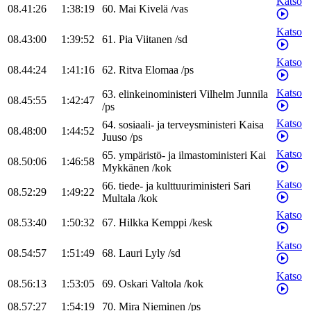
Katso
08.41:26
1:38:19
60
.
Mai
Kivelä
/
vas
Katso
08.43:00
1:39:52
61
.
Pia
Viitanen
/
sd
Katso
08.44:24
1:41:16
62
.
Ritva
Elomaa
/
ps
Katso
63
.
elinkeinoministeri
Vilhelm
Junnila
08.45:55
1:42:47
/
ps
Katso
64
.
sosiaali- ja terveysministeri
Kaisa
08.48:00
1:44:52
Juuso
/
ps
Katso
65
.
ympäristö- ja ilmastoministeri
Kai
08.50:06
1:46:58
Mykkänen
/
kok
Katso
66
.
tiede- ja kulttuuriministeri
Sari
08.52:29
1:49:22
Multala
/
kok
Katso
08.53:40
1:50:32
67
.
Hilkka
Kemppi
/
kesk
Katso
08.54:57
1:51:49
68
.
Lauri
Lyly
/
sd
Katso
08.56:13
1:53:05
69
.
Oskari
Valtola
/
kok
08.57:27
1:54:19
70
.
Mira
Nieminen
/
ps