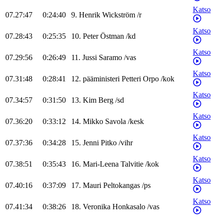
Katso
07.27:47
0:24:40
9
.
Henrik
Wickström
/
r
Katso
07.28:43
0:25:35
10
.
Peter
Östman
/
kd
Katso
07.29:56
0:26:49
11
.
Jussi
Saramo
/
vas
Katso
07.31:48
0:28:41
12
.
pääministeri
Petteri
Orpo
/
kok
Katso
07.34:57
0:31:50
13
.
Kim
Berg
/
sd
Katso
07.36:20
0:33:12
14
.
Mikko
Savola
/
kesk
Katso
07.37:36
0:34:28
15
.
Jenni
Pitko
/
vihr
Katso
07.38:51
0:35:43
16
.
Mari-Leena
Talvitie
/
kok
Katso
07.40:16
0:37:09
17
.
Mauri
Peltokangas
/
ps
Katso
07.41:34
0:38:26
18
.
Veronika
Honkasalo
/
vas