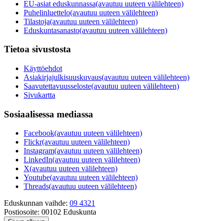
EU-asiat eduskunnassa
(avautuu uuteen välilehteen)
Puhelinluettelo
(avautuu uuteen välilehteen)
Tilastoja
(avautuu uuteen välilehteen)
Eduskuntasanasto
(avautuu uuteen välilehteen)
Tietoa sivustosta
Käyttöehdot
Asiakirjajulkisuuskuvaus
(avautuu uuteen välilehteen)
Saavutettavuusseloste
(avautuu uuteen välilehteen)
Sivukartta
Sosiaalisessa mediassa
Facebook
(avautuu uuteen välilehteen)
Flickr
(avautuu uuteen välilehteen)
Instagram
(avautuu uuteen välilehteen)
LinkedIn
(avautuu uuteen välilehteen)
X
(avautuu uuteen välilehteen)
Youtube
(avautuu uuteen välilehteen)
Threads
(avautuu uuteen välilehteen)
Eduskunnan vaihde:
09 4321
Postiosoite:
00102 Eduskunta