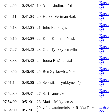
Katso
07.42:55
0:39:47
19
.
Antti
Lindtman
/
sd
Katso
07.44:11
0:41:03
20
.
Heikki
Vestman
/
kok
Katso
07.45:13
0:42:05
21
.
Juho
Eerola
/
ps
Katso
07.46:16
0:43:09
22
.
Katri
Kulmuni
/
kesk
Katso
07.47:27
0:44:20
23
.
Oras
Tynkkynen
/
vihr
Katso
07.48:38
0:45:30
24
.
Joona
Räsänen
/
sd
Katso
07.49:56
0:46:48
25
.
Ben
Zyskowicz
/
kok
Katso
07.51:14
0:48:06
26
.
Sebastian
Tynkkynen
/
ps
Katso
07.52:39
0:49:31
27
.
Sari
Tanus
/
kd
07.54:09
0:51:01
28
.
Matias
Mäkynen
/
sd
Katso
29
.
valtiovarainministeri
Riikka
Purra
07.54:09
0:51:01