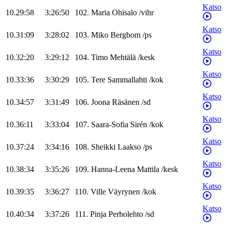
Katso
10.29:58
3:26:50
102
.
Maria
Ohisalo
/
vihr
Katso
10.31:09
3:28:02
103
.
Miko
Bergbom
/
ps
Katso
10.32:20
3:29:12
104
.
Timo
Mehtälä
/
kesk
Katso
10.33:36
3:30:29
105
.
Tere
Sammallahti
/
kok
Katso
10.34:57
3:31:49
106
.
Joona
Räsänen
/
sd
Katso
10.36:11
3:33:04
107
.
Saara-Sofia
Sirén
/
kok
Katso
10.37:24
3:34:16
108
.
Sheikki
Laakso
/
ps
Katso
10.38:34
3:35:26
109
.
Hanna-Leena
Mattila
/
kesk
Katso
10.39:35
3:36:27
110
.
Ville
Väyrynen
/
kok
Katso
10.40:34
3:37:26
111
.
Pinja
Perholehto
/
sd