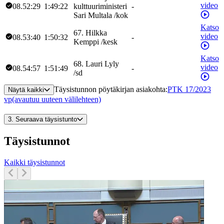
video
08.52:29
1:49:22
kulttuuriministeri
-
Sari
Multala
/
kok
Katso
67
.
Hilkka
video
08.53:40
1:50:32
-
Kemppi
/
kesk
Katso
68
.
Lauri
Lyly
video
08.54:57
1:51:49
-
/
sd
Täysistunnon pöytäkirjan asiakohta
:
PTK 17/2023
Näytä kaikki
vp
(avautuu uuteen välilehteen)
3.
Seuraava täysistunto
Täysistunnot
Kaikki täysistunnot