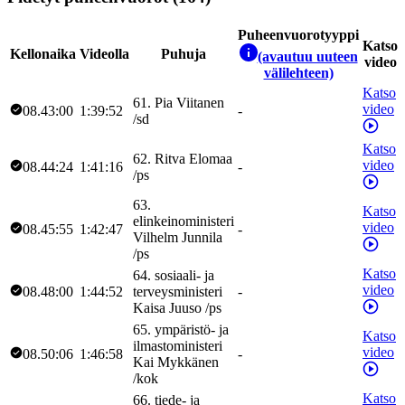
Puheenvuorotyyppi
Katso
Kellonaika
Videolla
Puhuja
(avautuu uuteen
video
välilehteen)
Katso
61
.
Pia
Viitanen
video
08.43:00
1:39:52
-
/
sd
Katso
62
.
Ritva
Elomaa
video
08.44:24
1:41:16
-
/
ps
63
.
Katso
elinkeinoministeri
video
08.45:55
1:42:47
-
Vilhelm
Junnila
/
ps
Katso
64
.
sosiaali- ja
video
08.48:00
1:44:52
terveysministeri
-
Kaisa
Juuso
/
ps
65
.
ympäristö- ja
Katso
ilmastoministeri
video
08.50:06
1:46:58
-
Kai
Mykkänen
/
kok
Katso
66
.
tiede- ja