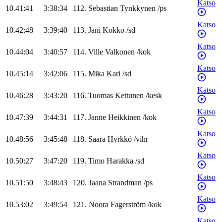
Katso
10.41:41
3:38:34
112
.
Sebastian
Tynkkynen
/
ps
Katso
10.42:48
3:39:40
113
.
Jani
Kokko
/
sd
Katso
10.44:04
3:40:57
114
.
Ville
Valkonen
/
kok
Katso
10.45:14
3:42:06
115
.
Mika
Kari
/
sd
Katso
10.46:28
3:43:20
116
.
Tuomas
Kettunen
/
kesk
Katso
10.47:39
3:44:31
117
.
Janne
Heikkinen
/
kok
Katso
10.48:56
3:45:48
118
.
Saara
Hyrkkö
/
vihr
Katso
10.50:27
3:47:20
119
.
Timo
Harakka
/
sd
Katso
10.51:50
3:48:43
120
.
Jaana
Strandman
/
ps
Katso
10.53:02
3:49:54
121
.
Noora
Fagerström
/
kok
Katso