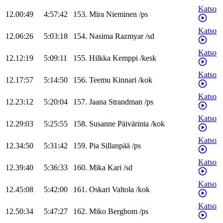
Katso
12.00:49
4:57:42
153
.
Mira
Nieminen
/
ps
Katso
12.06:26
5:03:18
154
.
Nasima
Razmyar
/
sd
Katso
12.12:19
5:09:11
155
.
Hilkka
Kemppi
/
kesk
Katso
12.17:57
5:14:50
156
.
Teemu
Kinnari
/
kok
Katso
12.23:12
5:20:04
157
.
Jaana
Strandman
/
ps
Katso
12.29:03
5:25:55
158
.
Susanne
Päivärinta
/
kok
Katso
12.34:50
5:31:42
159
.
Pia
Sillanpää
/
ps
Katso
12.39:40
5:36:33
160
.
Mika
Kari
/
sd
Katso
12.45:08
5:42:00
161
.
Oskari
Valtola
/
kok
Katso
12.50:34
5:47:27
162
.
Miko
Bergbom
/
ps