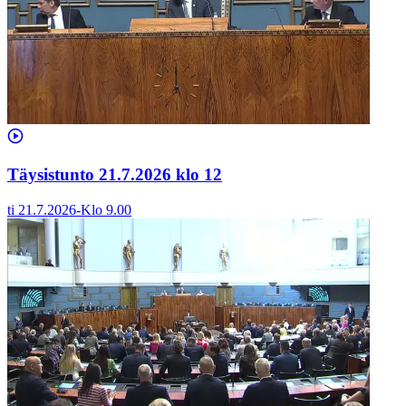
Täysistunto 21.7.2026 klo 12
ti 21.7.2026
-
Klo
9.00