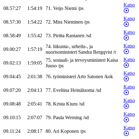
Katso
08.57:27
1:54:19
71
.
Veijo
Niemi
/
ps
Katso
08.57:30
1:54:22
72
.
Mira
Nieminen
/
ps
Katso
08.58:49
1:55:42
73
.
Piritta
Rantanen
/
sd
Katso
74
.
liikunta-, urheilu-, ja
09.00:27
1:57:19
nuorisoministeri
Sandra
Bergqvist
/
r
Katso
75
.
sosiaali- ja terveysministeri
Kaisa
09.02:13
1:59:05
Juuso
/
ps
Katso
09.04:45
2:01:38
76
.
työministeri
Arto
Satonen
/
kok
Katso
09.07:20
2:04:13
77
.
Eveliina
Heinäluoma
/
sd
Katso
09.08:48
2:05:41
78
.
Krista
Kiuru
/
sd
Katso
09.10:15
2:07:07
79
.
Paula
Werning
/
sd
Katso
09.11:24
2:08:17
80
.
Ari
Koponen
/
ps