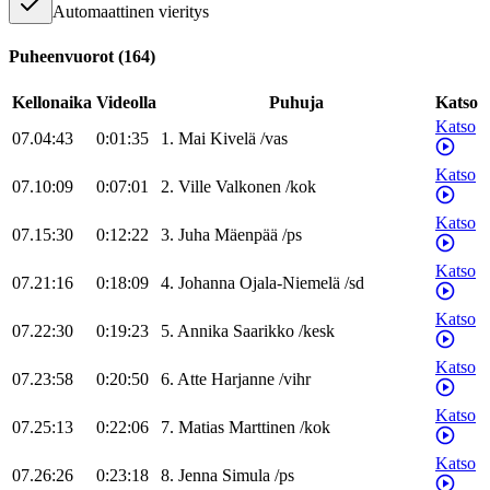
Automaattinen vieritys
Puheenvuorot
(
164
)
Kellonaika
Videolla
Puhuja
Katso
Katso
07.04:43
0:01:35
1
.
Mai
Kivelä
/
vas
Katso
07.10:09
0:07:01
2
.
Ville
Valkonen
/
kok
Katso
07.15:30
0:12:22
3
.
Juha
Mäenpää
/
ps
Katso
07.21:16
0:18:09
4
.
Johanna
Ojala-Niemelä
/
sd
Katso
07.22:30
0:19:23
5
.
Annika
Saarikko
/
kesk
Katso
07.23:58
0:20:50
6
.
Atte
Harjanne
/
vihr
Katso
07.25:13
0:22:06
7
.
Matias
Marttinen
/
kok
Katso
07.26:26
0:23:18
8
.
Jenna
Simula
/
ps