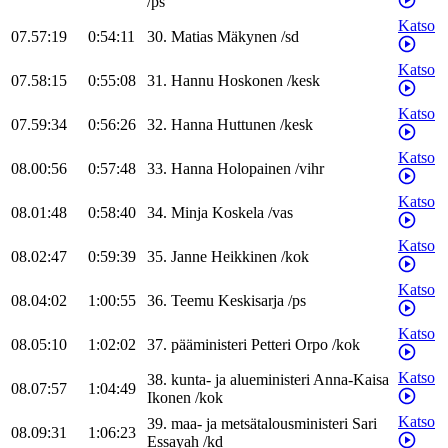
/
ps
Katso
07.57:19
0:54:11
30
.
Matias
Mäkynen
/
sd
Katso
07.58:15
0:55:08
31
.
Hannu
Hoskonen
/
kesk
Katso
07.59:34
0:56:26
32
.
Hanna
Huttunen
/
kesk
Katso
08.00:56
0:57:48
33
.
Hanna
Holopainen
/
vihr
Katso
08.01:48
0:58:40
34
.
Minja
Koskela
/
vas
Katso
08.02:47
0:59:39
35
.
Janne
Heikkinen
/
kok
Katso
08.04:02
1:00:55
36
.
Teemu
Keskisarja
/
ps
Katso
08.05:10
1:02:02
37
.
pääministeri
Petteri
Orpo
/
kok
Katso
38
.
kunta- ja alueministeri
Anna-Kaisa
08.07:57
1:04:49
Ikonen
/
kok
Katso
39
.
maa- ja metsätalousministeri
Sari
08.09:31
1:06:23
Essayah
/
kd