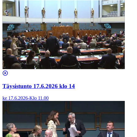
Täysistunto 17.6.2026 klo 14
ke 17.6.2026
-
Klo
11.00