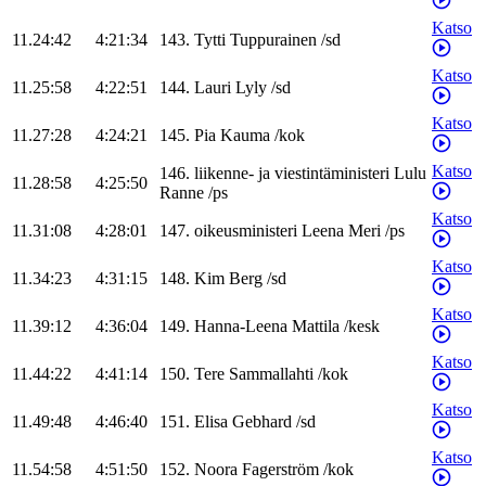
Katso
11.24:42
4:21:34
143
.
Tytti
Tuppurainen
/
sd
Katso
11.25:58
4:22:51
144
.
Lauri
Lyly
/
sd
Katso
11.27:28
4:24:21
145
.
Pia
Kauma
/
kok
Katso
146
.
liikenne- ja viestintäministeri
Lulu
11.28:58
4:25:50
Ranne
/
ps
Katso
11.31:08
4:28:01
147
.
oikeusministeri
Leena
Meri
/
ps
Katso
11.34:23
4:31:15
148
.
Kim
Berg
/
sd
Katso
11.39:12
4:36:04
149
.
Hanna-Leena
Mattila
/
kesk
Katso
11.44:22
4:41:14
150
.
Tere
Sammallahti
/
kok
Katso
11.49:48
4:46:40
151
.
Elisa
Gebhard
/
sd
Katso
11.54:58
4:51:50
152
.
Noora
Fagerström
/
kok