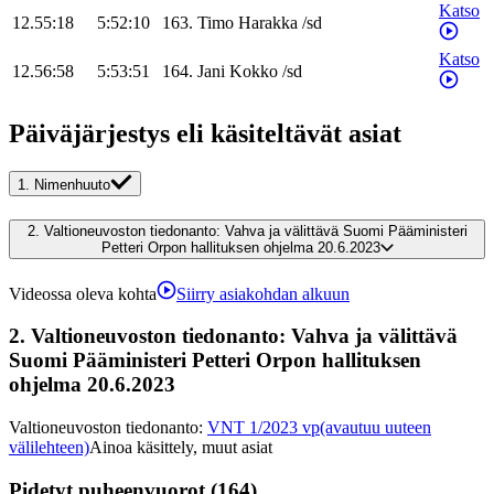
Katso
12.55:18
5:52:10
163
.
Timo
Harakka
/
sd
Katso
12.56:58
5:53:51
164
.
Jani
Kokko
/
sd
Päiväjärjestys eli käsiteltävät asiat
1.
Nimenhuuto
2.
Valtioneuvoston tiedonanto: Vahva ja välittävä Suomi Pääministeri
Petteri Orpon hallituksen ohjelma 20.6.2023
Videossa oleva kohta
Siirry asiakohdan alkuun
2.
Valtioneuvoston tiedonanto: Vahva ja välittävä
Suomi Pääministeri Petteri Orpon hallituksen
ohjelma 20.6.2023
Valtioneuvoston tiedonanto
:
VNT 1/2023 vp
(avautuu uuteen
välilehteen)
Ainoa käsittely, muut asiat
Pidetyt puheenvuorot (164)