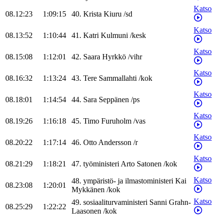
Katso
08.12:23
1:09:15
40
.
Krista
Kiuru
/
sd
Katso
08.13:52
1:10:44
41
.
Katri
Kulmuni
/
kesk
Katso
08.15:08
1:12:01
42
.
Saara
Hyrkkö
/
vihr
Katso
08.16:32
1:13:24
43
.
Tere
Sammallahti
/
kok
Katso
08.18:01
1:14:54
44
.
Sara
Seppänen
/
ps
Katso
08.19:26
1:16:18
45
.
Timo
Furuholm
/
vas
Katso
08.20:22
1:17:14
46
.
Otto
Andersson
/
r
Katso
08.21:29
1:18:21
47
.
työministeri
Arto
Satonen
/
kok
Katso
48
.
ympäristö- ja ilmastoministeri
Kai
08.23:08
1:20:01
Mykkänen
/
kok
Katso
49
.
sosiaaliturvaministeri
Sanni
Grahn-
08.25:29
1:22:22
Laasonen
/
kok