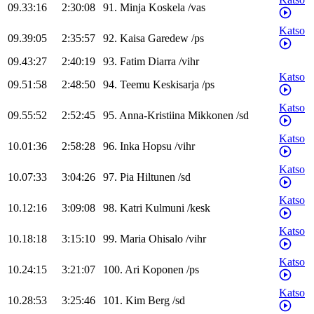
09.33:16
2:30:08
91
.
Minja
Koskela
/
vas
Katso
09.39:05
2:35:57
92
.
Kaisa
Garedew
/
ps
09.43:27
2:40:19
93
.
Fatim
Diarra
/
vihr
Katso
09.51:58
2:48:50
94
.
Teemu
Keskisarja
/
ps
Katso
09.55:52
2:52:45
95
.
Anna-Kristiina
Mikkonen
/
sd
Katso
10.01:36
2:58:28
96
.
Inka
Hopsu
/
vihr
Katso
10.07:33
3:04:26
97
.
Pia
Hiltunen
/
sd
Katso
10.12:16
3:09:08
98
.
Katri
Kulmuni
/
kesk
Katso
10.18:18
3:15:10
99
.
Maria
Ohisalo
/
vihr
Katso
10.24:15
3:21:07
100
.
Ari
Koponen
/
ps
Katso
10.28:53
3:25:46
101
.
Kim
Berg
/
sd