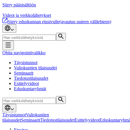
Siirry pääsisältöön
Videot ja verkkolähetykset
Siirry eduskunnan etusivulle
(avautuu uuteen välilehteen)
Ohita navigointivalikko
Täysistunnot
Valiokuntien tilaisuudet
Seminaarit
Tiedotustilaisuudet
Esittelyvideot
Eduskuntaryhmät
Täysistunnot
Valiokuntien
tilaisuudet
Seminaarit
Tiedotustilaisuudet
Esittelyvideot
Eduskuntaryhmä
Etusivu