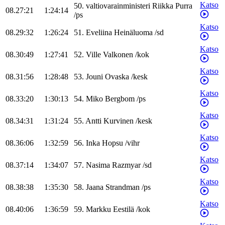
Katso
50
.
valtiovarainministeri
Riikka
Purra
08.27:21
1:24:14
/
ps
Katso
08.29:32
1:26:24
51
.
Eveliina
Heinäluoma
/
sd
Katso
08.30:49
1:27:41
52
.
Ville
Valkonen
/
kok
Katso
08.31:56
1:28:48
53
.
Jouni
Ovaska
/
kesk
Katso
08.33:20
1:30:13
54
.
Miko
Bergbom
/
ps
Katso
08.34:31
1:31:24
55
.
Antti
Kurvinen
/
kesk
Katso
08.36:06
1:32:59
56
.
Inka
Hopsu
/
vihr
Katso
08.37:14
1:34:07
57
.
Nasima
Razmyar
/
sd
Katso
08.38:38
1:35:30
58
.
Jaana
Strandman
/
ps
Katso
08.40:06
1:36:59
59
.
Markku
Eestilä
/
kok