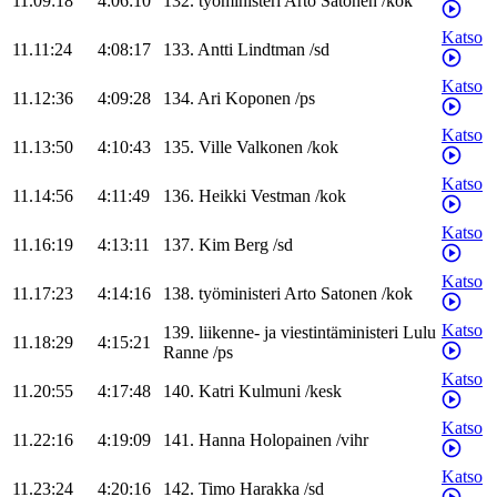
11.09:18
4:06:10
132
.
työministeri
Arto
Satonen
/
kok
Katso
11.11:24
4:08:17
133
.
Antti
Lindtman
/
sd
Katso
11.12:36
4:09:28
134
.
Ari
Koponen
/
ps
Katso
11.13:50
4:10:43
135
.
Ville
Valkonen
/
kok
Katso
11.14:56
4:11:49
136
.
Heikki
Vestman
/
kok
Katso
11.16:19
4:13:11
137
.
Kim
Berg
/
sd
Katso
11.17:23
4:14:16
138
.
työministeri
Arto
Satonen
/
kok
Katso
139
.
liikenne- ja viestintäministeri
Lulu
11.18:29
4:15:21
Ranne
/
ps
Katso
11.20:55
4:17:48
140
.
Katri
Kulmuni
/
kesk
Katso
11.22:16
4:19:09
141
.
Hanna
Holopainen
/
vihr
Katso
11.23:24
4:20:16
142
.
Timo
Harakka
/
sd