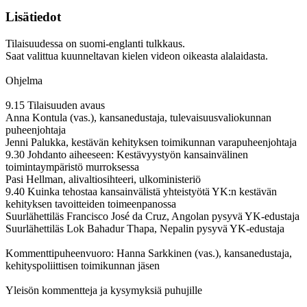
Lisätiedot
Tilaisuudessa on suomi-englanti tulkkaus.
Saat valittua kuunneltavan kielen videon oikeasta alalaidasta.
Ohjelma
9.15 Tilaisuuden avaus
Anna Kontula (vas.), kansanedustaja, tulevaisuusvaliokunnan
puheenjohtaja
Jenni Palukka, kestävän kehityksen toimikunnan varapuheenjohtaja
9.30 Johdanto aiheeseen: Kestävyystyön kansainvälinen
toimintaympäristö murroksessa
Pasi Hellman, alivaltiosihteeri, ulkoministeriö
9.40 Kuinka tehostaa kansainvälistä yhteistyötä YK:n kestävän
kehityksen tavoitteiden toimeenpanossa
Suurlähettiläs Francisco José da Cruz, Angolan pysyvä YK-edustaja
Suurlähettiläs Lok Bahadur Thapa, Nepalin pysyvä YK-edustaja
Kommenttipuheenvuoro: Hanna Sarkkinen (vas.), kansanedustaja,
kehityspoliittisen toimikunnan jäsen
Yleisön kommentteja ja kysymyksiä puhujille