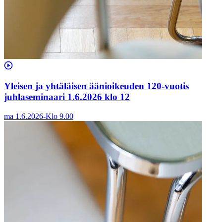
Yleisen ja yhtäläisen äänioikeuden 120-vuotis
juhlaseminaari 1.6.2026 klo 12
ma 1.6.2026
-
Klo
9.00