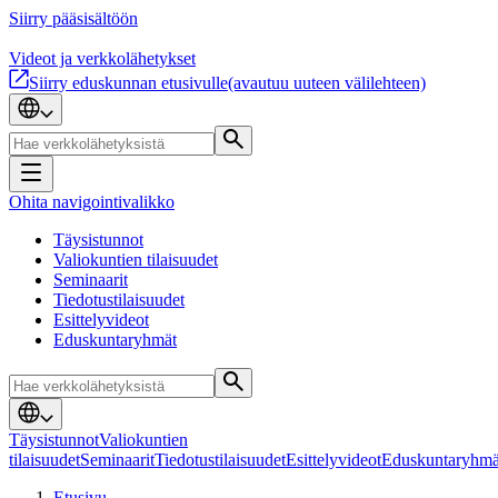
Siirry pääsisältöön
Videot ja verkkolähetykset
Siirry eduskunnan etusivulle
(avautuu uuteen välilehteen)
Ohita navigointivalikko
Täysistunnot
Valiokuntien tilaisuudet
Seminaarit
Tiedotustilaisuudet
Esittelyvideot
Eduskuntaryhmät
Täysistunnot
Valiokuntien
tilaisuudet
Seminaarit
Tiedotustilaisuudet
Esittelyvideot
Eduskuntaryhmä
Etusivu