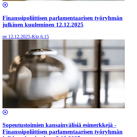
Finanssipoliittisen parlamentaarisen työryhmän
julkinen kuuleminen 12.12.2025
pe 12.12.2025
-
Klo
6.15
Sopeutustoimien kansainvälisiä esimerkkejä -
Finanssipoliittisen parlamentaarisen työryhmän