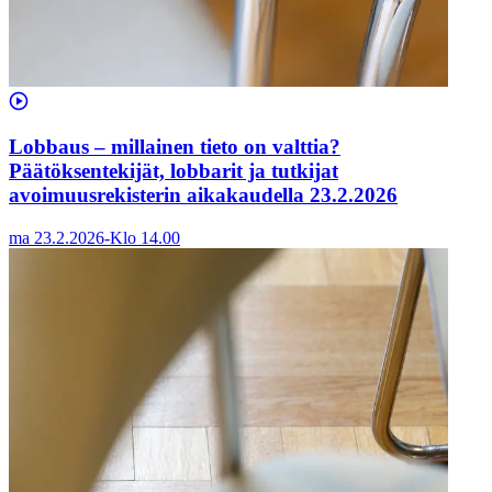
Lobbaus – millainen tieto on valttia?
Päätöksentekijät, lobbarit ja tutkijat
avoimuusrekisterin aikakaudella 23.2.2026
ma 23.2.2026
-
Klo
14.00