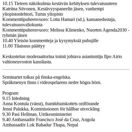
10.15 Tieteen näkökulmia kestävän kehityksen tulevaisuuteen
Katriina Siivonen, Kestävyyspaneelin jäsen, vanhempi
yliopistonlehtori, Turun yliopisto
Kommenttipuheenvuoro: Lotta Hamari (sd.), kansanedustaja,
tulevaisuusvaliokunta
Kommenttipuheenvuoro: Melissa Klimenko, Nuorten Agenda2030 -
ryhmän jäsen
10.40 Yleisön kommentteja ja kysymyksiä puhujille
11.00 Tilaisuus päättyy
Keskustelun moderaattorina toimii johtava asiantuntija Ilpo Airio
valtioneuvoston kansliasta.
Seminariet tolkas på finska-engelska.
Språkmenyn finns i videospelarens nedre högra hörn.
Program
9.15 Inledning
Anna Kontula (vänst), framtidsutskottets ordförande
Jenni Palukka, Kommissionen för hållbar utveckling
9.30 Pasi Hellman, Utrikesministeriet
9.40 Ambassadör Francisco José da Cruz, Angola
Ambassadör Lok Bahadur Thapa, Nepal