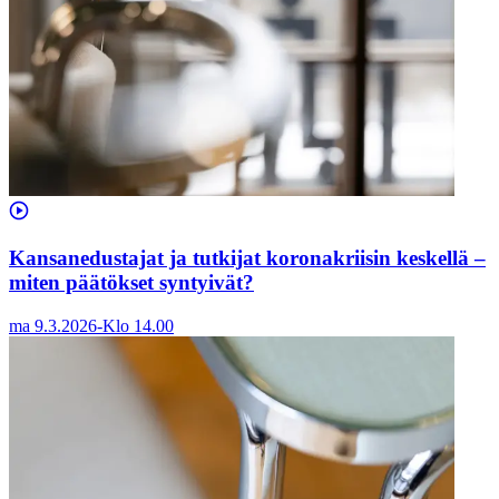
Kansanedustajat ja tutkijat koronakriisin keskellä –
miten päätökset syntyivät?
ma 9.3.2026
-
Klo
14.00