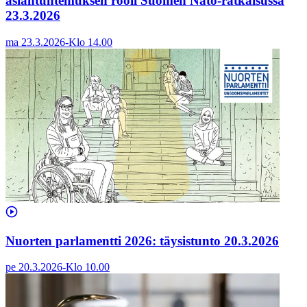
asiantuntemuksen rooli Suomen Nato-ratkaisussa
23.3.2026
ma 23.3.2026
-
Klo
14.00
Nuorten parlamentti 2026: täysistunto 20.3.2026
pe 20.3.2026
-
Klo
10.00