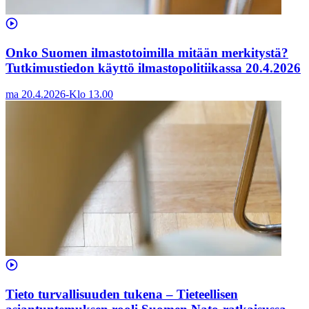
Onko Suomen ilmastotoimilla mitään merkitystä?
Tutkimustiedon käyttö ilmastopolitiikassa 20.4.2026
ma 20.4.2026
-
Klo
13.00
Tieto turvallisuuden tukena – Tieteellisen