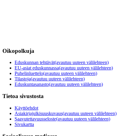
Oikopolkuja
Eduskunnan tehtävät
(avautuu uuteen välilehteen)
EU-asiat eduskunnassa
(avautuu uuteen välilehteen)
Puhelinluettelo
(avautuu uuteen välilehteen)
Tilastoja
(avautuu uuteen välilehteen)
Eduskuntasanasto
(avautuu uuteen välilehteen)
Tietoa sivustosta
Käyttöehdot
Asiakirjajulkisuuskuvaus
(avautuu uuteen välilehteen)
Saavutettavuusseloste
(avautuu uuteen välilehteen)
Sivukartta