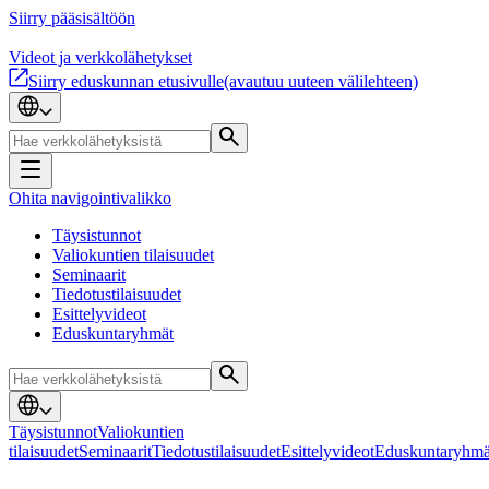
Siirry pääsisältöön
Videot ja verkkolähetykset
Siirry eduskunnan etusivulle
(avautuu uuteen välilehteen)
Ohita navigointivalikko
Täysistunnot
Valiokuntien tilaisuudet
Seminaarit
Tiedotustilaisuudet
Esittelyvideot
Eduskuntaryhmät
Täysistunnot
Valiokuntien
tilaisuudet
Seminaarit
Tiedotustilaisuudet
Esittelyvideot
Eduskuntaryhmä