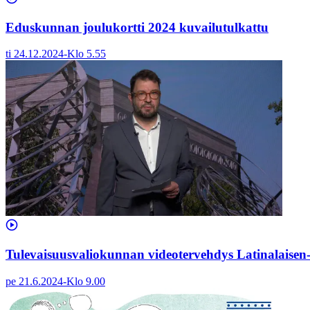
Eduskunnan joulukortti 2024 kuvailutulkattu
ti 24.12.2024
-
Klo
5.55
Tulevaisuusvaliokunnan videotervehdys Latinalaisen
pe 21.6.2024
-
Klo
9.00