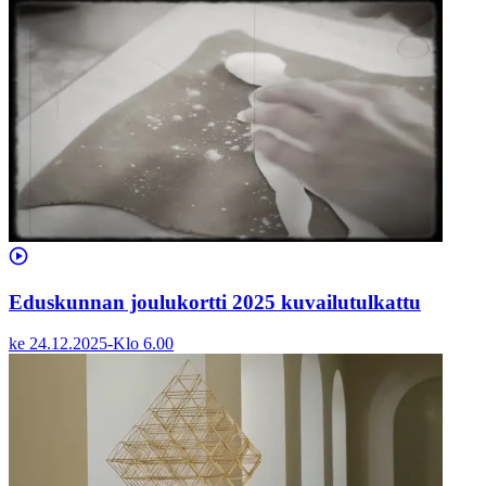
Eduskunnan joulukortti 2025 kuvailutulkattu
ke 24.12.2025
-
Klo
6.00