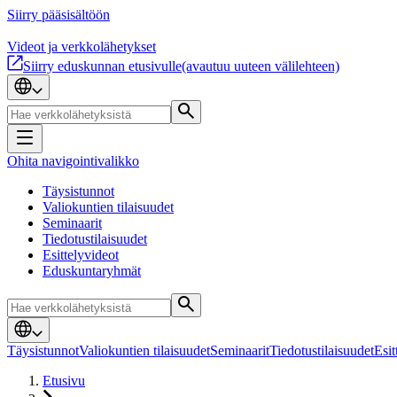
Siirry pääsisältöön
Videot ja verkkolähetykset
Siirry eduskunnan etusivulle
(avautuu uuteen välilehteen)
Ohita navigointivalikko
Täysistunnot
Valiokuntien tilaisuudet
Seminaarit
Tiedotustilaisuudet
Esittelyvideot
Eduskuntaryhmät
Täysistunnot
Valiokuntien tilaisuudet
Seminaarit
Tiedotustilaisuudet
Esit
Etusivu