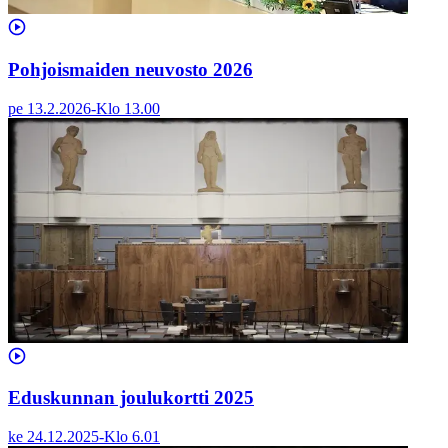
Pohjoismaiden neuvosto 2026
pe 13.2.2026
-
Klo
13.00
Eduskunnan joulukortti 2025
ke 24.12.2025
-
Klo
6.01