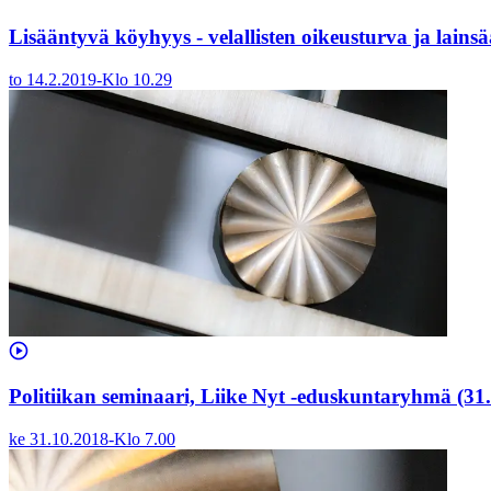
Lisääntyvä köyhyys - velallisten oikeusturva ja lain
to 14.2.2019
-
Klo
10.29
Politiikan seminaari, Liike Nyt -eduskuntaryhmä (31
ke 31.10.2018
-
Klo
7.00