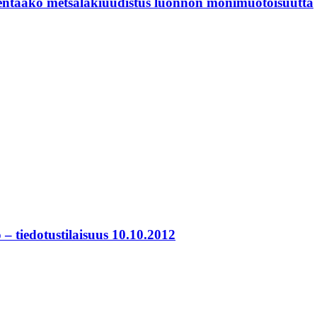
kentääkö metsälakiuudistus luonnon monimuotoisuutta
 tiedotustilaisuus 10.10.2012