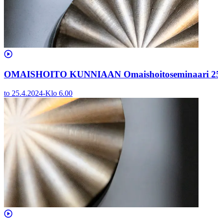
OMAISHOITO KUNNIAAN Omaishoitoseminaari 25
to 25.4.2024
-
Klo
6.00