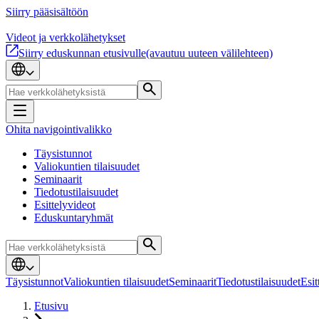
Siirry pääsisältöön
Videot ja verkkolähetykset
Siirry eduskunnan etusivulle
(avautuu uuteen välilehteen)
Ohita navigointivalikko
Täysistunnot
Valiokuntien tilaisuudet
Seminaarit
Tiedotustilaisuudet
Esittelyvideot
Eduskuntaryhmät
Täysistunnot
Valiokuntien tilaisuudet
Seminaarit
Tiedotustilaisuudet
Esit
Etusivu