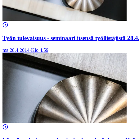
Työn tulevaisuus - seminaari itsensä työllistäjistä 28.
ma 28.4.2014
-
Klo
4.59