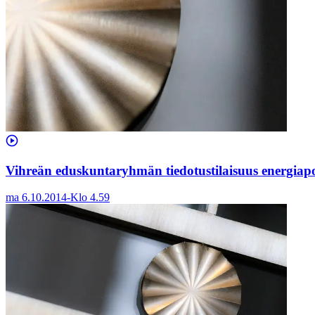
Vihreän eduskuntaryhmän tiedotustilaisuus energiapol
ma 6.10.2014
-
Klo
4.59