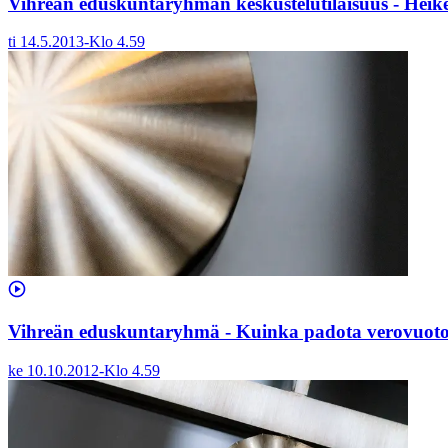
Vihreän eduskuntaryhmän keskustelutilaisuus - Hei
ti 14.5.2013
-
Klo
4.59
Vihreän eduskuntaryhmä - Kuinka padota verovuoto –
ke 10.10.2012
-
Klo
4.59