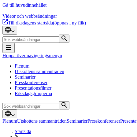
Gå till huvudinnehållet
Videor och webbsändningar
Till riksdagens startsida
(öppnas i ny flik)
Hoppa över navigeringsmenyn
Plenum
Utskottens sammanträden
Seminarier
Presskonferenser
Presentationsfilmer
Riksdagsgrupperna
Plenum
Utskottens sammanträden
Seminarier
Presskonferenser
Presenta
Startsida