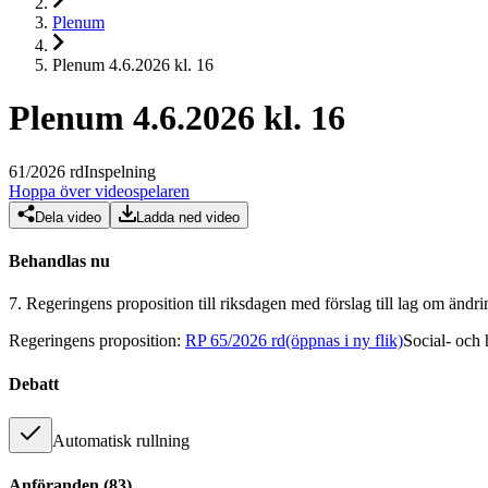
Plenum
Plenum 4.6.2026 kl. 16
Plenum 4.6.2026 kl. 16
61
/
2026
rd
Inspelning
Hoppa över videospelaren
Dela video
Ladda ned video
Behandlas nu
7.
Regeringens proposition till riksdagen med förslag till lag om ändr
Regeringens proposition
:
RP 65/2026 rd
(öppnas i ny flik)
Social- och 
Debatt
Automatisk rullning
Anföranden
(
83
)