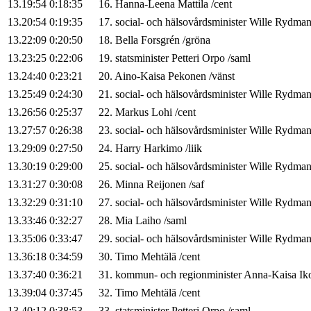
13.19:54
0:18:35
16
.
Hanna-Leena
Mattila
/
cent
13.20:54
0:19:35
17
.
social- och hälsovårdsminister
Wille
Rydma
13.22:09
0:20:50
18
.
Bella
Forsgrén
/
gröna
13.23:25
0:22:06
19
.
statsminister
Petteri
Orpo
/
saml
13.24:40
0:23:21
20
.
Aino-Kaisa
Pekonen
/
vänst
13.25:49
0:24:30
21
.
social- och hälsovårdsminister
Wille
Rydma
13.26:56
0:25:37
22
.
Markus
Lohi
/
cent
13.27:57
0:26:38
23
.
social- och hälsovårdsminister
Wille
Rydma
13.29:09
0:27:50
24
.
Harry
Harkimo
/
liik
13.30:19
0:29:00
25
.
social- och hälsovårdsminister
Wille
Rydma
13.31:27
0:30:08
26
.
Minna
Reijonen
/
saf
13.32:29
0:31:10
27
.
social- och hälsovårdsminister
Wille
Rydma
13.33:46
0:32:27
28
.
Mia
Laiho
/
saml
13.35:06
0:33:47
29
.
social- och hälsovårdsminister
Wille
Rydma
13.36:18
0:34:59
30
.
Timo
Mehtälä
/
cent
13.37:40
0:36:21
31
.
kommun- och regionminister
Anna-Kaisa
Ik
13.39:04
0:37:45
32
.
Timo
Mehtälä
/
cent
13.40:12
0:38:53
33
.
statsminister
Petteri
Orpo
/
saml