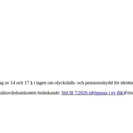
ing av 14 och 17 § i lagen om olycksfalls- och pensionsskydd för idrott
hälsovårdsutskottets betänkande
:
ShUB 7/2026 rd
(öppnas i ny flik)
Förs