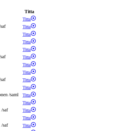
Titta
Titta
/
saf
Titta
Titta
Titta
Titta
/
saf
Titta
Titta
Titta
/
saf
Titta
Titta
onen
/
saml
Titta
Titta
n
/
saf
Titta
Titta
n
/
saf
Titta