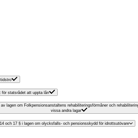
tidstro
 för statsrådet att uppta lån
ing av lagen om Folkpensionsanstaltens rehabiliteringsförmåner och rehabilite
vissa andra lagar
v 14 och 17 § i lagen om olycksfalls- och pensionsskydd för idrottsutövare