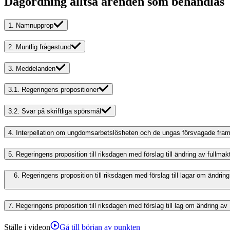
Dagordning alltså ärenden som behandlas
1.
Namnupprop
2.
Muntlig frågestund
3.
Meddelanden
3.1.
Regeringens propositioner
3.2.
Svar på skriftliga spörsmål
4.
Interpellation om ungdomsarbetslösheten och de ungas försvagade fram
5.
Regeringens proposition till riksdagen med förslag till ändring av fullmakt
6.
Regeringens proposition till riksdagen med förslag till lagar om ändr
7.
Regeringens proposition till riksdagen med förslag till lag om ändring a
Ställe i videon
Gå till början av punkten