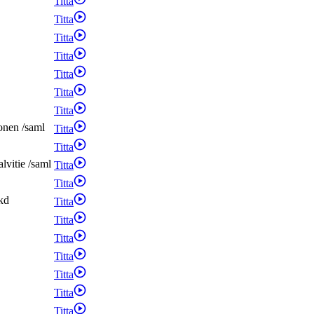
Titta
Titta
Titta
Titta
Titta
Titta
Titta
onen
/
saml
Titta
Titta
alvitie
/
saml
Titta
Titta
kd
Titta
Titta
Titta
Titta
Titta
Titta
Titta