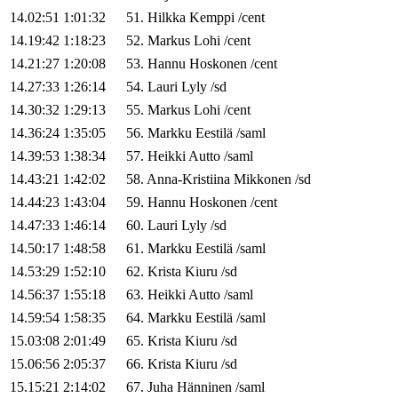
14.02:51
1:01:32
51
.
Hilkka
Kemppi
/
cent
14.19:42
1:18:23
52
.
Markus
Lohi
/
cent
14.21:27
1:20:08
53
.
Hannu
Hoskonen
/
cent
14.27:33
1:26:14
54
.
Lauri
Lyly
/
sd
14.30:32
1:29:13
55
.
Markus
Lohi
/
cent
14.36:24
1:35:05
56
.
Markku
Eestilä
/
saml
14.39:53
1:38:34
57
.
Heikki
Autto
/
saml
14.43:21
1:42:02
58
.
Anna-Kristiina
Mikkonen
/
sd
14.44:23
1:43:04
59
.
Hannu
Hoskonen
/
cent
14.47:33
1:46:14
60
.
Lauri
Lyly
/
sd
14.50:17
1:48:58
61
.
Markku
Eestilä
/
saml
14.53:29
1:52:10
62
.
Krista
Kiuru
/
sd
14.56:37
1:55:18
63
.
Heikki
Autto
/
saml
14.59:54
1:58:35
64
.
Markku
Eestilä
/
saml
15.03:08
2:01:49
65
.
Krista
Kiuru
/
sd
15.06:56
2:05:37
66
.
Krista
Kiuru
/
sd
15.15:21
2:14:02
67
.
Juha
Hänninen
/
saml