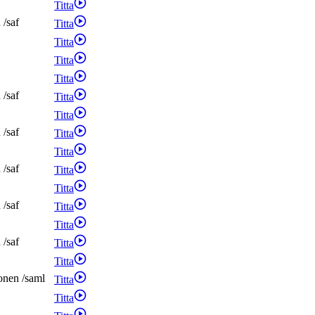
Titta
n
/
saf
Titta
Titta
Titta
Titta
n
/
saf
Titta
Titta
n
/
saf
Titta
Titta
n
/
saf
Titta
Titta
n
/
saf
Titta
Titta
n
/
saf
Titta
Titta
onen
/
saml
Titta
Titta