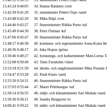
13.41:24
0:40:05
34
.
Hanna
Räsänen
/
cent
13.42:39
0:41:20
35
.
statsminister
Petteri
Orpo
/
saml
13.43:48
0:42:29
36
.
Mika
Riipi
/
cent
13.44:46
0:43:27
37
.
finansminister
Riikka
Purra
/
saf
13.45:49
0:44:30
38
.
Peter
Östman
/
kd
13.47:06
0:45:47
39
.
finansminister
Riikka
Purra
/
saf
13.48:17
0:46:58
40
.
kommun- och regionminister
Anna-Kaisa
Ik
13.49:36
0:48:17
41
.
Inka
Hopsu
/
gröna
13.50:46
0:49:27
42
.
forsknings- och kulturminister
Mari-Leena
T
13.52:08
0:50:49
43
.
Timo
Furuholm
/
vänst
13.53:18
0:51:59
44
.
idrotts- och ungdomsminister
Mika
Poutala
/
13.54:47
0:53:28
45
.
Pauli
Kiuru
/
saml
13.55:50
0:54:31
46
.
finansminister
Riikka
Purra
/
saf
13.57:03
0:55:44
47
.
Mauri
Peltokangas
/
saf
13.58:14
0:56:55
48
.
miljö- och klimatminister
Sari
Multala
/
saml
13.59:30
0:58:11
49
.
Sandra
Bergqvist
/
sv
14.00:41
0:59:22
50
.
miljö- och klimatminister
Sari
Multala
/
saml