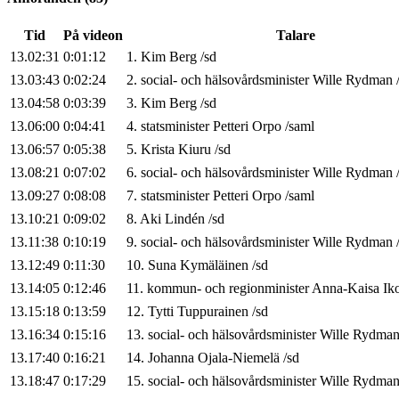
Tid
På videon
Talare
13.02:31
0:01:12
1
.
Kim
Berg
/
sd
13.03:43
0:02:24
2
.
social- och hälsovårdsminister
Wille
Rydman
13.04:58
0:03:39
3
.
Kim
Berg
/
sd
13.06:00
0:04:41
4
.
statsminister
Petteri
Orpo
/
saml
13.06:57
0:05:38
5
.
Krista
Kiuru
/
sd
13.08:21
0:07:02
6
.
social- och hälsovårdsminister
Wille
Rydman
13.09:27
0:08:08
7
.
statsminister
Petteri
Orpo
/
saml
13.10:21
0:09:02
8
.
Aki
Lindén
/
sd
13.11:38
0:10:19
9
.
social- och hälsovårdsminister
Wille
Rydman
13.12:49
0:11:30
10
.
Suna
Kymäläinen
/
sd
13.14:05
0:12:46
11
.
kommun- och regionminister
Anna-Kaisa
Ik
13.15:18
0:13:59
12
.
Tytti
Tuppurainen
/
sd
13.16:34
0:15:16
13
.
social- och hälsovårdsminister
Wille
Rydma
13.17:40
0:16:21
14
.
Johanna
Ojala-Niemelä
/
sd
13.18:47
0:17:29
15
.
social- och hälsovårdsminister
Wille
Rydma