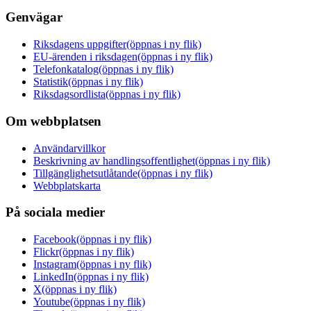
Genvägar
Riksdagens uppgifter
(öppnas i ny flik)
EU-ärenden i riksdagen
(öppnas i ny flik)
Telefonkatalog
(öppnas i ny flik)
Statistik
(öppnas i ny flik)
Riksdagsordlista
(öppnas i ny flik)
Om webbplatsen
Användarvillkor
Beskrivning av handlingsoffentlighet
(öppnas i ny flik)
Tillgänglighetsutlåtande
(öppnas i ny flik)
Webbplatskarta
På sociala medier
Facebook
(öppnas i ny flik)
Flickr
(öppnas i ny flik)
Instagram
(öppnas i ny flik)
LinkedIn
(öppnas i ny flik)
X
(öppnas i ny flik)
Youtube
(öppnas i ny flik)