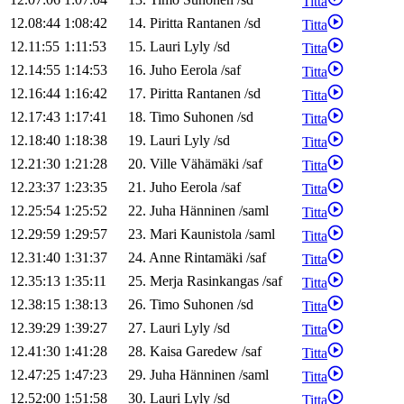
Titta
12.08:44
1:08:42
14
.
Piritta
Rantanen
/
sd
Titta
12.11:55
1:11:53
15
.
Lauri
Lyly
/
sd
Titta
12.14:55
1:14:53
16
.
Juho
Eerola
/
saf
Titta
12.16:44
1:16:42
17
.
Piritta
Rantanen
/
sd
Titta
12.17:43
1:17:41
18
.
Timo
Suhonen
/
sd
Titta
12.18:40
1:18:38
19
.
Lauri
Lyly
/
sd
Titta
12.21:30
1:21:28
20
.
Ville
Vähämäki
/
saf
Titta
12.23:37
1:23:35
21
.
Juho
Eerola
/
saf
Titta
12.25:54
1:25:52
22
.
Juha
Hänninen
/
saml
Titta
12.29:59
1:29:57
23
.
Mari
Kaunistola
/
saml
Titta
12.31:40
1:31:37
24
.
Anne
Rintamäki
/
saf
Titta
12.35:13
1:35:11
25
.
Merja
Rasinkangas
/
saf
Titta
12.38:15
1:38:13
26
.
Timo
Suhonen
/
sd
Titta
12.39:29
1:39:27
27
.
Lauri
Lyly
/
sd
Titta
12.41:30
1:41:28
28
.
Kaisa
Garedew
/
saf
Titta
12.47:25
1:47:23
29
.
Juha
Hänninen
/
saml
Titta
12.52:00
1:51:58
30
.
Lauri
Lyly
/
sd
Titta