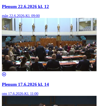
Plenum 22.6.2026 kl. 12
mån 22.6.2026
-
Kl.
09:00
Plenum 17.6.2026 kl. 14
ons 17.6.2026
-
Kl.
11:00