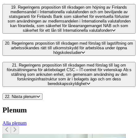
19.
Regeringens proposition till riksdagen om höjning av Finlands
medlemsandel i Internationella valutafonden och om beviljande av
statsgaranti för Finlands Bank som säkerhet för eventuella förluster
som användningen av medlemsandelen i Internationella valutafonden
kan föranleda, som säkerhet för lånearrangemanget NAB och som
säkerhet för ett lån till Internationella valutafonden
20.
Regeringens proposition till riksdagen med förslag till lagstiftning om
arbetssökandes rätt till utkomstskydd för arbetslösa under öppna
högskolestudier
21.
Regeringens proposition till riksdagen med förslag till lag om
förutsättningarna för aktiebolaget CSC – IT-centret för vetenskap Ab:s
ställning som anknuten enhet, om gemensam användning av den
forskningsinfrastruktur som är i bolagets ägo och om dess
beredskapsskyldighet
22.
Nästa plenum
Plenum
Alla plenum