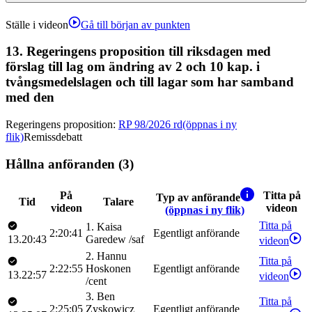
Ställe i videon
Gå till början av punkten
13.
Regeringens proposition till riksdagen med
förslag till lag om ändring av 2 och 10 kap. i
tvångsmedelslagen och till lagar som har samband
med den
Regeringens proposition
:
RP 98/2026 rd
(öppnas i ny
flik)
Remissdebatt
Hållna anföranden (3)
På
Titta på
Typ av anförande
Tid
Talare
videon
videon
(öppnas i ny flik)
Titta på
1
.
Kaisa
2:20:41
Egentligt anförande
13.20:43
Garedew
/
saf
videon
2
.
Hannu
Titta på
2:22:55
Hoskonen
Egentligt anförande
13.22:57
videon
/
cent
3
.
Ben
Titta på
2:25:05
Zyskowicz
Egentligt anförande