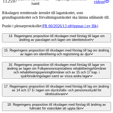
13.25:07
videon
/
saml
Riksdagen remitterade ärendet till lagutskottet, som
grundlagsutskottet och förvaltningsutskottet ska lämna utlåtande till.
Punkt i plenarprotokollet
:
PR 60/2026/13 rd
(öppnas i ny flik)
14.
Regeringens proposition till riksdagen med förslag till lagar om
ändring av passlagen och lagen om identitetskort
15.
Regeringens proposition till riksdagen med förslag till lag om ändring
av lagen om identifiering och registrering av djur
16.
Regeringens proposition till riksdagen med förslag till lagar om
ändring av lagen om Folkpensionsanstaltens rehabiliteringsförmåner
och rehabiliteringspenningförmåner och av 15 och 17 kap. i
sjukförsäkringslagen samt av vissa andra lagar
17.
Regeringens proposition till riksdagen med förslag till lag om ändring
av 14 och 17 § i lagen om olycksfalls- och pensionsskydd för
idrottsutövare
18.
Regeringens proposition till riksdagen med förslag till ändring av
fullmakt för statsrådet att uppta lån