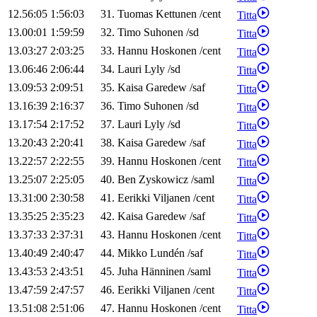
12.56:05
1:56:03
31
.
Tuomas
Kettunen
/
cent
Titta
13.00:01
1:59:59
32
.
Timo
Suhonen
/
sd
Titta
13.03:27
2:03:25
33
.
Hannu
Hoskonen
/
cent
Titta
13.06:46
2:06:44
34
.
Lauri
Lyly
/
sd
Titta
13.09:53
2:09:51
35
.
Kaisa
Garedew
/
saf
Titta
13.16:39
2:16:37
36
.
Timo
Suhonen
/
sd
Titta
13.17:54
2:17:52
37
.
Lauri
Lyly
/
sd
Titta
13.20:43
2:20:41
38
.
Kaisa
Garedew
/
saf
Titta
13.22:57
2:22:55
39
.
Hannu
Hoskonen
/
cent
Titta
13.25:07
2:25:05
40
.
Ben
Zyskowicz
/
saml
Titta
13.31:00
2:30:58
41
.
Eerikki
Viljanen
/
cent
Titta
13.35:25
2:35:23
42
.
Kaisa
Garedew
/
saf
Titta
13.37:33
2:37:31
43
.
Hannu
Hoskonen
/
cent
Titta
13.40:49
2:40:47
44
.
Mikko
Lundén
/
saf
Titta
13.43:53
2:43:51
45
.
Juha
Hänninen
/
saml
Titta
13.47:59
2:47:57
46
.
Eerikki
Viljanen
/
cent
Titta
13.51:08
2:51:06
47
.
Hannu
Hoskonen
/
cent
Titta