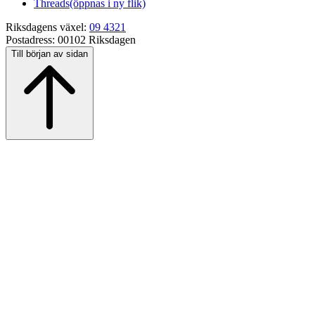
Threads
(öppnas i ny flik)
Riksdagens växel:
09 4321
Postadress:
00102 Riksdagen
Till början av sidan