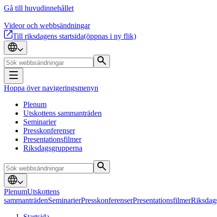
Gå till huvudinnehållet
Videor och webbsändningar
Till riksdagens startsida
(öppnas i ny flik)
Hoppa över navigeringsmenyn
Plenum
Utskottens sammanträden
Seminarier
Presskonferenser
Presentationsfilmer
Riksdagsgrupperna
Plenum
Utskottens
sammanträden
Seminarier
Presskonferenser
Presentationsfilmer
Riksdag
Startsida