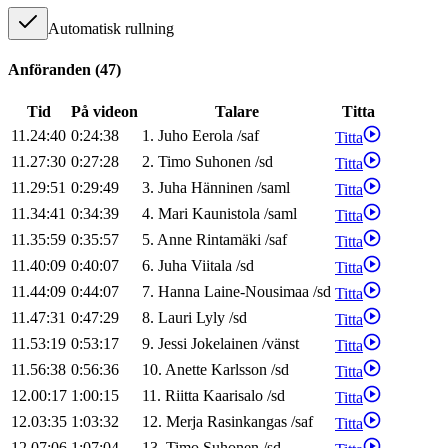
Automatisk rullning
Anföranden
(
47
)
Tid
På videon
Talare
Titta
11.24:40
0:24:38
1
.
Juho
Eerola
/
saf
Titta
11.27:30
0:27:28
2
.
Timo
Suhonen
/
sd
Titta
11.29:51
0:29:49
3
.
Juha
Hänninen
/
saml
Titta
11.34:41
0:34:39
4
.
Mari
Kaunistola
/
saml
Titta
11.35:59
0:35:57
5
.
Anne
Rintamäki
/
saf
Titta
11.40:09
0:40:07
6
.
Juha
Viitala
/
sd
Titta
11.44:09
0:44:07
7
.
Hanna
Laine-Nousimaa
/
sd
Titta
11.47:31
0:47:29
8
.
Lauri
Lyly
/
sd
Titta
11.53:19
0:53:17
9
.
Jessi
Jokelainen
/
vänst
Titta
11.56:38
0:56:36
10
.
Anette
Karlsson
/
sd
Titta
12.00:17
1:00:15
11
.
Riitta
Kaarisalo
/
sd
Titta
12.03:35
1:03:32
12
.
Merja
Rasinkangas
/
saf
Titta
12.07:06
1:07:04
13
.
Timo
Suhonen
/
sd