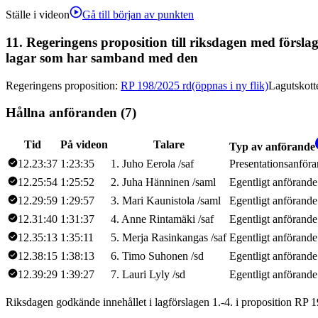
Ställe i videon
Gå till början av punkten
11.
Regeringens proposition till riksdagen med försla
lagar som har samband med den
Regeringens proposition
:
RP 198/2025 rd
(öppnas i ny flik)
Lagutskott
Hållna anföranden (7)
Tid
På videon
Talare
Typ av anförande
12.23:37
1:23:35
1
.
Juho
Eerola
/
saf
Presentationsanför
12.25:54
1:25:52
2
.
Juha
Hänninen
/
saml
Egentligt anförande
12.29:59
1:29:57
3
.
Mari
Kaunistola
/
saml
Egentligt anförande
12.31:40
1:31:37
4
.
Anne
Rintamäki
/
saf
Egentligt anförande
12.35:13
1:35:11
5
.
Merja
Rasinkangas
/
saf
Egentligt anförande
12.38:15
1:38:13
6
.
Timo
Suhonen
/
sd
Egentligt anförande
12.39:29
1:39:27
7
.
Lauri
Lyly
/
sd
Egentligt anförande
Riksdagen godkände innehållet i lagförslagen 1.-4. i proposition RP 1