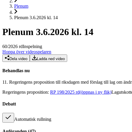
Plenum
Plenum 3.6.2026 kl. 14
Plenum 3.6.2026 kl. 14
60
/
2026
rd
Inspelning
Hoppa över videospelaren
Dela video
Ladda ned video
Behandlas nu
11.
Regeringens proposition till riksdagen med förslag till lag om ä
Regeringens proposition
:
RP 198/2025 rd
(öppnas i ny flik)
Lagutskott
Debatt
Automatisk rullning
Anföranden
(
47
)