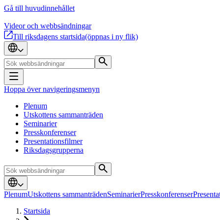
Gå till huvudinnehållet
Videor och webbsändningar
Till riksdagens startsida
(öppnas i ny flik)
Hoppa över navigeringsmenyn
Plenum
Utskottens sammanträden
Seminarier
Presskonferenser
Presentationsfilmer
Riksdagsgrupperna
Plenum
Utskottens sammanträden
Seminarier
Presskonferenser
Presenta
Startsida