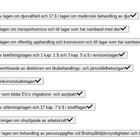
 av lagen om djurvälfärd och 17 § i lagen om medicinsk behandling av djur
av lagen om transportservice och till lagar som har samband med den
av lagen om offentlig upphandling och koncession och till lagar som har samba
av bokföringslagen och 1 kap. 1 § och 3 kap. 5 a § i revisionslagen
genomförande av direktiven om likabehandlings- och jämställdhetsorgan
v inkomstskattelagen
r som bildar EU:s migrations- och asylpakt
av utlänningslagen och 17 kap. 7 b § i strafflagen
iftningen om utnyttjande av arbetskraft
g av lagen om behandling av personuppgifter vid Brottspåföljdsmyndigheten och