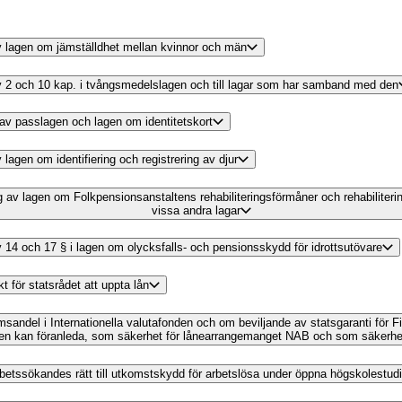
 av lagen om jämställdhet mellan kvinnor och män
 av 2 och 10 kap. i tvångsmedelslagen och till lagar som har samband med den
g av passlagen och lagen om identitetskort
 lagen om identifiering och registrering av djur
ing av lagen om Folkpensionsanstaltens rehabiliteringsförmåner och rehabilite
vissa andra lagar
av 14 och 17 § i lagen om olycksfalls- och pensionsskydd för idrottsutövare
t för statsrådet att uppta lån
msandel i Internationella valutafonden och om beviljande av statsgaranti för
en kan föranleda, som säkerhet för lånearrangemanget NAB och som säkerhet för
 arbetssökandes rätt till utkomstskydd för arbetslösa under öppna högskolestudi