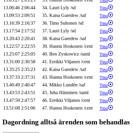
Titta
13.06:46
2:06:44
34
.
Lauri
Lyly
/
sd
Titta
13.09:53
2:09:51
35
.
Kaisa
Garedew
/
saf
Titta
13.16:39
2:16:37
36
.
Timo
Suhonen
/
sd
Titta
13.17:54
2:17:52
37
.
Lauri
Lyly
/
sd
Titta
13.20:43
2:20:41
38
.
Kaisa
Garedew
/
saf
Titta
13.22:57
2:22:55
39
.
Hannu
Hoskonen
/
cent
Titta
13.25:07
2:25:05
40
.
Ben
Zyskowicz
/
saml
Titta
13.31:00
2:30:58
41
.
Eerikki
Viljanen
/
cent
Titta
13.35:25
2:35:23
42
.
Kaisa
Garedew
/
saf
Titta
13.37:33
2:37:31
43
.
Hannu
Hoskonen
/
cent
Titta
13.40:49
2:40:47
44
.
Mikko
Lundén
/
saf
Titta
13.43:53
2:43:51
45
.
Juha
Hänninen
/
saml
Titta
13.47:59
2:47:57
46
.
Eerikki
Viljanen
/
cent
Titta
13.51:08
2:51:06
47
.
Hannu
Hoskonen
/
cent
Titta
Dagordning alltså ärenden som behandlas