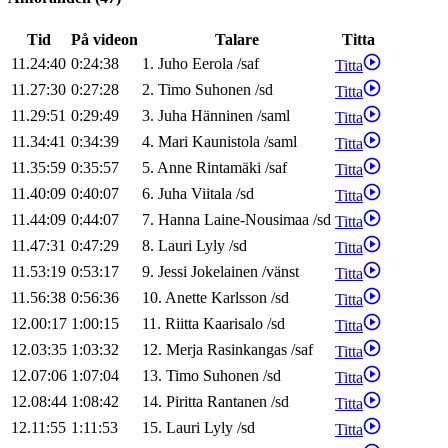
Tid
På videon
Talare
Titta
11.24:40
0:24:38
1
.
Juho
Eerola
/
saf
Titta
11.27:30
0:27:28
2
.
Timo
Suhonen
/
sd
Titta
11.29:51
0:29:49
3
.
Juha
Hänninen
/
saml
Titta
11.34:41
0:34:39
4
.
Mari
Kaunistola
/
saml
Titta
11.35:59
0:35:57
5
.
Anne
Rintamäki
/
saf
Titta
11.40:09
0:40:07
6
.
Juha
Viitala
/
sd
Titta
11.44:09
0:44:07
7
.
Hanna
Laine-Nousimaa
/
sd
Titta
11.47:31
0:47:29
8
.
Lauri
Lyly
/
sd
Titta
11.53:19
0:53:17
9
.
Jessi
Jokelainen
/
vänst
Titta
11.56:38
0:56:36
10
.
Anette
Karlsson
/
sd
Titta
12.00:17
1:00:15
11
.
Riitta
Kaarisalo
/
sd
Titta
12.03:35
1:03:32
12
.
Merja
Rasinkangas
/
saf
Titta
12.07:06
1:07:04
13
.
Timo
Suhonen
/
sd
Titta
12.08:44
1:08:42
14
.
Piritta
Rantanen
/
sd
Titta
12.11:55
1:11:53
15
.
Lauri
Lyly
/
sd
Titta