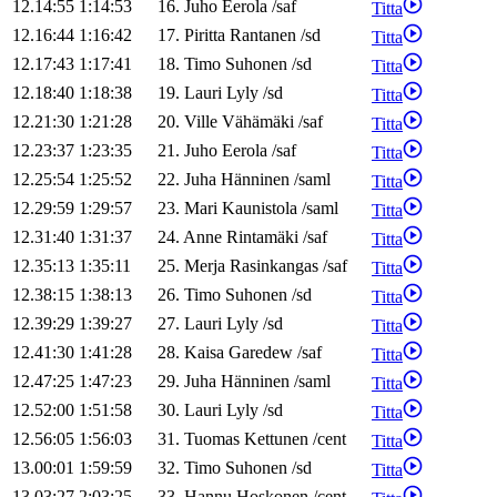
12.14:55
1:14:53
16
.
Juho
Eerola
/
saf
Titta
12.16:44
1:16:42
17
.
Piritta
Rantanen
/
sd
Titta
12.17:43
1:17:41
18
.
Timo
Suhonen
/
sd
Titta
12.18:40
1:18:38
19
.
Lauri
Lyly
/
sd
Titta
12.21:30
1:21:28
20
.
Ville
Vähämäki
/
saf
Titta
12.23:37
1:23:35
21
.
Juho
Eerola
/
saf
Titta
12.25:54
1:25:52
22
.
Juha
Hänninen
/
saml
Titta
12.29:59
1:29:57
23
.
Mari
Kaunistola
/
saml
Titta
12.31:40
1:31:37
24
.
Anne
Rintamäki
/
saf
Titta
12.35:13
1:35:11
25
.
Merja
Rasinkangas
/
saf
Titta
12.38:15
1:38:13
26
.
Timo
Suhonen
/
sd
Titta
12.39:29
1:39:27
27
.
Lauri
Lyly
/
sd
Titta
12.41:30
1:41:28
28
.
Kaisa
Garedew
/
saf
Titta
12.47:25
1:47:23
29
.
Juha
Hänninen
/
saml
Titta
12.52:00
1:51:58
30
.
Lauri
Lyly
/
sd
Titta
12.56:05
1:56:03
31
.
Tuomas
Kettunen
/
cent
Titta
13.00:01
1:59:59
32
.
Timo
Suhonen
/
sd
Titta
13.03:27
2:03:25
33
.
Hannu
Hoskonen
/
cent