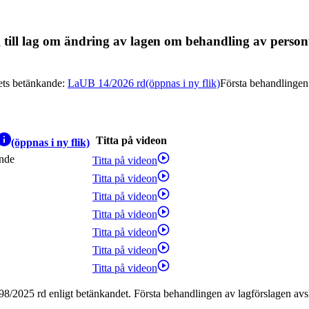
g till lag om ändring av lagen om behandling av person
ets betänkande
:
LaUB 14/2026 rd
(öppnas i ny flik)
Första behandlingen
Titta på videon
(öppnas i ny flik)
ande
Titta på videon
Titta på videon
Titta på videon
Titta på videon
Titta på videon
Titta på videon
Titta på videon
98/2025 rd enligt betänkandet. Första behandlingen av lagförslagen avs