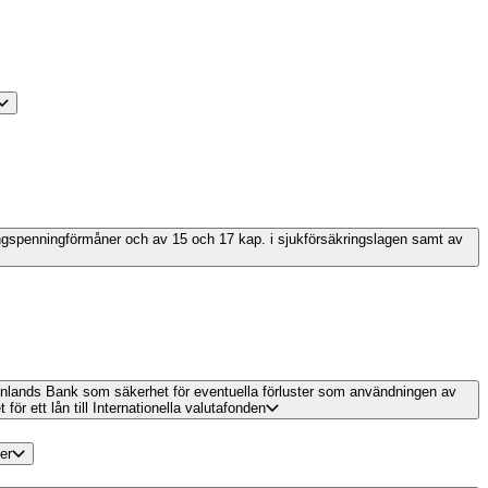
ringspenningförmåner och av 15 och 17 kap. i sjukförsäkringslagen samt av
 Finlands Bank som säkerhet för eventuella förluster som användningen av
 ett lån till Internationella valutafonden
er