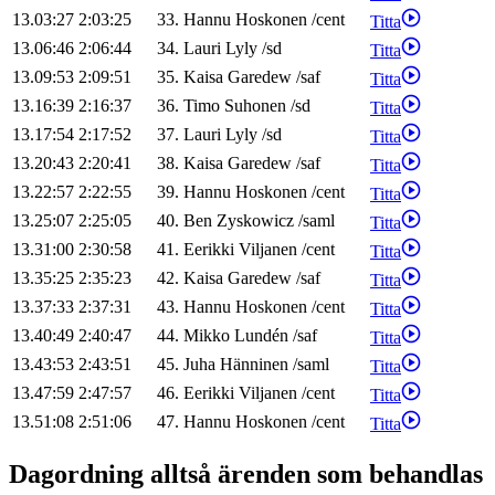
13.03:27
2:03:25
33
.
Hannu
Hoskonen
/
cent
Titta
13.06:46
2:06:44
34
.
Lauri
Lyly
/
sd
Titta
13.09:53
2:09:51
35
.
Kaisa
Garedew
/
saf
Titta
13.16:39
2:16:37
36
.
Timo
Suhonen
/
sd
Titta
13.17:54
2:17:52
37
.
Lauri
Lyly
/
sd
Titta
13.20:43
2:20:41
38
.
Kaisa
Garedew
/
saf
Titta
13.22:57
2:22:55
39
.
Hannu
Hoskonen
/
cent
Titta
13.25:07
2:25:05
40
.
Ben
Zyskowicz
/
saml
Titta
13.31:00
2:30:58
41
.
Eerikki
Viljanen
/
cent
Titta
13.35:25
2:35:23
42
.
Kaisa
Garedew
/
saf
Titta
13.37:33
2:37:31
43
.
Hannu
Hoskonen
/
cent
Titta
13.40:49
2:40:47
44
.
Mikko
Lundén
/
saf
Titta
13.43:53
2:43:51
45
.
Juha
Hänninen
/
saml
Titta
13.47:59
2:47:57
46
.
Eerikki
Viljanen
/
cent
Titta
13.51:08
2:51:06
47
.
Hannu
Hoskonen
/
cent
Titta
Dagordning alltså ärenden som behandlas