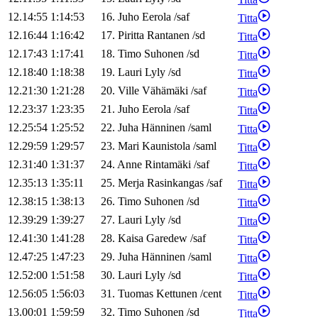
12.14:55
1:14:53
16
.
Juho
Eerola
/
saf
Titta
12.16:44
1:16:42
17
.
Piritta
Rantanen
/
sd
Titta
12.17:43
1:17:41
18
.
Timo
Suhonen
/
sd
Titta
12.18:40
1:18:38
19
.
Lauri
Lyly
/
sd
Titta
12.21:30
1:21:28
20
.
Ville
Vähämäki
/
saf
Titta
12.23:37
1:23:35
21
.
Juho
Eerola
/
saf
Titta
12.25:54
1:25:52
22
.
Juha
Hänninen
/
saml
Titta
12.29:59
1:29:57
23
.
Mari
Kaunistola
/
saml
Titta
12.31:40
1:31:37
24
.
Anne
Rintamäki
/
saf
Titta
12.35:13
1:35:11
25
.
Merja
Rasinkangas
/
saf
Titta
12.38:15
1:38:13
26
.
Timo
Suhonen
/
sd
Titta
12.39:29
1:39:27
27
.
Lauri
Lyly
/
sd
Titta
12.41:30
1:41:28
28
.
Kaisa
Garedew
/
saf
Titta
12.47:25
1:47:23
29
.
Juha
Hänninen
/
saml
Titta
12.52:00
1:51:58
30
.
Lauri
Lyly
/
sd
Titta
12.56:05
1:56:03
31
.
Tuomas
Kettunen
/
cent
Titta
13.00:01
1:59:59
32
.
Timo
Suhonen
/
sd
Titta