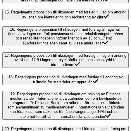
ändring av passlagen och lagen om identitetskort
15.
Regeringens proposition till riksdagen med förslag till lag om ändring
av lagen om identifiering och registrering av djur
16.
Regeringens proposition till riksdagen med förslag till lagar om
ändring av lagen om Folkpensionsanstaltens rehabiliteringsförmåner
och rehabiliteringspenningförmåner och av 15 och 17 kap. i
sjukförsäkringslagen samt av vissa andra lagar
17.
Regeringens proposition till riksdagen med förslag till lag om ändring
av 14 och 17 § i lagen om olycksfalls- och pensionsskydd för
idrottsutövare
18.
Regeringens proposition till riksdagen med förslag till ändring av
fullmakt för statsrådet att uppta lån
19.
Regeringens proposition till riksdagen om höjning av Finlands
medlemsandel i Internationella valutafonden och om beviljande av
statsgaranti för Finlands Bank som säkerhet för eventuella förluster
som användningen av medlemsandelen i Internationella valutafonden
kan föranleda, som säkerhet för lånearrangemanget NAB och som
säkerhet för ett lån till Internationella valutafonden
20.
Regeringens proposition till riksdagen med förslag till lagstiftning om