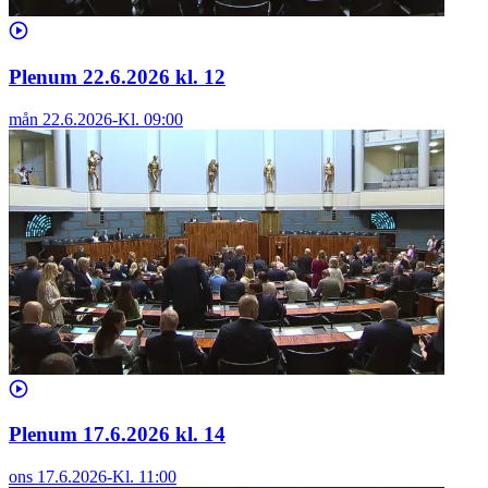
Plenum 22.6.2026 kl. 12
mån 22.6.2026
-
Kl.
09:00
Plenum 17.6.2026 kl. 14
ons 17.6.2026
-
Kl.
11:00