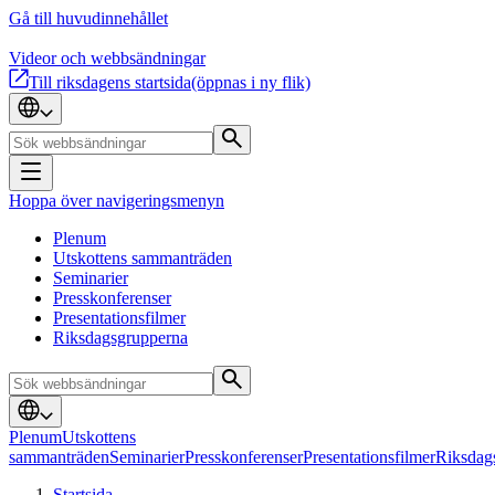
Gå till huvudinnehållet
Videor och webbsändningar
Till riksdagens startsida
(öppnas i ny flik)
Hoppa över navigeringsmenyn
Plenum
Utskottens sammanträden
Seminarier
Presskonferenser
Presentationsfilmer
Riksdagsgrupperna
Plenum
Utskottens
sammanträden
Seminarier
Presskonferenser
Presentationsfilmer
Riksdag
Startsida