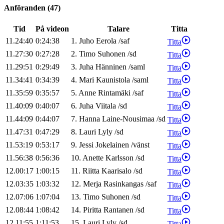
Anföranden
(
47
)
Tid
På videon
Talare
Titta
11.24:40
0:24:38
1
.
Juho
Eerola
/
saf
Titta
11.27:30
0:27:28
2
.
Timo
Suhonen
/
sd
Titta
11.29:51
0:29:49
3
.
Juha
Hänninen
/
saml
Titta
11.34:41
0:34:39
4
.
Mari
Kaunistola
/
saml
Titta
11.35:59
0:35:57
5
.
Anne
Rintamäki
/
saf
Titta
11.40:09
0:40:07
6
.
Juha
Viitala
/
sd
Titta
11.44:09
0:44:07
7
.
Hanna
Laine-Nousimaa
/
sd
Titta
11.47:31
0:47:29
8
.
Lauri
Lyly
/
sd
Titta
11.53:19
0:53:17
9
.
Jessi
Jokelainen
/
vänst
Titta
11.56:38
0:56:36
10
.
Anette
Karlsson
/
sd
Titta
12.00:17
1:00:15
11
.
Riitta
Kaarisalo
/
sd
Titta
12.03:35
1:03:32
12
.
Merja
Rasinkangas
/
saf
Titta
12.07:06
1:07:04
13
.
Timo
Suhonen
/
sd
Titta
12.08:44
1:08:42
14
.
Piritta
Rantanen
/
sd
Titta
12.11:55
1:11:53
15
.
Lauri
Lyly
/
sd
Titta