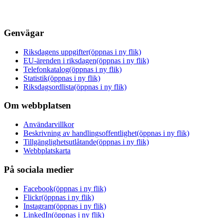
Genvägar
Riksdagens uppgifter
(öppnas i ny flik)
EU-ärenden i riksdagen
(öppnas i ny flik)
Telefonkatalog
(öppnas i ny flik)
Statistik
(öppnas i ny flik)
Riksdagsordlista
(öppnas i ny flik)
Om webbplatsen
Användarvillkor
Beskrivning av handlingsoffentlighet
(öppnas i ny flik)
Tillgänglighetsutlåtande
(öppnas i ny flik)
Webbplatskarta
På sociala medier
Facebook
(öppnas i ny flik)
Flickr
(öppnas i ny flik)
Instagram
(öppnas i ny flik)
LinkedIn
(öppnas i ny flik)