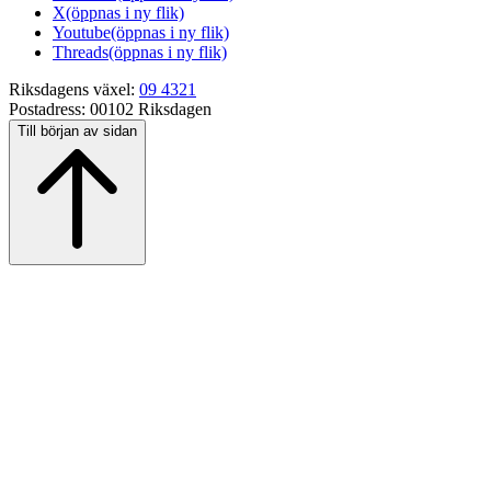
X
(öppnas i ny flik)
Youtube
(öppnas i ny flik)
Threads
(öppnas i ny flik)
Riksdagens växel:
09 4321
Postadress:
00102 Riksdagen
Till början av sidan