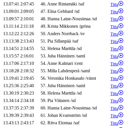
13.07:41
2:07:45
46
.
Anne
Rintamäki
/
saf
Titta
13.09:01
2:09:05
47
.
Elisa
Gebhard
/
sd
Titta
13.09:57
2:10:01
48
.
Hanna
Laine-Nousimaa
/
sd
Titta
13.11:14
2:11:18
49
.
Krista
Mikkonen
/
gröna
Titta
13.12:22
2:12:26
50
.
Anders
Norrback
/
sv
Titta
13.13:38
2:13:43
51
.
Pia
Sillanpää
/
saf
Titta
13.14:51
2:14:55
52
.
Helena
Marttila
/
sd
Titta
13.15:57
2:16:01
53
.
Juha
Hänninen
/
saml
Titta
13.17:06
2:17:10
54
.
Anne
Kalmari
/
cent
Titta
13.18:28
2:18:32
55
.
Milla
Lahdenperä
/
saml
Titta
13.19:41
2:19:45
56
.
Veronika
Honkasalo
/
vänst
Titta
13.25:36
2:25:40
57
.
Juha
Hänninen
/
saml
Titta
13.30:19
2:30:23
58
.
Helena
Marttila
/
sd
Titta
13.34:14
2:34:18
59
.
Pia
Viitanen
/
sd
Titta
13.37:35
2:37:39
60
.
Hanna
Laine-Nousimaa
/
sd
Titta
13.39:39
2:39:43
61
.
Johan
Kvarnström
/
sd
Titta
13.43:13
2:43:17
62
.
Ritva
Elomaa
/
saf
Titta