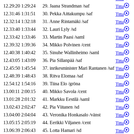
12.29:20
1:29:24
29
.
Jaana
Strandman
/
saf
Titta
12.31:46
1:31:51
30
.
Pekka
Aittakumpu
/
saf
Titta
12.32:14
1:32:18
31
.
Anne
Rintamäki
/
saf
Titta
12.33:40
1:33:44
32
.
Lauri
Lyly
/
sd
Titta
12.33:42
1:33:46
33
.
Martin
Paasi
/
saml
Titta
12.39:32
1:39:36
34
.
Mikko
Polvinen
/
cent
Titta
12.40:38
1:40:42
35
.
Sinuhe
Wallinheimo
/
saml
Titta
12.43:05
1:43:09
36
.
Pia
Sillanpää
/
saf
Titta
12.45:50
1:45:54
37
.
inrikesminister
Mari
Rantanen
/
saf
Titta
12.48:39
1:48:43
38
.
Ritva
Elomaa
/
saf
Titta
12.54:12
1:54:16
39
.
Tiina
Elo
/
gröna
Titta
13.00:11
2:00:15
40
.
Mikko
Savola
/
cent
Titta
13.01:28
2:01:32
41
.
Markku
Eestilä
/
saml
Titta
13.02:43
2:02:47
42
.
Pia
Viitanen
/
sd
Titta
13.04:00
2:04:04
43
.
Veronika
Honkasalo
/
vänst
Titta
13.05:15
2:05:19
44
.
Eerikki
Viljanen
/
cent
Titta
13.06:39
2:06:43
45
.
Lotta
Hamari
/
sd
Titta