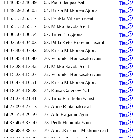
13.46:45
2:46:49
63
.
Pia
Sillanpää
/
saf
Titta
13.49:59
2:50:03
64
.
Krista
Mikkonen
/
gröna
Titta
13.53:13
2:53:17
65
.
Eerikki
Viljanen
/
cent
Titta
13.55:13
2:55:17
66
.
Mikko
Savola
/
cent
Titta
14.00:50
3:00:54
67
.
Tiina
Elo
/
gröna
Titta
14.03:59
3:04:03
68
.
Pihla
Keto-Huovinen
/
saml
Titta
14.07:39
3:07:43
69
.
Krista
Mikkonen
/
gröna
Titta
14.10:45
3:10:49
70
.
Veronika
Honkasalo
/
vänst
Titta
14.13:28
3:13:32
71
.
Mikko
Savola
/
cent
Titta
14.15:23
3:15:27
72
.
Veronika
Honkasalo
/
vänst
Titta
14.16:47
3:16:51
73
.
Krista
Mikkonen
/
gröna
Titta
14.18:24
3:18:28
74
.
Kaisa
Garedew
/
saf
Titta
14.21:27
3:21:31
75
.
Timo
Furuholm
/
vänst
Titta
14.27:09
3:27:13
76
.
Anne
Rintamäki
/
saf
Titta
14.29:55
3:29:59
77
.
Atte
Harjanne
/
gröna
Titta
14.33:46
3:33:50
78
.
Pertti
Hemmilä
/
saml
Titta
14.38:48
3:38:52
79
.
Anna-Kristiina
Mikkonen
/
sd
Titta