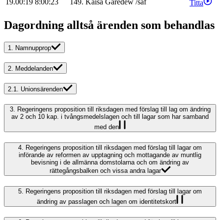
19.00:19
8:00:23
149
.
Kaisa
Garedew
/
saf
Titta
Dagordning alltså ärenden som behandlas
1.
Namnupprop
2.
Meddelanden
2.1.
Unionsärenden
3.
Regeringens proposition till riksdagen med förslag till lag om ändring
av 2 och 10 kap. i tvångsmedelslagen och till lagar som har samband
med den
4.
Regeringens proposition till riksdagen med förslag till lagar om
införande av reformen av upptagning och mottagande av muntlig
bevisning i de allmänna domstolarna och om ändring av
rättegångsbalken och vissa andra lagar
5.
Regeringens proposition till riksdagen med förslag till lagar om
ändring av passlagen och lagen om identitetskort