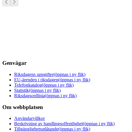
Genvägar
Riksdagens uppgifter
(öppnas i ny flik)
EU-ärenden i riksdagen
(öppnas i ny flik)
Telefonkatalog
(öppnas i ny flik)
Statistik
(öppnas i ny flik)
Riksdagsordlista
(öppnas i ny flik)
Om webbplatsen
Användarvillkor
Beskrivning av handlingsoffentlighet
(öppnas i ny flik)
Tillgänglighetsutlåtande
(öppnas i ny flik)