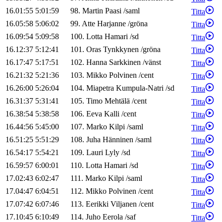
16.01:55
5:01:59
98
.
Martin
Paasi
/
saml
Titta
16.05:58
5:06:02
99
.
Atte
Harjanne
/
gröna
Titta
16.09:54
5:09:58
100
.
Lotta
Hamari
/
sd
Titta
16.12:37
5:12:41
101
.
Oras
Tynkkynen
/
gröna
Titta
16.17:47
5:17:51
102
.
Hanna
Sarkkinen
/
vänst
Titta
16.21:32
5:21:36
103
.
Mikko
Polvinen
/
cent
Titta
16.26:00
5:26:04
104
.
Miapetra
Kumpula-Natri
/
sd
Titta
16.31:37
5:31:41
105
.
Timo
Mehtälä
/
cent
Titta
16.38:54
5:38:58
106
.
Eeva
Kalli
/
cent
Titta
16.44:56
5:45:00
107
.
Marko
Kilpi
/
saml
Titta
16.51:25
5:51:29
108
.
Juha
Hänninen
/
saml
Titta
16.54:17
5:54:21
109
.
Lauri
Lyly
/
sd
Titta
16.59:57
6:00:01
110
.
Lotta
Hamari
/
sd
Titta
17.02:43
6:02:47
111
.
Marko
Kilpi
/
saml
Titta
17.04:47
6:04:51
112
.
Mikko
Polvinen
/
cent
Titta
17.07:42
6:07:46
113
.
Eerikki
Viljanen
/
cent
Titta
17.10:45
6:10:49
114
.
Juho
Eerola
/
saf
Titta