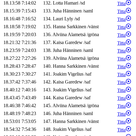
18.13:58
7:14:02
132
.
Lotta
Hamari
/
sd
Titta
18.15:39
7:15:43
133
.
Juha
Hänninen
/
saml
Titta
18.16:48
7:16:52
134
.
Lauri
Lyly
/
sd
Titta
18.18:58
7:19:02
135
.
Hanna
Sarkkinen
/
vänst
Titta
18.19:59
7:20:03
136
.
Alviina
Alametsä
/
gröna
Titta
18.21:32
7:21:36
137
.
Kaisa
Garedew
/
saf
Titta
18.23:59
7:24:03
138
.
Juha
Hänninen
/
saml
Titta
18.27:22
7:27:26
139
.
Alviina
Alametsä
/
gröna
Titta
18.28:43
7:28:47
140
.
Hanna
Sarkkinen
/
vänst
Titta
18.30:23
7:30:27
141
.
Joakim
Vigelius
/
saf
Titta
18.37:42
7:37:46
142
.
Kaisa
Garedew
/
saf
Titta
18.40:12
7:40:16
143
.
Joakim
Vigelius
/
saf
Titta
18.43:45
7:43:49
144
.
Kaisa
Garedew
/
saf
Titta
18.46:38
7:46:42
145
.
Alviina
Alametsä
/
gröna
Titta
18.48:19
7:48:23
146
.
Juha
Hänninen
/
saml
Titta
18.53:01
7:53:05
147
.
Hanna
Sarkkinen
/
vänst
Titta
18.54:32
7:54:36
148
.
Joakim
Vigelius
/
saf
Titta