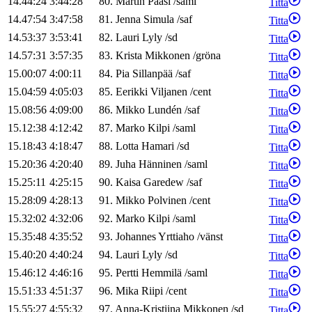
14.44:24
3:44:28
80
.
Martin
Paasi
/
saml
Titta
14.47:54
3:47:58
81
.
Jenna
Simula
/
saf
Titta
14.53:37
3:53:41
82
.
Lauri
Lyly
/
sd
Titta
14.57:31
3:57:35
83
.
Krista
Mikkonen
/
gröna
Titta
15.00:07
4:00:11
84
.
Pia
Sillanpää
/
saf
Titta
15.04:59
4:05:03
85
.
Eerikki
Viljanen
/
cent
Titta
15.08:56
4:09:00
86
.
Mikko
Lundén
/
saf
Titta
15.12:38
4:12:42
87
.
Marko
Kilpi
/
saml
Titta
15.18:43
4:18:47
88
.
Lotta
Hamari
/
sd
Titta
15.20:36
4:20:40
89
.
Juha
Hänninen
/
saml
Titta
15.25:11
4:25:15
90
.
Kaisa
Garedew
/
saf
Titta
15.28:09
4:28:13
91
.
Mikko
Polvinen
/
cent
Titta
15.32:02
4:32:06
92
.
Marko
Kilpi
/
saml
Titta
15.35:48
4:35:52
93
.
Johannes
Yrttiaho
/
vänst
Titta
15.40:20
4:40:24
94
.
Lauri
Lyly
/
sd
Titta
15.46:12
4:46:16
95
.
Pertti
Hemmilä
/
saml
Titta
15.51:33
4:51:37
96
.
Mika
Riipi
/
cent
Titta
15.55:27
4:55:32
97
.
Anna-Kristiina
Mikkonen
/
sd
Titta