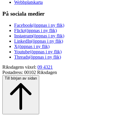
Webbplatskarta
På sociala medier
Facebook
(öppnas i ny flik)
Flickr
(öppnas i ny flik)
Instagram
(öppnas i ny flik)
LinkedIn
(öppnas i ny flik)
X
(öppnas i ny flik)
Youtube
(öppnas i ny flik)
Threads
(öppnas i ny flik)
Riksdagens växel:
09 4321
Postadress:
00102 Riksdagen
Till början av sidan