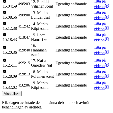
Titta på
12
.
Eerikki
4:05:03
Egentligt anförande
15.04:59
Viljanen
/
cent
videon
Titta på
13
.
Mikko
4:09:00
Egentligt anförande
15.08:56
Lundén
/
saf
videon
Titta på
14
.
Marko
4:12:42
Egentligt anförande
15.12:38
Kilpi
/
saml
videon
Titta på
15
.
Lotta
4:18:47
Egentligt anförande
15.18:43
Hamari
/
sd
videon
16
.
Juha
Titta på
4:20:40
Hänninen
Egentligt anförande
15.20:36
videon
/
saml
Titta på
17
.
Kaisa
4:25:15
Egentligt anförande
15.25:11
Garedew
/
saf
videon
Titta på
18
.
Mikko
4:28:13
Egentligt anförande
15.28:09
Polvinen
/
cent
videon
Titta på
19
.
Marko
4:32:06
Egentligt anförande
15.32:02
Kilpi
/
saml
videon
Visa alla
Riksdagen avslutade den allmänna debatten och avbröt
behandlingen av ärendet.