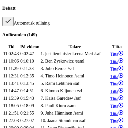
Debatt
Automatisk rullning
Anföranden
(
149
)
Tid
På videon
Talare
Titta
11.02:43
0:02:47
1
.
justitieminister
Leena
Meri
/
saf
Titta
11.10:06
0:10:10
2
.
Ben
Zyskowicz
/
saml
Titta
11.11:29
0:11:33
3
.
Juho
Eerola
/
saf
Titta
11.12:31
0:12:35
4
.
Timo
Heinonen
/
saml
Titta
11.13:41
0:13:45
5
.
Rami
Lehtinen
/
saf
Titta
11.14:47
0:14:51
6
.
Kimmo
Kiljunen
/
sd
Titta
11.15:39
0:15:43
7
.
Kaisa
Garedew
/
saf
Titta
11.18:05
0:18:09
8
.
Pauli
Kiuru
/
saml
Titta
11.21:51
0:21:55
9
.
Juha
Hänninen
/
saml
Titta
11.27:03
0:27:07
10
.
Jaana
Strandman
/
saf
Titta
11.30:00
0:30:04
11
.
Anne
Rintamäki
/
saf