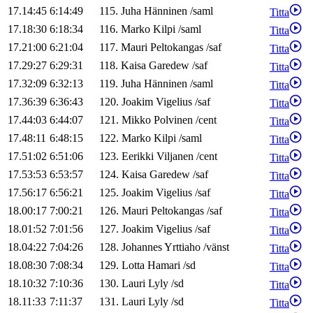
17.14:45
6:14:49
115
.
Juha
Hänninen
/
saml
Titta
17.18:30
6:18:34
116
.
Marko
Kilpi
/
saml
Titta
17.21:00
6:21:04
117
.
Mauri
Peltokangas
/
saf
Titta
17.29:27
6:29:31
118
.
Kaisa
Garedew
/
saf
Titta
17.32:09
6:32:13
119
.
Juha
Hänninen
/
saml
Titta
17.36:39
6:36:43
120
.
Joakim
Vigelius
/
saf
Titta
17.44:03
6:44:07
121
.
Mikko
Polvinen
/
cent
Titta
17.48:11
6:48:15
122
.
Marko
Kilpi
/
saml
Titta
17.51:02
6:51:06
123
.
Eerikki
Viljanen
/
cent
Titta
17.53:53
6:53:57
124
.
Kaisa
Garedew
/
saf
Titta
17.56:17
6:56:21
125
.
Joakim
Vigelius
/
saf
Titta
18.00:17
7:00:21
126
.
Mauri
Peltokangas
/
saf
Titta
18.01:52
7:01:56
127
.
Joakim
Vigelius
/
saf
Titta
18.04:22
7:04:26
128
.
Johannes
Yrttiaho
/
vänst
Titta
18.08:30
7:08:34
129
.
Lotta
Hamari
/
sd
Titta
18.10:32
7:10:36
130
.
Lauri
Lyly
/
sd
Titta
18.11:33
7:11:37
131
.
Lauri
Lyly
/
sd
Titta