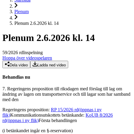
Plenum
Plenum 2.6.2026 kl. 14
Plenum 2.6.2026 kl. 14
59
/
2026
rd
Inspelning
Hoppa över videospelaren
Dela video
Ladda ned video
Behandlas nu
7.
Regeringens proposition till riksdagen med förslag till lag om
ändring av lagen om transportservice och till lagar som har samband
med den
Regeringens proposition
:
RP 15/2026 rd
(öppnas i ny
flik)
Kommunikationsutskottets betänkande
:
KoUB 8/2026
rd
(öppnas i ny flik)
Första behandlingen
(i betänkandet ingår en §-reservation)