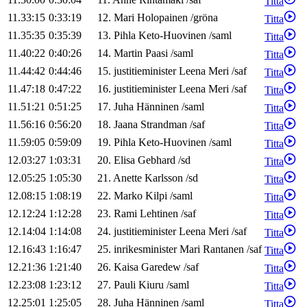
Titta
11.33:15
0:33:19
12
.
Mari
Holopainen
/
gröna
Titta
11.35:35
0:35:39
13
.
Pihla
Keto-Huovinen
/
saml
Titta
11.40:22
0:40:26
14
.
Martin
Paasi
/
saml
Titta
11.44:42
0:44:46
15
.
justitieminister
Leena
Meri
/
saf
Titta
11.47:18
0:47:22
16
.
justitieminister
Leena
Meri
/
saf
Titta
11.51:21
0:51:25
17
.
Juha
Hänninen
/
saml
Titta
11.56:16
0:56:20
18
.
Jaana
Strandman
/
saf
Titta
11.59:05
0:59:09
19
.
Pihla
Keto-Huovinen
/
saml
Titta
12.03:27
1:03:31
20
.
Elisa
Gebhard
/
sd
Titta
12.05:25
1:05:30
21
.
Anette
Karlsson
/
sd
Titta
12.08:15
1:08:19
22
.
Marko
Kilpi
/
saml
Titta
12.12:24
1:12:28
23
.
Rami
Lehtinen
/
saf
Titta
12.14:04
1:14:08
24
.
justitieminister
Leena
Meri
/
saf
Titta
12.16:43
1:16:47
25
.
inrikesminister
Mari
Rantanen
/
saf
Titta
12.21:36
1:21:40
26
.
Kaisa
Garedew
/
saf
Titta
12.23:08
1:23:12
27
.
Pauli
Kiuru
/
saml
Titta
12.25:01
1:25:05
28
.
Juha
Hänninen
/
saml
Titta