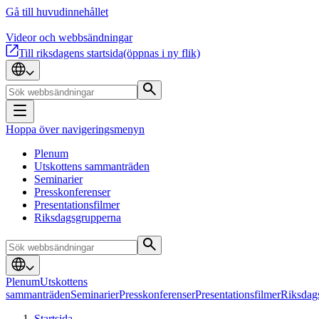
Gå till huvudinnehållet
Videor och webbsändningar
Till riksdagens startsida
(öppnas i ny flik)
Hoppa över navigeringsmenyn
Plenum
Utskottens sammanträden
Seminarier
Presskonferenser
Presentationsfilmer
Riksdagsgrupperna
Plenum
Utskottens
sammanträden
Seminarier
Presskonferenser
Presentationsfilmer
Riksdag
Startsida