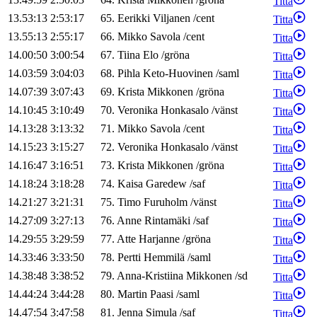
Titta
13.53:13
2:53:17
65
.
Eerikki
Viljanen
/
cent
Titta
13.55:13
2:55:17
66
.
Mikko
Savola
/
cent
Titta
14.00:50
3:00:54
67
.
Tiina
Elo
/
gröna
Titta
14.03:59
3:04:03
68
.
Pihla
Keto-Huovinen
/
saml
Titta
14.07:39
3:07:43
69
.
Krista
Mikkonen
/
gröna
Titta
14.10:45
3:10:49
70
.
Veronika
Honkasalo
/
vänst
Titta
14.13:28
3:13:32
71
.
Mikko
Savola
/
cent
Titta
14.15:23
3:15:27
72
.
Veronika
Honkasalo
/
vänst
Titta
14.16:47
3:16:51
73
.
Krista
Mikkonen
/
gröna
Titta
14.18:24
3:18:28
74
.
Kaisa
Garedew
/
saf
Titta
14.21:27
3:21:31
75
.
Timo
Furuholm
/
vänst
Titta
14.27:09
3:27:13
76
.
Anne
Rintamäki
/
saf
Titta
14.29:55
3:29:59
77
.
Atte
Harjanne
/
gröna
Titta
14.33:46
3:33:50
78
.
Pertti
Hemmilä
/
saml
Titta
14.38:48
3:38:52
79
.
Anna-Kristiina
Mikkonen
/
sd
Titta
14.44:24
3:44:28
80
.
Martin
Paasi
/
saml
Titta
14.47:54
3:47:58
81
.
Jenna
Simula
/
saf
Titta