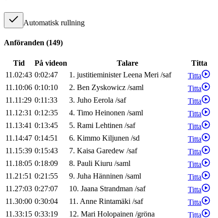
Automatisk rullning
Anföranden
(
149
)
Tid
På videon
Talare
Titta
11.02:43
0:02:47
1
.
justitieminister
Leena
Meri
/
saf
Titta
11.10:06
0:10:10
2
.
Ben
Zyskowicz
/
saml
Titta
11.11:29
0:11:33
3
.
Juho
Eerola
/
saf
Titta
11.12:31
0:12:35
4
.
Timo
Heinonen
/
saml
Titta
11.13:41
0:13:45
5
.
Rami
Lehtinen
/
saf
Titta
11.14:47
0:14:51
6
.
Kimmo
Kiljunen
/
sd
Titta
11.15:39
0:15:43
7
.
Kaisa
Garedew
/
saf
Titta
11.18:05
0:18:09
8
.
Pauli
Kiuru
/
saml
Titta
11.21:51
0:21:55
9
.
Juha
Hänninen
/
saml
Titta
11.27:03
0:27:07
10
.
Jaana
Strandman
/
saf
Titta
11.30:00
0:30:04
11
.
Anne
Rintamäki
/
saf
Titta
11.33:15
0:33:19
12
.
Mari
Holopainen
/
gröna
Titta