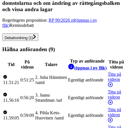
domstolarna och om ändring av rättegångsbalken
och vissa andra lagar
Regeringens proposition
:
RP 99/2026 rd
(öppnas i ny
flik)
Remissdebatt
Debattordning
(
1
)
Hållna anföranden (9)
Typ av anförande
På
Titta på
Tid
Talare
videon
videon
(öppnas i ny flik)
Titta på
2
.
Juha
Hänninen
videon
0:51:25
Egentligt anförande
11.51:21
/
saml
Titta på
3
.
Jaana
videon
0:56:20
Egentligt anförande
11.56:16
Strandman
/
saf
Titta på
4
.
Pihla
Keto-
videon
0:59:09
Egentligt anförande
11.59:05
Huovinen
/
saml
Titta på