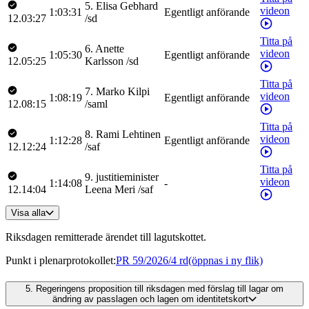
5
.
Elisa
Gebhard
videon
1:03:31
Egentligt anförande
12.03:27
/
sd
Titta på
6
.
Anette
videon
1:05:30
Egentligt anförande
12.05:25
Karlsson
/
sd
Titta på
7
.
Marko
Kilpi
videon
1:08:19
Egentligt anförande
12.08:15
/
saml
Titta på
8
.
Rami
Lehtinen
videon
1:12:28
Egentligt anförande
12.12:24
/
saf
Titta på
9
.
justitieminister
videon
1:14:08
-
12.14:04
Leena
Meri
/
saf
Visa alla
Riksdagen remitterade ärendet till lagutskottet.
Punkt i plenarprotokollet
:
PR 59/2026/4 rd
(öppnas i ny flik)
5.
Regeringens proposition till riksdagen med förslag till lagar om
ändring av passlagen och lagen om identitetskort