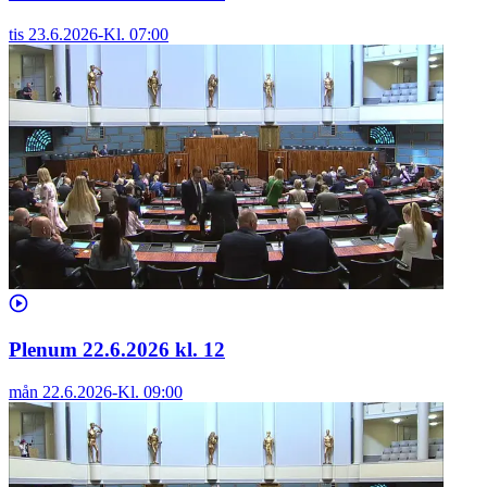
tis 23.6.2026
-
Kl.
07:00
Plenum 22.6.2026 kl. 12
mån 22.6.2026
-
Kl.
09:00