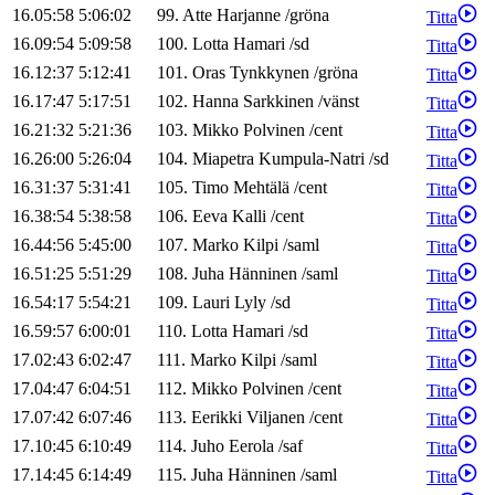
16.05:58
5:06:02
99
.
Atte
Harjanne
/
gröna
Titta
16.09:54
5:09:58
100
.
Lotta
Hamari
/
sd
Titta
16.12:37
5:12:41
101
.
Oras
Tynkkynen
/
gröna
Titta
16.17:47
5:17:51
102
.
Hanna
Sarkkinen
/
vänst
Titta
16.21:32
5:21:36
103
.
Mikko
Polvinen
/
cent
Titta
16.26:00
5:26:04
104
.
Miapetra
Kumpula-Natri
/
sd
Titta
16.31:37
5:31:41
105
.
Timo
Mehtälä
/
cent
Titta
16.38:54
5:38:58
106
.
Eeva
Kalli
/
cent
Titta
16.44:56
5:45:00
107
.
Marko
Kilpi
/
saml
Titta
16.51:25
5:51:29
108
.
Juha
Hänninen
/
saml
Titta
16.54:17
5:54:21
109
.
Lauri
Lyly
/
sd
Titta
16.59:57
6:00:01
110
.
Lotta
Hamari
/
sd
Titta
17.02:43
6:02:47
111
.
Marko
Kilpi
/
saml
Titta
17.04:47
6:04:51
112
.
Mikko
Polvinen
/
cent
Titta
17.07:42
6:07:46
113
.
Eerikki
Viljanen
/
cent
Titta
17.10:45
6:10:49
114
.
Juho
Eerola
/
saf
Titta
17.14:45
6:14:49
115
.
Juha
Hänninen
/
saml
Titta