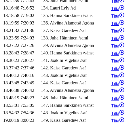
18.15:39
7:15:43
133
.
Juha
Hänninen
/
saml
Titta
18.16:48
7:16:52
134
.
Lauri
Lyly
/
sd
Titta
18.18:58
7:19:02
135
.
Hanna
Sarkkinen
/
vänst
Titta
18.19:59
7:20:03
136
.
Alviina
Alametsä
/
gröna
Titta
18.21:32
7:21:36
137
.
Kaisa
Garedew
/
saf
Titta
18.23:59
7:24:03
138
.
Juha
Hänninen
/
saml
Titta
18.27:22
7:27:26
139
.
Alviina
Alametsä
/
gröna
Titta
18.28:43
7:28:47
140
.
Hanna
Sarkkinen
/
vänst
Titta
18.30:23
7:30:27
141
.
Joakim
Vigelius
/
saf
Titta
18.37:42
7:37:46
142
.
Kaisa
Garedew
/
saf
Titta
18.40:12
7:40:16
143
.
Joakim
Vigelius
/
saf
Titta
18.43:45
7:43:49
144
.
Kaisa
Garedew
/
saf
Titta
18.46:38
7:46:42
145
.
Alviina
Alametsä
/
gröna
Titta
18.48:19
7:48:23
146
.
Juha
Hänninen
/
saml
Titta
18.53:01
7:53:05
147
.
Hanna
Sarkkinen
/
vänst
Titta
18.54:32
7:54:36
148
.
Joakim
Vigelius
/
saf
Titta
19.00:19
8:00:23
149
.
Kaisa
Garedew
/
saf
Titta