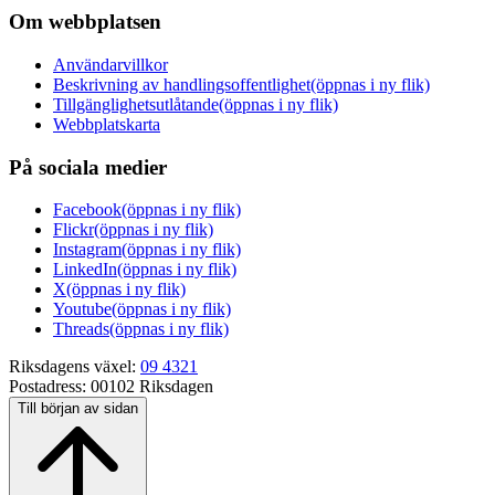
Om webbplatsen
Användarvillkor
Beskrivning av handlingsoffentlighet
(öppnas i ny flik)
Tillgänglighetsutlåtande
(öppnas i ny flik)
Webbplatskarta
På sociala medier
Facebook
(öppnas i ny flik)
Flickr
(öppnas i ny flik)
Instagram
(öppnas i ny flik)
LinkedIn
(öppnas i ny flik)
X
(öppnas i ny flik)
Youtube
(öppnas i ny flik)
Threads
(öppnas i ny flik)
Riksdagens växel:
09 4321
Postadress:
00102 Riksdagen
Till början av sidan