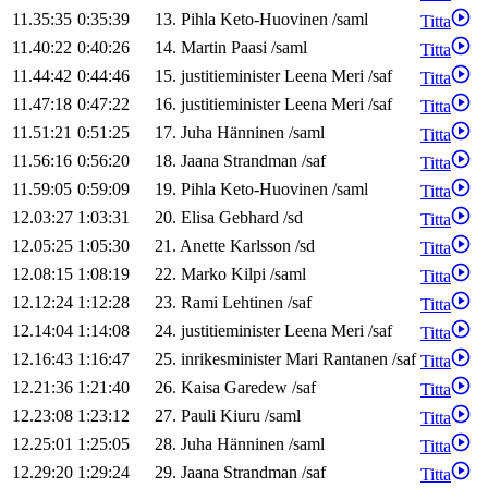
11.35:35
0:35:39
13
.
Pihla
Keto-Huovinen
/
saml
Titta
11.40:22
0:40:26
14
.
Martin
Paasi
/
saml
Titta
11.44:42
0:44:46
15
.
justitieminister
Leena
Meri
/
saf
Titta
11.47:18
0:47:22
16
.
justitieminister
Leena
Meri
/
saf
Titta
11.51:21
0:51:25
17
.
Juha
Hänninen
/
saml
Titta
11.56:16
0:56:20
18
.
Jaana
Strandman
/
saf
Titta
11.59:05
0:59:09
19
.
Pihla
Keto-Huovinen
/
saml
Titta
12.03:27
1:03:31
20
.
Elisa
Gebhard
/
sd
Titta
12.05:25
1:05:30
21
.
Anette
Karlsson
/
sd
Titta
12.08:15
1:08:19
22
.
Marko
Kilpi
/
saml
Titta
12.12:24
1:12:28
23
.
Rami
Lehtinen
/
saf
Titta
12.14:04
1:14:08
24
.
justitieminister
Leena
Meri
/
saf
Titta
12.16:43
1:16:47
25
.
inrikesminister
Mari
Rantanen
/
saf
Titta
12.21:36
1:21:40
26
.
Kaisa
Garedew
/
saf
Titta
12.23:08
1:23:12
27
.
Pauli
Kiuru
/
saml
Titta
12.25:01
1:25:05
28
.
Juha
Hänninen
/
saml
Titta
12.29:20
1:29:24
29
.
Jaana
Strandman
/
saf
Titta