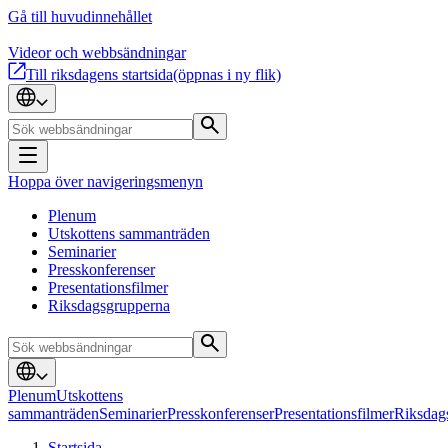
Gå till huvudinnehållet
Videor och webbsändningar
Till riksdagens startsida
(öppnas i ny flik)
Hoppa över navigeringsmenyn
Plenum
Utskottens sammanträden
Seminarier
Presskonferenser
Presentationsfilmer
Riksdagsgrupperna
Plenum
Utskottens
sammanträden
Seminarier
Presskonferenser
Presentationsfilmer
Riksdag
Startsida