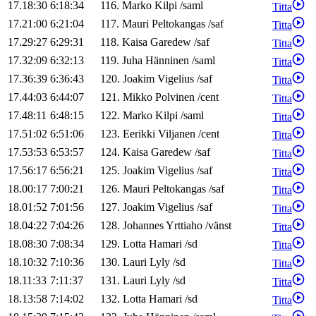
17.18:30
6:18:34
116
.
Marko
Kilpi
/
saml
Titta
17.21:00
6:21:04
117
.
Mauri
Peltokangas
/
saf
Titta
17.29:27
6:29:31
118
.
Kaisa
Garedew
/
saf
Titta
17.32:09
6:32:13
119
.
Juha
Hänninen
/
saml
Titta
17.36:39
6:36:43
120
.
Joakim
Vigelius
/
saf
Titta
17.44:03
6:44:07
121
.
Mikko
Polvinen
/
cent
Titta
17.48:11
6:48:15
122
.
Marko
Kilpi
/
saml
Titta
17.51:02
6:51:06
123
.
Eerikki
Viljanen
/
cent
Titta
17.53:53
6:53:57
124
.
Kaisa
Garedew
/
saf
Titta
17.56:17
6:56:21
125
.
Joakim
Vigelius
/
saf
Titta
18.00:17
7:00:21
126
.
Mauri
Peltokangas
/
saf
Titta
18.01:52
7:01:56
127
.
Joakim
Vigelius
/
saf
Titta
18.04:22
7:04:26
128
.
Johannes
Yrttiaho
/
vänst
Titta
18.08:30
7:08:34
129
.
Lotta
Hamari
/
sd
Titta
18.10:32
7:10:36
130
.
Lauri
Lyly
/
sd
Titta
18.11:33
7:11:37
131
.
Lauri
Lyly
/
sd
Titta
18.13:58
7:14:02
132
.
Lotta
Hamari
/
sd
Titta