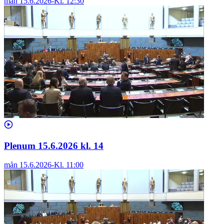
mån 15.6.2026
-
Kl.
12:30
Plenum 15.6.2026 kl. 14
mån 15.6.2026
-
Kl.
11:00