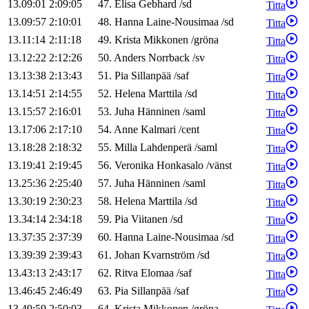
13.09:01
2:09:05
47
.
Elisa
Gebhard
/
sd
Titta
13.09:57
2:10:01
48
.
Hanna
Laine-Nousimaa
/
sd
Titta
13.11:14
2:11:18
49
.
Krista
Mikkonen
/
gröna
Titta
13.12:22
2:12:26
50
.
Anders
Norrback
/
sv
Titta
13.13:38
2:13:43
51
.
Pia
Sillanpää
/
saf
Titta
13.14:51
2:14:55
52
.
Helena
Marttila
/
sd
Titta
13.15:57
2:16:01
53
.
Juha
Hänninen
/
saml
Titta
13.17:06
2:17:10
54
.
Anne
Kalmari
/
cent
Titta
13.18:28
2:18:32
55
.
Milla
Lahdenperä
/
saml
Titta
13.19:41
2:19:45
56
.
Veronika
Honkasalo
/
vänst
Titta
13.25:36
2:25:40
57
.
Juha
Hänninen
/
saml
Titta
13.30:19
2:30:23
58
.
Helena
Marttila
/
sd
Titta
13.34:14
2:34:18
59
.
Pia
Viitanen
/
sd
Titta
13.37:35
2:37:39
60
.
Hanna
Laine-Nousimaa
/
sd
Titta
13.39:39
2:39:43
61
.
Johan
Kvarnström
/
sd
Titta
13.43:13
2:43:17
62
.
Ritva
Elomaa
/
saf
Titta
13.46:45
2:46:49
63
.
Pia
Sillanpää
/
saf
Titta
13.49:59
2:50:03
64
.
Krista
Mikkonen
/
gröna