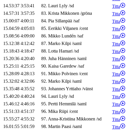
14.53:37
3:53:41
82
.
Lauri
Lyly
/
sd
Titta
14.57:31
3:57:35
83
.
Krista
Mikkonen
/
gröna
Titta
15.00:07
4:00:11
84
.
Pia
Sillanpää
/
saf
Titta
15.04:59
4:05:03
85
.
Eerikki
Viljanen
/
cent
Titta
15.08:56
4:09:00
86
.
Mikko
Lundén
/
saf
Titta
15.12:38
4:12:42
87
.
Marko
Kilpi
/
saml
Titta
15.18:43
4:18:47
88
.
Lotta
Hamari
/
sd
Titta
15.20:36
4:20:40
89
.
Juha
Hänninen
/
saml
Titta
15.25:11
4:25:15
90
.
Kaisa
Garedew
/
saf
Titta
15.28:09
4:28:13
91
.
Mikko
Polvinen
/
cent
Titta
15.32:02
4:32:06
92
.
Marko
Kilpi
/
saml
Titta
15.35:48
4:35:52
93
.
Johannes
Yrttiaho
/
vänst
Titta
15.40:20
4:40:24
94
.
Lauri
Lyly
/
sd
Titta
15.46:12
4:46:16
95
.
Pertti
Hemmilä
/
saml
Titta
15.51:33
4:51:37
96
.
Mika
Riipi
/
cent
Titta
15.55:27
4:55:32
97
.
Anna-Kristiina
Mikkonen
/
sd
Titta
16.01:55
5:01:59
98
.
Martin
Paasi
/
saml
Titta