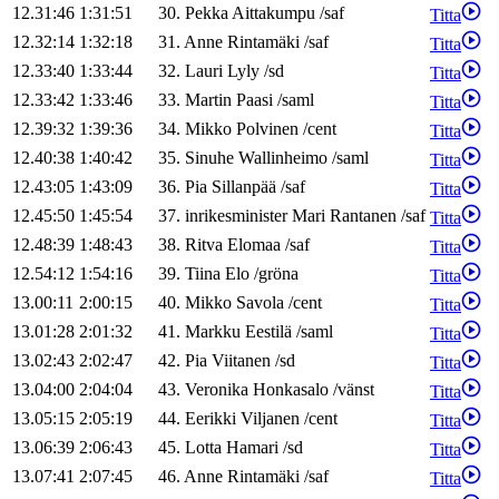
12.31:46
1:31:51
30
.
Pekka
Aittakumpu
/
saf
Titta
12.32:14
1:32:18
31
.
Anne
Rintamäki
/
saf
Titta
12.33:40
1:33:44
32
.
Lauri
Lyly
/
sd
Titta
12.33:42
1:33:46
33
.
Martin
Paasi
/
saml
Titta
12.39:32
1:39:36
34
.
Mikko
Polvinen
/
cent
Titta
12.40:38
1:40:42
35
.
Sinuhe
Wallinheimo
/
saml
Titta
12.43:05
1:43:09
36
.
Pia
Sillanpää
/
saf
Titta
12.45:50
1:45:54
37
.
inrikesminister
Mari
Rantanen
/
saf
Titta
12.48:39
1:48:43
38
.
Ritva
Elomaa
/
saf
Titta
12.54:12
1:54:16
39
.
Tiina
Elo
/
gröna
Titta
13.00:11
2:00:15
40
.
Mikko
Savola
/
cent
Titta
13.01:28
2:01:32
41
.
Markku
Eestilä
/
saml
Titta
13.02:43
2:02:47
42
.
Pia
Viitanen
/
sd
Titta
13.04:00
2:04:04
43
.
Veronika
Honkasalo
/
vänst
Titta
13.05:15
2:05:19
44
.
Eerikki
Viljanen
/
cent
Titta
13.06:39
2:06:43
45
.
Lotta
Hamari
/
sd
Titta
13.07:41
2:07:45
46
.
Anne
Rintamäki
/
saf
Titta