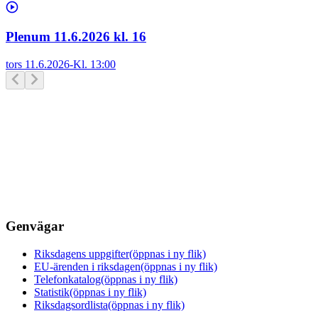
Plenum 11.6.2026 kl. 16
tors 11.6.2026
-
Kl.
13:00
Genvägar
Riksdagens uppgifter
(öppnas i ny flik)
EU-ärenden i riksdagen
(öppnas i ny flik)
Telefonkatalog
(öppnas i ny flik)
Statistik
(öppnas i ny flik)
Riksdagsordlista
(öppnas i ny flik)