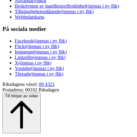
Användarvillkor
Beskrivning av handlingsoffentlighet
(öppnas i ny flik)
Tillgänglighetsutlåtande
(öppnas i ny flik)
Webbplatskarta
På sociala medier
Facebook
(öppnas i ny flik)
Flickr
(öppnas i ny flik)
Instagram
(öppnas i ny flik)
LinkedIn
(öppnas i ny flik)
X
(öppnas i ny flik)
Youtube
(öppnas i ny flik)
Threads
(öppnas i ny flik)
Riksdagens växel:
09 4321
Postadress:
00102 Riksdagen
Till början av sidan