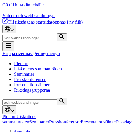
Gå till huvudinnehållet
Videor och webbsändningar
Till riksdagens startsida
(öppnas i ny flik)
Hoppa över navigeringsmenyn
Plenum
Utskottens sammanträden
Seminarier
Presskonferenser
Presentationsfilmer
Riksdagsgrupperna
Plenum
Utskottens
sammanträden
Seminarier
Presskonferenser
Presentationsfilmer
Riksdag
Startsida