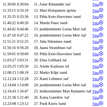
11.30:00
0:30:04
11
.
Anne
Rintamäki
/
saf
Titta
11.33:15
0:33:19
12
.
Mari
Holopainen
/
gröna
Titta
11.35:35
0:35:39
13
.
Pihla
Keto-Huovinen
/
saml
Titta
11.40:22
0:40:26
14
.
Martin
Paasi
/
saml
Titta
11.44:42
0:44:46
15
.
justitieminister
Leena
Meri
/
saf
Titta
11.47:18
0:47:22
16
.
justitieminister
Leena
Meri
/
saf
Titta
11.51:21
0:51:25
17
.
Juha
Hänninen
/
saml
Titta
11.56:16
0:56:20
18
.
Jaana
Strandman
/
saf
Titta
11.59:05
0:59:09
19
.
Pihla
Keto-Huovinen
/
saml
Titta
12.03:27
1:03:31
20
.
Elisa
Gebhard
/
sd
Titta
12.05:25
1:05:30
21
.
Anette
Karlsson
/
sd
Titta
12.08:15
1:08:19
22
.
Marko
Kilpi
/
saml
Titta
12.12:24
1:12:28
23
.
Rami
Lehtinen
/
saf
Titta
12.14:04
1:14:08
24
.
justitieminister
Leena
Meri
/
saf
Titta
12.16:43
1:16:47
25
.
inrikesminister
Mari
Rantanen
/
saf
Titta
12.21:36
1:21:40
26
.
Kaisa
Garedew
/
saf
Titta
12.23:08
1:23:12
27
.
Pauli
Kiuru
/
saml
Titta