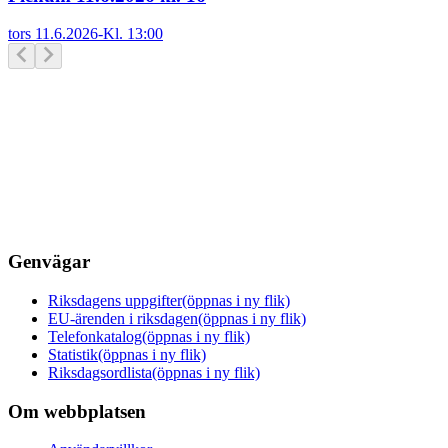
tors 11.6.2026
-
Kl.
13:00
Genvägar
Riksdagens uppgifter
(öppnas i ny flik)
EU-ärenden i riksdagen
(öppnas i ny flik)
Telefonkatalog
(öppnas i ny flik)
Statistik
(öppnas i ny flik)
Riksdagsordlista
(öppnas i ny flik)
Om webbplatsen