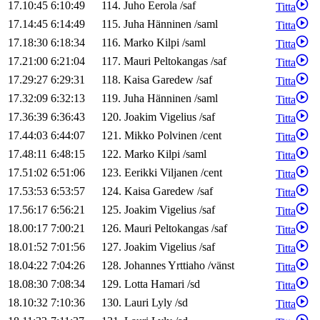
17.10:45
6:10:49
114
.
Juho
Eerola
/
saf
Titta
17.14:45
6:14:49
115
.
Juha
Hänninen
/
saml
Titta
17.18:30
6:18:34
116
.
Marko
Kilpi
/
saml
Titta
17.21:00
6:21:04
117
.
Mauri
Peltokangas
/
saf
Titta
17.29:27
6:29:31
118
.
Kaisa
Garedew
/
saf
Titta
17.32:09
6:32:13
119
.
Juha
Hänninen
/
saml
Titta
17.36:39
6:36:43
120
.
Joakim
Vigelius
/
saf
Titta
17.44:03
6:44:07
121
.
Mikko
Polvinen
/
cent
Titta
17.48:11
6:48:15
122
.
Marko
Kilpi
/
saml
Titta
17.51:02
6:51:06
123
.
Eerikki
Viljanen
/
cent
Titta
17.53:53
6:53:57
124
.
Kaisa
Garedew
/
saf
Titta
17.56:17
6:56:21
125
.
Joakim
Vigelius
/
saf
Titta
18.00:17
7:00:21
126
.
Mauri
Peltokangas
/
saf
Titta
18.01:52
7:01:56
127
.
Joakim
Vigelius
/
saf
Titta
18.04:22
7:04:26
128
.
Johannes
Yrttiaho
/
vänst
Titta
18.08:30
7:08:34
129
.
Lotta
Hamari
/
sd
Titta
18.10:32
7:10:36
130
.
Lauri
Lyly
/
sd
Titta