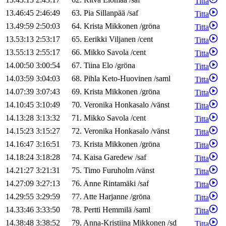
Titta
13.46:45
2:46:49
63
.
Pia
Sillanpää
/
saf
Titta
13.49:59
2:50:03
64
.
Krista
Mikkonen
/
gröna
Titta
13.53:13
2:53:17
65
.
Eerikki
Viljanen
/
cent
Titta
13.55:13
2:55:17
66
.
Mikko
Savola
/
cent
Titta
14.00:50
3:00:54
67
.
Tiina
Elo
/
gröna
Titta
14.03:59
3:04:03
68
.
Pihla
Keto-Huovinen
/
saml
Titta
14.07:39
3:07:43
69
.
Krista
Mikkonen
/
gröna
Titta
14.10:45
3:10:49
70
.
Veronika
Honkasalo
/
vänst
Titta
14.13:28
3:13:32
71
.
Mikko
Savola
/
cent
Titta
14.15:23
3:15:27
72
.
Veronika
Honkasalo
/
vänst
Titta
14.16:47
3:16:51
73
.
Krista
Mikkonen
/
gröna
Titta
14.18:24
3:18:28
74
.
Kaisa
Garedew
/
saf
Titta
14.21:27
3:21:31
75
.
Timo
Furuholm
/
vänst
Titta
14.27:09
3:27:13
76
.
Anne
Rintamäki
/
saf
Titta
14.29:55
3:29:59
77
.
Atte
Harjanne
/
gröna
Titta
14.33:46
3:33:50
78
.
Pertti
Hemmilä
/
saml
Titta
14.38:48
3:38:52
79
.
Anna-Kristiina
Mikkonen
/
sd
Titta