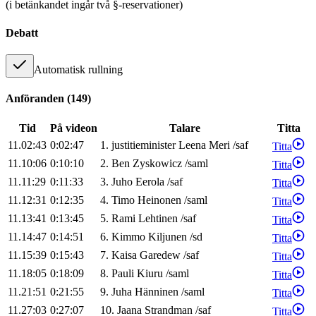
(i betänkandet ingår två §-reservationer)
Debatt
Automatisk rullning
Anföranden
(
149
)
Tid
På videon
Talare
Titta
11.02:43
0:02:47
1
.
justitieminister
Leena
Meri
/
saf
Titta
11.10:06
0:10:10
2
.
Ben
Zyskowicz
/
saml
Titta
11.11:29
0:11:33
3
.
Juho
Eerola
/
saf
Titta
11.12:31
0:12:35
4
.
Timo
Heinonen
/
saml
Titta
11.13:41
0:13:45
5
.
Rami
Lehtinen
/
saf
Titta
11.14:47
0:14:51
6
.
Kimmo
Kiljunen
/
sd
Titta
11.15:39
0:15:43
7
.
Kaisa
Garedew
/
saf
Titta
11.18:05
0:18:09
8
.
Pauli
Kiuru
/
saml
Titta
11.21:51
0:21:55
9
.
Juha
Hänninen
/
saml
Titta
11.27:03
0:27:07
10
.
Jaana
Strandman
/
saf
Titta