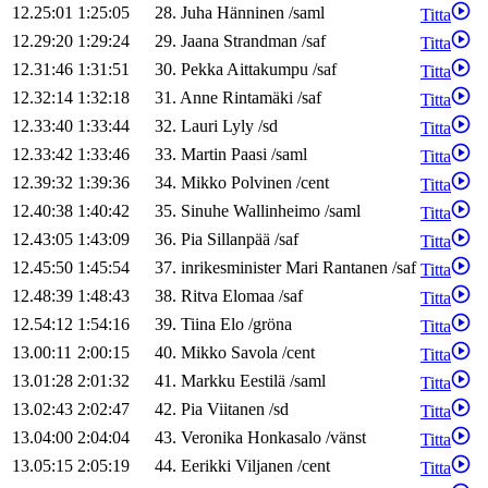
12.25:01
1:25:05
28
.
Juha
Hänninen
/
saml
Titta
12.29:20
1:29:24
29
.
Jaana
Strandman
/
saf
Titta
12.31:46
1:31:51
30
.
Pekka
Aittakumpu
/
saf
Titta
12.32:14
1:32:18
31
.
Anne
Rintamäki
/
saf
Titta
12.33:40
1:33:44
32
.
Lauri
Lyly
/
sd
Titta
12.33:42
1:33:46
33
.
Martin
Paasi
/
saml
Titta
12.39:32
1:39:36
34
.
Mikko
Polvinen
/
cent
Titta
12.40:38
1:40:42
35
.
Sinuhe
Wallinheimo
/
saml
Titta
12.43:05
1:43:09
36
.
Pia
Sillanpää
/
saf
Titta
12.45:50
1:45:54
37
.
inrikesminister
Mari
Rantanen
/
saf
Titta
12.48:39
1:48:43
38
.
Ritva
Elomaa
/
saf
Titta
12.54:12
1:54:16
39
.
Tiina
Elo
/
gröna
Titta
13.00:11
2:00:15
40
.
Mikko
Savola
/
cent
Titta
13.01:28
2:01:32
41
.
Markku
Eestilä
/
saml
Titta
13.02:43
2:02:47
42
.
Pia
Viitanen
/
sd
Titta
13.04:00
2:04:04
43
.
Veronika
Honkasalo
/
vänst
Titta
13.05:15
2:05:19
44
.
Eerikki
Viljanen
/
cent
Titta