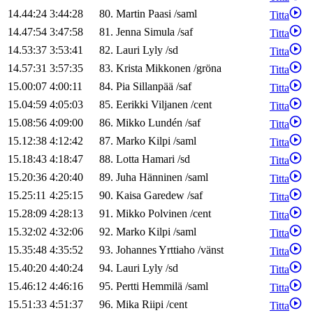
14.44:24
3:44:28
80
.
Martin
Paasi
/
saml
Titta
14.47:54
3:47:58
81
.
Jenna
Simula
/
saf
Titta
14.53:37
3:53:41
82
.
Lauri
Lyly
/
sd
Titta
14.57:31
3:57:35
83
.
Krista
Mikkonen
/
gröna
Titta
15.00:07
4:00:11
84
.
Pia
Sillanpää
/
saf
Titta
15.04:59
4:05:03
85
.
Eerikki
Viljanen
/
cent
Titta
15.08:56
4:09:00
86
.
Mikko
Lundén
/
saf
Titta
15.12:38
4:12:42
87
.
Marko
Kilpi
/
saml
Titta
15.18:43
4:18:47
88
.
Lotta
Hamari
/
sd
Titta
15.20:36
4:20:40
89
.
Juha
Hänninen
/
saml
Titta
15.25:11
4:25:15
90
.
Kaisa
Garedew
/
saf
Titta
15.28:09
4:28:13
91
.
Mikko
Polvinen
/
cent
Titta
15.32:02
4:32:06
92
.
Marko
Kilpi
/
saml
Titta
15.35:48
4:35:52
93
.
Johannes
Yrttiaho
/
vänst
Titta
15.40:20
4:40:24
94
.
Lauri
Lyly
/
sd
Titta
15.46:12
4:46:16
95
.
Pertti
Hemmilä
/
saml
Titta
15.51:33
4:51:37
96
.
Mika
Riipi
/
cent
Titta