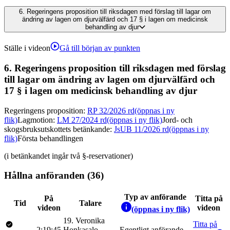
6.
Regeringens proposition till riksdagen med förslag till lagar om
ändring av lagen om djurvälfärd och 17 § i lagen om medicinsk
behandling av djur
Ställe i videon
Gå till början av punkten
6.
Regeringens proposition till riksdagen med förslag
till lagar om ändring av lagen om djurvälfärd och
17 § i lagen om medicinsk behandling av djur
Regeringens proposition
:
RP 32/2026 rd
(öppnas i ny
flik)
Lagmotion
:
LM 27/2024 rd
(öppnas i ny flik)
Jord- och
skogsbruksutskottets betänkande
:
JsUB 11/2026 rd
(öppnas i ny
flik)
Första behandlingen
(i betänkandet ingår två §-reservationer)
Hållna anföranden (36)
Typ av anförande
På
Titta på
Tid
Talare
videon
videon
(öppnas i ny flik)
19
.
Veronika
Titta på
2:19:45
Honkasalo
Egentligt anförande