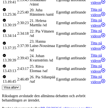
13.19:41
videon
/
vänst
Titta på
20
.
Juha
2:25:40
Egentligt anförande
13.25:36
Hänninen
/
saml
videon
Titta på
21
.
Helena
2:30:23
Egentligt anförande
13.30:19
Marttila
/
sd
videon
Titta på
22
.
Pia
Viitanen
2:34:18
Egentligt anförande
13.34:14
/
sd
videon
23
.
Hanna
Titta på
2:37:39
Laine-Nousimaa
Egentligt anförande
13.37:35
videon
/
sd
Titta på
24
.
Johan
2:39:43
Egentligt anförande
13.39:39
Kvarnström
/
sd
videon
Titta på
25
.
Ritva
2:43:17
Egentligt anförande
13.43:13
Elomaa
/
saf
videon
Titta på
26
.
Pia
Sillanpää
2:46:49
Egentligt anförande
13.46:45
/
saf
videon
Visa alla
Riksdagen avslutade den allmänna debatten och avbröt
behandlingen av ärendet.