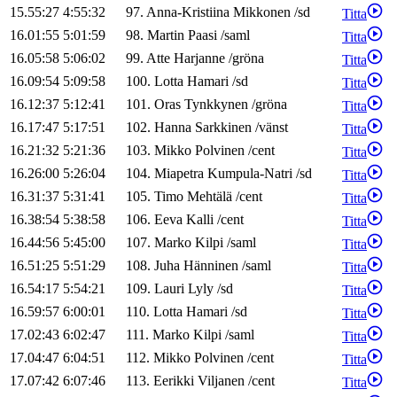
15.55:27
4:55:32
97
.
Anna-Kristiina
Mikkonen
/
sd
Titta
16.01:55
5:01:59
98
.
Martin
Paasi
/
saml
Titta
16.05:58
5:06:02
99
.
Atte
Harjanne
/
gröna
Titta
16.09:54
5:09:58
100
.
Lotta
Hamari
/
sd
Titta
16.12:37
5:12:41
101
.
Oras
Tynkkynen
/
gröna
Titta
16.17:47
5:17:51
102
.
Hanna
Sarkkinen
/
vänst
Titta
16.21:32
5:21:36
103
.
Mikko
Polvinen
/
cent
Titta
16.26:00
5:26:04
104
.
Miapetra
Kumpula-Natri
/
sd
Titta
16.31:37
5:31:41
105
.
Timo
Mehtälä
/
cent
Titta
16.38:54
5:38:58
106
.
Eeva
Kalli
/
cent
Titta
16.44:56
5:45:00
107
.
Marko
Kilpi
/
saml
Titta
16.51:25
5:51:29
108
.
Juha
Hänninen
/
saml
Titta
16.54:17
5:54:21
109
.
Lauri
Lyly
/
sd
Titta
16.59:57
6:00:01
110
.
Lotta
Hamari
/
sd
Titta
17.02:43
6:02:47
111
.
Marko
Kilpi
/
saml
Titta
17.04:47
6:04:51
112
.
Mikko
Polvinen
/
cent
Titta
17.07:42
6:07:46
113
.
Eerikki
Viljanen
/
cent
Titta