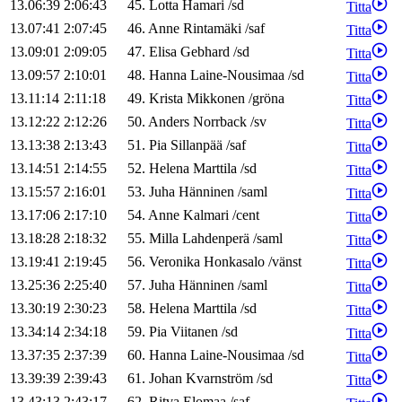
13.06:39
2:06:43
45
.
Lotta
Hamari
/
sd
Titta
13.07:41
2:07:45
46
.
Anne
Rintamäki
/
saf
Titta
13.09:01
2:09:05
47
.
Elisa
Gebhard
/
sd
Titta
13.09:57
2:10:01
48
.
Hanna
Laine-Nousimaa
/
sd
Titta
13.11:14
2:11:18
49
.
Krista
Mikkonen
/
gröna
Titta
13.12:22
2:12:26
50
.
Anders
Norrback
/
sv
Titta
13.13:38
2:13:43
51
.
Pia
Sillanpää
/
saf
Titta
13.14:51
2:14:55
52
.
Helena
Marttila
/
sd
Titta
13.15:57
2:16:01
53
.
Juha
Hänninen
/
saml
Titta
13.17:06
2:17:10
54
.
Anne
Kalmari
/
cent
Titta
13.18:28
2:18:32
55
.
Milla
Lahdenperä
/
saml
Titta
13.19:41
2:19:45
56
.
Veronika
Honkasalo
/
vänst
Titta
13.25:36
2:25:40
57
.
Juha
Hänninen
/
saml
Titta
13.30:19
2:30:23
58
.
Helena
Marttila
/
sd
Titta
13.34:14
2:34:18
59
.
Pia
Viitanen
/
sd
Titta
13.37:35
2:37:39
60
.
Hanna
Laine-Nousimaa
/
sd
Titta
13.39:39
2:39:43
61
.
Johan
Kvarnström
/
sd
Titta
13.43:13
2:43:17
62
.
Ritva
Elomaa
/
saf