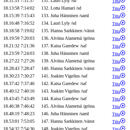
18.11:33
7:11:37
131
.
Lauri
Lyly
/
sd
Titta
18.13:58
7:14:02
132
.
Lotta
Hamari
/
sd
Titta
18.15:39
7:15:43
133
.
Juha
Hänninen
/
saml
Titta
18.16:48
7:16:52
134
.
Lauri
Lyly
/
sd
Titta
18.18:58
7:19:02
135
.
Hanna
Sarkkinen
/
vänst
Titta
18.19:59
7:20:03
136
.
Alviina
Alametsä
/
gröna
Titta
18.21:32
7:21:36
137
.
Kaisa
Garedew
/
saf
Titta
18.23:59
7:24:03
138
.
Juha
Hänninen
/
saml
Titta
18.27:22
7:27:26
139
.
Alviina
Alametsä
/
gröna
Titta
18.28:43
7:28:47
140
.
Hanna
Sarkkinen
/
vänst
Titta
18.30:23
7:30:27
141
.
Joakim
Vigelius
/
saf
Titta
18.37:42
7:37:46
142
.
Kaisa
Garedew
/
saf
Titta
18.40:12
7:40:16
143
.
Joakim
Vigelius
/
saf
Titta
18.43:45
7:43:49
144
.
Kaisa
Garedew
/
saf
Titta
18.46:38
7:46:42
145
.
Alviina
Alametsä
/
gröna
Titta
18.48:19
7:48:23
146
.
Juha
Hänninen
/
saml
Titta
18.53:01
7:53:05
147
.
Hanna
Sarkkinen
/
vänst
Titta
18.54:32
7:54:36
148
.
Joakim
Vigelius
/
saf
Titta