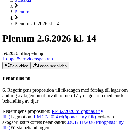
Plenum
Plenum 2.6.2026 kl. 14
Plenum 2.6.2026 kl. 14
59
/
2026
rd
Inspelning
Hoppa över videospelaren
Dela video
Ladda ned video
Behandlas nu
6.
Regeringens proposition till riksdagen med förslag till lagar om
ändring av lagen om djurvälfärd och 17 § i lagen om medicinsk
behandling av djur
Regeringens proposition
:
RP 32/2026 rd
(öppnas i ny
flik)
Lagmotion
:
LM 27/2024 rd
(öppnas i ny flik)
Jord- och
skogsbruksutskottets betänkande
:
JsUB 11/2026 rd
(öppnas i ny
flik)
Första behandlingen