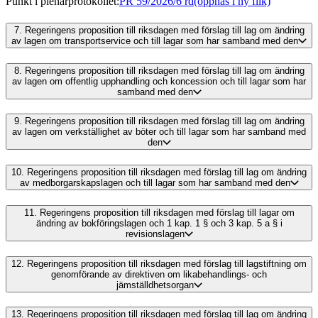
Punkt i plenarprotokollet
:
PR 59/2026/6 rd
(öppnas i ny flik)
7.
Regeringens proposition till riksdagen med förslag till lag om ändring
av lagen om transportservice och till lagar som har samband med den
8.
Regeringens proposition till riksdagen med förslag till lag om ändring
av lagen om offentlig upphandling och koncession och till lagar som har
samband med den
9.
Regeringens proposition till riksdagen med förslag till lag om ändring
av lagen om verkställighet av böter och till lagar som har samband med
den
10.
Regeringens proposition till riksdagen med förslag till lag om ändring
av medborgarskapslagen och till lagar som har samband med den
11.
Regeringens proposition till riksdagen med förslag till lagar om
ändring av bokföringslagen och 1 kap. 1 § och 3 kap. 5 a § i
revisionslagen
12.
Regeringens proposition till riksdagen med förslag till lagstiftning om
genomförande av direktiven om likabehandlings- och
jämställdhetsorgan
13.
Regeringens proposition till riksdagen med förslag till lag om ändring