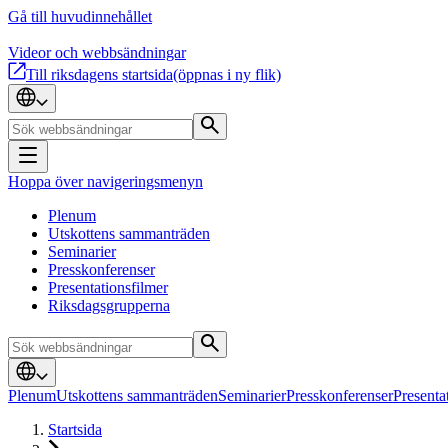
Gå till huvudinnehållet
Videor och webbsändningar
Till riksdagens startsida
(öppnas i ny flik)
Hoppa över navigeringsmenyn
Plenum
Utskottens sammanträden
Seminarier
Presskonferenser
Presentationsfilmer
Riksdagsgrupperna
Plenum
Utskottens sammanträden
Seminarier
Presskonferenser
Presenta
Startsida