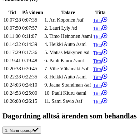
Tid
På videon
Talare
Titta
10.07:28
0:07:35
1
.
Ari
Koponen
/
saf
Titta
10.07:50
0:07:57
2
.
Lauri
Lyly
/
sd
Titta
10.11:00
0:11:07
3
.
Timo
Heinonen
/
saml
Titta
10.14:32
0:14:39
4
.
Heikki
Autto
/
saml
Titta
10.17:29
0:17:36
5
.
Matias
Mäkynen
/
sd
Titta
10.19:41
0:19:48
6
.
Pauli
Kiuru
/
saml
Titta
10.20:38
0:20:45
7
.
Ville
Vähämäki
/
saf
Titta
10.22:28
0:22:35
8
.
Heikki
Autto
/
saml
Titta
10.24:03
0:24:10
9
.
Jaana
Strandman
/
saf
Titta
10.24:53
0:25:00
10
.
Pauli
Kiuru
/
saml
Titta
10.26:08
0:26:15
11
.
Sami
Savio
/
saf
Titta
Dagordning alltså ärenden som behandlas
1.
Namnupprop