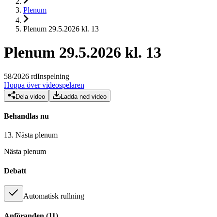
Plenum
Plenum 29.5.2026 kl. 13
Plenum 29.5.2026 kl. 13
58
/
2026
rd
Inspelning
Hoppa över videospelaren
Dela video
Ladda ned video
Behandlas nu
13.
Nästa plenum
Nästa plenum
Debatt
Automatisk rullning
Anföranden
(
11
)