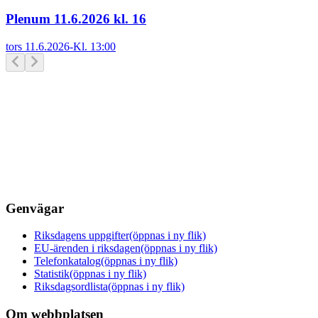
Plenum 11.6.2026 kl. 16
tors 11.6.2026
-
Kl.
13:00
Genvägar
Riksdagens uppgifter
(öppnas i ny flik)
EU-ärenden i riksdagen
(öppnas i ny flik)
Telefonkatalog
(öppnas i ny flik)
Statistik
(öppnas i ny flik)
Riksdagsordlista
(öppnas i ny flik)
Om webbplatsen