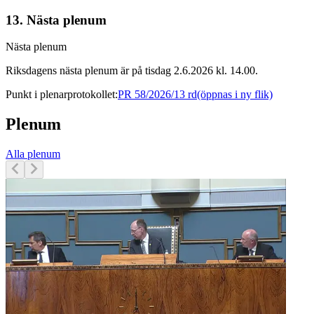
13.
Nästa plenum
Nästa plenum
Riksdagens nästa plenum är på tisdag 2.6.2026 kl. 14.00.
Punkt i plenarprotokollet
:
PR 58/2026/13 rd
(öppnas i ny flik)
Plenum
Alla plenum