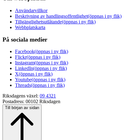
Användarvillkor
Beskrivning av handlingsoffentlighet
(öppnas i ny flik)
Tillgänglighetsutlåtande
(öppnas i ny flik)
Webbplatskarta
På sociala medier
Facebook
(öppnas i ny flik)
Flickr
(öppnas i ny flik)
Instagram
(öppnas i ny flik)
LinkedIn
(öppnas i ny flik)
X
(öppnas i ny flik)
Youtube
(öppnas i ny flik)
Threads
(öppnas i ny flik)
Riksdagens växel:
09 4321
Postadress:
00102 Riksdagen
Till början av sidan