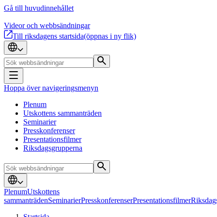
Gå till huvudinnehållet
Videor och webbsändningar
Till riksdagens startsida
(öppnas i ny flik)
Hoppa över navigeringsmenyn
Plenum
Utskottens sammanträden
Seminarier
Presskonferenser
Presentationsfilmer
Riksdagsgrupperna
Plenum
Utskottens
sammanträden
Seminarier
Presskonferenser
Presentationsfilmer
Riksdag
Startsida