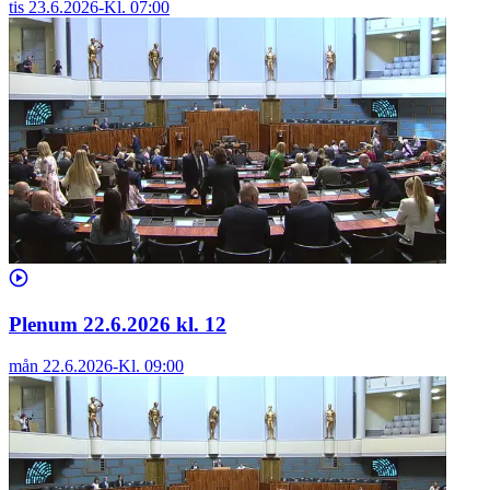
tis 23.6.2026
-
Kl.
07:00
Plenum 22.6.2026 kl. 12
mån 22.6.2026
-
Kl.
09:00