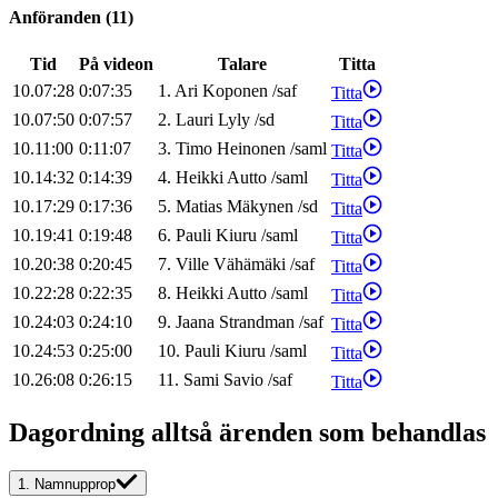
Anföranden
(
11
)
Tid
På videon
Talare
Titta
10.07:28
0:07:35
1
.
Ari
Koponen
/
saf
Titta
10.07:50
0:07:57
2
.
Lauri
Lyly
/
sd
Titta
10.11:00
0:11:07
3
.
Timo
Heinonen
/
saml
Titta
10.14:32
0:14:39
4
.
Heikki
Autto
/
saml
Titta
10.17:29
0:17:36
5
.
Matias
Mäkynen
/
sd
Titta
10.19:41
0:19:48
6
.
Pauli
Kiuru
/
saml
Titta
10.20:38
0:20:45
7
.
Ville
Vähämäki
/
saf
Titta
10.22:28
0:22:35
8
.
Heikki
Autto
/
saml
Titta
10.24:03
0:24:10
9
.
Jaana
Strandman
/
saf
Titta
10.24:53
0:25:00
10
.
Pauli
Kiuru
/
saml
Titta
10.26:08
0:26:15
11
.
Sami
Savio
/
saf
Titta
Dagordning alltså ärenden som behandlas
1.
Namnupprop