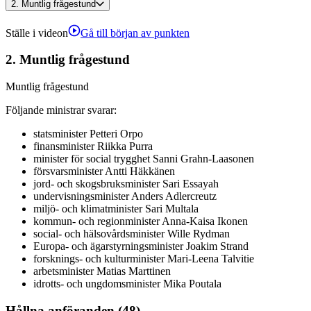
2.
Muntlig frågestund
Ställe i videon
Gå till början av punkten
2.
Muntlig frågestund
Muntlig frågestund
Följande ministrar svarar
:
statsminister
Petteri
Orpo
finansminister
Riikka
Purra
minister för social trygghet
Sanni
Grahn-Laasonen
försvarsminister
Antti
Häkkänen
jord- och skogsbruksminister
Sari
Essayah
undervisningsminister
Anders
Adlercreutz
miljö- och klimatminister
Sari
Multala
kommun- och regionminister
Anna-Kaisa
Ikonen
social- och hälsovårdsminister
Wille
Rydman
Europa- och ägarstyrningsminister
Joakim
Strand
forsknings- och kulturminister
Mari-Leena
Talvitie
arbetsminister
Matias
Marttinen
idrotts- och ungdomsminister
Mika
Poutala
Hållna anföranden (48)