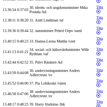
Titta
30
.
idrotts- och ungdomsminister
Mika
13.36:54
0:37:03
Poutala
/
kd
Titta
13.38:11
0:38:20
31
.
Antti
Lindtman
/
sd
Titta
13.39:36
0:39:44
32
.
statsminister
Petteri
Orpo
/
saml
Titta
13.40:15
0:40:23
33
.
Hanna-Leena
Mattila
/
cent
Titta
34
.
social- och hälsovårdsminister
Wille
13.41:13
0:41:21
Rydman
/
saf
Titta
13.42:44
0:42:52
35
.
Päivi
Räsänen
/
kd
Titta
36
.
undervisningsminister
Anders
13.43:59
0:44:08
Adlercreutz
/
sv
Titta
13.45:52
0:46:00
37
.
Pia
Lohikoski
/
vänst
Titta
38
.
undervisningsminister
Anders
13.46:58
0:47:06
Adlercreutz
/
sv
Titta
13.48:17
0:48:25
39
.
Harry
Harkimo
/
liik