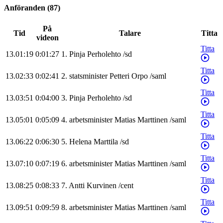
Anföranden
(
87
)
På
Tid
Talare
Titta
videon
Titta
13.01:19
0:01:27
1
.
Pinja
Perholehto
/
sd
Titta
13.02:33
0:02:41
2
.
statsminister
Petteri
Orpo
/
saml
Titta
13.03:51
0:04:00
3
.
Pinja
Perholehto
/
sd
Titta
13.05:01
0:05:09
4
.
arbetsminister
Matias
Marttinen
/
saml
Titta
13.06:22
0:06:30
5
.
Helena
Marttila
/
sd
Titta
13.07:10
0:07:19
6
.
arbetsminister
Matias
Marttinen
/
saml
Titta
13.08:25
0:08:33
7
.
Antti
Kurvinen
/
cent
Titta
13.09:51
0:09:59
8
.
arbetsminister
Matias
Marttinen
/
saml