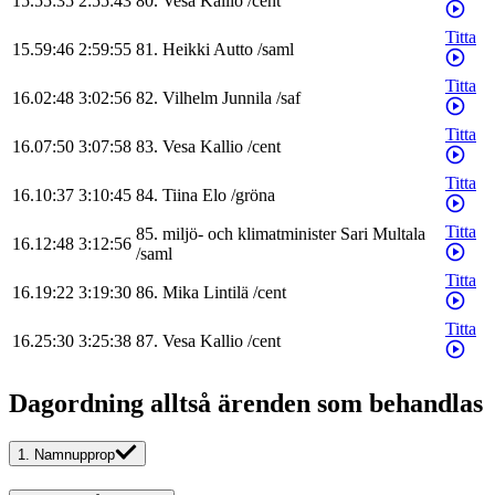
15.55:35
2:55:43
80
.
Vesa
Kallio
/
cent
Titta
15.59:46
2:59:55
81
.
Heikki
Autto
/
saml
Titta
16.02:48
3:02:56
82
.
Vilhelm
Junnila
/
saf
Titta
16.07:50
3:07:58
83
.
Vesa
Kallio
/
cent
Titta
16.10:37
3:10:45
84
.
Tiina
Elo
/
gröna
Titta
85
.
miljö- och klimatminister
Sari
Multala
16.12:48
3:12:56
/
saml
Titta
16.19:22
3:19:30
86
.
Mika
Lintilä
/
cent
Titta
16.25:30
3:25:38
87
.
Vesa
Kallio
/
cent
Dagordning alltså ärenden som behandlas
1.
Namnupprop