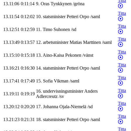
Titta
13.11:06
0:11:14
9
.
Oras
Tynkkynen
/
gröna
Titta
13.11:54
0:12:02
10
.
statsminister
Petteri
Orpo
/
saml
Titta
13.12:51
0:12:59
11
.
Timo
Suhonen
/
sd
Titta
13.13:49
0:13:57
12
.
arbetsminister
Matias
Marttinen
/
saml
Titta
13.15:10
0:15:18
13
.
Aino-Kaisa
Pekonen
/
vänst
Titta
13.16:21
0:16:30
14
.
statsminister
Petteri
Orpo
/
saml
Titta
13.17:41
0:17:49
15
.
Sofia
Vikman
/
saml
Titta
16
.
undervisningsminister
Anders
13.19:11
0:19:19
Adlercreutz
/
sv
Titta
13.20:12
0:20:20
17
.
Johanna
Ojala-Niemelä
/
sd
Titta
13.21:23
0:21:31
18
.
statsminister
Petteri
Orpo
/
saml
Titta