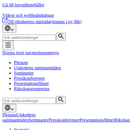
Gå till huvudinnehållet
Videor och webbsändningar
Till riksdagens startsida
(öppnas i ny flik)
Hoppa över navigeringsmenyn
Plenum
Utskottens sammanträden
Seminarier
Presskonferenser
Presentationsfilmer
Riksdagsgrupperna
Plenum
Utskottens
sammanträden
Seminarier
Presskonferenser
Presentationsfilmer
Riksdag
Startsida