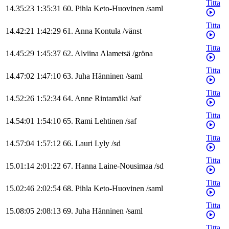
Titta
14.35:23
1:35:31
60
.
Pihla
Keto-Huovinen
/
saml
Titta
14.42:21
1:42:29
61
.
Anna
Kontula
/
vänst
Titta
14.45:29
1:45:37
62
.
Alviina
Alametsä
/
gröna
Titta
14.47:02
1:47:10
63
.
Juha
Hänninen
/
saml
Titta
14.52:26
1:52:34
64
.
Anne
Rintamäki
/
saf
Titta
14.54:01
1:54:10
65
.
Rami
Lehtinen
/
saf
Titta
14.57:04
1:57:12
66
.
Lauri
Lyly
/
sd
Titta
15.01:14
2:01:22
67
.
Hanna
Laine-Nousimaa
/
sd
Titta
15.02:46
2:02:54
68
.
Pihla
Keto-Huovinen
/
saml
Titta
15.08:05
2:08:13
69
.
Juha
Hänninen
/
saml
Titta