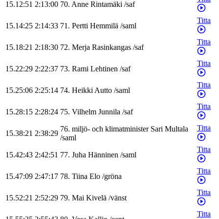
15.12:51
2:13:00
70
.
Anne
Rintamäki
/
saf
Titta
15.14:25
2:14:33
71
.
Pertti
Hemmilä
/
saml
Titta
15.18:21
2:18:30
72
.
Merja
Rasinkangas
/
saf
Titta
15.22:29
2:22:37
73
.
Rami
Lehtinen
/
saf
Titta
15.25:06
2:25:14
74
.
Heikki
Autto
/
saml
Titta
15.28:15
2:28:24
75
.
Vilhelm
Junnila
/
saf
Titta
76
.
miljö- och klimatminister
Sari
Multala
15.38:21
2:38:29
/
saml
Titta
15.42:43
2:42:51
77
.
Juha
Hänninen
/
saml
Titta
15.47:09
2:47:17
78
.
Tiina
Elo
/
gröna
Titta
15.52:21
2:52:29
79
.
Mai
Kivelä
/
vänst
Titta