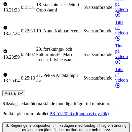
på
18
.
statsminister
Petteri
0:21:31
Svarsanförande
videon
13.21:23
Orpo
/
saml
Titta
på
0:22:33
19
.
Anne
Kalmari
/
cent
Svarsanförande
videon
13.22:24
Titta
20
.
forsknings- och
på
0:24:07
kulturminister
Mari-
Svarsanförande
videon
13.23:59
Leena
Talvitie
/
saml
Titta
på
21
.
Pekka
Aittakumpu
0:25:13
Svarsanförande
videon
13.25:04
/
saf
Visa alla
Riksdagsledamöterna ställde muntliga frågor till ministrarna.
Punkt i plenarprotokollet
:
PR 57/2026 rd
(öppnas i ny flik)
3.
Regeringens proposition till riksdagen med förslag till lag om ändring
av lagen om jämställdhet mellan kvinnor och män