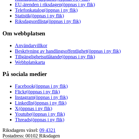
EU-ärenden i riksdagen
(öppnas i ny flik)
Telefonkatalog
(öppnas i ny flik)
Statistik
(öppnas i ny flik)
Riksdagsordlista
(öppnas i ny flik)
Om webbplatsen
Användarvillkor
Beskrivning av handlingsoffentlighet
(öppnas i ny flik)
Tillgänglighetsutlåtande
(öppnas i ny flik)
Webbplatskarta
På sociala medier
Facebook
(öppnas i ny flik)
Flickr
(öppnas i ny flik)
Instagram
(öppnas i ny flik)
LinkedIn
(öppnas i ny flik)
X
(öppnas i ny flik)
Youtube
(öppnas i ny flik)
Threads
(öppnas i ny flik)
Riksdagens växel:
09 4321
Postadress:
00102 Riksdagen