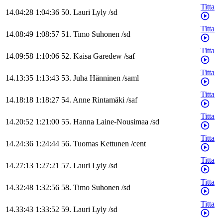
Titta
14.04:28
1:04:36
50
.
Lauri
Lyly
/
sd
Titta
14.08:49
1:08:57
51
.
Timo
Suhonen
/
sd
Titta
14.09:58
1:10:06
52
.
Kaisa
Garedew
/
saf
Titta
14.13:35
1:13:43
53
.
Juha
Hänninen
/
saml
Titta
14.18:18
1:18:27
54
.
Anne
Rintamäki
/
saf
Titta
14.20:52
1:21:00
55
.
Hanna
Laine-Nousimaa
/
sd
Titta
14.24:36
1:24:44
56
.
Tuomas
Kettunen
/
cent
Titta
14.27:13
1:27:21
57
.
Lauri
Lyly
/
sd
Titta
14.32:48
1:32:56
58
.
Timo
Suhonen
/
sd
Titta
14.33:43
1:33:52
59
.
Lauri
Lyly
/
sd