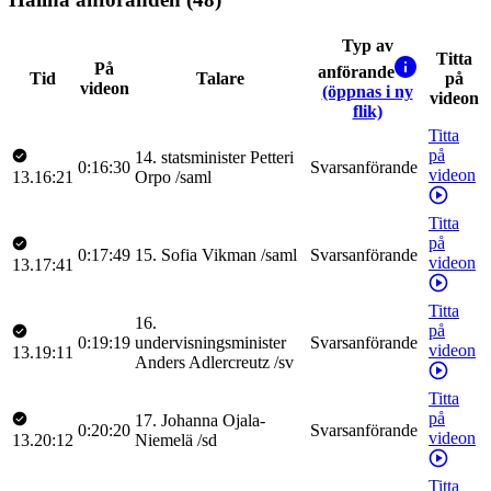
Typ av
Titta
På
anförande
Tid
Talare
på
videon
(öppnas i ny
videon
flik)
Titta
på
14
.
statsminister
Petteri
0:16:30
Svarsanförande
videon
13.16:21
Orpo
/
saml
Titta
på
0:17:49
15
.
Sofia
Vikman
/
saml
Svarsanförande
videon
13.17:41
Titta
16
.
på
0:19:19
undervisningsminister
Svarsanförande
videon
13.19:11
Anders
Adlercreutz
/
sv
Titta
på
17
.
Johanna
Ojala-
0:20:20
Svarsanförande
videon
13.20:12
Niemelä
/
sd
Titta