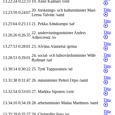
13.22:24
0:22:33
19
.
Anne
Kalmari
/
cent
Titta
20
.
forsknings- och kulturminister
Mari-
13.23:59
0:24:07
Leena
Talvitie
/
saml
Titta
13.25:04
0:25:13
21
.
Pekka
Aittakumpu
/
saf
Titta
22
.
undervisningsminister
Anders
13.26:26
0:26:35
Adlercreutz
/
sv
Titta
13.27:53
0:28:01
23
.
Alviina
Alametsä
/
gröna
Titta
24
.
social- och hälsovårdsminister
Wille
13.28:53
0:29:01
Rydman
/
saf
Titta
13.30:14
0:30:22
25
.
Tytti
Tuppurainen
/
sd
Titta
13.31:38
0:31:47
26
.
statsminister
Petteri
Orpo
/
saml
Titta
13.32:54
0:33:03
27
.
Markku
Siponen
/
cent
Titta
13.34:10
0:34:18
28
.
arbetsminister
Matias
Marttinen
/
saml
Titta
13.35:29
0:35:37
29
.
Christoffer
Ingo
/
sv