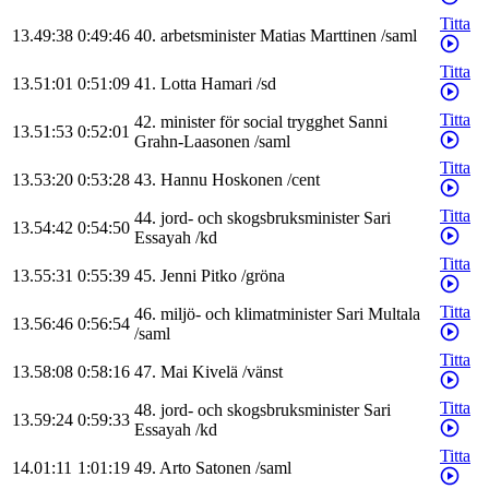
Titta
13.49:38
0:49:46
40
.
arbetsminister
Matias
Marttinen
/
saml
Titta
13.51:01
0:51:09
41
.
Lotta
Hamari
/
sd
Titta
42
.
minister för social trygghet
Sanni
13.51:53
0:52:01
Grahn-Laasonen
/
saml
Titta
13.53:20
0:53:28
43
.
Hannu
Hoskonen
/
cent
Titta
44
.
jord- och skogsbruksminister
Sari
13.54:42
0:54:50
Essayah
/
kd
Titta
13.55:31
0:55:39
45
.
Jenni
Pitko
/
gröna
Titta
46
.
miljö- och klimatminister
Sari
Multala
13.56:46
0:56:54
/
saml
Titta
13.58:08
0:58:16
47
.
Mai
Kivelä
/
vänst
Titta
48
.
jord- och skogsbruksminister
Sari
13.59:24
0:59:33
Essayah
/
kd
Titta
14.01:11
1:01:19
49
.
Arto
Satonen
/
saml