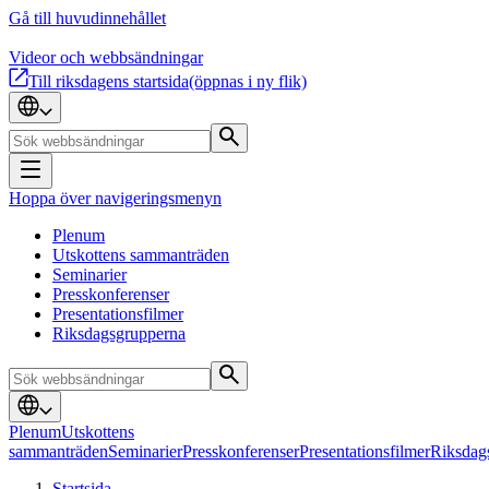
Gå till huvudinnehållet
Videor och webbsändningar
Till riksdagens startsida
(öppnas i ny flik)
Hoppa över navigeringsmenyn
Plenum
Utskottens sammanträden
Seminarier
Presskonferenser
Presentationsfilmer
Riksdagsgrupperna
Plenum
Utskottens
sammanträden
Seminarier
Presskonferenser
Presentationsfilmer
Riksdag
Startsida