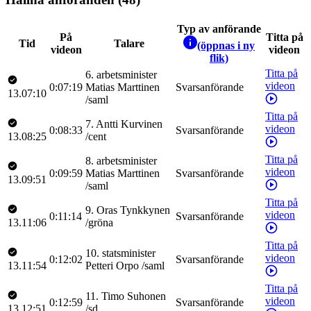
Typ av anförande
På
Titta på
Tid
Talare
(öppnas i ny
videon
videon
flik)
Titta på
6
.
arbetsminister
videon
0:07:19
Matias
Marttinen
Svarsanförande
13.07:10
/
saml
Titta på
7
.
Antti
Kurvinen
videon
0:08:33
Svarsanförande
13.08:25
/
cent
Titta på
8
.
arbetsminister
videon
0:09:59
Matias
Marttinen
Svarsanförande
13.09:51
/
saml
Titta på
9
.
Oras
Tynkkynen
videon
0:11:14
Svarsanförande
13.11:06
/
gröna
Titta på
10
.
statsminister
videon
0:12:02
Svarsanförande
13.11:54
Petteri
Orpo
/
saml
Titta på
11
.
Timo
Suhonen
videon
0:12:59
Svarsanförande
13.12:51
/
sd