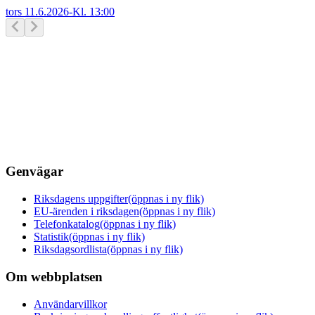
tors 11.6.2026
-
Kl.
13:00
Genvägar
Riksdagens uppgifter
(öppnas i ny flik)
EU-ärenden i riksdagen
(öppnas i ny flik)
Telefonkatalog
(öppnas i ny flik)
Statistik
(öppnas i ny flik)
Riksdagsordlista
(öppnas i ny flik)
Om webbplatsen
Användarvillkor