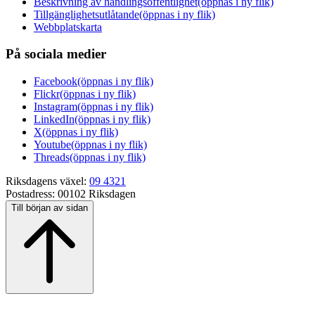
Beskrivning av handlingsoffentlighet
(öppnas i ny flik)
Tillgänglighetsutlåtande
(öppnas i ny flik)
Webbplatskarta
På sociala medier
Facebook
(öppnas i ny flik)
Flickr
(öppnas i ny flik)
Instagram
(öppnas i ny flik)
LinkedIn
(öppnas i ny flik)
X
(öppnas i ny flik)
Youtube
(öppnas i ny flik)
Threads
(öppnas i ny flik)
Riksdagens växel:
09 4321
Postadress:
00102 Riksdagen
Till början av sidan