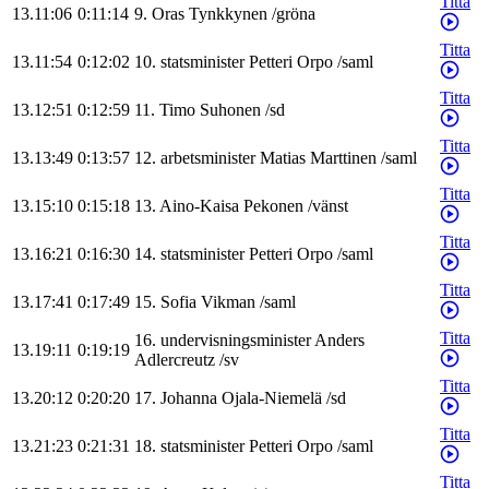
Titta
13.11:06
0:11:14
9
.
Oras
Tynkkynen
/
gröna
Titta
13.11:54
0:12:02
10
.
statsminister
Petteri
Orpo
/
saml
Titta
13.12:51
0:12:59
11
.
Timo
Suhonen
/
sd
Titta
13.13:49
0:13:57
12
.
arbetsminister
Matias
Marttinen
/
saml
Titta
13.15:10
0:15:18
13
.
Aino-Kaisa
Pekonen
/
vänst
Titta
13.16:21
0:16:30
14
.
statsminister
Petteri
Orpo
/
saml
Titta
13.17:41
0:17:49
15
.
Sofia
Vikman
/
saml
Titta
16
.
undervisningsminister
Anders
13.19:11
0:19:19
Adlercreutz
/
sv
Titta
13.20:12
0:20:20
17
.
Johanna
Ojala-Niemelä
/
sd
Titta
13.21:23
0:21:31
18
.
statsminister
Petteri
Orpo
/
saml
Titta