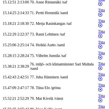
15.12:51
2:13:00
70
.
Anne
Rintamäki
/
saf
Titta
15.14:25
2:14:33
71
.
Pertti
Hemmilä
/
saml
Titta
15.18:21
2:18:30
72
.
Merja
Rasinkangas
/
saf
Titta
15.22:29
2:22:37
73
.
Rami
Lehtinen
/
saf
Titta
15.25:06
2:25:14
74
.
Heikki
Autto
/
saml
Titta
15.28:15
2:28:24
75
.
Vilhelm
Junnila
/
saf
Titta
76
.
miljö- och klimatminister
Sari
Multala
15.38:21
2:38:29
/
saml
Titta
15.42:43
2:42:51
77
.
Juha
Hänninen
/
saml
Titta
15.47:09
2:47:17
78
.
Tiina
Elo
/
gröna
Titta
15.52:21
2:52:29
79
.
Mai
Kivelä
/
vänst
Titta