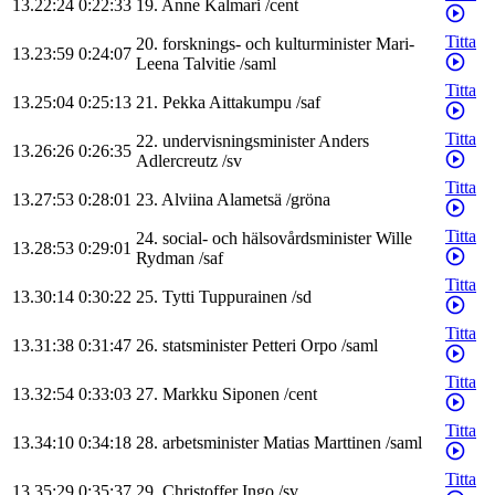
13.22:24
0:22:33
19
.
Anne
Kalmari
/
cent
Titta
20
.
forsknings- och kulturminister
Mari-
13.23:59
0:24:07
Leena
Talvitie
/
saml
Titta
13.25:04
0:25:13
21
.
Pekka
Aittakumpu
/
saf
Titta
22
.
undervisningsminister
Anders
13.26:26
0:26:35
Adlercreutz
/
sv
Titta
13.27:53
0:28:01
23
.
Alviina
Alametsä
/
gröna
Titta
24
.
social- och hälsovårdsminister
Wille
13.28:53
0:29:01
Rydman
/
saf
Titta
13.30:14
0:30:22
25
.
Tytti
Tuppurainen
/
sd
Titta
13.31:38
0:31:47
26
.
statsminister
Petteri
Orpo
/
saml
Titta
13.32:54
0:33:03
27
.
Markku
Siponen
/
cent
Titta
13.34:10
0:34:18
28
.
arbetsminister
Matias
Marttinen
/
saml
Titta
13.35:29
0:35:37
29
.
Christoffer
Ingo
/
sv