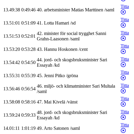
Titta
13.49:38
0:49:46
40
.
arbetsminister
Matias
Marttinen
/
saml
Titta
13.51:01
0:51:09
41
.
Lotta
Hamari
/
sd
Titta
42
.
minister för social trygghet
Sanni
13.51:53
0:52:01
Grahn-Laasonen
/
saml
Titta
13.53:20
0:53:28
43
.
Hannu
Hoskonen
/
cent
Titta
44
.
jord- och skogsbruksminister
Sari
13.54:42
0:54:50
Essayah
/
kd
Titta
13.55:31
0:55:39
45
.
Jenni
Pitko
/
gröna
Titta
46
.
miljö- och klimatminister
Sari
Multala
13.56:46
0:56:54
/
saml
Titta
13.58:08
0:58:16
47
.
Mai
Kivelä
/
vänst
Titta
48
.
jord- och skogsbruksminister
Sari
13.59:24
0:59:33
Essayah
/
kd
Titta
14.01:11
1:01:19
49
.
Arto
Satonen
/
saml