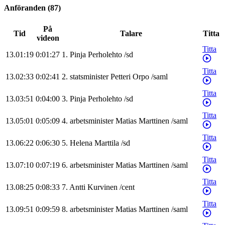
Anföranden
(
87
)
På
Tid
Talare
Titta
videon
Titta
13.01:19
0:01:27
1
.
Pinja
Perholehto
/
sd
Titta
13.02:33
0:02:41
2
.
statsminister
Petteri
Orpo
/
saml
Titta
13.03:51
0:04:00
3
.
Pinja
Perholehto
/
sd
Titta
13.05:01
0:05:09
4
.
arbetsminister
Matias
Marttinen
/
saml
Titta
13.06:22
0:06:30
5
.
Helena
Marttila
/
sd
Titta
13.07:10
0:07:19
6
.
arbetsminister
Matias
Marttinen
/
saml
Titta
13.08:25
0:08:33
7
.
Antti
Kurvinen
/
cent
Titta
13.09:51
0:09:59
8
.
arbetsminister
Matias
Marttinen
/
saml