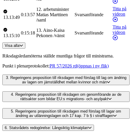
Titta på
12
.
arbetsminister
videon
0:13:57
Matias
Marttinen
Svarsanförande
13.13:49
/
saml
Titta på
13
.
Aino-Kaisa
videon
0:15:18
Svarsanförande
13.15:10
Pekonen
/
vänst
Visa alla
Riksdagsledamöterna ställde muntliga frågor till ministrarna.
Punkt i plenarprotokollet
:
PR 57/2026 rd
(öppnas i ny flik)
3.
Regeringens proposition till riksdagen med förslag till lag om ändring
av lagen om jämställdhet mellan kvinnor och män
4.
Regeringens proposition till riksdagen om genomförande av de
rättsakter som bildar EU:s migrations- och asylpakt
5.
Regeringens proposition till riksdagen med förslag till lagar om
ändring av utlänningslagen och 17 kap. 7 b § i strafflagen
6.
Statsrådets redogörelse: Långsiktig klimatplan