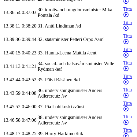
Titta
30
.
idrotts- och ungdomsminister
Mika
13.36:54
0:37:03
Poutala
/
kd
Titta
13.38:11
0:38:20
31
.
Antti
Lindtman
/
sd
Titta
13.39:36
0:39:44
32
.
statsminister
Petteri
Orpo
/
saml
Titta
13.40:15
0:40:23
33
.
Hanna-Leena
Mattila
/
cent
Titta
34
.
social- och hälsovårdsminister
Wille
13.41:13
0:41:21
Rydman
/
saf
Titta
13.42:44
0:42:52
35
.
Päivi
Räsänen
/
kd
Titta
36
.
undervisningsminister
Anders
13.43:59
0:44:08
Adlercreutz
/
sv
Titta
13.45:52
0:46:00
37
.
Pia
Lohikoski
/
vänst
Titta
38
.
undervisningsminister
Anders
13.46:58
0:47:06
Adlercreutz
/
sv
Titta
13.48:17
0:48:25
39
.
Harry
Harkimo
/
liik