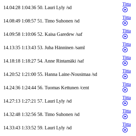
Titta
14.04:28
1:04:36
50
.
Lauri
Lyly
/
sd
Titta
14.08:49
1:08:57
51
.
Timo
Suhonen
/
sd
Titta
14.09:58
1:10:06
52
.
Kaisa
Garedew
/
saf
Titta
14.13:35
1:13:43
53
.
Juha
Hänninen
/
saml
Titta
14.18:18
1:18:27
54
.
Anne
Rintamäki
/
saf
Titta
14.20:52
1:21:00
55
.
Hanna
Laine-Nousimaa
/
sd
Titta
14.24:36
1:24:44
56
.
Tuomas
Kettunen
/
cent
Titta
14.27:13
1:27:21
57
.
Lauri
Lyly
/
sd
Titta
14.32:48
1:32:56
58
.
Timo
Suhonen
/
sd
Titta
14.33:43
1:33:52
59
.
Lauri
Lyly
/
sd