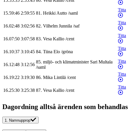
15.55:35
2:55:43
80
.
Vesa
Kallio
/
cent
Titta
15.59:46
2:59:55
81
.
Heikki
Autto
/
saml
Titta
16.02:48
3:02:56
82
.
Vilhelm
Junnila
/
saf
Titta
16.07:50
3:07:58
83
.
Vesa
Kallio
/
cent
Titta
16.10:37
3:10:45
84
.
Tiina
Elo
/
gröna
Titta
85
.
miljö- och klimatminister
Sari
Multala
16.12:48
3:12:56
/
saml
Titta
16.19:22
3:19:30
86
.
Mika
Lintilä
/
cent
Titta
16.25:30
3:25:38
87
.
Vesa
Kallio
/
cent
Dagordning alltså ärenden som behandlas
1.
Namnupprop