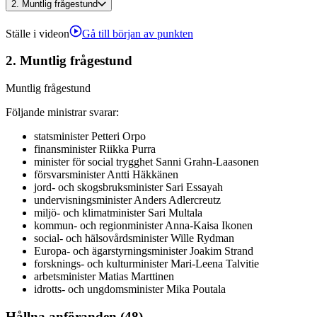
2.
Muntlig frågestund
Ställe i videon
Gå till början av punkten
2.
Muntlig frågestund
Muntlig frågestund
Följande ministrar svarar
:
statsminister
Petteri
Orpo
finansminister
Riikka
Purra
minister för social trygghet
Sanni
Grahn-Laasonen
försvarsminister
Antti
Häkkänen
jord- och skogsbruksminister
Sari
Essayah
undervisningsminister
Anders
Adlercreutz
miljö- och klimatminister
Sari
Multala
kommun- och regionminister
Anna-Kaisa
Ikonen
social- och hälsovårdsminister
Wille
Rydman
Europa- och ägarstyrningsminister
Joakim
Strand
forsknings- och kulturminister
Mari-Leena
Talvitie
arbetsminister
Matias
Marttinen
idrotts- och ungdomsminister
Mika
Poutala
Hållna anföranden (48)