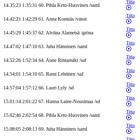
Titta
14.35:23
1:35:31
60
.
Pihla
Keto-Huovinen
/
saml
Titta
14.42:21
1:42:29
61
.
Anna
Kontula
/
vänst
Titta
14.45:29
1:45:37
62
.
Alviina
Alametsä
/
gröna
Titta
14.47:02
1:47:10
63
.
Juha
Hänninen
/
saml
Titta
14.52:26
1:52:34
64
.
Anne
Rintamäki
/
saf
Titta
14.54:01
1:54:10
65
.
Rami
Lehtinen
/
saf
Titta
14.57:04
1:57:12
66
.
Lauri
Lyly
/
sd
Titta
15.01:14
2:01:22
67
.
Hanna
Laine-Nousimaa
/
sd
Titta
15.02:46
2:02:54
68
.
Pihla
Keto-Huovinen
/
saml
Titta
15.08:05
2:08:13
69
.
Juha
Hänninen
/
saml
Titta