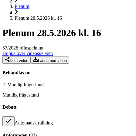
Plenum
Plenum 28.5.2026 kl. 16
Plenum 28.5.2026 kl. 16
57
/
2026
rd
Inspelning
Hoppa över videospelaren
Dela video
Ladda ned video
Behandlas nu
2.
Muntlig frågestund
Muntlig frågestund
Debatt
Automatisk rullning
Anföranden
(
87
)