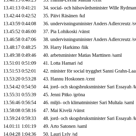
13.41:13
0:41:21
34
.
social- och hälsovårdsminister
Wille
Rydma
13.42:44
0:42:52
35
.
Päivi
Räsänen
/
kd
13.43:59
0:44:08
36
.
undervisningsminister
Anders
Adlercreutz
/
s
13.45:52
0:46:00
37
.
Pia
Lohikoski
/
vänst
13.46:58
0:47:06
38
.
undervisningsminister
Anders
Adlercreutz
/
s
13.48:17
0:48:25
39
.
Harry
Harkimo
/
liik
13.49:38
0:49:46
40
.
arbetsminister
Matias
Marttinen
/
saml
13.51:01
0:51:09
41
.
Lotta
Hamari
/
sd
13.51:53
0:52:01
42
.
minister för social trygghet
Sanni
Grahn-Laa
13.53:20
0:53:28
43
.
Hannu
Hoskonen
/
cent
13.54:42
0:54:50
44
.
jord- och skogsbruksminister
Sari
Essayah
/
13.55:31
0:55:39
45
.
Jenni
Pitko
/
gröna
13.56:46
0:56:54
46
.
miljö- och klimatminister
Sari
Multala
/
saml
13.58:08
0:58:16
47
.
Mai
Kivelä
/
vänst
13.59:24
0:59:33
48
.
jord- och skogsbruksminister
Sari
Essayah
/
14.01:11
1:01:19
49
.
Arto
Satonen
/
saml
14.04:28
1:04:36
50
.
Lauri
Lyly
/
sd