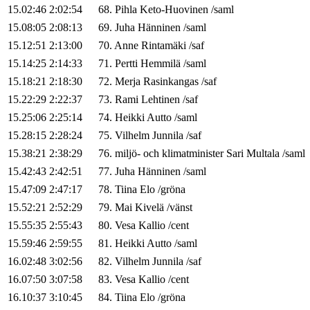
15.02:46
2:02:54
68
.
Pihla
Keto-Huovinen
/
saml
15.08:05
2:08:13
69
.
Juha
Hänninen
/
saml
15.12:51
2:13:00
70
.
Anne
Rintamäki
/
saf
15.14:25
2:14:33
71
.
Pertti
Hemmilä
/
saml
15.18:21
2:18:30
72
.
Merja
Rasinkangas
/
saf
15.22:29
2:22:37
73
.
Rami
Lehtinen
/
saf
15.25:06
2:25:14
74
.
Heikki
Autto
/
saml
15.28:15
2:28:24
75
.
Vilhelm
Junnila
/
saf
15.38:21
2:38:29
76
.
miljö- och klimatminister
Sari
Multala
/
saml
15.42:43
2:42:51
77
.
Juha
Hänninen
/
saml
15.47:09
2:47:17
78
.
Tiina
Elo
/
gröna
15.52:21
2:52:29
79
.
Mai
Kivelä
/
vänst
15.55:35
2:55:43
80
.
Vesa
Kallio
/
cent
15.59:46
2:59:55
81
.
Heikki
Autto
/
saml
16.02:48
3:02:56
82
.
Vilhelm
Junnila
/
saf
16.07:50
3:07:58
83
.
Vesa
Kallio
/
cent
16.10:37
3:10:45
84
.
Tiina
Elo
/
gröna