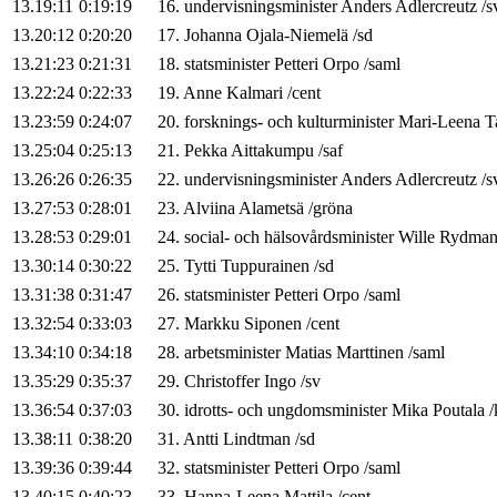
13.19:11
0:19:19
16
.
undervisningsminister
Anders
Adlercreutz
/
s
13.20:12
0:20:20
17
.
Johanna
Ojala-Niemelä
/
sd
13.21:23
0:21:31
18
.
statsminister
Petteri
Orpo
/
saml
13.22:24
0:22:33
19
.
Anne
Kalmari
/
cent
13.23:59
0:24:07
20
.
forsknings- och kulturminister
Mari-Leena
T
13.25:04
0:25:13
21
.
Pekka
Aittakumpu
/
saf
13.26:26
0:26:35
22
.
undervisningsminister
Anders
Adlercreutz
/
s
13.27:53
0:28:01
23
.
Alviina
Alametsä
/
gröna
13.28:53
0:29:01
24
.
social- och hälsovårdsminister
Wille
Rydma
13.30:14
0:30:22
25
.
Tytti
Tuppurainen
/
sd
13.31:38
0:31:47
26
.
statsminister
Petteri
Orpo
/
saml
13.32:54
0:33:03
27
.
Markku
Siponen
/
cent
13.34:10
0:34:18
28
.
arbetsminister
Matias
Marttinen
/
saml
13.35:29
0:35:37
29
.
Christoffer
Ingo
/
sv
13.36:54
0:37:03
30
.
idrotts- och ungdomsminister
Mika
Poutala
/
13.38:11
0:38:20
31
.
Antti
Lindtman
/
sd
13.39:36
0:39:44
32
.
statsminister
Petteri
Orpo
/
saml
13.40:15
0:40:23
33
.
Hanna-Leena
Mattila
/
cent