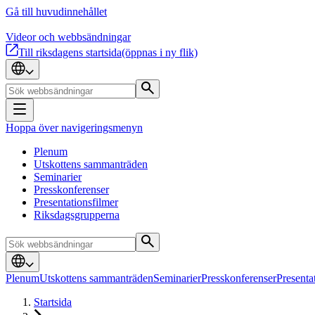
Gå till huvudinnehållet
Videor och webbsändningar
Till riksdagens startsida
(öppnas i ny flik)
Hoppa över navigeringsmenyn
Plenum
Utskottens sammanträden
Seminarier
Presskonferenser
Presentationsfilmer
Riksdagsgrupperna
Plenum
Utskottens sammanträden
Seminarier
Presskonferenser
Presenta
Startsida