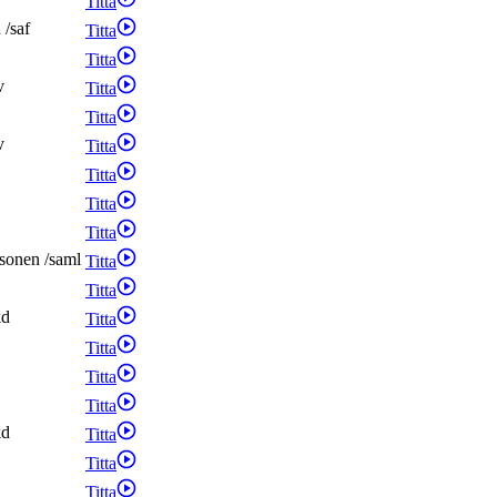
Titta
n
/
saf
Titta
Titta
v
Titta
Titta
v
Titta
Titta
Titta
Titta
sonen
/
saml
Titta
Titta
kd
Titta
Titta
Titta
Titta
kd
Titta
Titta
Titta