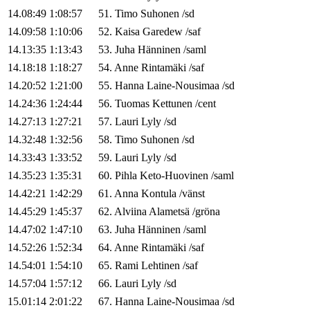
14.08:49
1:08:57
51
.
Timo
Suhonen
/
sd
14.09:58
1:10:06
52
.
Kaisa
Garedew
/
saf
14.13:35
1:13:43
53
.
Juha
Hänninen
/
saml
14.18:18
1:18:27
54
.
Anne
Rintamäki
/
saf
14.20:52
1:21:00
55
.
Hanna
Laine-Nousimaa
/
sd
14.24:36
1:24:44
56
.
Tuomas
Kettunen
/
cent
14.27:13
1:27:21
57
.
Lauri
Lyly
/
sd
14.32:48
1:32:56
58
.
Timo
Suhonen
/
sd
14.33:43
1:33:52
59
.
Lauri
Lyly
/
sd
14.35:23
1:35:31
60
.
Pihla
Keto-Huovinen
/
saml
14.42:21
1:42:29
61
.
Anna
Kontula
/
vänst
14.45:29
1:45:37
62
.
Alviina
Alametsä
/
gröna
14.47:02
1:47:10
63
.
Juha
Hänninen
/
saml
14.52:26
1:52:34
64
.
Anne
Rintamäki
/
saf
14.54:01
1:54:10
65
.
Rami
Lehtinen
/
saf
14.57:04
1:57:12
66
.
Lauri
Lyly
/
sd
15.01:14
2:01:22
67
.
Hanna
Laine-Nousimaa
/
sd