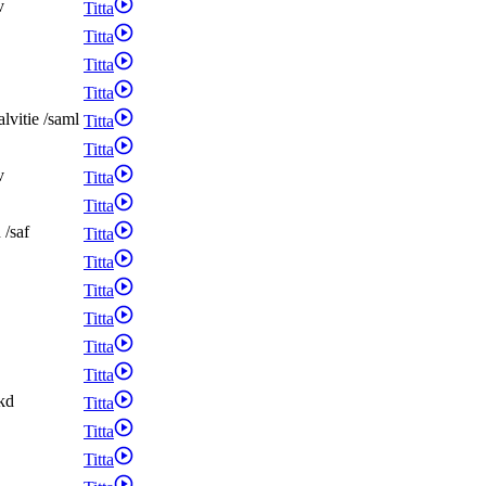
v
Titta
Titta
Titta
Titta
alvitie
/
saml
Titta
Titta
v
Titta
Titta
n
/
saf
Titta
Titta
Titta
Titta
Titta
Titta
kd
Titta
Titta
Titta