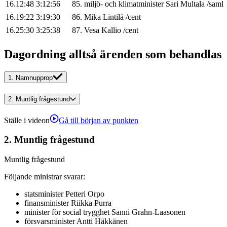
16.12:48
3:12:56
85
.
miljö- och klimatminister
Sari
Multala
/
saml
16.19:22
3:19:30
86
.
Mika
Lintilä
/
cent
16.25:30
3:25:38
87
.
Vesa
Kallio
/
cent
Dagordning alltså ärenden som behandlas
1.
Namnupprop
2.
Muntlig frågestund
Ställe i videon
Gå till början av punkten
2.
Muntlig frågestund
Muntlig frågestund
Följande ministrar svarar
:
statsminister
Petteri
Orpo
finansminister
Riikka
Purra
minister för social trygghet
Sanni
Grahn-Laasonen
försvarsminister
Antti
Häkkänen