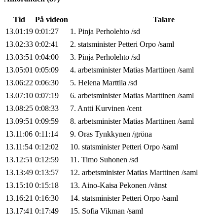
Tid
På videon
Talare
13.01:19
0:01:27
1
.
Pinja
Perholehto
/
sd
13.02:33
0:02:41
2
.
statsminister
Petteri
Orpo
/
saml
13.03:51
0:04:00
3
.
Pinja
Perholehto
/
sd
13.05:01
0:05:09
4
.
arbetsminister
Matias
Marttinen
/
saml
13.06:22
0:06:30
5
.
Helena
Marttila
/
sd
13.07:10
0:07:19
6
.
arbetsminister
Matias
Marttinen
/
saml
13.08:25
0:08:33
7
.
Antti
Kurvinen
/
cent
13.09:51
0:09:59
8
.
arbetsminister
Matias
Marttinen
/
saml
13.11:06
0:11:14
9
.
Oras
Tynkkynen
/
gröna
13.11:54
0:12:02
10
.
statsminister
Petteri
Orpo
/
saml
13.12:51
0:12:59
11
.
Timo
Suhonen
/
sd
13.13:49
0:13:57
12
.
arbetsminister
Matias
Marttinen
/
saml
13.15:10
0:15:18
13
.
Aino-Kaisa
Pekonen
/
vänst
13.16:21
0:16:30
14
.
statsminister
Petteri
Orpo
/
saml
13.17:41
0:17:49
15
.
Sofia
Vikman
/
saml