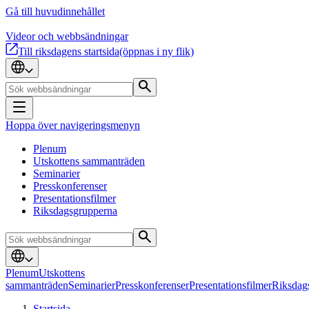
Gå till huvudinnehållet
Videor och webbsändningar
Till riksdagens startsida
(öppnas i ny flik)
Hoppa över navigeringsmenyn
Plenum
Utskottens sammanträden
Seminarier
Presskonferenser
Presentationsfilmer
Riksdagsgrupperna
Plenum
Utskottens
sammanträden
Seminarier
Presskonferenser
Presentationsfilmer
Riksdag
Startsida