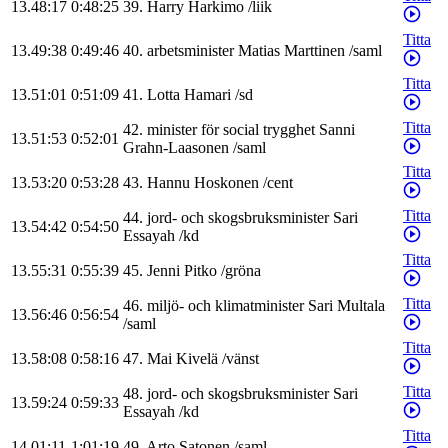
13.48:17
0:48:25
39
.
Harry
Harkimo
/
liik
Titta
13.49:38
0:49:46
40
.
arbetsminister
Matias
Marttinen
/
saml
Titta
13.51:01
0:51:09
41
.
Lotta
Hamari
/
sd
Titta
42
.
minister för social trygghet
Sanni
13.51:53
0:52:01
Grahn-Laasonen
/
saml
Titta
13.53:20
0:53:28
43
.
Hannu
Hoskonen
/
cent
Titta
44
.
jord- och skogsbruksminister
Sari
13.54:42
0:54:50
Essayah
/
kd
Titta
13.55:31
0:55:39
45
.
Jenni
Pitko
/
gröna
Titta
46
.
miljö- och klimatminister
Sari
Multala
13.56:46
0:56:54
/
saml
Titta
13.58:08
0:58:16
47
.
Mai
Kivelä
/
vänst
Titta
48
.
jord- och skogsbruksminister
Sari
13.59:24
0:59:33
Essayah
/
kd
Titta
14.01:11
1:01:19
49
.
Arto
Satonen
/
saml