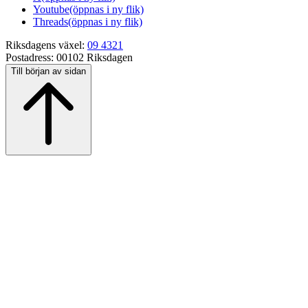
Youtube
(öppnas i ny flik)
Threads
(öppnas i ny flik)
Riksdagens växel:
09 4321
Postadress:
00102 Riksdagen
Till början av sidan