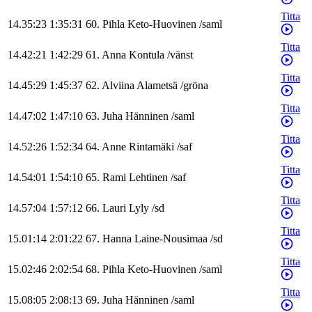
Titta
14.35:23
1:35:31
60
.
Pihla
Keto-Huovinen
/
saml
Titta
14.42:21
1:42:29
61
.
Anna
Kontula
/
vänst
Titta
14.45:29
1:45:37
62
.
Alviina
Alametsä
/
gröna
Titta
14.47:02
1:47:10
63
.
Juha
Hänninen
/
saml
Titta
14.52:26
1:52:34
64
.
Anne
Rintamäki
/
saf
Titta
14.54:01
1:54:10
65
.
Rami
Lehtinen
/
saf
Titta
14.57:04
1:57:12
66
.
Lauri
Lyly
/
sd
Titta
15.01:14
2:01:22
67
.
Hanna
Laine-Nousimaa
/
sd
Titta
15.02:46
2:02:54
68
.
Pihla
Keto-Huovinen
/
saml
Titta
15.08:05
2:08:13
69
.
Juha
Hänninen
/
saml