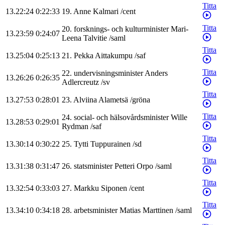
Titta
13.22:24
0:22:33
19
.
Anne
Kalmari
/
cent
Titta
20
.
forsknings- och kulturminister
Mari-
13.23:59
0:24:07
Leena
Talvitie
/
saml
Titta
13.25:04
0:25:13
21
.
Pekka
Aittakumpu
/
saf
Titta
22
.
undervisningsminister
Anders
13.26:26
0:26:35
Adlercreutz
/
sv
Titta
13.27:53
0:28:01
23
.
Alviina
Alametsä
/
gröna
Titta
24
.
social- och hälsovårdsminister
Wille
13.28:53
0:29:01
Rydman
/
saf
Titta
13.30:14
0:30:22
25
.
Tytti
Tuppurainen
/
sd
Titta
13.31:38
0:31:47
26
.
statsminister
Petteri
Orpo
/
saml
Titta
13.32:54
0:33:03
27
.
Markku
Siponen
/
cent
Titta
13.34:10
0:34:18
28
.
arbetsminister
Matias
Marttinen
/
saml