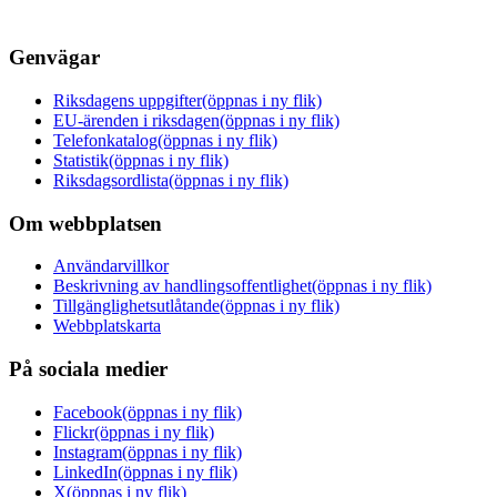
Genvägar
Riksdagens uppgifter
(öppnas i ny flik)
EU-ärenden i riksdagen
(öppnas i ny flik)
Telefonkatalog
(öppnas i ny flik)
Statistik
(öppnas i ny flik)
Riksdagsordlista
(öppnas i ny flik)
Om webbplatsen
Användarvillkor
Beskrivning av handlingsoffentlighet
(öppnas i ny flik)
Tillgänglighetsutlåtande
(öppnas i ny flik)
Webbplatskarta
På sociala medier
Facebook
(öppnas i ny flik)
Flickr
(öppnas i ny flik)
Instagram
(öppnas i ny flik)
LinkedIn
(öppnas i ny flik)
X
(öppnas i ny flik)