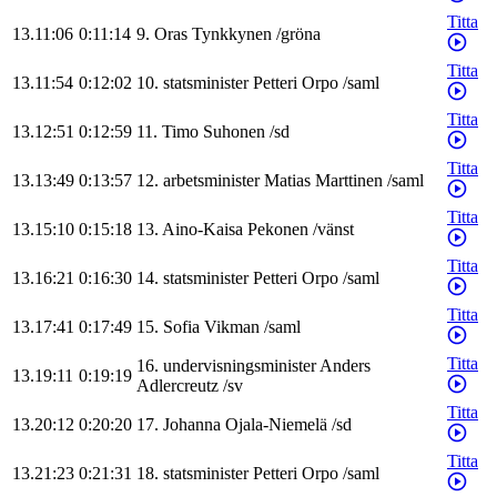
Titta
13.11:06
0:11:14
9
.
Oras
Tynkkynen
/
gröna
Titta
13.11:54
0:12:02
10
.
statsminister
Petteri
Orpo
/
saml
Titta
13.12:51
0:12:59
11
.
Timo
Suhonen
/
sd
Titta
13.13:49
0:13:57
12
.
arbetsminister
Matias
Marttinen
/
saml
Titta
13.15:10
0:15:18
13
.
Aino-Kaisa
Pekonen
/
vänst
Titta
13.16:21
0:16:30
14
.
statsminister
Petteri
Orpo
/
saml
Titta
13.17:41
0:17:49
15
.
Sofia
Vikman
/
saml
Titta
16
.
undervisningsminister
Anders
13.19:11
0:19:19
Adlercreutz
/
sv
Titta
13.20:12
0:20:20
17
.
Johanna
Ojala-Niemelä
/
sd
Titta
13.21:23
0:21:31
18
.
statsminister
Petteri
Orpo
/
saml