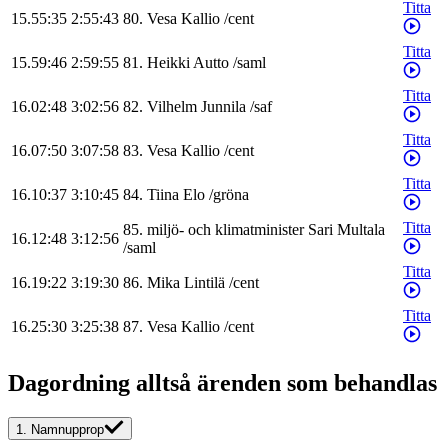
Titta
15.55:35
2:55:43
80
.
Vesa
Kallio
/
cent
Titta
15.59:46
2:59:55
81
.
Heikki
Autto
/
saml
Titta
16.02:48
3:02:56
82
.
Vilhelm
Junnila
/
saf
Titta
16.07:50
3:07:58
83
.
Vesa
Kallio
/
cent
Titta
16.10:37
3:10:45
84
.
Tiina
Elo
/
gröna
Titta
85
.
miljö- och klimatminister
Sari
Multala
16.12:48
3:12:56
/
saml
Titta
16.19:22
3:19:30
86
.
Mika
Lintilä
/
cent
Titta
16.25:30
3:25:38
87
.
Vesa
Kallio
/
cent
Dagordning alltså ärenden som behandlas
1.
Namnupprop