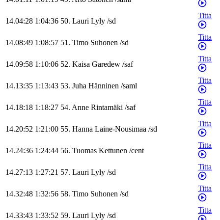
Titta
14.04:28
1:04:36
50
.
Lauri
Lyly
/
sd
Titta
14.08:49
1:08:57
51
.
Timo
Suhonen
/
sd
Titta
14.09:58
1:10:06
52
.
Kaisa
Garedew
/
saf
Titta
14.13:35
1:13:43
53
.
Juha
Hänninen
/
saml
Titta
14.18:18
1:18:27
54
.
Anne
Rintamäki
/
saf
Titta
14.20:52
1:21:00
55
.
Hanna
Laine-Nousimaa
/
sd
Titta
14.24:36
1:24:44
56
.
Tuomas
Kettunen
/
cent
Titta
14.27:13
1:27:21
57
.
Lauri
Lyly
/
sd
Titta
14.32:48
1:32:56
58
.
Timo
Suhonen
/
sd
Titta
14.33:43
1:33:52
59
.
Lauri
Lyly
/
sd