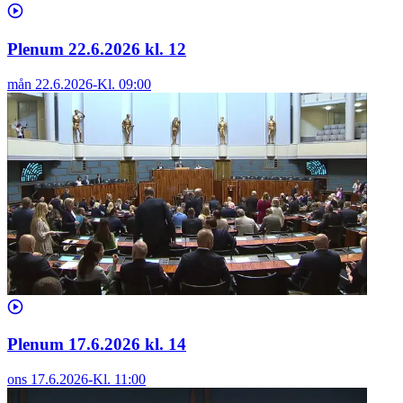
Plenum 22.6.2026 kl. 12
mån 22.6.2026
-
Kl.
09:00
Plenum 17.6.2026 kl. 14
ons 17.6.2026
-
Kl.
11:00