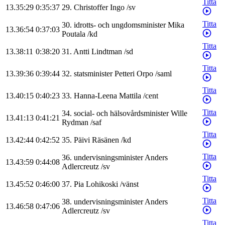
Titta
13.35:29
0:35:37
29
.
Christoffer
Ingo
/
sv
Titta
30
.
idrotts- och ungdomsminister
Mika
13.36:54
0:37:03
Poutala
/
kd
Titta
13.38:11
0:38:20
31
.
Antti
Lindtman
/
sd
Titta
13.39:36
0:39:44
32
.
statsminister
Petteri
Orpo
/
saml
Titta
13.40:15
0:40:23
33
.
Hanna-Leena
Mattila
/
cent
Titta
34
.
social- och hälsovårdsminister
Wille
13.41:13
0:41:21
Rydman
/
saf
Titta
13.42:44
0:42:52
35
.
Päivi
Räsänen
/
kd
Titta
36
.
undervisningsminister
Anders
13.43:59
0:44:08
Adlercreutz
/
sv
Titta
13.45:52
0:46:00
37
.
Pia
Lohikoski
/
vänst
Titta
38
.
undervisningsminister
Anders
13.46:58
0:47:06
Adlercreutz
/
sv
Titta