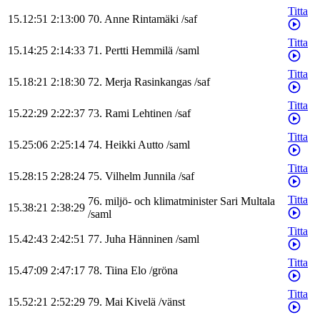
Titta
15.12:51
2:13:00
70
.
Anne
Rintamäki
/
saf
Titta
15.14:25
2:14:33
71
.
Pertti
Hemmilä
/
saml
Titta
15.18:21
2:18:30
72
.
Merja
Rasinkangas
/
saf
Titta
15.22:29
2:22:37
73
.
Rami
Lehtinen
/
saf
Titta
15.25:06
2:25:14
74
.
Heikki
Autto
/
saml
Titta
15.28:15
2:28:24
75
.
Vilhelm
Junnila
/
saf
Titta
76
.
miljö- och klimatminister
Sari
Multala
15.38:21
2:38:29
/
saml
Titta
15.42:43
2:42:51
77
.
Juha
Hänninen
/
saml
Titta
15.47:09
2:47:17
78
.
Tiina
Elo
/
gröna
Titta
15.52:21
2:52:29
79
.
Mai
Kivelä
/
vänst