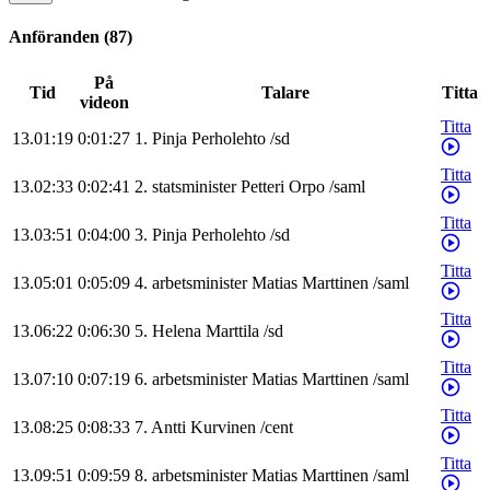
Anföranden
(
87
)
På
Tid
Talare
Titta
videon
Titta
13.01:19
0:01:27
1
.
Pinja
Perholehto
/
sd
Titta
13.02:33
0:02:41
2
.
statsminister
Petteri
Orpo
/
saml
Titta
13.03:51
0:04:00
3
.
Pinja
Perholehto
/
sd
Titta
13.05:01
0:05:09
4
.
arbetsminister
Matias
Marttinen
/
saml
Titta
13.06:22
0:06:30
5
.
Helena
Marttila
/
sd
Titta
13.07:10
0:07:19
6
.
arbetsminister
Matias
Marttinen
/
saml
Titta
13.08:25
0:08:33
7
.
Antti
Kurvinen
/
cent
Titta
13.09:51
0:09:59
8
.
arbetsminister
Matias
Marttinen
/
saml