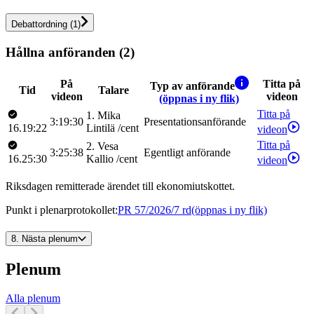
Debattordning
(
1
)
Hållna anföranden (2)
På
Titta på
Typ av anförande
Tid
Talare
videon
videon
(öppnas i ny flik)
Titta på
1
.
Mika
3:19:30
Presentationsanförande
16.19:22
Lintilä
/
cent
videon
Titta på
2
.
Vesa
3:25:38
Egentligt anförande
16.25:30
Kallio
/
cent
videon
Riksdagen remitterade ärendet till ekonomiutskottet.
Punkt i plenarprotokollet
:
PR 57/2026/7 rd
(öppnas i ny flik)
8.
Nästa plenum
Plenum
Alla plenum