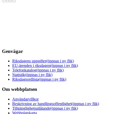
Genvägar
Riksdagens uppgifter
(öppnas i ny flik)
EU-ärenden i riksdagen
(öppnas i ny flik)
Telefonkatalog
(öppnas i ny flik)
Statistik
(öppnas i ny flik)
Riksdagsordlista
(öppnas i ny flik)
Om webbplatsen
Användarvillkor
Beskrivning av handlingsoffentlighet
(öppnas i ny flik)
Tillgänglighetsutlåtande
(öppnas i ny flik)
Webbplatskarta