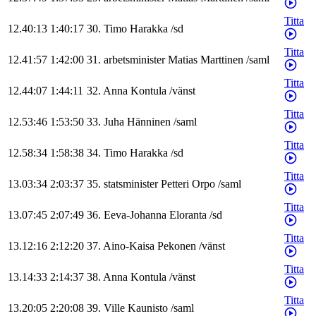
Titta
12.40:13
1:40:17
30
.
Timo
Harakka
/
sd
Titta
12.41:57
1:42:00
31
.
arbetsminister
Matias
Marttinen
/
saml
Titta
12.44:07
1:44:11
32
.
Anna
Kontula
/
vänst
Titta
12.53:46
1:53:50
33
.
Juha
Hänninen
/
saml
Titta
12.58:34
1:58:38
34
.
Timo
Harakka
/
sd
Titta
13.03:34
2:03:37
35
.
statsminister
Petteri
Orpo
/
saml
Titta
13.07:45
2:07:49
36
.
Eeva-Johanna
Eloranta
/
sd
Titta
13.12:16
2:12:20
37
.
Aino-Kaisa
Pekonen
/
vänst
Titta
13.14:33
2:14:37
38
.
Anna
Kontula
/
vänst
Titta
13.20:05
2:20:08
39
.
Ville
Kaunisto
/
saml