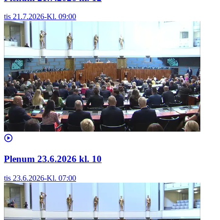
tis 21.7.2026
-
Kl.
09:00
Plenum 23.6.2026 kl. 10
tis 23.6.2026
-
Kl.
07:00