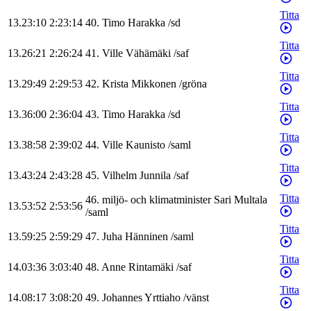
Titta
13.23:10
2:23:14
40
.
Timo
Harakka
/
sd
Titta
13.26:21
2:26:24
41
.
Ville
Vähämäki
/
saf
Titta
13.29:49
2:29:53
42
.
Krista
Mikkonen
/
gröna
Titta
13.36:00
2:36:04
43
.
Timo
Harakka
/
sd
Titta
13.38:58
2:39:02
44
.
Ville
Kaunisto
/
saml
Titta
13.43:24
2:43:28
45
.
Vilhelm
Junnila
/
saf
Titta
46
.
miljö- och klimatminister
Sari
Multala
13.53:52
2:53:56
/
saml
Titta
13.59:25
2:59:29
47
.
Juha
Hänninen
/
saml
Titta
14.03:36
3:03:40
48
.
Anne
Rintamäki
/
saf
Titta
14.08:17
3:08:20
49
.
Johannes
Yrttiaho
/
vänst