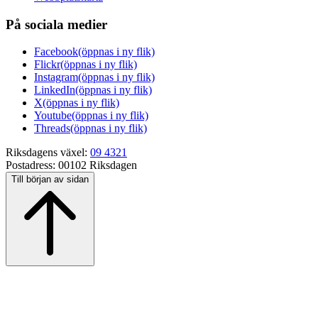
På sociala medier
Facebook
(öppnas i ny flik)
Flickr
(öppnas i ny flik)
Instagram
(öppnas i ny flik)
LinkedIn
(öppnas i ny flik)
X
(öppnas i ny flik)
Youtube
(öppnas i ny flik)
Threads
(öppnas i ny flik)
Riksdagens växel:
09 4321
Postadress:
00102 Riksdagen
Till början av sidan