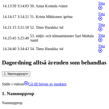
Titta
14.13:59
3:14:03
50
.
Anna
Kontula
/
vänst
Titta
14.14:17
3:14:21
51
.
Krista
Mikkonen
/
gröna
Titta
14.21:15
3:21:18
52
.
Timo
Harakka
/
sd
Titta
53
.
miljö- och klimatminister
Sari
Multala
14.25:45
3:25:49
/
saml
Titta
14.34:40
3:34:43
54
.
Timo
Harakka
/
sd
Dagordning alltså ärenden som behandlas
1.
Namnupprop
Ställe i videon
Gå till början av punkten
1.
Namnupprop
Namnupprop