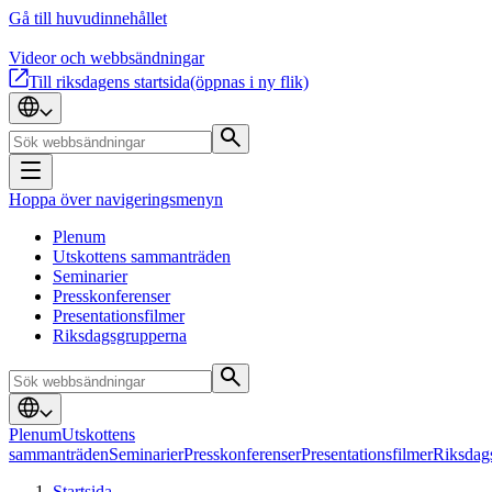
Gå till huvudinnehållet
Videor och webbsändningar
Till riksdagens startsida
(öppnas i ny flik)
Hoppa över navigeringsmenyn
Plenum
Utskottens sammanträden
Seminarier
Presskonferenser
Presentationsfilmer
Riksdagsgrupperna
Plenum
Utskottens
sammanträden
Seminarier
Presskonferenser
Presentationsfilmer
Riksdag
Startsida