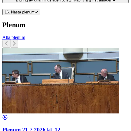
ändring av utlänningslagen och 17 kap. 7 b § i strafflagen
16.
Nästa plenum
Plenum
Alla plenum
Plenum 21.7.2026 kl. 12