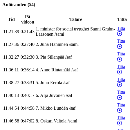
Anföranden
(
54
)
På
Tid
Talare
Titta
videon
Titta
1
.
minister för social trygghet
Sanni
Grahn-
11.21:39
0:21:43
Laasonen
/
saml
Titta
11.27:36
0:27:40
2
.
Juha
Hänninen
/
saml
Titta
11.32:27
0:32:30
3
.
Pia
Sillanpää
/
saf
Titta
11.36:11
0:36:14
4
.
Anne
Rintamäki
/
saf
Titta
11.38:27
0:38:31
5
.
Juho
Eerola
/
saf
Titta
11.40:13
0:40:17
6
.
Arja
Juvonen
/
saf
Titta
11.44:54
0:44:58
7
.
Mikko
Lundén
/
saf
Titta
11.46:58
0:47:02
8
.
Oskari
Valtola
/
saml