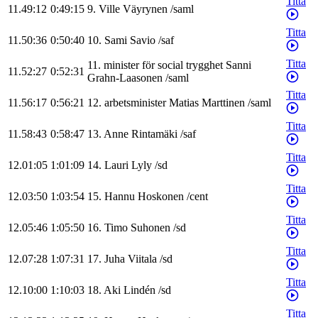
Titta
11.49:12
0:49:15
9
.
Ville
Väyrynen
/
saml
Titta
11.50:36
0:50:40
10
.
Sami
Savio
/
saf
Titta
11
.
minister för social trygghet
Sanni
11.52:27
0:52:31
Grahn-Laasonen
/
saml
Titta
11.56:17
0:56:21
12
.
arbetsminister
Matias
Marttinen
/
saml
Titta
11.58:43
0:58:47
13
.
Anne
Rintamäki
/
saf
Titta
12.01:05
1:01:09
14
.
Lauri
Lyly
/
sd
Titta
12.03:50
1:03:54
15
.
Hannu
Hoskonen
/
cent
Titta
12.05:46
1:05:50
16
.
Timo
Suhonen
/
sd
Titta
12.07:28
1:07:31
17
.
Juha
Viitala
/
sd
Titta
12.10:00
1:10:03
18
.
Aki
Lindén
/
sd
Titta