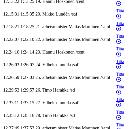
12.13:22
1:13:25
19
.
Hannu
Hoskonen
/
cent
Titta
12.15:31
1:15:35
20
.
Mikko
Lundén
/
saf
Titta
12.18:21
1:18:25
21
.
arbetsminister
Matias
Marttinen
/
saml
Titta
12.22:07
1:22:10
22
.
arbetsminister
Matias
Marttinen
/
saml
Titta
12.24:10
1:24:14
23
.
Hannu
Hoskonen
/
cent
Titta
12.26:03
1:26:07
24
.
Vilhelm
Junnila
/
saf
Titta
12.26:59
1:27:03
25
.
arbetsminister
Matias
Marttinen
/
saml
Titta
12.29:53
1:29:57
26
.
Timo
Harakka
/
sd
Titta
12.33:11
1:33:15
27
.
Vilhelm
Junnila
/
saf
Titta
12.35:12
1:35:16
28
.
Timo
Harakka
/
sd
Titta
12.37:49
1:37:53
29
.
arbetsminister
Matias
Marttinen
/
saml