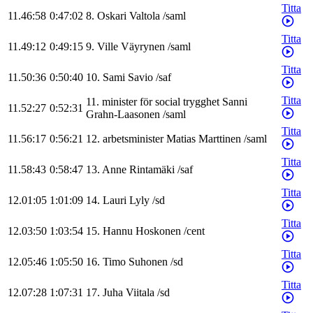
Titta
11.46:58
0:47:02
8
.
Oskari
Valtola
/
saml
Titta
11.49:12
0:49:15
9
.
Ville
Väyrynen
/
saml
Titta
11.50:36
0:50:40
10
.
Sami
Savio
/
saf
Titta
11
.
minister för social trygghet
Sanni
11.52:27
0:52:31
Grahn-Laasonen
/
saml
Titta
11.56:17
0:56:21
12
.
arbetsminister
Matias
Marttinen
/
saml
Titta
11.58:43
0:58:47
13
.
Anne
Rintamäki
/
saf
Titta
12.01:05
1:01:09
14
.
Lauri
Lyly
/
sd
Titta
12.03:50
1:03:54
15
.
Hannu
Hoskonen
/
cent
Titta
12.05:46
1:05:50
16
.
Timo
Suhonen
/
sd
Titta
12.07:28
1:07:31
17
.
Juha
Viitala
/
sd