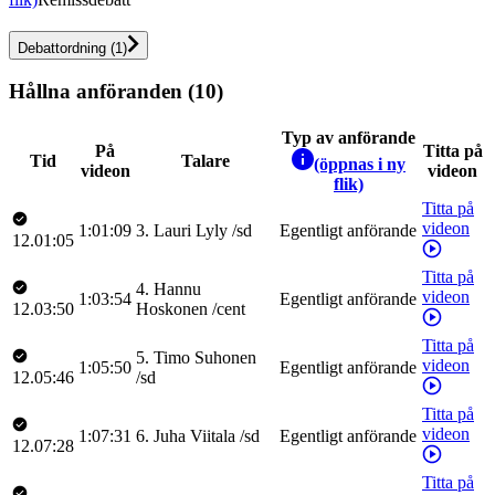
Debattordning
(
1
)
Hållna anföranden (10)
Typ av anförande
På
Titta på
Tid
Talare
(öppnas i ny
videon
videon
flik)
Titta på
videon
1:01:09
3
.
Lauri
Lyly
/
sd
Egentligt anförande
12.01:05
Titta på
4
.
Hannu
videon
1:03:54
Egentligt anförande
12.03:50
Hoskonen
/
cent
Titta på
5
.
Timo
Suhonen
videon
1:05:50
Egentligt anförande
12.05:46
/
sd
Titta på
videon
1:07:31
6
.
Juha
Viitala
/
sd
Egentligt anförande
12.07:28
Titta på