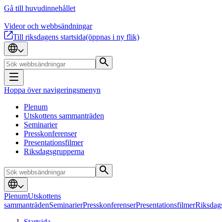
Gå till huvudinnehållet
Videor och webbsändningar
Till riksdagens startsida
(öppnas i ny flik)
Hoppa över navigeringsmenyn
Plenum
Utskottens sammanträden
Seminarier
Presskonferenser
Presentationsfilmer
Riksdagsgrupperna
Plenum
Utskottens
sammanträden
Seminarier
Presskonferenser
Presentationsfilmer
Riksdag
Startsida