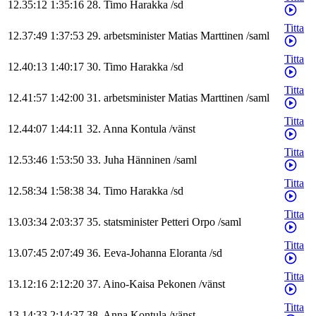
12.35:12
1:35:16
28
.
Timo
Harakka
/
sd
Titta
12.37:49
1:37:53
29
.
arbetsminister
Matias
Marttinen
/
saml
Titta
12.40:13
1:40:17
30
.
Timo
Harakka
/
sd
Titta
12.41:57
1:42:00
31
.
arbetsminister
Matias
Marttinen
/
saml
Titta
12.44:07
1:44:11
32
.
Anna
Kontula
/
vänst
Titta
12.53:46
1:53:50
33
.
Juha
Hänninen
/
saml
Titta
12.58:34
1:58:38
34
.
Timo
Harakka
/
sd
Titta
13.03:34
2:03:37
35
.
statsminister
Petteri
Orpo
/
saml
Titta
13.07:45
2:07:49
36
.
Eeva-Johanna
Eloranta
/
sd
Titta
13.12:16
2:12:20
37
.
Aino-Kaisa
Pekonen
/
vänst
Titta
13.14:33
2:14:37
38
.
Anna
Kontula
/
vänst