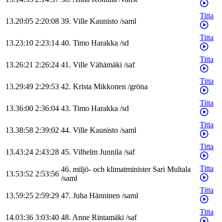
Titta
13.20:05
2:20:08
39
.
Ville
Kaunisto
/
saml
Titta
13.23:10
2:23:14
40
.
Timo
Harakka
/
sd
Titta
13.26:21
2:26:24
41
.
Ville
Vähämäki
/
saf
Titta
13.29:49
2:29:53
42
.
Krista
Mikkonen
/
gröna
Titta
13.36:00
2:36:04
43
.
Timo
Harakka
/
sd
Titta
13.38:58
2:39:02
44
.
Ville
Kaunisto
/
saml
Titta
13.43:24
2:43:28
45
.
Vilhelm
Junnila
/
saf
Titta
46
.
miljö- och klimatminister
Sari
Multala
13.53:52
2:53:56
/
saml
Titta
13.59:25
2:59:29
47
.
Juha
Hänninen
/
saml
Titta
14.03:36
3:03:40
48
.
Anne
Rintamäki
/
saf