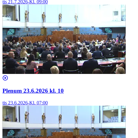
tis 21.7.2026
-
Kl.
09:00
Plenum 23.6.2026 kl. 10
tis 23.6.2026
-
Kl.
07:00