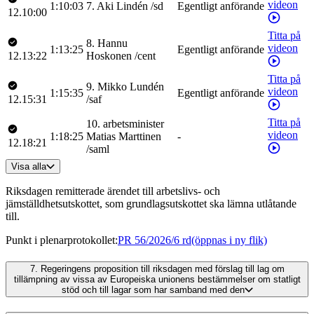
videon
1:10:03
7
.
Aki
Lindén
/
sd
Egentligt anförande
12.10:00
Titta på
8
.
Hannu
videon
1:13:25
Egentligt anförande
12.13:22
Hoskonen
/
cent
Titta på
9
.
Mikko
Lundén
videon
1:15:35
Egentligt anförande
12.15:31
/
saf
Titta på
10
.
arbetsminister
videon
1:18:25
Matias
Marttinen
-
12.18:21
/
saml
Visa alla
Riksdagen remitterade ärendet till arbetslivs- och
jämställdhetsutskottet, som grundlagsutskottet ska lämna utlåtande
till.
Punkt i plenarprotokollet
:
PR 56/2026/6 rd
(öppnas i ny flik)
7.
Regeringens proposition till riksdagen med förslag till lag om
tillämpning av vissa av Europeiska unionens bestämmelser om statligt
stöd och till lagar som har samband med den