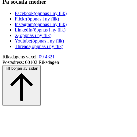
På sociala medier
Facebook
(öppnas i ny flik)
Flickr
(öppnas i ny flik)
Instagram
(öppnas i ny flik)
LinkedIn
(öppnas i ny flik)
X
(öppnas i ny flik)
Youtube
(öppnas i ny flik)
Threads
(öppnas i ny flik)
Riksdagens växel:
09 4321
Postadress:
00102 Riksdagen
Till början av sidan