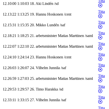
Titta
12.10:00
1:10:03
18
.
Aki
Lindén
/
sd
Titta
12.13:22
1:13:25
19
.
Hannu
Hoskonen
/
cent
Titta
12.15:31
1:15:35
20
.
Mikko
Lundén
/
saf
Titta
12.18:21
1:18:25
21
.
arbetsminister
Matias
Marttinen
/
saml
Titta
12.22:07
1:22:10
22
.
arbetsminister
Matias
Marttinen
/
saml
Titta
12.24:10
1:24:14
23
.
Hannu
Hoskonen
/
cent
Titta
12.26:03
1:26:07
24
.
Vilhelm
Junnila
/
saf
Titta
12.26:59
1:27:03
25
.
arbetsminister
Matias
Marttinen
/
saml
Titta
12.29:53
1:29:57
26
.
Timo
Harakka
/
sd
Titta
12.33:11
1:33:15
27
.
Vilhelm
Junnila
/
saf
Titta