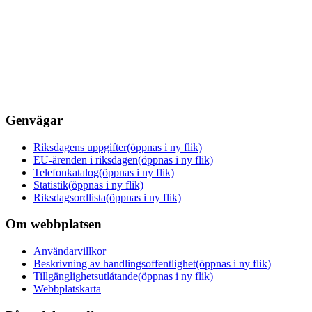
Genvägar
Riksdagens uppgifter
(öppnas i ny flik)
EU-ärenden i riksdagen
(öppnas i ny flik)
Telefonkatalog
(öppnas i ny flik)
Statistik
(öppnas i ny flik)
Riksdagsordlista
(öppnas i ny flik)
Om webbplatsen
Användarvillkor
Beskrivning av handlingsoffentlighet
(öppnas i ny flik)
Tillgänglighetsutlåtande
(öppnas i ny flik)
Webbplatskarta