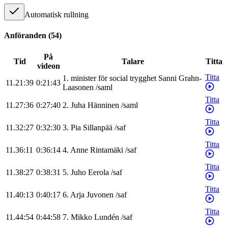
Automatisk rullning
Anföranden
(
54
)
På
Tid
Talare
Titta
videon
Titta
1
.
minister för social trygghet
Sanni
Grahn-
11.21:39
0:21:43
Laasonen
/
saml
Titta
11.27:36
0:27:40
2
.
Juha
Hänninen
/
saml
Titta
11.32:27
0:32:30
3
.
Pia
Sillanpää
/
saf
Titta
11.36:11
0:36:14
4
.
Anne
Rintamäki
/
saf
Titta
11.38:27
0:38:31
5
.
Juho
Eerola
/
saf
Titta
11.40:13
0:40:17
6
.
Arja
Juvonen
/
saf
Titta
11.44:54
0:44:58
7
.
Mikko
Lundén
/
saf