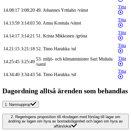
Titta
14.08:17
3:08:20
49
.
Johannes
Yrttiaho
/
vänst
Titta
14.13:59
3:14:03
50
.
Anna
Kontula
/
vänst
Titta
14.14:17
3:14:21
51
.
Krista
Mikkonen
/
gröna
Titta
14.21:15
3:21:18
52
.
Timo
Harakka
/
sd
Titta
53
.
miljö- och klimatminister
Sari
Multala
14.25:45
3:25:49
/
saml
Titta
14.34:40
3:34:43
54
.
Timo
Harakka
/
sd
Dagordning alltså ärenden som behandlas
1.
Namnupprop
2.
Regeringens proposition till riksdagen med förslag till lagar om
ändring av lagen om hyra av bostadslägenhet och lagen om hyra av
affärslokal