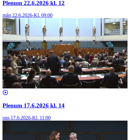
Plenum 22.6.2026 kl. 12
mån 22.6.2026
-
Kl.
09:00
Plenum 17.6.2026 kl. 14
ons 17.6.2026
-
Kl.
11:00