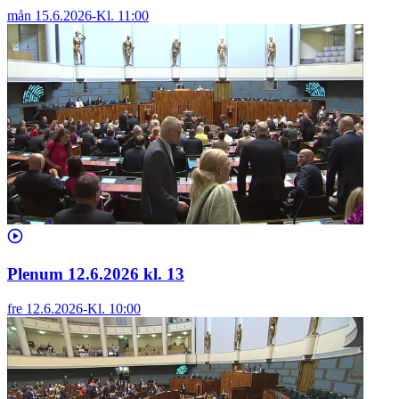
mån 15.6.2026
-
Kl.
11:00
Plenum 12.6.2026 kl. 13
fre 12.6.2026
-
Kl.
10:00