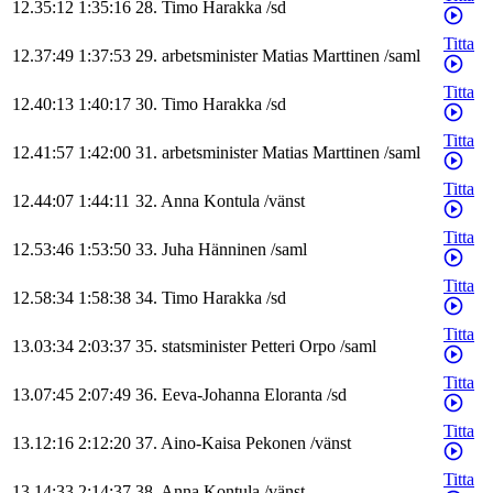
12.35:12
1:35:16
28
.
Timo
Harakka
/
sd
Titta
12.37:49
1:37:53
29
.
arbetsminister
Matias
Marttinen
/
saml
Titta
12.40:13
1:40:17
30
.
Timo
Harakka
/
sd
Titta
12.41:57
1:42:00
31
.
arbetsminister
Matias
Marttinen
/
saml
Titta
12.44:07
1:44:11
32
.
Anna
Kontula
/
vänst
Titta
12.53:46
1:53:50
33
.
Juha
Hänninen
/
saml
Titta
12.58:34
1:58:38
34
.
Timo
Harakka
/
sd
Titta
13.03:34
2:03:37
35
.
statsminister
Petteri
Orpo
/
saml
Titta
13.07:45
2:07:49
36
.
Eeva-Johanna
Eloranta
/
sd
Titta
13.12:16
2:12:20
37
.
Aino-Kaisa
Pekonen
/
vänst
Titta
13.14:33
2:14:37
38
.
Anna
Kontula
/
vänst