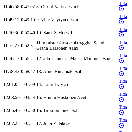
Titta
11.46:58
0:47:02
8
.
Oskari
Valtola
/
saml
Titta
11.49:12
0:49:15
9
.
Ville
Väyrynen
/
saml
Titta
11.50:36
0:50:40
10
.
Sami
Savio
/
saf
Titta
11
.
minister för social trygghet
Sanni
11.52:27
0:52:31
Grahn-Laasonen
/
saml
Titta
11.56:17
0:56:21
12
.
arbetsminister
Matias
Marttinen
/
saml
Titta
11.58:43
0:58:47
13
.
Anne
Rintamäki
/
saf
Titta
12.01:05
1:01:09
14
.
Lauri
Lyly
/
sd
Titta
12.03:50
1:03:54
15
.
Hannu
Hoskonen
/
cent
Titta
12.05:46
1:05:50
16
.
Timo
Suhonen
/
sd
Titta
12.07:28
1:07:31
17
.
Juha
Viitala
/
sd