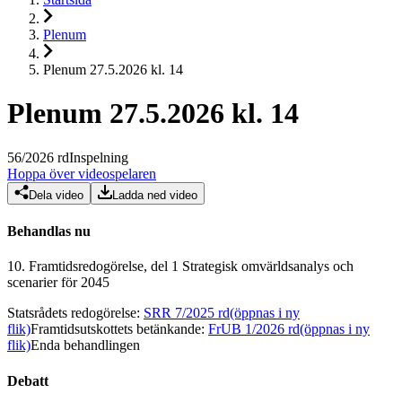
Plenum
Plenum 27.5.2026 kl. 14
Plenum 27.5.2026 kl. 14
56
/
2026
rd
Inspelning
Hoppa över videospelaren
Dela video
Ladda ned video
Behandlas nu
10.
Framtidsredogörelse, del 1 Strategisk omvärldsanalys och
scenarier för 2045
Statsrådets redogörelse
:
SRR 7/2025 rd
(öppnas i ny
flik)
Framtidsutskottets betänkande
:
FrUB 1/2026 rd
(öppnas i ny
flik)
Enda behandlingen
Debatt