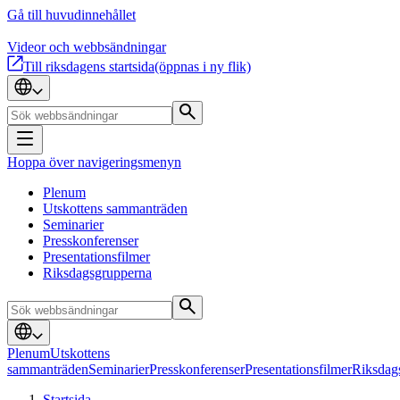
Gå till huvudinnehållet
Videor och webbsändningar
Till riksdagens startsida
(öppnas i ny flik)
Hoppa över navigeringsmenyn
Plenum
Utskottens sammanträden
Seminarier
Presskonferenser
Presentationsfilmer
Riksdagsgrupperna
Plenum
Utskottens
sammanträden
Seminarier
Presskonferenser
Presentationsfilmer
Riksdag
Startsida