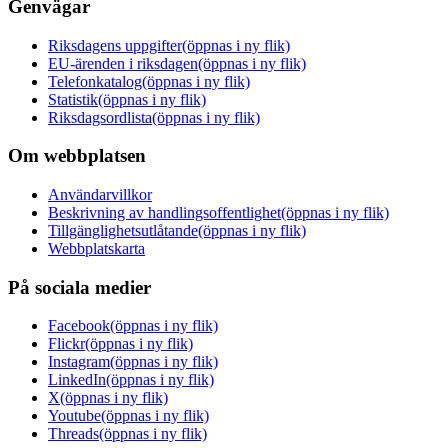
Genvägar
Riksdagens uppgifter
(öppnas i ny flik)
EU-ärenden i riksdagen
(öppnas i ny flik)
Telefonkatalog
(öppnas i ny flik)
Statistik
(öppnas i ny flik)
Riksdagsordlista
(öppnas i ny flik)
Om webbplatsen
Användarvillkor
Beskrivning av handlingsoffentlighet
(öppnas i ny flik)
Tillgänglighetsutlåtande
(öppnas i ny flik)
Webbplatskarta
På sociala medier
Facebook
(öppnas i ny flik)
Flickr
(öppnas i ny flik)
Instagram
(öppnas i ny flik)
LinkedIn
(öppnas i ny flik)
X
(öppnas i ny flik)
Youtube
(öppnas i ny flik)
Threads
(öppnas i ny flik)