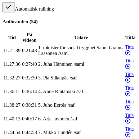
Automatisk rullning
Anföranden
(
54
)
På
Tid
Talare
Titta
videon
Titta
1
.
minister för social trygghet
Sanni
Grahn-
11.21:39
0:21:43
Laasonen
/
saml
Titta
11.27:36
0:27:40
2
.
Juha
Hänninen
/
saml
Titta
11.32:27
0:32:30
3
.
Pia
Sillanpää
/
saf
Titta
11.36:11
0:36:14
4
.
Anne
Rintamäki
/
saf
Titta
11.38:27
0:38:31
5
.
Juho
Eerola
/
saf
Titta
11.40:13
0:40:17
6
.
Arja
Juvonen
/
saf
Titta
11.44:54
0:44:58
7
.
Mikko
Lundén
/
saf