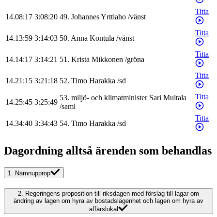
Titta
14.08:17
3:08:20
49
.
Johannes
Yrttiaho
/
vänst
Titta
14.13:59
3:14:03
50
.
Anna
Kontula
/
vänst
Titta
14.14:17
3:14:21
51
.
Krista
Mikkonen
/
gröna
Titta
14.21:15
3:21:18
52
.
Timo
Harakka
/
sd
Titta
53
.
miljö- och klimatminister
Sari
Multala
14.25:45
3:25:49
/
saml
Titta
14.34:40
3:34:43
54
.
Timo
Harakka
/
sd
Dagordning alltså ärenden som behandlas
1.
Namnupprop
2.
Regeringens proposition till riksdagen med förslag till lagar om
ändring av lagen om hyra av bostadslägenhet och lagen om hyra av
affärslokal