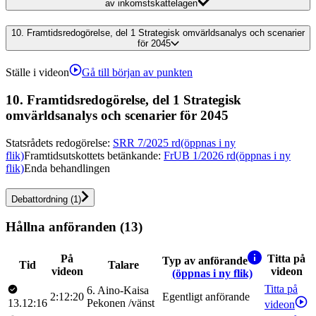
av inkomstskattelagen
10.
Framtidsredogörelse, del 1 Strategisk omvärldsanalys och scenarier
för 2045
Ställe i videon
Gå till början av punkten
10.
Framtidsredogörelse, del 1 Strategisk
omvärldsanalys och scenarier för 2045
Statsrådets redogörelse
:
SRR 7/2025 rd
(öppnas i ny
flik)
Framtidsutskottets betänkande
:
FrUB 1/2026 rd
(öppnas i ny
flik)
Enda behandlingen
Debattordning
(
1
)
Hållna anföranden (13)
På
Titta på
Typ av anförande
Tid
Talare
videon
videon
(öppnas i ny flik)
Titta på
6
.
Aino-Kaisa
2:12:20
Egentligt anförande
13.12:16
Pekonen
/
vänst
videon