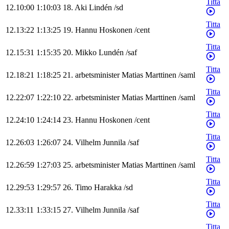
Titta
12.10:00
1:10:03
18
.
Aki
Lindén
/
sd
Titta
12.13:22
1:13:25
19
.
Hannu
Hoskonen
/
cent
Titta
12.15:31
1:15:35
20
.
Mikko
Lundén
/
saf
Titta
12.18:21
1:18:25
21
.
arbetsminister
Matias
Marttinen
/
saml
Titta
12.22:07
1:22:10
22
.
arbetsminister
Matias
Marttinen
/
saml
Titta
12.24:10
1:24:14
23
.
Hannu
Hoskonen
/
cent
Titta
12.26:03
1:26:07
24
.
Vilhelm
Junnila
/
saf
Titta
12.26:59
1:27:03
25
.
arbetsminister
Matias
Marttinen
/
saml
Titta
12.29:53
1:29:57
26
.
Timo
Harakka
/
sd
Titta
12.33:11
1:33:15
27
.
Vilhelm
Junnila
/
saf
Titta