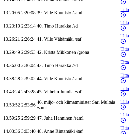
Titta
13.20:05
2:20:08
39
.
Ville
Kaunisto
/
saml
Titta
13.23:10
2:23:14
40
.
Timo
Harakka
/
sd
Titta
13.26:21
2:26:24
41
.
Ville
Vähämäki
/
saf
Titta
13.29:49
2:29:53
42
.
Krista
Mikkonen
/
gröna
Titta
13.36:00
2:36:04
43
.
Timo
Harakka
/
sd
Titta
13.38:58
2:39:02
44
.
Ville
Kaunisto
/
saml
Titta
13.43:24
2:43:28
45
.
Vilhelm
Junnila
/
saf
Titta
46
.
miljö- och klimatminister
Sari
Multala
13.53:52
2:53:56
/
saml
Titta
13.59:25
2:59:29
47
.
Juha
Hänninen
/
saml
Titta
14.03:36
3:03:40
48
.
Anne
Rintamäki
/
saf