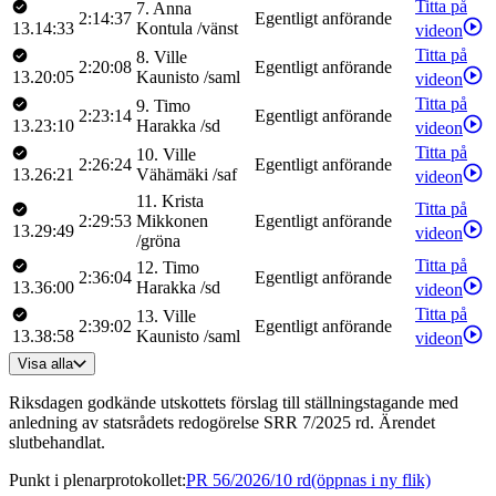
Titta på
7
.
Anna
2:14:37
Egentligt anförande
13.14:33
Kontula
/
vänst
videon
Titta på
8
.
Ville
2:20:08
Egentligt anförande
13.20:05
Kaunisto
/
saml
videon
Titta på
9
.
Timo
2:23:14
Egentligt anförande
13.23:10
Harakka
/
sd
videon
Titta på
10
.
Ville
2:26:24
Egentligt anförande
13.26:21
Vähämäki
/
saf
videon
11
.
Krista
Titta på
2:29:53
Mikkonen
Egentligt anförande
13.29:49
videon
/
gröna
Titta på
12
.
Timo
2:36:04
Egentligt anförande
13.36:00
Harakka
/
sd
videon
Titta på
13
.
Ville
2:39:02
Egentligt anförande
13.38:58
Kaunisto
/
saml
videon
Visa alla
Riksdagen godkände utskottets förslag till ställningstagande med
anledning av statsrådets redogörelse SRR 7/2025 rd. Ärendet
slutbehandlat.
Punkt i plenarprotokollet
:
PR 56/2026/10 rd
(öppnas i ny flik)