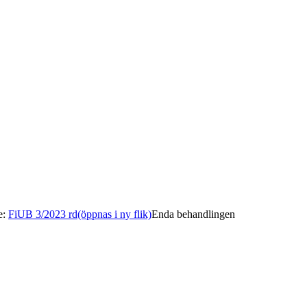
e
:
FiUB 3/2023 rd
(öppnas i ny flik)
Enda behandlingen