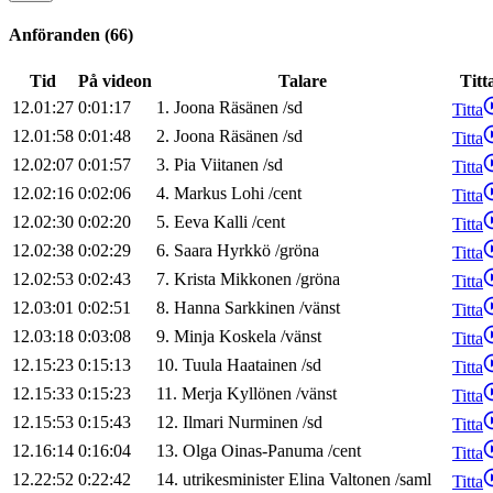
Anföranden
(
66
)
Tid
På videon
Talare
Titt
12.01:27
0:01:17
1
.
Joona
Räsänen
/
sd
Titta
12.01:58
0:01:48
2
.
Joona
Räsänen
/
sd
Titta
12.02:07
0:01:57
3
.
Pia
Viitanen
/
sd
Titta
12.02:16
0:02:06
4
.
Markus
Lohi
/
cent
Titta
12.02:30
0:02:20
5
.
Eeva
Kalli
/
cent
Titta
12.02:38
0:02:29
6
.
Saara
Hyrkkö
/
gröna
Titta
12.02:53
0:02:43
7
.
Krista
Mikkonen
/
gröna
Titta
12.03:01
0:02:51
8
.
Hanna
Sarkkinen
/
vänst
Titta
12.03:18
0:03:08
9
.
Minja
Koskela
/
vänst
Titta
12.15:23
0:15:13
10
.
Tuula
Haatainen
/
sd
Titta
12.15:33
0:15:23
11
.
Merja
Kyllönen
/
vänst
Titta
12.15:53
0:15:43
12
.
Ilmari
Nurminen
/
sd
Titta
12.16:14
0:16:04
13
.
Olga
Oinas-Panuma
/
cent
Titta
12.22:52
0:22:42
14
.
utrikesminister
Elina
Valtonen
/
saml
Titta