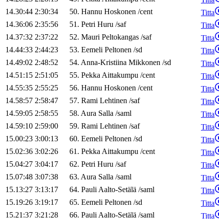
14.30:44
2:30:34
50
.
Hannu
Hoskonen
/
cent
Titta
14.36:06
2:35:56
51
.
Petri
Huru
/
saf
Titta
14.37:32
2:37:22
52
.
Mauri
Peltokangas
/
saf
Titta
14.44:33
2:44:23
53
.
Eemeli
Peltonen
/
sd
Titta
14.49:02
2:48:52
54
.
Anna-Kristiina
Mikkonen
/
sd
Titta
14.51:15
2:51:05
55
.
Pekka
Aittakumpu
/
cent
Titta
14.55:35
2:55:25
56
.
Hannu
Hoskonen
/
cent
Titta
14.58:57
2:58:47
57
.
Rami
Lehtinen
/
saf
Titta
14.59:05
2:58:55
58
.
Aura
Salla
/
saml
Titta
14.59:10
2:59:00
59
.
Rami
Lehtinen
/
saf
Titta
15.00:23
3:00:13
60
.
Eemeli
Peltonen
/
sd
Titta
15.02:36
3:02:26
61
.
Pekka
Aittakumpu
/
cent
Titta
15.04:27
3:04:17
62
.
Petri
Huru
/
saf
Titta
15.07:48
3:07:38
63
.
Aura
Salla
/
saml
Titta
15.13:27
3:13:17
64
.
Pauli
Aalto-Setälä
/
saml
Titta
15.19:26
3:19:17
65
.
Eemeli
Peltonen
/
sd
Titta
15.21:37
3:21:28
66
.
Pauli
Aalto-Setälä
/
saml
Titta