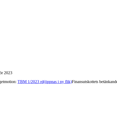
för 2023
getmotion
:
TBM 1/2023 rd
(öppnas i ny flik)
Finansutskottets betänkand