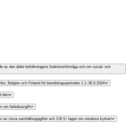
nde av den äldre befolkningens funktionsförmåga och om social- och
krike, Belgien och Finland för beredskapsperioden 1.1–30.6.2024
d den
en om farledsavgift
tseln av vissa samhällsuppgifter och 119 § i lagen om ortodoxa kyrkan