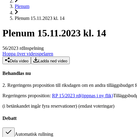
Plenum
Plenum 15.11.2023 kl. 14
Plenum 15.11.2023 kl. 14
56
/
2023
rd
Inspelning
Hoppa över videospelaren
Dela video
Ladda ned video
Behandlas nu
2.
Regeringens proposition till riksdagen om en andra tilläggsbudget 
Regeringens proposition
:
RP 15/2023 rd
(öppnas i ny flik)
Tilläggsbud
(i betänkandet ingår fyra reservationer) (endast voteringar)
Debatt
Automatisk rullning