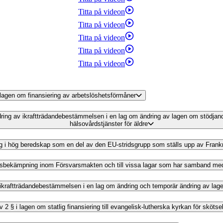
Titta på videon
Titta på videon
Titta på videon
Titta på videon
Titta på videon
v lagen om finansiering av arbetslöshetsförmåner
ändring av ikraftträdandebestämmelsen i en lag om ändring av lagen om stödja
hälsovårdstjänster för äldre
ning i hög beredskap som en del av den EU-stridsgrupp som ställs upp av Fran
brottsbekämpning inom Försvarsmakten och till vissa lagar som har samband me
av ikraftträdandebestämmelsen i en lag om ändring och temporär ändring av lag
av 2 § i lagen om statlig finansiering till evangelisk-lutherska kyrkan för skö