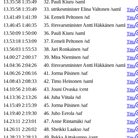
13.35:58
1:35:49
32
.
Pauli
Kiuru
/
saml
13.35:58
1:35:49
33
.
utrikesminister
Elina
Valtonen
/
saml
Titta
13.41:49
1:41:39
34
.
Eemeli
Peltonen
/
sd
Titta
13.46:45
1:46:35
35
.
försvarsminister
Antti
Häkkänen
/
saml
Titta
13.50:09
1:50:00
36
.
Pauli
Kiuru
/
saml
Titta
13.53:18
1:53:09
37
.
Eemeli
Peltonen
/
sd
Titta
13.56:03
1:55:53
38
.
Jari
Ronkainen
/
saf
Titta
14.00:27
2:00:17
39
.
Mira
Nieminen
/
saf
Titta
14.04:36
2:04:26
40
.
försvarsminister
Antti
Häkkänen
/
saml
Titta
14.06:26
2:06:16
41
.
Jorma
Piisinen
/
saf
Titta
14.08:43
2:08:33
42
.
Timo
Heinonen
/
saml
Titta
14.10:56
2:10:46
43
.
Jouni
Ovaska
/
cent
Titta
14.13:36
2:13:26
44
.
Juha
Viitala
/
sd
Titta
14.15:49
2:15:39
45
.
Jorma
Piisinen
/
saf
Titta
14.19:40
2:19:30
46
.
Juho
Eerola
/
saf
Titta
14.23:11
2:23:01
47
.
Anne
Rintamäki
/
saf
Titta
14.26:11
2:26:02
48
.
Sheikki
Laakso
/
saf
Titta
14.28:23
2:28:13
49
.
Pekka
Aittakumpu
/
cent
Titta