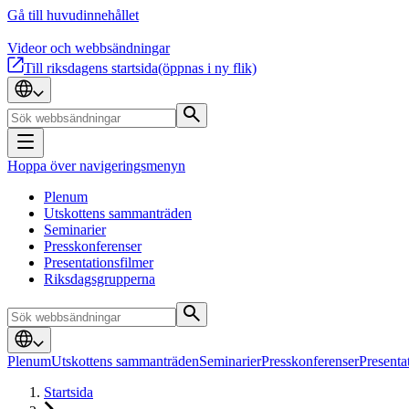
Gå till huvudinnehållet
Videor och webbsändningar
Till riksdagens startsida
(öppnas i ny flik)
Hoppa över navigeringsmenyn
Plenum
Utskottens sammanträden
Seminarier
Presskonferenser
Presentationsfilmer
Riksdagsgrupperna
Plenum
Utskottens sammanträden
Seminarier
Presskonferenser
Presenta
Startsida