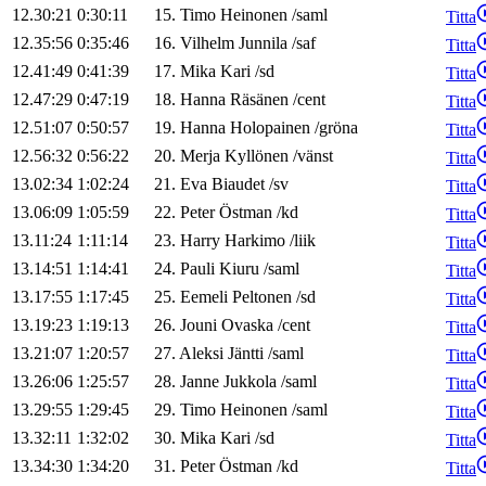
12.30:21
0:30:11
15
.
Timo
Heinonen
/
saml
Titta
12.35:56
0:35:46
16
.
Vilhelm
Junnila
/
saf
Titta
12.41:49
0:41:39
17
.
Mika
Kari
/
sd
Titta
12.47:29
0:47:19
18
.
Hanna
Räsänen
/
cent
Titta
12.51:07
0:50:57
19
.
Hanna
Holopainen
/
gröna
Titta
12.56:32
0:56:22
20
.
Merja
Kyllönen
/
vänst
Titta
13.02:34
1:02:24
21
.
Eva
Biaudet
/
sv
Titta
13.06:09
1:05:59
22
.
Peter
Östman
/
kd
Titta
13.11:24
1:11:14
23
.
Harry
Harkimo
/
liik
Titta
13.14:51
1:14:41
24
.
Pauli
Kiuru
/
saml
Titta
13.17:55
1:17:45
25
.
Eemeli
Peltonen
/
sd
Titta
13.19:23
1:19:13
26
.
Jouni
Ovaska
/
cent
Titta
13.21:07
1:20:57
27
.
Aleksi
Jäntti
/
saml
Titta
13.26:06
1:25:57
28
.
Janne
Jukkola
/
saml
Titta
13.29:55
1:29:45
29
.
Timo
Heinonen
/
saml
Titta
13.32:11
1:32:02
30
.
Mika
Kari
/
sd
Titta
13.34:30
1:34:20
31
.
Peter
Östman
/
kd
Titta