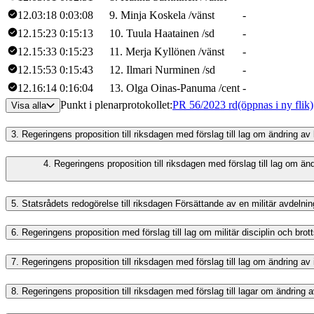
12.03:18
0:03:08
9
.
Minja
Koskela
/
vänst
-
12.15:23
0:15:13
10
.
Tuula
Haatainen
/
sd
-
12.15:33
0:15:23
11
.
Merja
Kyllönen
/
vänst
-
12.15:53
0:15:43
12
.
Ilmari
Nurminen
/
sd
-
12.16:14
0:16:04
13
.
Olga
Oinas-Panuma
/
cent
-
Punkt i plenarprotokollet
:
PR 56/2023 rd
(öppnas i ny flik)
Visa alla
3.
Regeringens proposition till riksdagen med förslag till lag om ändring a
4.
Regeringens proposition till riksdagen med förslag till lag om 
5.
Statsrådets redogörelse till riksdagen Försättande av en militär avdel
6.
Regeringens proposition med förslag till lag om militär disciplin och 
7.
Regeringens proposition till riksdagen med förslag till lag om ändring 
8.
Regeringens proposition till riksdagen med förslag till lagar om ändring 