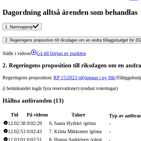
Dagordning alltså ärenden som behandlas
1.
Namnupprop
2.
Regeringens proposition till riksdagen om en andra tilläggsbudget för 20
Ställe i videon
Gå till början av punkten
2.
Regeringens proposition till riksdagen om en andra
Regeringens proposition
:
RP 15/2023 rd
(öppnas i ny flik)
Tilläggsbud
(i betänkandet ingår fyra reservationer) (endast voteringar)
Hållna anföranden (13)
Tid
På videon
Talare
Typ av anföra
12.02:38
0:02:29
6
.
Saara
Hyrkkö
/
gröna
-
12.02:53
0:02:43
7
.
Krista
Mikkonen
/
gröna
-
12.03:01
0:02:51
8
.
Hanna
Sarkkinen
/
vänst
-