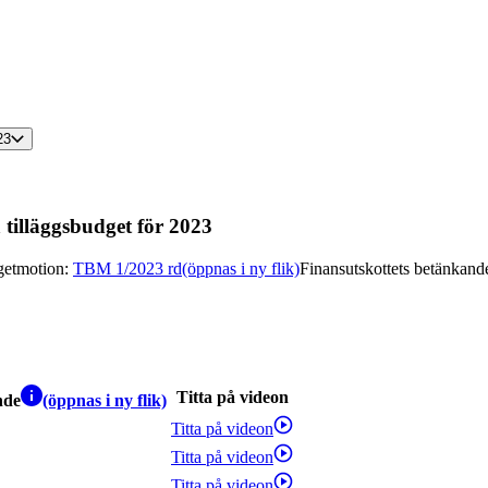
23
 tilläggsbudget för 2023
getmotion
:
TBM 1/2023 rd
(öppnas i ny flik)
Finansutskottets betänkand
Titta på videon
nde
(öppnas i ny flik)
Titta på videon
Titta på videon
Titta på videon