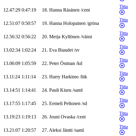
Titta
12.47:29
0:47:19
18
.
Hanna
Räsänen
/
cent
Titta
12.51:07
0:50:57
19
.
Hanna
Holopainen
/
gröna
Titta
12.56:32
0:56:22
20
.
Merja
Kyllönen
/
vänst
Titta
13.02:34
1:02:24
21
.
Eva
Biaudet
/
sv
Titta
13.06:09
1:05:59
22
.
Peter
Östman
/
kd
Titta
13.11:24
1:11:14
23
.
Harry
Harkimo
/
liik
Titta
13.14:51
1:14:41
24
.
Pauli
Kiuru
/
saml
Titta
13.17:55
1:17:45
25
.
Eemeli
Peltonen
/
sd
Titta
13.19:23
1:19:13
26
.
Jouni
Ovaska
/
cent
Titta
13.21:07
1:20:57
27
.
Aleksi
Jäntti
/
saml