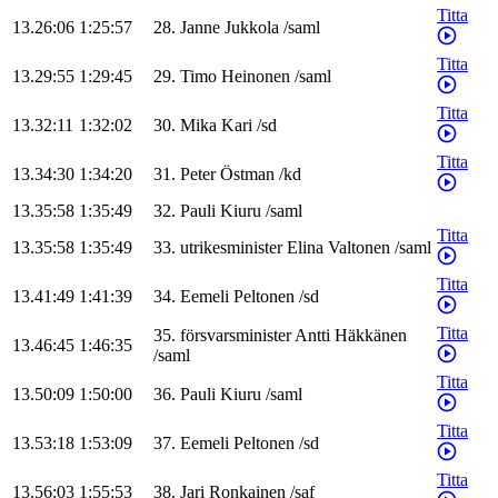
Titta
13.26:06
1:25:57
28
.
Janne
Jukkola
/
saml
Titta
13.29:55
1:29:45
29
.
Timo
Heinonen
/
saml
Titta
13.32:11
1:32:02
30
.
Mika
Kari
/
sd
Titta
13.34:30
1:34:20
31
.
Peter
Östman
/
kd
13.35:58
1:35:49
32
.
Pauli
Kiuru
/
saml
Titta
13.35:58
1:35:49
33
.
utrikesminister
Elina
Valtonen
/
saml
Titta
13.41:49
1:41:39
34
.
Eemeli
Peltonen
/
sd
Titta
35
.
försvarsminister
Antti
Häkkänen
13.46:45
1:46:35
/
saml
Titta
13.50:09
1:50:00
36
.
Pauli
Kiuru
/
saml
Titta
13.53:18
1:53:09
37
.
Eemeli
Peltonen
/
sd
Titta
13.56:03
1:55:53
38
.
Jari
Ronkainen
/
saf