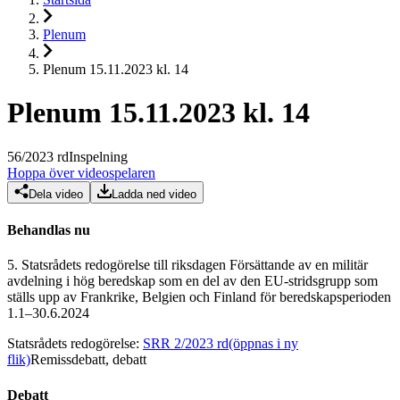
Plenum
Plenum 15.11.2023 kl. 14
Plenum 15.11.2023 kl. 14
56
/
2023
rd
Inspelning
Hoppa över videospelaren
Dela video
Ladda ned video
Behandlas nu
5.
Statsrådets redogörelse till riksdagen Försättande av en militär
avdelning i hög beredskap som en del av den EU-stridsgrupp som
ställs upp av Frankrike, Belgien och Finland för beredskapsperioden
1.1–30.6.2024
Statsrådets redogörelse
:
SRR 2/2023 rd
(öppnas i ny
flik)
Remissdebatt, debatt
Debatt