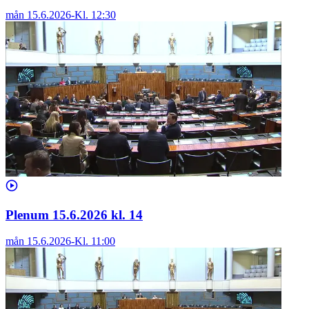
mån 15.6.2026
-
Kl.
12:30
Plenum 15.6.2026 kl. 14
mån 15.6.2026
-
Kl.
11:00