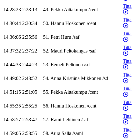
Titta
14.28:23
2:28:13
49
.
Pekka
Aittakumpu
/
cent
Titta
14.30:44
2:30:34
50
.
Hannu
Hoskonen
/
cent
Titta
14.36:06
2:35:56
51
.
Petri
Huru
/
saf
Titta
14.37:32
2:37:22
52
.
Mauri
Peltokangas
/
saf
Titta
14.44:33
2:44:23
53
.
Eemeli
Peltonen
/
sd
Titta
14.49:02
2:48:52
54
.
Anna-Kristiina
Mikkonen
/
sd
Titta
14.51:15
2:51:05
55
.
Pekka
Aittakumpu
/
cent
Titta
14.55:35
2:55:25
56
.
Hannu
Hoskonen
/
cent
Titta
14.58:57
2:58:47
57
.
Rami
Lehtinen
/
saf
Titta
14.59:05
2:58:55
58
.
Aura
Salla
/
saml