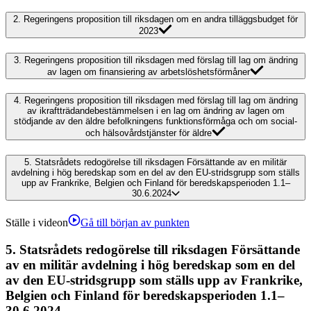
2.
Regeringens proposition till riksdagen om en andra tilläggsbudget för
2023
3.
Regeringens proposition till riksdagen med förslag till lag om ändring
av lagen om finansiering av arbetslöshetsförmåner
4.
Regeringens proposition till riksdagen med förslag till lag om ändring
av ikraftträdandebestämmelsen i en lag om ändring av lagen om
stödjande av den äldre befolkningens funktionsförmåga och om social-
och hälsovårdstjänster för äldre
5.
Statsrådets redogörelse till riksdagen Försättande av en militär
avdelning i hög beredskap som en del av den EU-stridsgrupp som ställs
upp av Frankrike, Belgien och Finland för beredskapsperioden 1.1–
30.6.2024
Ställe i videon
Gå till början av punkten
5.
Statsrådets redogörelse till riksdagen Försättande
av en militär avdelning i hög beredskap som en del
av den EU-stridsgrupp som ställs upp av Frankrike,
Belgien och Finland för beredskapsperioden 1.1–
30.6.2024