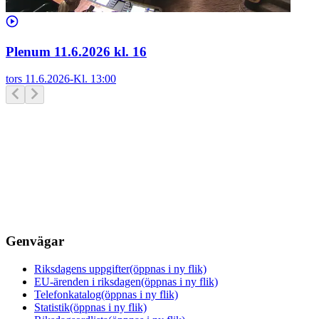
Plenum 11.6.2026 kl. 16
tors 11.6.2026
-
Kl.
13:00
Genvägar
Riksdagens uppgifter
(öppnas i ny flik)
EU-ärenden i riksdagen
(öppnas i ny flik)
Telefonkatalog
(öppnas i ny flik)
Statistik
(öppnas i ny flik)