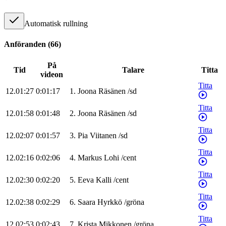
Automatisk rullning
Anföranden
(
66
)
På
Tid
Talare
Titta
videon
Titta
12.01:27
0:01:17
1
.
Joona
Räsänen
/
sd
Titta
12.01:58
0:01:48
2
.
Joona
Räsänen
/
sd
Titta
12.02:07
0:01:57
3
.
Pia
Viitanen
/
sd
Titta
12.02:16
0:02:06
4
.
Markus
Lohi
/
cent
Titta
12.02:30
0:02:20
5
.
Eeva
Kalli
/
cent
Titta
12.02:38
0:02:29
6
.
Saara
Hyrkkö
/
gröna
Titta
12.02:53
0:02:43
7
.
Krista
Mikkonen
/
gröna