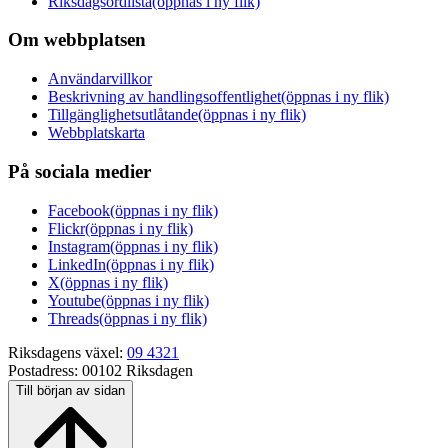
Riksdagsordlista
(öppnas i ny flik)
Om webbplatsen
Användarvillkor
Beskrivning av handlingsoffentlighet
(öppnas i ny flik)
Tillgänglighetsutlåtande
(öppnas i ny flik)
Webbplatskarta
På sociala medier
Facebook
(öppnas i ny flik)
Flickr
(öppnas i ny flik)
Instagram
(öppnas i ny flik)
LinkedIn
(öppnas i ny flik)
X
(öppnas i ny flik)
Youtube
(öppnas i ny flik)
Threads
(öppnas i ny flik)
Riksdagens växel:
09 4321
Postadress:
00102 Riksdagen
Till början av sidan