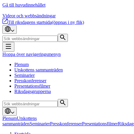
Gå till huvudinnehållet
Videor och webbsändningar
Till riksdagens startsida
(öppnas i ny flik)
Hoppa över navigeringsmenyn
Plenum
Utskottens sammanträden
Seminarier
Presskonferenser
Presentationsfilmer
Riksdagsgrupperna
Plenum
Utskottens
sammanträden
Seminarier
Presskonferenser
Presentationsfilmer
Riksdag
Startsida