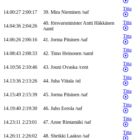
Titta
14.00:27
2:00:17
39
.
Mira
Nieminen
/
saf
Titta
40
.
försvarsminister
Antti
Häkkänen
14.04:36
2:04:26
/
saml
Titta
14.06:26
2:06:16
41
.
Jorma
Piisinen
/
saf
Titta
14.08:43
2:08:33
42
.
Timo
Heinonen
/
saml
Titta
14.10:56
2:10:46
43
.
Jouni
Ovaska
/
cent
Titta
14.13:36
2:13:26
44
.
Juha
Viitala
/
sd
Titta
14.15:49
2:15:39
45
.
Jorma
Piisinen
/
saf
Titta
14.19:40
2:19:30
46
.
Juho
Eerola
/
saf
Titta
14.23:11
2:23:01
47
.
Anne
Rintamäki
/
saf
Titta
14.26:11
2:26:02
48
.
Sheikki
Laakso
/
saf