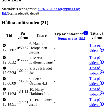
Statsrådets redogörelse
:
SRR 2/2023 rd
(öppnas i ny
flik)
Remissdebatt, debatt
Hållna anföranden (21)
På
Titta på
Typ av anförande
Tid
Talare
videon
videon
(öppnas i ny flik)
6
.
Hanna
Titta på
0:50:57
Holopainen
-
12.51:07
videon
/
gröna
Titta på
7
.
Merja
0:56:22
-
12.56:32
Kyllönen
/
vänst
videon
Titta på
8
.
Eva
Biaudet
1:02:24
-
13.02:34
/
sv
videon
Titta på
9
.
Peter
1:05:59
-
13.06:09
Östman
/
kd
videon
Titta på
10
.
Harry
1:11:14
-
13.11:24
Harkimo
/
liik
videon
Titta på
11
.
Pauli
Kiuru
1:14:41
-
13.14:51
/
saml
videon