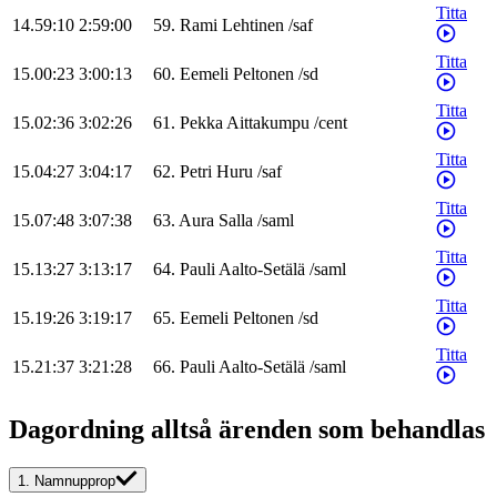
Titta
14.59:10
2:59:00
59
.
Rami
Lehtinen
/
saf
Titta
15.00:23
3:00:13
60
.
Eemeli
Peltonen
/
sd
Titta
15.02:36
3:02:26
61
.
Pekka
Aittakumpu
/
cent
Titta
15.04:27
3:04:17
62
.
Petri
Huru
/
saf
Titta
15.07:48
3:07:38
63
.
Aura
Salla
/
saml
Titta
15.13:27
3:13:17
64
.
Pauli
Aalto-Setälä
/
saml
Titta
15.19:26
3:19:17
65
.
Eemeli
Peltonen
/
sd
Titta
15.21:37
3:21:28
66
.
Pauli
Aalto-Setälä
/
saml
Dagordning alltså ärenden som behandlas
1.
Namnupprop