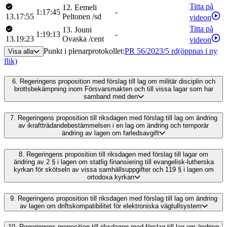
Titta på
12
.
Eemeli
1:17:45
-
13.17:55
Peltonen
/
sd
videon
Titta på
13
.
Jouni
1:19:13
-
13.19:23
Ovaska
/
cent
videon
Punkt i plenarprotokollet
:
PR 56/2023/5 rd
(öppnas i ny
Visa alla
flik)
6.
Regeringens proposition med förslag till lag om militär disciplin och
brottsbekämpning inom Försvarsmakten och till vissa lagar som har
samband med den
7.
Regeringens proposition till riksdagen med förslag till lag om ändring
av ikraftträdandebestämmelsen i en lag om ändring och temporär
ändring av lagen om farledsavgift
8.
Regeringens proposition till riksdagen med förslag till lagar om
ändring av 2 § i lagen om statlig finansiering till evangelisk-lutherska
kyrkan för skötseln av vissa samhällsuppgifter och 119 § i lagen om
ortodoxa kyrkan
9.
Regeringens proposition till riksdagen med förslag till lag om ändring
av lagen om driftskompatibilitet för elektroniska vägtullsystem
10.
Regeringens proposition till riksdagen med förslag till lag om ändring