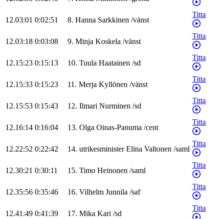
Titta
12.03:01
0:02:51
8
.
Hanna
Sarkkinen
/
vänst
Titta
12.03:18
0:03:08
9
.
Minja
Koskela
/
vänst
Titta
12.15:23
0:15:13
10
.
Tuula
Haatainen
/
sd
Titta
12.15:33
0:15:23
11
.
Merja
Kyllönen
/
vänst
Titta
12.15:53
0:15:43
12
.
Ilmari
Nurminen
/
sd
Titta
12.16:14
0:16:04
13
.
Olga
Oinas-Panuma
/
cent
Titta
12.22:52
0:22:42
14
.
utrikesminister
Elina
Valtonen
/
saml
Titta
12.30:21
0:30:11
15
.
Timo
Heinonen
/
saml
Titta
12.35:56
0:35:46
16
.
Vilhelm
Junnila
/
saf
Titta
12.41:49
0:41:39
17
.
Mika
Kari
/
sd