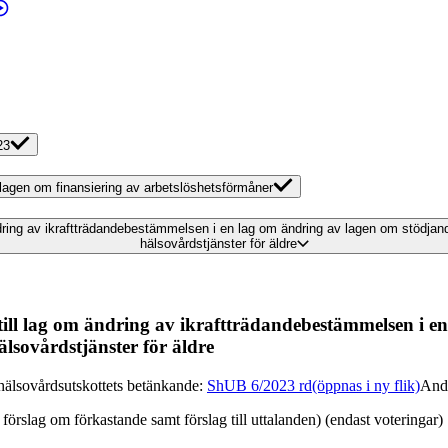
23
v lagen om finansiering av arbetslöshetsförmåner
ändring av ikraftträdandebestämmelsen i en lag om ändring av lagen om stödja
hälsovårdstjänster för äldre
 till lag om ändring av ikraftträdandebestämmelsen i 
lsovårdstjänster för äldre
hälsovårdsutskottets betänkande
:
ShUB 6/2023 rd
(öppnas i ny flik)
And
 förslag om förkastande samt förslag till uttalanden) (endast voteringar)