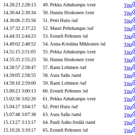
14.28:23
2:28:13
49
.
Pekka
Aittakumpu
/
cent
Titta
14.30:44
2:30:34
50
.
Hannu
Hoskonen
/
cent
Titta
14.36:06
2:35:56
51
.
Petri
Huru
/
saf
Titta
14.37:32
2:37:22
52
.
Mauri
Peltokangas
/
saf
Titta
14.44:33
2:44:23
53
.
Eemeli
Peltonen
/
sd
Titta
14.49:02
2:48:52
54
.
Anna-Kristiina
Mikkonen
/
sd
Titta
14.51:15
2:51:05
55
.
Pekka
Aittakumpu
/
cent
Titta
14.55:35
2:55:25
56
.
Hannu
Hoskonen
/
cent
Titta
14.58:57
2:58:47
57
.
Rami
Lehtinen
/
saf
Titta
14.59:05
2:58:55
58
.
Aura
Salla
/
saml
Titta
14.59:10
2:59:00
59
.
Rami
Lehtinen
/
saf
Titta
15.00:23
3:00:13
60
.
Eemeli
Peltonen
/
sd
Titta
15.02:36
3:02:26
61
.
Pekka
Aittakumpu
/
cent
Titta
15.04:27
3:04:17
62
.
Petri
Huru
/
saf
Titta
15.07:48
3:07:38
63
.
Aura
Salla
/
saml
Titta
15.13:27
3:13:17
64
.
Pauli
Aalto-Setälä
/
saml
Titta
15.19:26
3:19:17
65
.
Eemeli
Peltonen
/
sd
Titta