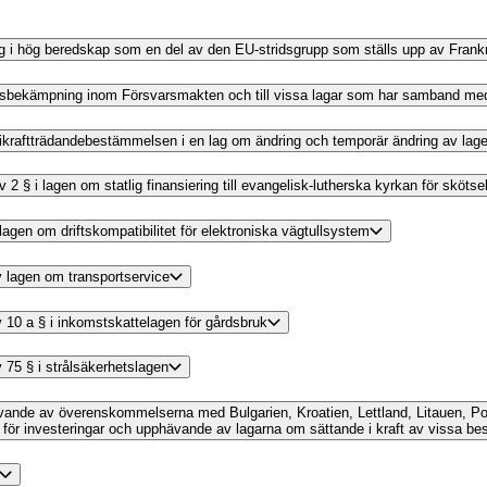
ning i hög beredskap som en del av den EU-stridsgrupp som ställs upp av Fran
brottsbekämpning inom Försvarsmakten och till vissa lagar som har samband me
av ikraftträdandebestämmelsen i en lag om ändring och temporär ändring av lag
av 2 § i lagen om statlig finansiering till evangelisk-lutherska kyrkan för skö
 lagen om driftskompatibilitet för elektroniska vägtullsystem
av lagen om transportservice
av 10 a § i inkomstskattelagen för gårdsbruk
v 75 § i strålsäkerhetslagen
phävande av överenskommelserna med Bulgarien, Kroatien, Lettland, Litauen, 
för investeringar och upphävande av lagarna om sättande i kraft av vissa 