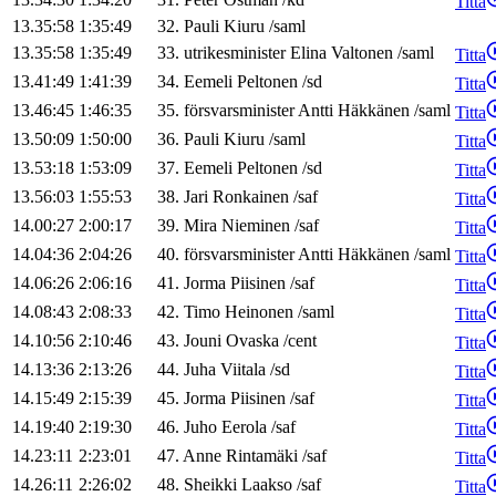
Titta
13.35:58
1:35:49
32
.
Pauli
Kiuru
/
saml
13.35:58
1:35:49
33
.
utrikesminister
Elina
Valtonen
/
saml
Titta
13.41:49
1:41:39
34
.
Eemeli
Peltonen
/
sd
Titta
13.46:45
1:46:35
35
.
försvarsminister
Antti
Häkkänen
/
saml
Titta
13.50:09
1:50:00
36
.
Pauli
Kiuru
/
saml
Titta
13.53:18
1:53:09
37
.
Eemeli
Peltonen
/
sd
Titta
13.56:03
1:55:53
38
.
Jari
Ronkainen
/
saf
Titta
14.00:27
2:00:17
39
.
Mira
Nieminen
/
saf
Titta
14.04:36
2:04:26
40
.
försvarsminister
Antti
Häkkänen
/
saml
Titta
14.06:26
2:06:16
41
.
Jorma
Piisinen
/
saf
Titta
14.08:43
2:08:33
42
.
Timo
Heinonen
/
saml
Titta
14.10:56
2:10:46
43
.
Jouni
Ovaska
/
cent
Titta
14.13:36
2:13:26
44
.
Juha
Viitala
/
sd
Titta
14.15:49
2:15:39
45
.
Jorma
Piisinen
/
saf
Titta
14.19:40
2:19:30
46
.
Juho
Eerola
/
saf
Titta
14.23:11
2:23:01
47
.
Anne
Rintamäki
/
saf
Titta
14.26:11
2:26:02
48
.
Sheikki
Laakso
/
saf
Titta