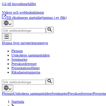
Gå till huvudinnehållet
Videor och webbsändningar
Till riksdagens startsida
(öppnas i ny flik)
Hoppa över navigeringsmenyn
Plenum
Utskottens sammanträden
Seminarier
Presskonferenser
Presentationsfilmer
Riksdagsgrupperna
Plenum
Utskottens sammanträden
Seminarier
Presskonferenser
Presenta
Startsida