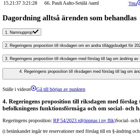
15.21:37
3:21:28
66
.
Pauli
Aalto-Setälä
/
saml
Titta
Dagordning alltså ärenden som behandlas
1.
Namnupprop
2.
Regeringens proposition till riksdagen om en andra tilläggsbudget för 20
3.
Regeringens proposition till riksdagen med förslag till lag om ändring a
4.
Regeringens proposition till riksdagen med förslag till lag om 
Ställe i videon
Gå till början av punkten
4.
Regeringens proposition till riksdagen med förslag
befolkningens funktionsförmåga och om social- och hä
Regeringens proposition
:
RP 54/2023 rd
(öppnas i ny flik)
Social- och 
(i betänkandet ingår tre reservationer med förslag till en §-ändring och