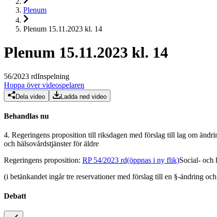
Plenum
Plenum 15.11.2023 kl. 14
Plenum 15.11.2023 kl. 14
56
/
2023
rd
Inspelning
Hoppa över videospelaren
Dela video
Ladda ned video
Behandlas nu
4.
Regeringens proposition till riksdagen med förslag till lag om änd
och hälsovårdstjänster för äldre
Regeringens proposition
:
RP 54/2023 rd
(öppnas i ny flik)
Social- och 
(i betänkandet ingår tre reservationer med förslag till en §-ändring och
Debatt