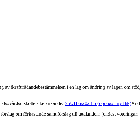
ring av ikraftträdandebestämmelsen i en lag om ändring av lagen om st
hälsovårdsutskottets betänkande
:
ShUB 6/2023 rd
(öppnas i ny flik)
And
 förslag om förkastande samt förslag till uttalanden) (endast voteringar)