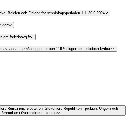
krike, Belgien och Finland för beredskapsperioden 1.1–30.6.2024
d den
en om farledsavgift
tseln av vissa samhällsuppgifter och 119 § i lagen om ortodoxa kyrkan
Polen, Rumänien, Slovakien, Slovenien, Republiken Tjeckien, Ungern och
bestämmelser i överenskommelserna