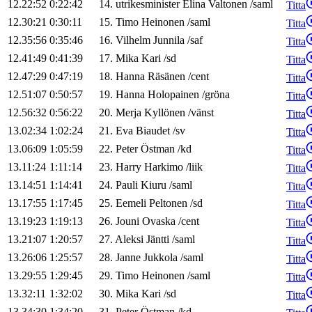
12.22:52
0:22:42
14
.
utrikesminister
Elina
Valtonen
/
saml
Titta
12.30:21
0:30:11
15
.
Timo
Heinonen
/
saml
Titta
12.35:56
0:35:46
16
.
Vilhelm
Junnila
/
saf
Titta
12.41:49
0:41:39
17
.
Mika
Kari
/
sd
Titta
12.47:29
0:47:19
18
.
Hanna
Räsänen
/
cent
Titta
12.51:07
0:50:57
19
.
Hanna
Holopainen
/
gröna
Titta
12.56:32
0:56:22
20
.
Merja
Kyllönen
/
vänst
Titta
13.02:34
1:02:24
21
.
Eva
Biaudet
/
sv
Titta
13.06:09
1:05:59
22
.
Peter
Östman
/
kd
Titta
13.11:24
1:11:14
23
.
Harry
Harkimo
/
liik
Titta
13.14:51
1:14:41
24
.
Pauli
Kiuru
/
saml
Titta
13.17:55
1:17:45
25
.
Eemeli
Peltonen
/
sd
Titta
13.19:23
1:19:13
26
.
Jouni
Ovaska
/
cent
Titta
13.21:07
1:20:57
27
.
Aleksi
Jäntti
/
saml
Titta
13.26:06
1:25:57
28
.
Janne
Jukkola
/
saml
Titta
13.29:55
1:29:45
29
.
Timo
Heinonen
/
saml
Titta
13.32:11
1:32:02
30
.
Mika
Kari
/
sd
Titta
13.34:30
1:34:20
31
.
Peter
Östman
/
kd