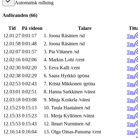
Automatisk rullning
Anföranden
(
66
)
Tid
På videon
Talare
Titt
12.01:27
0:01:17
1
.
Joona
Räsänen
/
sd
Titta
12.01:58
0:01:48
2
.
Joona
Räsänen
/
sd
Titta
12.02:07
0:01:57
3
.
Pia
Viitanen
/
sd
Titta
12.02:16
0:02:06
4
.
Markus
Lohi
/
cent
Titta
12.02:30
0:02:20
5
.
Eeva
Kalli
/
cent
Titta
12.02:38
0:02:29
6
.
Saara
Hyrkkö
/
gröna
Titta
12.02:53
0:02:43
7
.
Krista
Mikkonen
/
gröna
Titta
12.03:01
0:02:51
8
.
Hanna
Sarkkinen
/
vänst
Titta
12.03:18
0:03:08
9
.
Minja
Koskela
/
vänst
Titta
12.15:23
0:15:13
10
.
Tuula
Haatainen
/
sd
Titta
12.15:33
0:15:23
11
.
Merja
Kyllönen
/
vänst
Titta
12.15:53
0:15:43
12
.
Ilmari
Nurminen
/
sd
Titta
12.16:14
0:16:04
13
.
Olga
Oinas-Panuma
/
cent
Titta