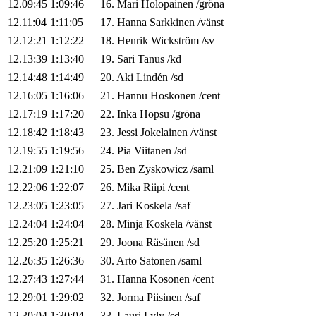
12.09:45
1:09:46
16
.
Mari
Holopainen
/
gröna
12.11:04
1:11:05
17
.
Hanna
Sarkkinen
/
vänst
12.12:21
1:12:22
18
.
Henrik
Wickström
/
sv
12.13:39
1:13:40
19
.
Sari
Tanus
/
kd
12.14:48
1:14:49
20
.
Aki
Lindén
/
sd
12.16:05
1:16:06
21
.
Hannu
Hoskonen
/
cent
12.17:19
1:17:20
22
.
Inka
Hopsu
/
gröna
12.18:42
1:18:43
23
.
Jessi
Jokelainen
/
vänst
12.19:55
1:19:56
24
.
Pia
Viitanen
/
sd
12.21:09
1:21:10
25
.
Ben
Zyskowicz
/
saml
12.22:06
1:22:07
26
.
Mika
Riipi
/
cent
12.23:05
1:23:05
27
.
Jari
Koskela
/
saf
12.24:04
1:24:04
28
.
Minja
Koskela
/
vänst
12.25:20
1:25:21
29
.
Joona
Räsänen
/
sd
12.26:35
1:26:36
30
.
Arto
Satonen
/
saml
12.27:43
1:27:44
31
.
Hanna
Kosonen
/
cent
12.29:01
1:29:02
32
.
Jorma
Piisinen
/
saf
12.30:04
1:30:04
33
.
Lauri
Lyly
/
sd