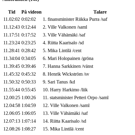
Tid
På videon
Talare
11.02:02
0:02:02
1
.
finansminister
Riikka
Purra
/
saf
11.12:43
0:12:44
2
.
Ville
Valkonen
/
saml
11.17:51
0:17:52
3
.
Ville
Vähämäki
/
saf
11.23:24
0:23:25
4
.
Riitta
Kaarisalo
/
sd
11.28:41
0:28:42
5
.
Mika
Lintilä
/
cent
11.34:04
0:34:05
6
.
Mari
Holopainen
/
gröna
11.39:45
0:39:46
7
.
Hanna
Sarkkinen
/
vänst
11.45:32
0:45:32
8
.
Henrik
Wickström
/
sv
11.50:32
0:50:33
9
.
Sari
Tanus
/
kd
11.55:44
0:55:45
10
.
Harry
Harkimo
/
liik
12.00:25
1:00:26
11
.
statsminister
Petteri
Orpo
/
saml
12.04:58
1:04:59
12
.
Ville
Valkonen
/
saml
12.06:05
1:06:05
13
.
Ville
Vähämäki
/
saf
12.07:13
1:07:14
14
.
Riitta
Kaarisalo
/
sd
12.08:26
1:08:27
15
.
Mika
Lintilä
/
cent