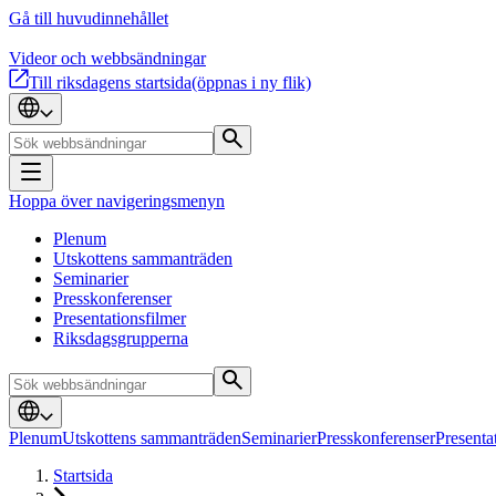
Gå till huvudinnehållet
Videor och webbsändningar
Till riksdagens startsida
(öppnas i ny flik)
Hoppa över navigeringsmenyn
Plenum
Utskottens sammanträden
Seminarier
Presskonferenser
Presentationsfilmer
Riksdagsgrupperna
Plenum
Utskottens sammanträden
Seminarier
Presskonferenser
Presenta
Startsida