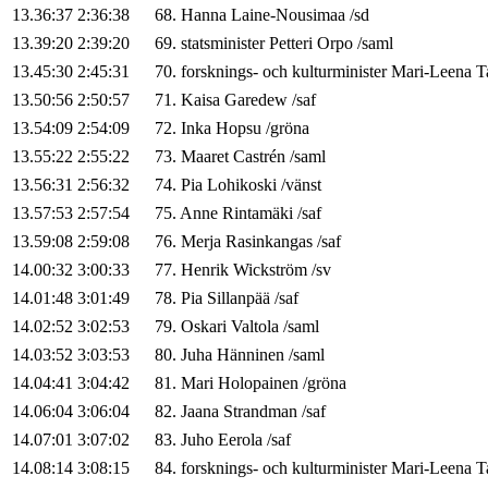
13.36:37
2:36:38
68
.
Hanna
Laine-Nousimaa
/
sd
13.39:20
2:39:20
69
.
statsminister
Petteri
Orpo
/
saml
13.45:30
2:45:31
70
.
forsknings- och kulturminister
Mari-Leena
T
13.50:56
2:50:57
71
.
Kaisa
Garedew
/
saf
13.54:09
2:54:09
72
.
Inka
Hopsu
/
gröna
13.55:22
2:55:22
73
.
Maaret
Castrén
/
saml
13.56:31
2:56:32
74
.
Pia
Lohikoski
/
vänst
13.57:53
2:57:54
75
.
Anne
Rintamäki
/
saf
13.59:08
2:59:08
76
.
Merja
Rasinkangas
/
saf
14.00:32
3:00:33
77
.
Henrik
Wickström
/
sv
14.01:48
3:01:49
78
.
Pia
Sillanpää
/
saf
14.02:52
3:02:53
79
.
Oskari
Valtola
/
saml
14.03:52
3:03:53
80
.
Juha
Hänninen
/
saml
14.04:41
3:04:42
81
.
Mari
Holopainen
/
gröna
14.06:04
3:06:04
82
.
Jaana
Strandman
/
saf
14.07:01
3:07:02
83
.
Juho
Eerola
/
saf
14.08:14
3:08:15
84
.
forsknings- och kulturminister
Mari-Leena
T