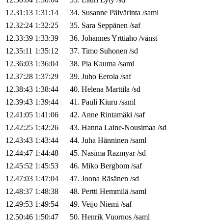
12.31:13
1:31:14
34
.
Susanne
Päivärinta
/
saml
12.32:24
1:32:25
35
.
Sara
Seppänen
/
saf
12.33:39
1:33:39
36
.
Johannes
Yrttiaho
/
vänst
12.35:11
1:35:12
37
.
Timo
Suhonen
/
sd
12.36:03
1:36:04
38
.
Pia
Kauma
/
saml
12.37:28
1:37:29
39
.
Juho
Eerola
/
saf
12.38:43
1:38:44
40
.
Helena
Marttila
/
sd
12.39:43
1:39:44
41
.
Pauli
Kiuru
/
saml
12.41:05
1:41:06
42
.
Anne
Rintamäki
/
saf
12.42:25
1:42:26
43
.
Hanna
Laine-Nousimaa
/
sd
12.43:43
1:43:44
44
.
Juha
Hänninen
/
saml
12.44:47
1:44:48
45
.
Nasima
Razmyar
/
sd
12.45:52
1:45:53
46
.
Miko
Bergbom
/
saf
12.47:03
1:47:04
47
.
Joona
Räsänen
/
sd
12.48:37
1:48:38
48
.
Pertti
Hemmilä
/
saml
12.49:53
1:49:54
49
.
Veijo
Niemi
/
saf
12.50:46
1:50:47
50
.
Henrik
Vuornos
/
saml