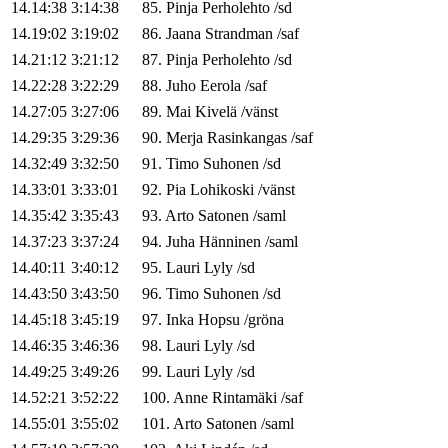
14.14:38
3:14:38
85
.
Pinja
Perholehto
/
sd
14.19:02
3:19:02
86
.
Jaana
Strandman
/
saf
14.21:12
3:21:12
87
.
Pinja
Perholehto
/
sd
14.22:28
3:22:29
88
.
Juho
Eerola
/
saf
14.27:05
3:27:06
89
.
Mai
Kivelä
/
vänst
14.29:35
3:29:36
90
.
Merja
Rasinkangas
/
saf
14.32:49
3:32:50
91
.
Timo
Suhonen
/
sd
14.33:01
3:33:01
92
.
Pia
Lohikoski
/
vänst
14.35:42
3:35:43
93
.
Arto
Satonen
/
saml
14.37:23
3:37:24
94
.
Juha
Hänninen
/
saml
14.40:11
3:40:12
95
.
Lauri
Lyly
/
sd
14.43:50
3:43:50
96
.
Timo
Suhonen
/
sd
14.45:18
3:45:19
97
.
Inka
Hopsu
/
gröna
14.46:35
3:46:36
98
.
Lauri
Lyly
/
sd
14.49:25
3:49:26
99
.
Lauri
Lyly
/
sd
14.52:21
3:52:22
100
.
Anne
Rintamäki
/
saf
14.55:01
3:55:02
101
.
Arto
Satonen
/
saml