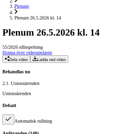
Plenum
Plenum 26.5.2026 kl. 14
Plenum 26.5.2026 kl. 14
55
/
2026
rd
Inspelning
Hoppa över videospelaren
Dela video
Ladda ned video
Behandlas nu
2.1.
Unionsärenden
Unionsärenden
Debatt
Automatisk rullning
Anföranden
(
140
)