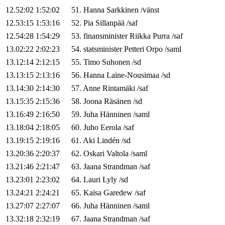
12.52:02
1:52:02
51
.
Hanna
Sarkkinen
/
vänst
12.53:15
1:53:16
52
.
Pia
Sillanpää
/
saf
12.54:28
1:54:29
53
.
finansminister
Riikka
Purra
/
saf
13.02:22
2:02:23
54
.
statsminister
Petteri
Orpo
/
saml
13.12:14
2:12:15
55
.
Timo
Suhonen
/
sd
13.13:15
2:13:16
56
.
Hanna
Laine-Nousimaa
/
sd
13.14:30
2:14:30
57
.
Anne
Rintamäki
/
saf
13.15:35
2:15:36
58
.
Joona
Räsänen
/
sd
13.16:49
2:16:50
59
.
Juha
Hänninen
/
saml
13.18:04
2:18:05
60
.
Juho
Eerola
/
saf
13.19:15
2:19:16
61
.
Aki
Lindén
/
sd
13.20:36
2:20:37
62
.
Oskari
Valtola
/
saml
13.21:46
2:21:47
63
.
Jaana
Strandman
/
saf
13.23:01
2:23:02
64
.
Lauri
Lyly
/
sd
13.24:21
2:24:21
65
.
Kaisa
Garedew
/
saf
13.27:07
2:27:07
66
.
Juha
Hänninen
/
saml
13.32:18
2:32:19
67
.
Jaana
Strandman
/
saf