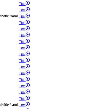
Titta
Titta
alvitie
/
saml
Titta
Titta
Titta
Titta
Titta
Titta
Titta
Titta
Titta
Titta
Titta
Titta
Titta
Titta
alvitie
/
saml
Titta