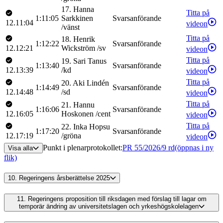
17
.
Hanna
Titta på
1:11:05
Sarkkinen
Svarsanförande
12.11:04
videon
/
vänst
Titta på
18
.
Henrik
1:12:22
Svarsanförande
12.12:21
Wickström
/
sv
videon
Titta på
19
.
Sari
Tanus
1:13:40
Svarsanförande
12.13:39
/
kd
videon
Titta på
20
.
Aki
Lindén
1:14:49
Svarsanförande
12.14:48
/
sd
videon
Titta på
21
.
Hannu
1:16:06
Svarsanförande
12.16:05
Hoskonen
/
cent
videon
Titta på
22
.
Inka
Hopsu
1:17:20
Svarsanförande
12.17:19
/
gröna
videon
Punkt i plenarprotokollet
:
PR 55/2026/9 rd
(öppnas i ny
Visa alla
flik)
10.
Regeringens årsberättelse 2025
11.
Regeringens proposition till riksdagen med förslag till lagar om
temporär ändring av universitetslagen och yrkeshögskolelagen