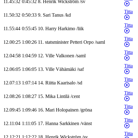
11.45:32
0:45:32
8
.
Henrik
Wickström
/
sv
Titta
11.50:32
0:50:33
9
.
Sari
Tanus
/
kd
Titta
11.55:44
0:55:45
10
.
Harry
Harkimo
/
liik
Titta
12.00:25
1:00:26
11
.
statsminister
Petteri
Orpo
/
saml
Titta
12.04:58
1:04:59
12
.
Ville
Valkonen
/
saml
Titta
12.06:05
1:06:05
13
.
Ville
Vähämäki
/
saf
Titta
12.07:13
1:07:14
14
.
Riitta
Kaarisalo
/
sd
Titta
12.08:26
1:08:27
15
.
Mika
Lintilä
/
cent
Titta
12.09:45
1:09:46
16
.
Mari
Holopainen
/
gröna
Titta
12.11:04
1:11:05
17
.
Hanna
Sarkkinen
/
vänst
Titta
12.12:21
1:12:22
18
.
Henrik
Wickström
/
sv