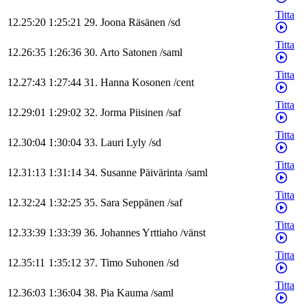
Titta
12.25:20
1:25:21
29
.
Joona
Räsänen
/
sd
Titta
12.26:35
1:26:36
30
.
Arto
Satonen
/
saml
Titta
12.27:43
1:27:44
31
.
Hanna
Kosonen
/
cent
Titta
12.29:01
1:29:02
32
.
Jorma
Piisinen
/
saf
Titta
12.30:04
1:30:04
33
.
Lauri
Lyly
/
sd
Titta
12.31:13
1:31:14
34
.
Susanne
Päivärinta
/
saml
Titta
12.32:24
1:32:25
35
.
Sara
Seppänen
/
saf
Titta
12.33:39
1:33:39
36
.
Johannes
Yrttiaho
/
vänst
Titta
12.35:11
1:35:12
37
.
Timo
Suhonen
/
sd
Titta
12.36:03
1:36:04
38
.
Pia
Kauma
/
saml