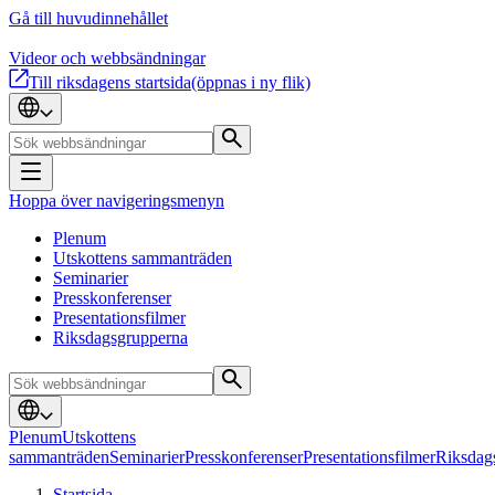
Gå till huvudinnehållet
Videor och webbsändningar
Till riksdagens startsida
(öppnas i ny flik)
Hoppa över navigeringsmenyn
Plenum
Utskottens sammanträden
Seminarier
Presskonferenser
Presentationsfilmer
Riksdagsgrupperna
Plenum
Utskottens
sammanträden
Seminarier
Presskonferenser
Presentationsfilmer
Riksdag
Startsida