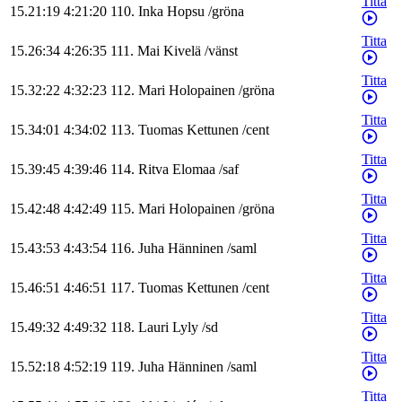
Titta
15.21:19
4:21:20
110
.
Inka
Hopsu
/
gröna
Titta
15.26:34
4:26:35
111
.
Mai
Kivelä
/
vänst
Titta
15.32:22
4:32:23
112
.
Mari
Holopainen
/
gröna
Titta
15.34:01
4:34:02
113
.
Tuomas
Kettunen
/
cent
Titta
15.39:45
4:39:46
114
.
Ritva
Elomaa
/
saf
Titta
15.42:48
4:42:49
115
.
Mari
Holopainen
/
gröna
Titta
15.43:53
4:43:54
116
.
Juha
Hänninen
/
saml
Titta
15.46:51
4:46:51
117
.
Tuomas
Kettunen
/
cent
Titta
15.49:32
4:49:32
118
.
Lauri
Lyly
/
sd
Titta
15.52:18
4:52:19
119
.
Juha
Hänninen
/
saml
Titta