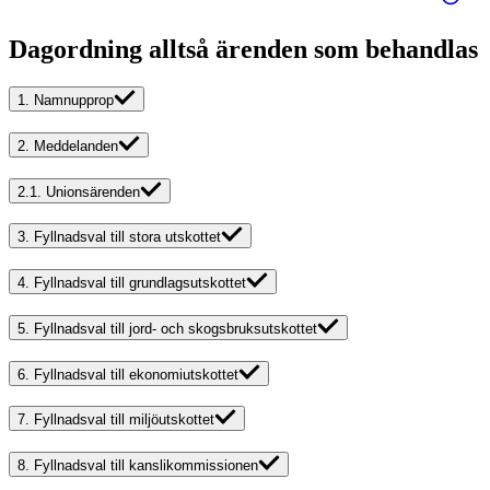
Dagordning alltså ärenden som behandlas
1.
Namnupprop
2.
Meddelanden
2.1.
Unionsärenden
3.
Fyllnadsval till stora utskottet
4.
Fyllnadsval till grundlagsutskottet
5.
Fyllnadsval till jord- och skogsbruksutskottet
6.
Fyllnadsval till ekonomiutskottet
7.
Fyllnadsval till miljöutskottet
8.
Fyllnadsval till kanslikommissionen