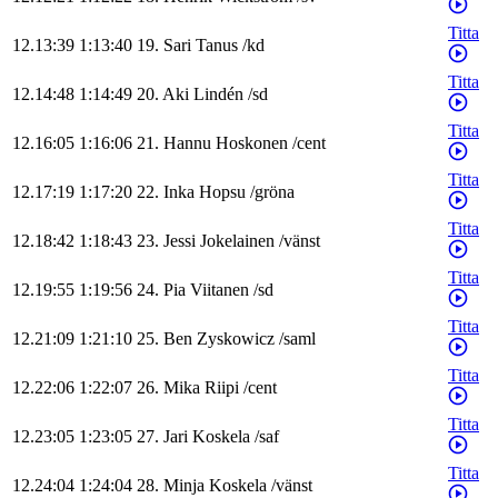
Titta
12.13:39
1:13:40
19
.
Sari
Tanus
/
kd
Titta
12.14:48
1:14:49
20
.
Aki
Lindén
/
sd
Titta
12.16:05
1:16:06
21
.
Hannu
Hoskonen
/
cent
Titta
12.17:19
1:17:20
22
.
Inka
Hopsu
/
gröna
Titta
12.18:42
1:18:43
23
.
Jessi
Jokelainen
/
vänst
Titta
12.19:55
1:19:56
24
.
Pia
Viitanen
/
sd
Titta
12.21:09
1:21:10
25
.
Ben
Zyskowicz
/
saml
Titta
12.22:06
1:22:07
26
.
Mika
Riipi
/
cent
Titta
12.23:05
1:23:05
27
.
Jari
Koskela
/
saf
Titta
12.24:04
1:24:04
28
.
Minja
Koskela
/
vänst