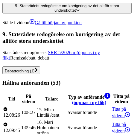
9.
Statsrådets redogörelse om korrigering av det alltför stora
underskottet
Ställe i videon
Gå till början av punkten
9.
Statsrådets redogörelse om korrigering av det
alltför stora underskottet
Statsrådets redogörelse
:
SRR 5/2026 rd
(öppnas i ny
flik)
Remissdebatt, debatt
Debattordning
(
1
)
Hållna anföranden (53)
På
Titta på
Typ av anförande
Tid
Talare
videon
videon
(öppnas i ny flik)
Titta på
15
.
Mika
1:08:27
Svarsanförande
12.08:26
Lintilä
/
cent
videon
16
.
Mari
Titta på
1:09:46
Holopainen
Svarsanförande
12.09:45
videon
/
gröna