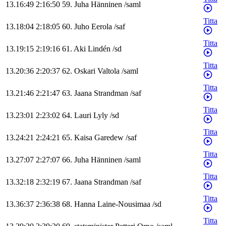
13.16:49
2:16:50
59
.
Juha
Hänninen
/
saml
Titta
13.18:04
2:18:05
60
.
Juho
Eerola
/
saf
Titta
13.19:15
2:19:16
61
.
Aki
Lindén
/
sd
Titta
13.20:36
2:20:37
62
.
Oskari
Valtola
/
saml
Titta
13.21:46
2:21:47
63
.
Jaana
Strandman
/
saf
Titta
13.23:01
2:23:02
64
.
Lauri
Lyly
/
sd
Titta
13.24:21
2:24:21
65
.
Kaisa
Garedew
/
saf
Titta
13.27:07
2:27:07
66
.
Juha
Hänninen
/
saml
Titta
13.32:18
2:32:19
67
.
Jaana
Strandman
/
saf
Titta
13.36:37
2:36:38
68
.
Hanna
Laine-Nousimaa
/
sd
Titta