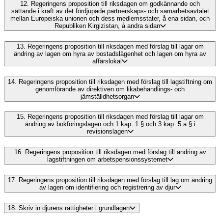
12.
Regeringens proposition till riksdagen om godkännande och
sättande i kraft av det fördjupade partnerskaps- och samarbetsavtalet
mellan Europeiska unionen och dess medlemsstater, å ena sidan, och
Republiken Kirgizistan, å andra sidan
13.
Regeringens proposition till riksdagen med förslag till lagar om
ändring av lagen om hyra av bostadslägenhet och lagen om hyra av
affärslokal
14.
Regeringens proposition till riksdagen med förslag till lagstiftning om
genomförande av direktiven om likabehandlings- och
jämställdhetsorgan
15.
Regeringens proposition till riksdagen med förslag till lagar om
ändring av bokföringslagen och 1 kap. 1 § och 3 kap. 5 a § i
revisionslagen
16.
Regeringens proposition till riksdagen med förslag till ändring av
lagstiftningen om arbetspensionssystemet
17.
Regeringens proposition till riksdagen med förslag till lag om ändring
av lagen om identifiering och registrering av djur
18.
Skriv in djurens rättigheter i grundlagen