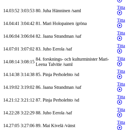
Titta
14.03:52
3:03:53
80
.
Juha
Hänninen
/
saml
Titta
14.04:41
3:04:42
81
.
Mari
Holopainen
/
gröna
Titta
14.06:04
3:06:04
82
.
Jaana
Strandman
/
saf
Titta
14.07:01
3:07:02
83
.
Juho
Eerola
/
saf
Titta
84
.
forsknings- och kulturminister
Mari-
14.08:14
3:08:15
Leena
Talvitie
/
saml
Titta
14.14:38
3:14:38
85
.
Pinja
Perholehto
/
sd
Titta
14.19:02
3:19:02
86
.
Jaana
Strandman
/
saf
Titta
14.21:12
3:21:12
87
.
Pinja
Perholehto
/
sd
Titta
14.22:28
3:22:29
88
.
Juho
Eerola
/
saf
Titta
14.27:05
3:27:06
89
.
Mai
Kivelä
/
vänst