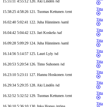
15.55:11
4:55:12
120
.
Aki
Lindén
/
sd
Titta
15.58:25
4:58:26
121
.
Tuomas
Kettunen
/
cent
Titta
16.02:40
5:02:41
122
.
Juha
Hänninen
/
saml
Titta
16.04:42
5:04:42
123
.
Jari
Koskela
/
saf
Titta
16.09:28
5:09:29
124
.
Juha
Hänninen
/
saml
Titta
16.14:56
5:14:57
125
.
Lauri
Lyly
/
sd
Titta
16.20:53
5:20:54
126
.
Timo
Suhonen
/
sd
Titta
16.23:10
5:23:11
127
.
Hannu
Hoskonen
/
cent
Titta
16.29:34
5:29:35
128
.
Aki
Lindén
/
sd
Titta
16.32:52
5:32:52
129
.
Tuomas
Kettunen
/
cent
Titta
16.36:10
5:36:10
130
.
Inka
Hopsu
/
gröna