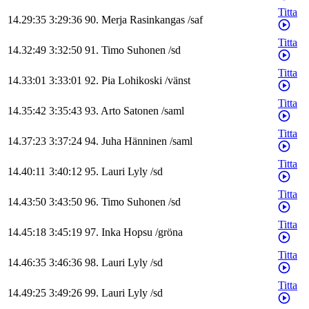
Titta
14.29:35
3:29:36
90
.
Merja
Rasinkangas
/
saf
Titta
14.32:49
3:32:50
91
.
Timo
Suhonen
/
sd
Titta
14.33:01
3:33:01
92
.
Pia
Lohikoski
/
vänst
Titta
14.35:42
3:35:43
93
.
Arto
Satonen
/
saml
Titta
14.37:23
3:37:24
94
.
Juha
Hänninen
/
saml
Titta
14.40:11
3:40:12
95
.
Lauri
Lyly
/
sd
Titta
14.43:50
3:43:50
96
.
Timo
Suhonen
/
sd
Titta
14.45:18
3:45:19
97
.
Inka
Hopsu
/
gröna
Titta
14.46:35
3:46:36
98
.
Lauri
Lyly
/
sd
Titta
14.49:25
3:49:26
99
.
Lauri
Lyly
/
sd