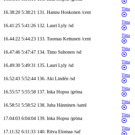
Titta
16.38:20
5:38:21
131
.
Hannu
Hoskonen
/
cent
Titta
16.41:25
5:41:26
132
.
Lauri
Lyly
/
sd
Titta
16.44:22
5:44:23
133
.
Tuomas
Kettunen
/
cent
Titta
16.47:46
5:47:47
134
.
Timo
Suhonen
/
sd
Titta
16.49:30
5:49:31
135
.
Lauri
Lyly
/
sd
Titta
16.52:43
5:52:44
136
.
Aki
Lindén
/
sd
Titta
16.55:57
5:55:58
137
.
Inka
Hopsu
/
gröna
Titta
16.58:51
5:58:52
138
.
Juha
Hänninen
/
saml
Titta
17.04:03
6:04:04
139
.
Inka
Hopsu
/
gröna
Titta
17.11:32
6:11:33
140
.
Ritva
Elomaa
/
saf