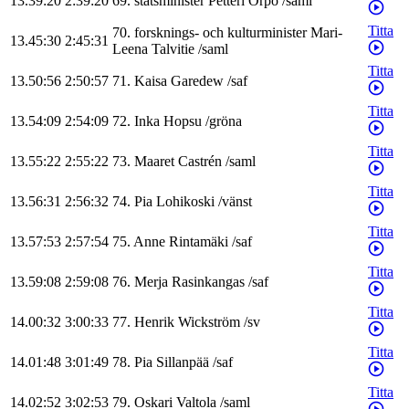
13.39:20
2:39:20
69
.
statsminister
Petteri
Orpo
/
saml
Titta
70
.
forsknings- och kulturminister
Mari-
13.45:30
2:45:31
Leena
Talvitie
/
saml
Titta
13.50:56
2:50:57
71
.
Kaisa
Garedew
/
saf
Titta
13.54:09
2:54:09
72
.
Inka
Hopsu
/
gröna
Titta
13.55:22
2:55:22
73
.
Maaret
Castrén
/
saml
Titta
13.56:31
2:56:32
74
.
Pia
Lohikoski
/
vänst
Titta
13.57:53
2:57:54
75
.
Anne
Rintamäki
/
saf
Titta
13.59:08
2:59:08
76
.
Merja
Rasinkangas
/
saf
Titta
14.00:32
3:00:33
77
.
Henrik
Wickström
/
sv
Titta
14.01:48
3:01:49
78
.
Pia
Sillanpää
/
saf
Titta
14.02:52
3:02:53
79
.
Oskari
Valtola
/
saml