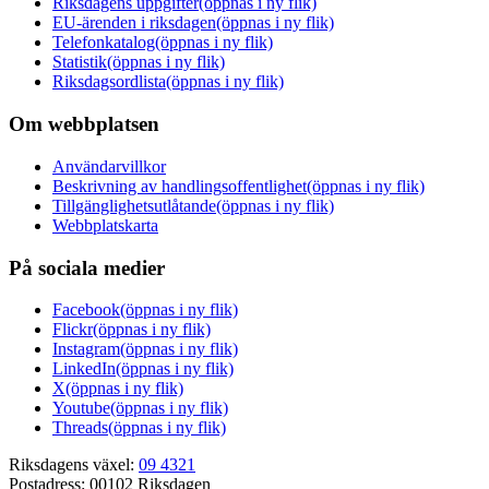
Riksdagens uppgifter
(öppnas i ny flik)
EU-ärenden i riksdagen
(öppnas i ny flik)
Telefonkatalog
(öppnas i ny flik)
Statistik
(öppnas i ny flik)
Riksdagsordlista
(öppnas i ny flik)
Om webbplatsen
Användarvillkor
Beskrivning av handlingsoffentlighet
(öppnas i ny flik)
Tillgänglighetsutlåtande
(öppnas i ny flik)
Webbplatskarta
På sociala medier
Facebook
(öppnas i ny flik)
Flickr
(öppnas i ny flik)
Instagram
(öppnas i ny flik)
LinkedIn
(öppnas i ny flik)
X
(öppnas i ny flik)
Youtube
(öppnas i ny flik)
Threads
(öppnas i ny flik)
Riksdagens växel:
09 4321
Postadress:
00102 Riksdagen