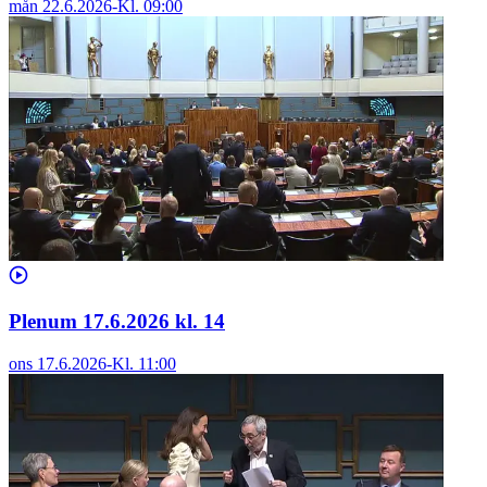
mån 22.6.2026
-
Kl.
09:00
Plenum 17.6.2026 kl. 14
ons 17.6.2026
-
Kl.
11:00