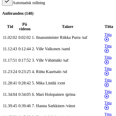
Automatisk rullning
Anföranden
(
140
)
På
Tid
Talare
Titta
videon
Titta
11.02:02
0:02:02
1
.
finansminister
Riikka
Purra
/
saf
Titta
11.12:43
0:12:44
2
.
Ville
Valkonen
/
saml
Titta
11.17:51
0:17:52
3
.
Ville
Vähämäki
/
saf
Titta
11.23:24
0:23:25
4
.
Riitta
Kaarisalo
/
sd
Titta
11.28:41
0:28:42
5
.
Mika
Lintilä
/
cent
Titta
11.34:04
0:34:05
6
.
Mari
Holopainen
/
gröna
Titta
11.39:45
0:39:46
7
.
Hanna
Sarkkinen
/
vänst
Titta