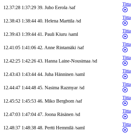
Titta
12.37:28
1:37:29
39
.
Juho
Eerola
/
saf
Titta
12.38:43
1:38:44
40
.
Helena
Marttila
/
sd
Titta
12.39:43
1:39:44
41
.
Pauli
Kiuru
/
saml
Titta
12.41:05
1:41:06
42
.
Anne
Rintamäki
/
saf
Titta
12.42:25
1:42:26
43
.
Hanna
Laine-Nousimaa
/
sd
Titta
12.43:43
1:43:44
44
.
Juha
Hänninen
/
saml
Titta
12.44:47
1:44:48
45
.
Nasima
Razmyar
/
sd
Titta
12.45:52
1:45:53
46
.
Miko
Bergbom
/
saf
Titta
12.47:03
1:47:04
47
.
Joona
Räsänen
/
sd
Titta
12.48:37
1:48:38
48
.
Pertti
Hemmilä
/
saml