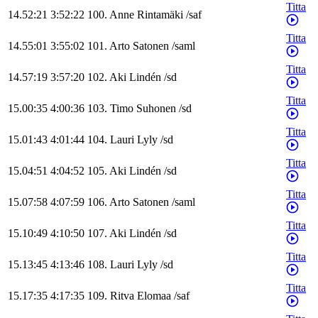
Titta
14.52:21
3:52:22
100
.
Anne
Rintamäki
/
saf
Titta
14.55:01
3:55:02
101
.
Arto
Satonen
/
saml
Titta
14.57:19
3:57:20
102
.
Aki
Lindén
/
sd
Titta
15.00:35
4:00:36
103
.
Timo
Suhonen
/
sd
Titta
15.01:43
4:01:44
104
.
Lauri
Lyly
/
sd
Titta
15.04:51
4:04:52
105
.
Aki
Lindén
/
sd
Titta
15.07:58
4:07:59
106
.
Arto
Satonen
/
saml
Titta
15.10:49
4:10:50
107
.
Aki
Lindén
/
sd
Titta
15.13:45
4:13:46
108
.
Lauri
Lyly
/
sd
Titta
15.17:35
4:17:35
109
.
Ritva
Elomaa
/
saf