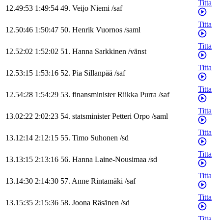
Titta
12.49:53
1:49:54
49
.
Veijo
Niemi
/
saf
Titta
12.50:46
1:50:47
50
.
Henrik
Vuornos
/
saml
Titta
12.52:02
1:52:02
51
.
Hanna
Sarkkinen
/
vänst
Titta
12.53:15
1:53:16
52
.
Pia
Sillanpää
/
saf
Titta
12.54:28
1:54:29
53
.
finansminister
Riikka
Purra
/
saf
Titta
13.02:22
2:02:23
54
.
statsminister
Petteri
Orpo
/
saml
Titta
13.12:14
2:12:15
55
.
Timo
Suhonen
/
sd
Titta
13.13:15
2:13:16
56
.
Hanna
Laine-Nousimaa
/
sd
Titta
13.14:30
2:14:30
57
.
Anne
Rintamäki
/
saf
Titta
13.15:35
2:15:36
58
.
Joona
Räsänen
/
sd
Titta