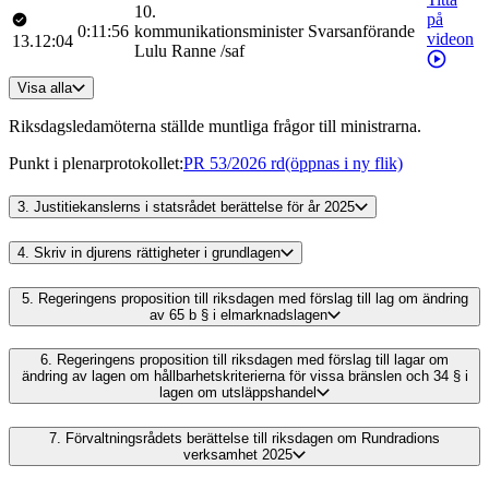
10
.
på
0:11:56
kommunikationsminister
Svarsanförande
videon
13.12:04
Lulu
Ranne
/
saf
Visa alla
Riksdagsledamöterna ställde muntliga frågor till ministrarna.
Punkt i plenarprotokollet
:
PR 53/2026 rd
(öppnas i ny flik)
3.
Justitiekanslerns i statsrådet berättelse för år 2025
4.
Skriv in djurens rättigheter i grundlagen
5.
Regeringens proposition till riksdagen med förslag till lag om ändring
av 65 b § i elmarknadslagen
6.
Regeringens proposition till riksdagen med förslag till lagar om
ändring av lagen om hållbarhetskriterierna för vissa bränslen och 34 § i
lagen om utsläppshandel
7.
Förvaltningsrådets berättelse till riksdagen om Rundradions
verksamhet 2025