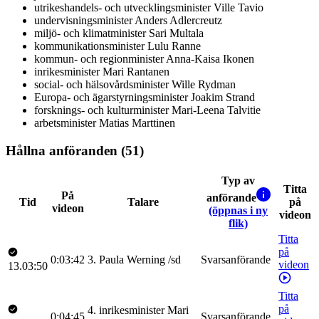
utrikeshandels- och utvecklingsminister
Ville
Tavio
undervisningsminister
Anders
Adlercreutz
miljö- och klimatminister
Sari
Multala
kommunikationsminister
Lulu
Ranne
kommun- och regionminister
Anna-Kaisa
Ikonen
inrikesminister
Mari
Rantanen
social- och hälsovårdsminister
Wille
Rydman
Europa- och ägarstyrningsminister
Joakim
Strand
forsknings- och kulturminister
Mari-Leena
Talvitie
arbetsminister
Matias
Marttinen
Hållna anföranden (51)
Typ av
Titta
På
anförande
Tid
Talare
på
videon
(öppnas i ny
videon
flik)
Titta
på
0:03:42
3
.
Paula
Werning
/
sd
Svarsanförande
videon
13.03:50
Titta
på
4
.
inrikesminister
Mari
0:04:45
Svarsanförande