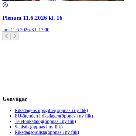
Plenum 11.6.2026 kl. 16
tors 11.6.2026
-
Kl.
13:00
Genvägar
Riksdagens uppgifter
(öppnas i ny flik)
EU-ärenden i riksdagen
(öppnas i ny flik)
Telefonkatalog
(öppnas i ny flik)
Statistik
(öppnas i ny flik)
Riksdagsordlista
(öppnas i ny flik)