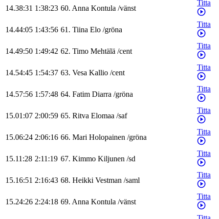
Titta
14.38:31
1:38:23
60
.
Anna
Kontula
/
vänst
Titta
14.44:05
1:43:56
61
.
Tiina
Elo
/
gröna
Titta
14.49:50
1:49:42
62
.
Timo
Mehtälä
/
cent
Titta
14.54:45
1:54:37
63
.
Vesa
Kallio
/
cent
Titta
14.57:56
1:57:48
64
.
Fatim
Diarra
/
gröna
Titta
15.01:07
2:00:59
65
.
Ritva
Elomaa
/
saf
Titta
15.06:24
2:06:16
66
.
Mari
Holopainen
/
gröna
Titta
15.11:28
2:11:19
67
.
Kimmo
Kiljunen
/
sd
Titta
15.16:51
2:16:43
68
.
Heikki
Vestman
/
saml
Titta
15.24:26
2:24:18
69
.
Anna
Kontula
/
vänst
Titta