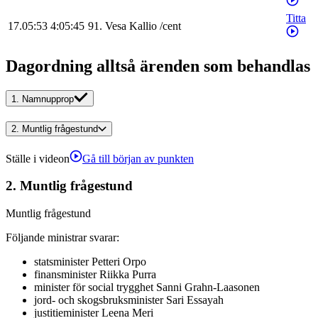
Titta
17.05:53
4:05:45
91
.
Vesa
Kallio
/
cent
Dagordning alltså ärenden som behandlas
1.
Namnupprop
2.
Muntlig frågestund
Ställe i videon
Gå till början av punkten
2.
Muntlig frågestund
Muntlig frågestund
Följande ministrar svarar
:
statsminister
Petteri
Orpo
finansminister
Riikka
Purra
minister för social trygghet
Sanni
Grahn-Laasonen
jord- och skogsbruksminister
Sari
Essayah
justitieminister
Leena
Meri