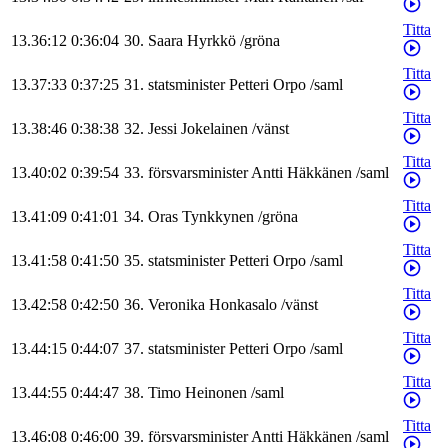
Titta
13.36:12
0:36:04
30
.
Saara
Hyrkkö
/
gröna
Titta
13.37:33
0:37:25
31
.
statsminister
Petteri
Orpo
/
saml
Titta
13.38:46
0:38:38
32
.
Jessi
Jokelainen
/
vänst
Titta
13.40:02
0:39:54
33
.
försvarsminister
Antti
Häkkänen
/
saml
Titta
13.41:09
0:41:01
34
.
Oras
Tynkkynen
/
gröna
Titta
13.41:58
0:41:50
35
.
statsminister
Petteri
Orpo
/
saml
Titta
13.42:58
0:42:50
36
.
Veronika
Honkasalo
/
vänst
Titta
13.44:15
0:44:07
37
.
statsminister
Petteri
Orpo
/
saml
Titta
13.44:55
0:44:47
38
.
Timo
Heinonen
/
saml
Titta
13.46:08
0:46:00
39
.
försvarsminister
Antti
Häkkänen
/
saml