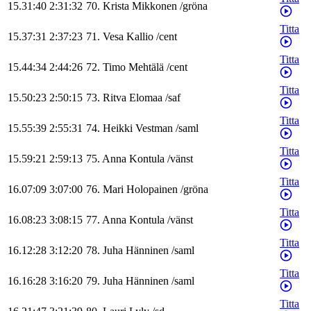
15.31:40
2:31:32
70
.
Krista
Mikkonen
/
gröna
Titta
15.37:31
2:37:23
71
.
Vesa
Kallio
/
cent
Titta
15.44:34
2:44:26
72
.
Timo
Mehtälä
/
cent
Titta
15.50:23
2:50:15
73
.
Ritva
Elomaa
/
saf
Titta
15.55:39
2:55:31
74
.
Heikki
Vestman
/
saml
Titta
15.59:21
2:59:13
75
.
Anna
Kontula
/
vänst
Titta
16.07:09
3:07:00
76
.
Mari
Holopainen
/
gröna
Titta
16.08:23
3:08:15
77
.
Anna
Kontula
/
vänst
Titta
16.12:28
3:12:20
78
.
Juha
Hänninen
/
saml
Titta
16.16:28
3:16:20
79
.
Juha
Hänninen
/
saml
Titta