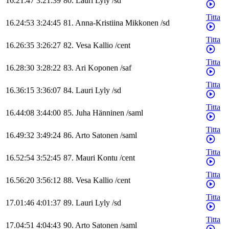
16.21:47
3:21:39
80
.
Lauri
Lyly
/
sd
Titta
16.24:53
3:24:45
81
.
Anna-Kristiina
Mikkonen
/
sd
Titta
16.26:35
3:26:27
82
.
Vesa
Kallio
/
cent
Titta
16.28:30
3:28:22
83
.
Ari
Koponen
/
saf
Titta
16.36:15
3:36:07
84
.
Lauri
Lyly
/
sd
Titta
16.44:08
3:44:00
85
.
Juha
Hänninen
/
saml
Titta
16.49:32
3:49:24
86
.
Arto
Satonen
/
saml
Titta
16.52:54
3:52:45
87
.
Mauri
Kontu
/
cent
Titta
16.56:20
3:56:12
88
.
Vesa
Kallio
/
cent
Titta
17.01:46
4:01:37
89
.
Lauri
Lyly
/
sd
Titta
17.04:51
4:04:43
90
.
Arto
Satonen
/
saml