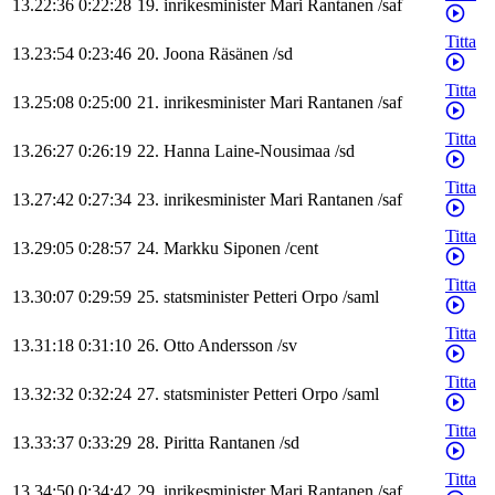
13.22:36
0:22:28
19
.
inrikesminister
Mari
Rantanen
/
saf
Titta
13.23:54
0:23:46
20
.
Joona
Räsänen
/
sd
Titta
13.25:08
0:25:00
21
.
inrikesminister
Mari
Rantanen
/
saf
Titta
13.26:27
0:26:19
22
.
Hanna
Laine-Nousimaa
/
sd
Titta
13.27:42
0:27:34
23
.
inrikesminister
Mari
Rantanen
/
saf
Titta
13.29:05
0:28:57
24
.
Markku
Siponen
/
cent
Titta
13.30:07
0:29:59
25
.
statsminister
Petteri
Orpo
/
saml
Titta
13.31:18
0:31:10
26
.
Otto
Andersson
/
sv
Titta
13.32:32
0:32:24
27
.
statsminister
Petteri
Orpo
/
saml
Titta
13.33:37
0:33:29
28
.
Piritta
Rantanen
/
sd
Titta
13.34:50
0:34:42
29
.
inrikesminister
Mari
Rantanen
/
saf