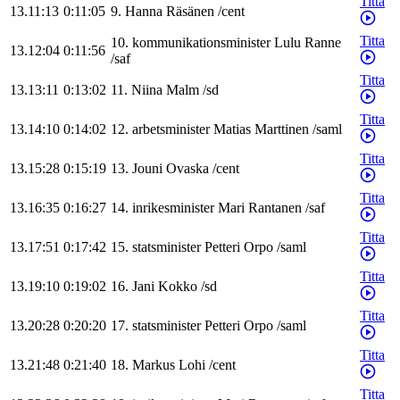
Titta
13.11:13
0:11:05
9
.
Hanna
Räsänen
/
cent
Titta
10
.
kommunikationsminister
Lulu
Ranne
13.12:04
0:11:56
/
saf
Titta
13.13:11
0:13:02
11
.
Niina
Malm
/
sd
Titta
13.14:10
0:14:02
12
.
arbetsminister
Matias
Marttinen
/
saml
Titta
13.15:28
0:15:19
13
.
Jouni
Ovaska
/
cent
Titta
13.16:35
0:16:27
14
.
inrikesminister
Mari
Rantanen
/
saf
Titta
13.17:51
0:17:42
15
.
statsminister
Petteri
Orpo
/
saml
Titta
13.19:10
0:19:02
16
.
Jani
Kokko
/
sd
Titta
13.20:28
0:20:20
17
.
statsminister
Petteri
Orpo
/
saml
Titta
13.21:48
0:21:40
18
.
Markus
Lohi
/
cent
Titta