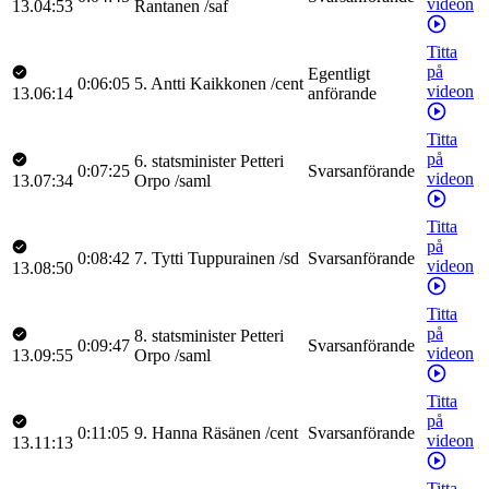
videon
13.04:53
Rantanen
/
saf
Titta
på
Egentligt
0:06:05
5
.
Antti
Kaikkonen
/
cent
videon
13.06:14
anförande
Titta
på
6
.
statsminister
Petteri
0:07:25
Svarsanförande
videon
13.07:34
Orpo
/
saml
Titta
på
0:08:42
7
.
Tytti
Tuppurainen
/
sd
Svarsanförande
videon
13.08:50
Titta
på
8
.
statsminister
Petteri
0:09:47
Svarsanförande
videon
13.09:55
Orpo
/
saml
Titta
på
0:11:05
9
.
Hanna
Räsänen
/
cent
Svarsanförande
videon
13.11:13
Titta