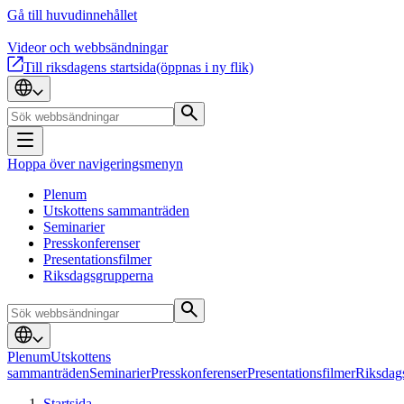
Gå till huvudinnehållet
Videor och webbsändningar
Till riksdagens startsida
(öppnas i ny flik)
Hoppa över navigeringsmenyn
Plenum
Utskottens sammanträden
Seminarier
Presskonferenser
Presentationsfilmer
Riksdagsgrupperna
Plenum
Utskottens
sammanträden
Seminarier
Presskonferenser
Presentationsfilmer
Riksdag
Startsida