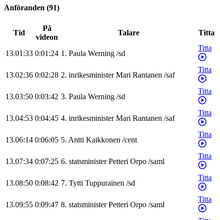
Anföranden
(
91
)
På
Tid
Talare
Titta
videon
Titta
13.01:33
0:01:24
1
.
Paula
Werning
/
sd
Titta
13.02:36
0:02:28
2
.
inrikesminister
Mari
Rantanen
/
saf
Titta
13.03:50
0:03:42
3
.
Paula
Werning
/
sd
Titta
13.04:53
0:04:45
4
.
inrikesminister
Mari
Rantanen
/
saf
Titta
13.06:14
0:06:05
5
.
Antti
Kaikkonen
/
cent
Titta
13.07:34
0:07:25
6
.
statsminister
Petteri
Orpo
/
saml
Titta
13.08:50
0:08:42
7
.
Tytti
Tuppurainen
/
sd
Titta
13.09:55
0:09:47
8
.
statsminister
Petteri
Orpo
/
saml