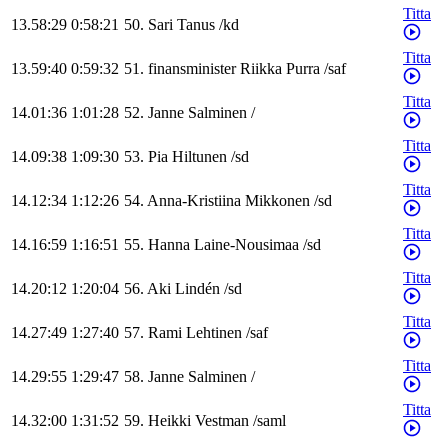
Titta
13.58:29
0:58:21
50
.
Sari
Tanus
/
kd
Titta
13.59:40
0:59:32
51
.
finansminister
Riikka
Purra
/
saf
Titta
14.01:36
1:01:28
52
.
Janne
Salminen
/
Titta
14.09:38
1:09:30
53
.
Pia
Hiltunen
/
sd
Titta
14.12:34
1:12:26
54
.
Anna-Kristiina
Mikkonen
/
sd
Titta
14.16:59
1:16:51
55
.
Hanna
Laine-Nousimaa
/
sd
Titta
14.20:12
1:20:04
56
.
Aki
Lindén
/
sd
Titta
14.27:49
1:27:40
57
.
Rami
Lehtinen
/
saf
Titta
14.29:55
1:29:47
58
.
Janne
Salminen
/
Titta
14.32:00
1:31:52
59
.
Heikki
Vestman
/
saml