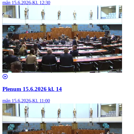
mån 15.6.2026
-
Kl.
12:30
Plenum 15.6.2026 kl. 14
mån 15.6.2026
-
Kl.
11:00