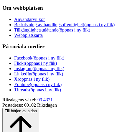
Om webbplatsen
Användarvillkor
Beskrivning av handlingsoffentlighet
(öppnas i ny flik)
Tillgänglighetsutlåtande
(öppnas i ny flik)
Webbplatskarta
På sociala medier
Facebook
(öppnas i ny flik)
Flickr
(öppnas i ny flik)
Instagram
(öppnas i ny flik)
LinkedIn
(öppnas i ny flik)
X
(öppnas i ny flik)
Youtube
(öppnas i ny flik)
Threads
(öppnas i ny flik)
Riksdagens växel:
09 4321
Postadress:
00102 Riksdagen
Till början av sidan