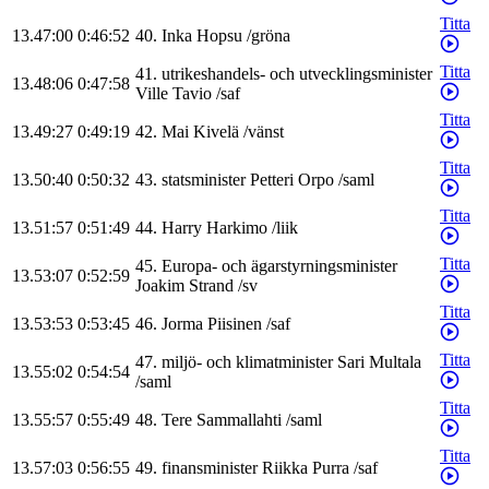
Titta
13.47:00
0:46:52
40
.
Inka
Hopsu
/
gröna
Titta
41
.
utrikeshandels- och utvecklingsminister
13.48:06
0:47:58
Ville
Tavio
/
saf
Titta
13.49:27
0:49:19
42
.
Mai
Kivelä
/
vänst
Titta
13.50:40
0:50:32
43
.
statsminister
Petteri
Orpo
/
saml
Titta
13.51:57
0:51:49
44
.
Harry
Harkimo
/
liik
Titta
45
.
Europa- och ägarstyrningsminister
13.53:07
0:52:59
Joakim
Strand
/
sv
Titta
13.53:53
0:53:45
46
.
Jorma
Piisinen
/
saf
Titta
47
.
miljö- och klimatminister
Sari
Multala
13.55:02
0:54:54
/
saml
Titta
13.55:57
0:55:49
48
.
Tere
Sammallahti
/
saml
Titta
13.57:03
0:56:55
49
.
finansminister
Riikka
Purra
/
saf