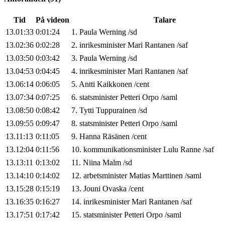
Tid
På videon
Talare
13.01:33
0:01:24
1
.
Paula
Werning
/
sd
13.02:36
0:02:28
2
.
inrikesminister
Mari
Rantanen
/
saf
13.03:50
0:03:42
3
.
Paula
Werning
/
sd
13.04:53
0:04:45
4
.
inrikesminister
Mari
Rantanen
/
saf
13.06:14
0:06:05
5
.
Antti
Kaikkonen
/
cent
13.07:34
0:07:25
6
.
statsminister
Petteri
Orpo
/
saml
13.08:50
0:08:42
7
.
Tytti
Tuppurainen
/
sd
13.09:55
0:09:47
8
.
statsminister
Petteri
Orpo
/
saml
13.11:13
0:11:05
9
.
Hanna
Räsänen
/
cent
13.12:04
0:11:56
10
.
kommunikationsminister
Lulu
Ranne
/
saf
13.13:11
0:13:02
11
.
Niina
Malm
/
sd
13.14:10
0:14:02
12
.
arbetsminister
Matias
Marttinen
/
saml
13.15:28
0:15:19
13
.
Jouni
Ovaska
/
cent
13.16:35
0:16:27
14
.
inrikesminister
Mari
Rantanen
/
saf
13.17:51
0:17:42
15
.
statsminister
Petteri
Orpo
/
saml