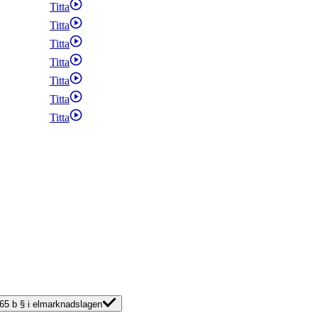
Titta
Titta
Titta
Titta
Titta
Titta
Titta
v 65 b § i elmarknadslagen