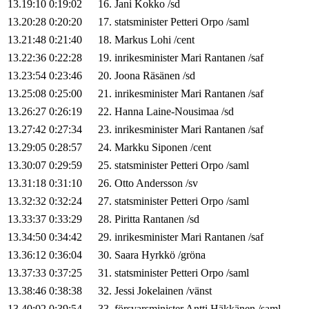
13.19:10
0:19:02
16
.
Jani
Kokko
/
sd
13.20:28
0:20:20
17
.
statsminister
Petteri
Orpo
/
saml
13.21:48
0:21:40
18
.
Markus
Lohi
/
cent
13.22:36
0:22:28
19
.
inrikesminister
Mari
Rantanen
/
saf
13.23:54
0:23:46
20
.
Joona
Räsänen
/
sd
13.25:08
0:25:00
21
.
inrikesminister
Mari
Rantanen
/
saf
13.26:27
0:26:19
22
.
Hanna
Laine-Nousimaa
/
sd
13.27:42
0:27:34
23
.
inrikesminister
Mari
Rantanen
/
saf
13.29:05
0:28:57
24
.
Markku
Siponen
/
cent
13.30:07
0:29:59
25
.
statsminister
Petteri
Orpo
/
saml
13.31:18
0:31:10
26
.
Otto
Andersson
/
sv
13.32:32
0:32:24
27
.
statsminister
Petteri
Orpo
/
saml
13.33:37
0:33:29
28
.
Piritta
Rantanen
/
sd
13.34:50
0:34:42
29
.
inrikesminister
Mari
Rantanen
/
saf
13.36:12
0:36:04
30
.
Saara
Hyrkkö
/
gröna
13.37:33
0:37:25
31
.
statsminister
Petteri
Orpo
/
saml
13.38:46
0:38:38
32
.
Jessi
Jokelainen
/
vänst
13.40:02
0:39:54
33
.
försvarsminister
Antti
Häkkänen
/
saml