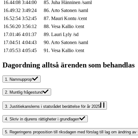
16.44:08
3:44:00
85
.
Juha
Hänninen
/
saml
16.49:32
3:49:24
86
.
Arto
Satonen
/
saml
16.52:54
3:52:45
87
.
Mauri
Kontu
/
cent
16.56:20
3:56:12
88
.
Vesa
Kallio
/
cent
17.01:46
4:01:37
89
.
Lauri
Lyly
/
sd
17.04:51
4:04:43
90
.
Arto
Satonen
/
saml
17.05:53
4:05:45
91
.
Vesa
Kallio
/
cent
Dagordning alltså ärenden som behandlas
1.
Namnupprop
2.
Muntlig frågestund
3.
Justitiekanslerns i statsrådet berättelse för år 2025
4.
Skriv in djurens rättigheter i grundlagen
5.
Regeringens proposition till riksdagen med förslag till lag om ändring a