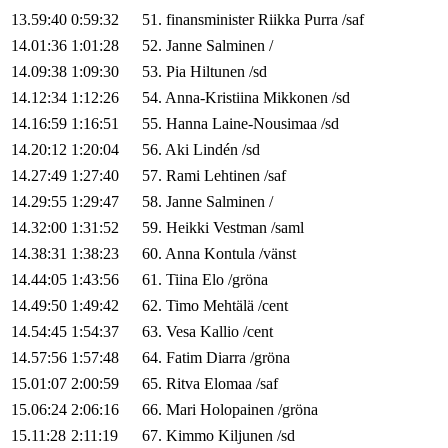
13.59:40
0:59:32
51
.
finansminister
Riikka
Purra
/
saf
14.01:36
1:01:28
52
.
Janne
Salminen
/
14.09:38
1:09:30
53
.
Pia
Hiltunen
/
sd
14.12:34
1:12:26
54
.
Anna-Kristiina
Mikkonen
/
sd
14.16:59
1:16:51
55
.
Hanna
Laine-Nousimaa
/
sd
14.20:12
1:20:04
56
.
Aki
Lindén
/
sd
14.27:49
1:27:40
57
.
Rami
Lehtinen
/
saf
14.29:55
1:29:47
58
.
Janne
Salminen
/
14.32:00
1:31:52
59
.
Heikki
Vestman
/
saml
14.38:31
1:38:23
60
.
Anna
Kontula
/
vänst
14.44:05
1:43:56
61
.
Tiina
Elo
/
gröna
14.49:50
1:49:42
62
.
Timo
Mehtälä
/
cent
14.54:45
1:54:37
63
.
Vesa
Kallio
/
cent
14.57:56
1:57:48
64
.
Fatim
Diarra
/
gröna
15.01:07
2:00:59
65
.
Ritva
Elomaa
/
saf
15.06:24
2:06:16
66
.
Mari
Holopainen
/
gröna
15.11:28
2:11:19
67
.
Kimmo
Kiljunen
/
sd