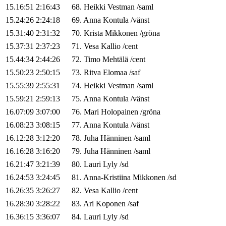
15.16:51
2:16:43
68
.
Heikki
Vestman
/
saml
15.24:26
2:24:18
69
.
Anna
Kontula
/
vänst
15.31:40
2:31:32
70
.
Krista
Mikkonen
/
gröna
15.37:31
2:37:23
71
.
Vesa
Kallio
/
cent
15.44:34
2:44:26
72
.
Timo
Mehtälä
/
cent
15.50:23
2:50:15
73
.
Ritva
Elomaa
/
saf
15.55:39
2:55:31
74
.
Heikki
Vestman
/
saml
15.59:21
2:59:13
75
.
Anna
Kontula
/
vänst
16.07:09
3:07:00
76
.
Mari
Holopainen
/
gröna
16.08:23
3:08:15
77
.
Anna
Kontula
/
vänst
16.12:28
3:12:20
78
.
Juha
Hänninen
/
saml
16.16:28
3:16:20
79
.
Juha
Hänninen
/
saml
16.21:47
3:21:39
80
.
Lauri
Lyly
/
sd
16.24:53
3:24:45
81
.
Anna-Kristiina
Mikkonen
/
sd
16.26:35
3:26:27
82
.
Vesa
Kallio
/
cent
16.28:30
3:28:22
83
.
Ari
Koponen
/
saf
16.36:15
3:36:07
84
.
Lauri
Lyly
/
sd