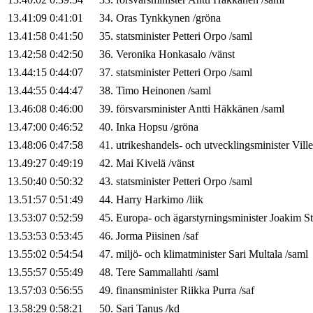
13.41:09
0:41:01
34
.
Oras
Tynkkynen
/
gröna
13.41:58
0:41:50
35
.
statsminister
Petteri
Orpo
/
saml
13.42:58
0:42:50
36
.
Veronika
Honkasalo
/
vänst
13.44:15
0:44:07
37
.
statsminister
Petteri
Orpo
/
saml
13.44:55
0:44:47
38
.
Timo
Heinonen
/
saml
13.46:08
0:46:00
39
.
försvarsminister
Antti
Häkkänen
/
saml
13.47:00
0:46:52
40
.
Inka
Hopsu
/
gröna
13.48:06
0:47:58
41
.
utrikeshandels- och utvecklingsminister
Ville
13.49:27
0:49:19
42
.
Mai
Kivelä
/
vänst
13.50:40
0:50:32
43
.
statsminister
Petteri
Orpo
/
saml
13.51:57
0:51:49
44
.
Harry
Harkimo
/
liik
13.53:07
0:52:59
45
.
Europa- och ägarstyrningsminister
Joakim
S
13.53:53
0:53:45
46
.
Jorma
Piisinen
/
saf
13.55:02
0:54:54
47
.
miljö- och klimatminister
Sari
Multala
/
saml
13.55:57
0:55:49
48
.
Tere
Sammallahti
/
saml
13.57:03
0:56:55
49
.
finansminister
Riikka
Purra
/
saf
13.58:29
0:58:21
50
.
Sari
Tanus
/
kd