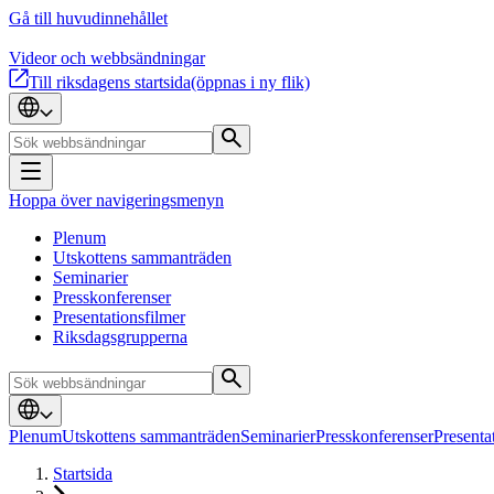
Gå till huvudinnehållet
Videor och webbsändningar
Till riksdagens startsida
(öppnas i ny flik)
Hoppa över navigeringsmenyn
Plenum
Utskottens sammanträden
Seminarier
Presskonferenser
Presentationsfilmer
Riksdagsgrupperna
Plenum
Utskottens sammanträden
Seminarier
Presskonferenser
Presenta
Startsida