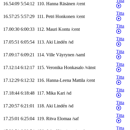
Titta
16.54:09
5:54:12
110
.
Hanna
Räsänen
/
cent
Titta
16.57:25
5:57:29
111
.
Petri
Honkonen
/
cent
Titta
17.00:30
6:00:33
112
.
Mauri
Kontu
/
cent
Titta
17.05:51
6:05:54
113
.
Aki
Lindén
/
sd
Titta
17.09:17
6:09:21
114
.
Ville
Väyrynen
/
saml
Titta
17.12:14
6:12:17
115
.
Veronika
Honkasalo
/
vänst
Titta
17.12:29
6:12:32
116
.
Hanna-Leena
Mattila
/
cent
Titta
17.18:44
6:18:48
117
.
Mika
Kari
/
sd
Titta
17.20:57
6:21:01
118
.
Aki
Lindén
/
sd
Titta
17.25:01
6:25:04
119
.
Ritva
Elomaa
/
saf
Titta