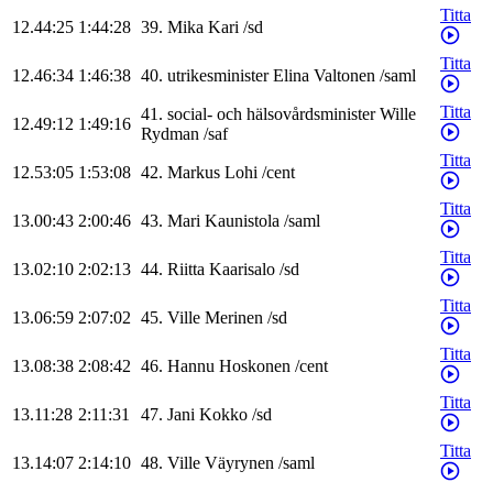
Titta
12.44:25
1:44:28
39
.
Mika
Kari
/
sd
Titta
12.46:34
1:46:38
40
.
utrikesminister
Elina
Valtonen
/
saml
Titta
41
.
social- och hälsovårdsminister
Wille
12.49:12
1:49:16
Rydman
/
saf
Titta
12.53:05
1:53:08
42
.
Markus
Lohi
/
cent
Titta
13.00:43
2:00:46
43
.
Mari
Kaunistola
/
saml
Titta
13.02:10
2:02:13
44
.
Riitta
Kaarisalo
/
sd
Titta
13.06:59
2:07:02
45
.
Ville
Merinen
/
sd
Titta
13.08:38
2:08:42
46
.
Hannu
Hoskonen
/
cent
Titta
13.11:28
2:11:31
47
.
Jani
Kokko
/
sd
Titta
13.14:07
2:14:10
48
.
Ville
Väyrynen
/
saml