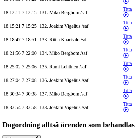
Titta
18.12:11
7:12:15
131
.
Miko
Bergbom
/
saf
Titta
18.15:21
7:15:25
132
.
Joakim
Vigelius
/
saf
Titta
18.18:47
7:18:51
133
.
Riitta
Kaarisalo
/
sd
Titta
18.21:56
7:22:00
134
.
Miko
Bergbom
/
saf
Titta
18.25:02
7:25:06
135
.
Rami
Lehtinen
/
saf
Titta
18.27:04
7:27:08
136
.
Joakim
Vigelius
/
saf
Titta
18.30:34
7:30:38
137
.
Miko
Bergbom
/
saf
Titta
18.33:54
7:33:58
138
.
Joakim
Vigelius
/
saf
Dagordning alltså ärenden som behandlas