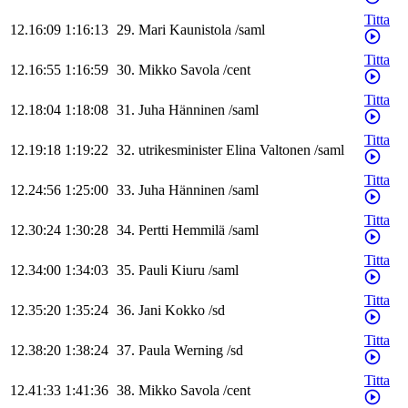
Titta
12.16:09
1:16:13
29
.
Mari
Kaunistola
/
saml
Titta
12.16:55
1:16:59
30
.
Mikko
Savola
/
cent
Titta
12.18:04
1:18:08
31
.
Juha
Hänninen
/
saml
Titta
12.19:18
1:19:22
32
.
utrikesminister
Elina
Valtonen
/
saml
Titta
12.24:56
1:25:00
33
.
Juha
Hänninen
/
saml
Titta
12.30:24
1:30:28
34
.
Pertti
Hemmilä
/
saml
Titta
12.34:00
1:34:03
35
.
Pauli
Kiuru
/
saml
Titta
12.35:20
1:35:24
36
.
Jani
Kokko
/
sd
Titta
12.38:20
1:38:24
37
.
Paula
Werning
/
sd
Titta
12.41:33
1:41:36
38
.
Mikko
Savola
/
cent