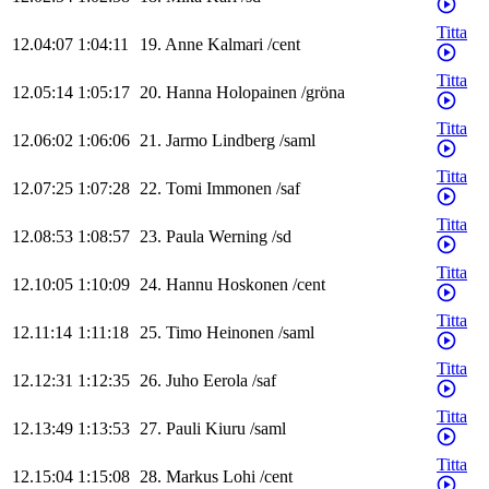
Titta
12.04:07
1:04:11
19
.
Anne
Kalmari
/
cent
Titta
12.05:14
1:05:17
20
.
Hanna
Holopainen
/
gröna
Titta
12.06:02
1:06:06
21
.
Jarmo
Lindberg
/
saml
Titta
12.07:25
1:07:28
22
.
Tomi
Immonen
/
saf
Titta
12.08:53
1:08:57
23
.
Paula
Werning
/
sd
Titta
12.10:05
1:10:09
24
.
Hannu
Hoskonen
/
cent
Titta
12.11:14
1:11:18
25
.
Timo
Heinonen
/
saml
Titta
12.12:31
1:12:35
26
.
Juho
Eerola
/
saf
Titta
12.13:49
1:13:53
27
.
Pauli
Kiuru
/
saml
Titta
12.15:04
1:15:08
28
.
Markus
Lohi
/
cent