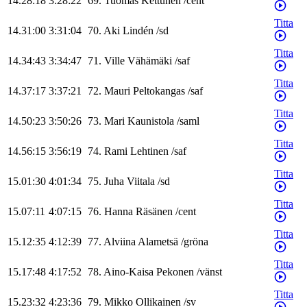
14.28:18
3:28:22
69
.
Tuomas
Kettunen
/
cent
Titta
14.31:00
3:31:04
70
.
Aki
Lindén
/
sd
Titta
14.34:43
3:34:47
71
.
Ville
Vähämäki
/
saf
Titta
14.37:17
3:37:21
72
.
Mauri
Peltokangas
/
saf
Titta
14.50:23
3:50:26
73
.
Mari
Kaunistola
/
saml
Titta
14.56:15
3:56:19
74
.
Rami
Lehtinen
/
saf
Titta
15.01:30
4:01:34
75
.
Juha
Viitala
/
sd
Titta
15.07:11
4:07:15
76
.
Hanna
Räsänen
/
cent
Titta
15.12:35
4:12:39
77
.
Alviina
Alametsä
/
gröna
Titta
15.17:48
4:17:52
78
.
Aino-Kaisa
Pekonen
/
vänst
Titta
15.23:32
4:23:36
79
.
Mikko
Ollikainen
/
sv