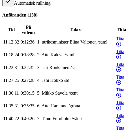
Automatisk rullning
Anföranden
(
138
)
På
Tid
Talare
Titta
videon
Titta
11.12:32
0:12:36
1
.
utrikesminister
Elina
Valtonen
/
saml
Titta
11.18:24
0:18:28
2
.
Atte
Kaleva
/
saml
Titta
11.22:31
0:22:35
3
.
Jari
Ronkainen
/
saf
Titta
11.27:25
0:27:28
4
.
Jani
Kokko
/
sd
Titta
11.30:11
0:30:15
5
.
Mikko
Savola
/
cent
Titta
11.35:31
0:35:35
6
.
Atte
Harjanne
/
gröna
Titta
11.40:22
0:40:26
7
.
Timo
Furuholm
/
vänst
Titta