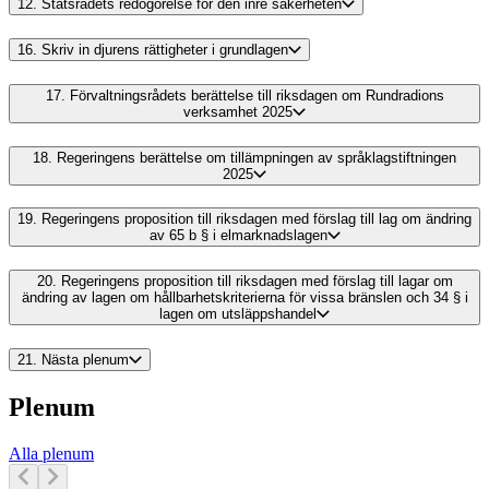
12.
Statsrådets redogörelse för den inre säkerheten
16.
Skriv in djurens rättigheter i grundlagen
17.
Förvaltningsrådets berättelse till riksdagen om Rundradions
verksamhet 2025
18.
Regeringens berättelse om tillämpningen av språklagstiftningen
2025
19.
Regeringens proposition till riksdagen med förslag till lag om ändring
av 65 b § i elmarknadslagen
20.
Regeringens proposition till riksdagen med förslag till lagar om
ändring av lagen om hållbarhetskriterierna för vissa bränslen och 34 § i
lagen om utsläppshandel
21.
Nästa plenum
Plenum
Alla plenum