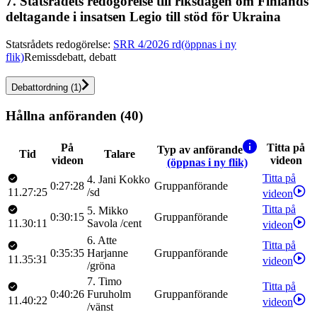
7.
Statsrådets redogörelse till riksdagen om Finlands
deltagande i insatsen Legio till stöd för Ukraina
Statsrådets redogörelse
:
SRR 4/2026 rd
(öppnas i ny
flik)
Remissdebatt, debatt
Debattordning
(
1
)
Hållna anföranden (40)
På
Titta på
Typ av anförande
Tid
Talare
videon
videon
(öppnas i ny flik)
Titta på
4
.
Jani
Kokko
0:27:28
Gruppanförande
11.27:25
/
sd
videon
Titta på
5
.
Mikko
0:30:15
Gruppanförande
11.30:11
Savola
/
cent
videon
6
.
Atte
Titta på
0:35:35
Harjanne
Gruppanförande
11.35:31
videon
/
gröna
7
.
Timo
Titta på
0:40:26
Furuholm
Gruppanförande
11.40:22
videon
/
vänst