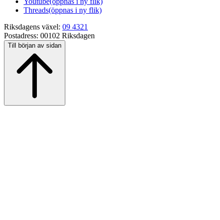
Youtube
(öppnas i ny flik)
Threads
(öppnas i ny flik)
Riksdagens växel:
09 4321
Postadress:
00102 Riksdagen
Till början av sidan