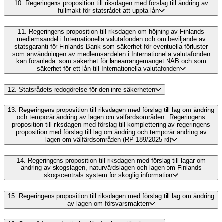
10.
Regeringens proposition till riksdagen med förslag till ändring av
fullmakt för statsrådet att uppta lån
11.
Regeringens proposition till riksdagen om höjning av Finlands
medlemsandel i Internationella valutafonden och om beviljande av
statsgaranti för Finlands Bank som säkerhet för eventuella förluster
som användningen av medlemsandelen i Internationella valutafonden
kan föranleda, som säkerhet för lånearrangemanget NAB och som
säkerhet för ett lån till Internationella valutafonden
12.
Statsrådets redogörelse för den inre säkerheten
13.
Regeringens proposition till riksdagen med förslag till lag om ändring
och temporär ändring av lagen om välfärdsområden | Regeringens
proposition till riksdagen med förslag till komplettering av regeringens
proposition med förslag till lag om ändring och temporär ändring av
lagen om välfärdsområden (RP 189/2025 rd)
14.
Regeringens proposition till riksdagen med förslag till lagar om
ändring av skogslagen, naturvårdslagen och lagen om Finlands
skogscentrals system för skoglig information
15.
Regeringens proposition till riksdagen med förslag till lag om ändring
av lagen om försvarsmakten