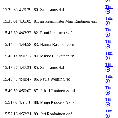
Titta
15.29:35
4:29:39
80
.
Sari
Tanus
/
kd
Titta
15.35:01
4:35:05
81
.
inrikesminister
Mari
Rantanen
/
saf
Titta
15.43:30
4:43:33
82
.
Rami
Lehtinen
/
saf
Titta
15.44:55
4:44:58
83
.
Hanna
Räsänen
/
cent
Titta
15.46:14
4:46:17
84
.
Mikko
Ollikainen
/
sv
Titta
15.47:27
4:47:31
85
.
Sari
Tanus
/
kd
Titta
15.48:43
4:48:47
86
.
Paula
Werning
/
sd
Titta
15.49:59
4:50:02
87
.
Juha
Hänninen
/
saml
Titta
15.51:07
4:51:10
88
.
Minja
Koskela
/
vänst
Titta
15.52:18
4:52:21
89
.
Jari
Ronkainen
/
saf