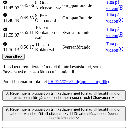
Titta på
8
.
Otto
0:45:06
Gruppanförande
11.45:02
Andersson
/
sv
videon
Titta på
9
.
Peter
0:49:53
Gruppanförande
11.49:49
Östman
/
kd
videon
10
.
Jari
Titta på
0:55:11
Ronkainen
Svarsanförande
11.55:07
videon
/
saf
Titta på
11
.
Jani
0:56:17
Svarsanförande
11.56:13
Kokko
/
sd
videon
Visa alla
Riksdagen remitterade ärendet till utrikesutskottet, som
försvarsutskottet ska lämna utlåtande till.
Punkt i plenarprotokollet
:
PR 52/2026/7 rd
(öppnas i ny flik)
8.
Regeringens proposition till riksdagen med förslag till lagstiftning om
principerna för tjänsteutbudet inom social- och hälsovården
9.
Regeringens proposition till riksdagen med förslag till lagstiftning om
arbetssökandes rätt till utkomstskydd för arbetslösa under öppna
högskolestudier