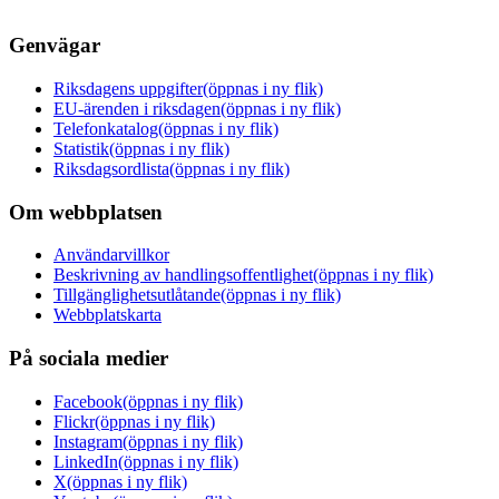
Genvägar
Riksdagens uppgifter
(öppnas i ny flik)
EU-ärenden i riksdagen
(öppnas i ny flik)
Telefonkatalog
(öppnas i ny flik)
Statistik
(öppnas i ny flik)
Riksdagsordlista
(öppnas i ny flik)
Om webbplatsen
Användarvillkor
Beskrivning av handlingsoffentlighet
(öppnas i ny flik)
Tillgänglighetsutlåtande
(öppnas i ny flik)
Webbplatskarta
På sociala medier
Facebook
(öppnas i ny flik)
Flickr
(öppnas i ny flik)
Instagram
(öppnas i ny flik)
LinkedIn
(öppnas i ny flik)
X
(öppnas i ny flik)