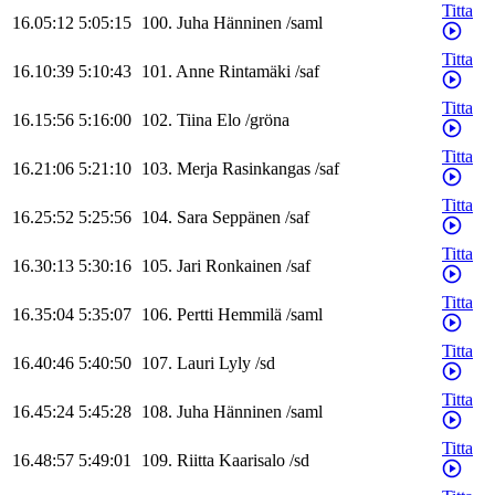
Titta
16.05:12
5:05:15
100
.
Juha
Hänninen
/
saml
Titta
16.10:39
5:10:43
101
.
Anne
Rintamäki
/
saf
Titta
16.15:56
5:16:00
102
.
Tiina
Elo
/
gröna
Titta
16.21:06
5:21:10
103
.
Merja
Rasinkangas
/
saf
Titta
16.25:52
5:25:56
104
.
Sara
Seppänen
/
saf
Titta
16.30:13
5:30:16
105
.
Jari
Ronkainen
/
saf
Titta
16.35:04
5:35:07
106
.
Pertti
Hemmilä
/
saml
Titta
16.40:46
5:40:50
107
.
Lauri
Lyly
/
sd
Titta
16.45:24
5:45:28
108
.
Juha
Hänninen
/
saml
Titta
16.48:57
5:49:01
109
.
Riitta
Kaarisalo
/
sd