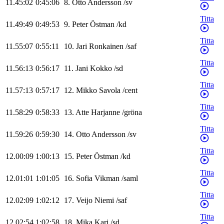
11.45:02
0:45:06
8
.
Otto
Andersson
/
sv
Titta
11.49:49
0:49:53
9
.
Peter
Östman
/
kd
Titta
11.55:07
0:55:11
10
.
Jari
Ronkainen
/
saf
Titta
11.56:13
0:56:17
11
.
Jani
Kokko
/
sd
Titta
11.57:13
0:57:17
12
.
Mikko
Savola
/
cent
Titta
11.58:29
0:58:33
13
.
Atte
Harjanne
/
gröna
Titta
11.59:26
0:59:30
14
.
Otto
Andersson
/
sv
Titta
12.00:09
1:00:13
15
.
Peter
Östman
/
kd
Titta
12.01:01
1:01:05
16
.
Sofia
Vikman
/
saml
Titta
12.02:09
1:02:12
17
.
Veijo
Niemi
/
saf
Titta
12.02:54
1:02:58
18
.
Mika
Kari
/
sd