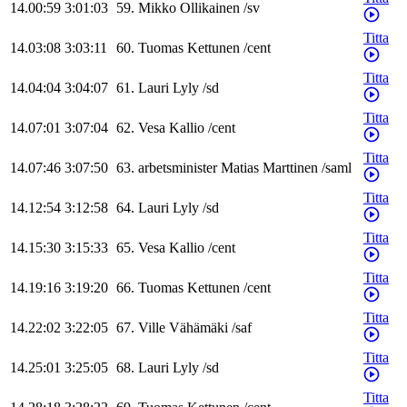
14.00:59
3:01:03
59
.
Mikko
Ollikainen
/
sv
Titta
14.03:08
3:03:11
60
.
Tuomas
Kettunen
/
cent
Titta
14.04:04
3:04:07
61
.
Lauri
Lyly
/
sd
Titta
14.07:01
3:07:04
62
.
Vesa
Kallio
/
cent
Titta
14.07:46
3:07:50
63
.
arbetsminister
Matias
Marttinen
/
saml
Titta
14.12:54
3:12:58
64
.
Lauri
Lyly
/
sd
Titta
14.15:30
3:15:33
65
.
Vesa
Kallio
/
cent
Titta
14.19:16
3:19:20
66
.
Tuomas
Kettunen
/
cent
Titta
14.22:02
3:22:05
67
.
Ville
Vähämäki
/
saf
Titta
14.25:01
3:25:05
68
.
Lauri
Lyly
/
sd
Titta