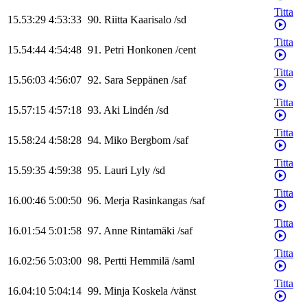
Titta
15.53:29
4:53:33
90
.
Riitta
Kaarisalo
/
sd
Titta
15.54:44
4:54:48
91
.
Petri
Honkonen
/
cent
Titta
15.56:03
4:56:07
92
.
Sara
Seppänen
/
saf
Titta
15.57:15
4:57:18
93
.
Aki
Lindén
/
sd
Titta
15.58:24
4:58:28
94
.
Miko
Bergbom
/
saf
Titta
15.59:35
4:59:38
95
.
Lauri
Lyly
/
sd
Titta
16.00:46
5:00:50
96
.
Merja
Rasinkangas
/
saf
Titta
16.01:54
5:01:58
97
.
Anne
Rintamäki
/
saf
Titta
16.02:56
5:03:00
98
.
Pertti
Hemmilä
/
saml
Titta
16.04:10
5:04:14
99
.
Minja
Koskela
/
vänst