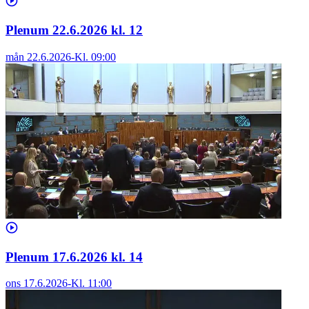
Plenum 22.6.2026 kl. 12
mån 22.6.2026
-
Kl.
09:00
Plenum 17.6.2026 kl. 14
ons 17.6.2026
-
Kl.
11:00