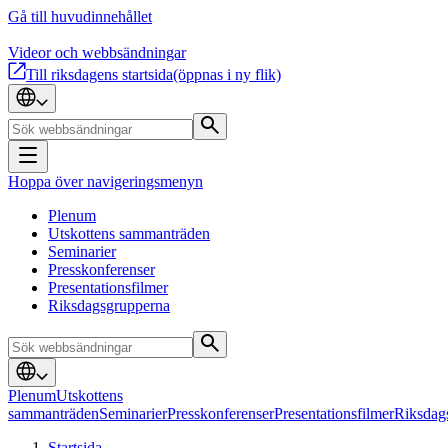
Gå till huvudinnehållet
Videor och webbsändningar
Till riksdagens startsida
(öppnas i ny flik)
Hoppa över navigeringsmenyn
Plenum
Utskottens sammanträden
Seminarier
Presskonferenser
Presentationsfilmer
Riksdagsgrupperna
Plenum
Utskottens
sammanträden
Seminarier
Presskonferenser
Presentationsfilmer
Riksdag
Startsida