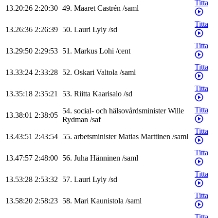
Titta
13.20:26
2:20:30
49
.
Maaret
Castrén
/
saml
Titta
13.26:36
2:26:39
50
.
Lauri
Lyly
/
sd
Titta
13.29:50
2:29:53
51
.
Markus
Lohi
/
cent
Titta
13.33:24
2:33:28
52
.
Oskari
Valtola
/
saml
Titta
13.35:18
2:35:21
53
.
Riitta
Kaarisalo
/
sd
Titta
54
.
social- och hälsovårdsminister
Wille
13.38:01
2:38:05
Rydman
/
saf
Titta
13.43:51
2:43:54
55
.
arbetsminister
Matias
Marttinen
/
saml
Titta
13.47:57
2:48:00
56
.
Juha
Hänninen
/
saml
Titta
13.53:28
2:53:32
57
.
Lauri
Lyly
/
sd
Titta
13.58:20
2:58:23
58
.
Mari
Kaunistola
/
saml
Titta