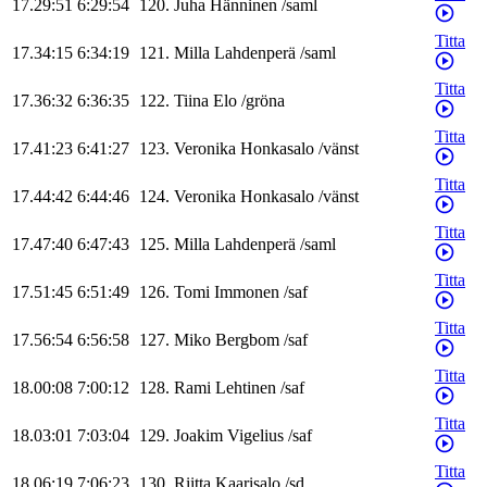
17.29:51
6:29:54
120
.
Juha
Hänninen
/
saml
Titta
17.34:15
6:34:19
121
.
Milla
Lahdenperä
/
saml
Titta
17.36:32
6:36:35
122
.
Tiina
Elo
/
gröna
Titta
17.41:23
6:41:27
123
.
Veronika
Honkasalo
/
vänst
Titta
17.44:42
6:44:46
124
.
Veronika
Honkasalo
/
vänst
Titta
17.47:40
6:47:43
125
.
Milla
Lahdenperä
/
saml
Titta
17.51:45
6:51:49
126
.
Tomi
Immonen
/
saf
Titta
17.56:54
6:56:58
127
.
Miko
Bergbom
/
saf
Titta
18.00:08
7:00:12
128
.
Rami
Lehtinen
/
saf
Titta
18.03:01
7:03:04
129
.
Joakim
Vigelius
/
saf
Titta
18.06:19
7:06:23
130
.
Riitta
Kaarisalo
/
sd