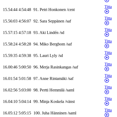
Titta
15.54:44
4:54:48
91
.
Petri
Honkonen
/
cent
Titta
15.56:03
4:56:07
92
.
Sara
Seppänen
/
saf
Titta
15.57:15
4:57:18
93
.
Aki
Lindén
/
sd
Titta
15.58:24
4:58:28
94
.
Miko
Bergbom
/
saf
Titta
15.59:35
4:59:38
95
.
Lauri
Lyly
/
sd
Titta
16.00:46
5:00:50
96
.
Merja
Rasinkangas
/
saf
Titta
16.01:54
5:01:58
97
.
Anne
Rintamäki
/
saf
Titta
16.02:56
5:03:00
98
.
Pertti
Hemmilä
/
saml
Titta
16.04:10
5:04:14
99
.
Minja
Koskela
/
vänst
Titta
16.05:12
5:05:15
100
.
Juha
Hänninen
/
saml