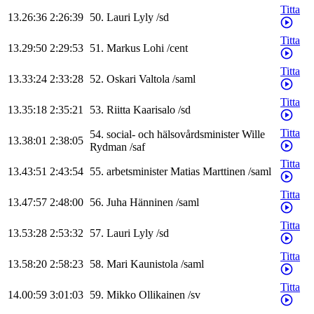
Titta
13.26:36
2:26:39
50
.
Lauri
Lyly
/
sd
Titta
13.29:50
2:29:53
51
.
Markus
Lohi
/
cent
Titta
13.33:24
2:33:28
52
.
Oskari
Valtola
/
saml
Titta
13.35:18
2:35:21
53
.
Riitta
Kaarisalo
/
sd
Titta
54
.
social- och hälsovårdsminister
Wille
13.38:01
2:38:05
Rydman
/
saf
Titta
13.43:51
2:43:54
55
.
arbetsminister
Matias
Marttinen
/
saml
Titta
13.47:57
2:48:00
56
.
Juha
Hänninen
/
saml
Titta
13.53:28
2:53:32
57
.
Lauri
Lyly
/
sd
Titta
13.58:20
2:58:23
58
.
Mari
Kaunistola
/
saml
Titta
14.00:59
3:01:03
59
.
Mikko
Ollikainen
/
sv