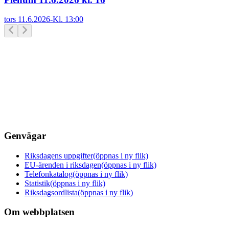
tors 11.6.2026
-
Kl.
13:00
Genvägar
Riksdagens uppgifter
(öppnas i ny flik)
EU-ärenden i riksdagen
(öppnas i ny flik)
Telefonkatalog
(öppnas i ny flik)
Statistik
(öppnas i ny flik)
Riksdagsordlista
(öppnas i ny flik)
Om webbplatsen