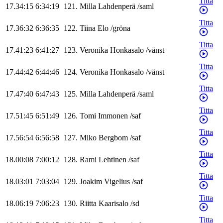
Titta
17.34:15
6:34:19
121
.
Milla
Lahdenperä
/
saml
Titta
17.36:32
6:36:35
122
.
Tiina
Elo
/
gröna
Titta
17.41:23
6:41:27
123
.
Veronika
Honkasalo
/
vänst
Titta
17.44:42
6:44:46
124
.
Veronika
Honkasalo
/
vänst
Titta
17.47:40
6:47:43
125
.
Milla
Lahdenperä
/
saml
Titta
17.51:45
6:51:49
126
.
Tomi
Immonen
/
saf
Titta
17.56:54
6:56:58
127
.
Miko
Bergbom
/
saf
Titta
18.00:08
7:00:12
128
.
Rami
Lehtinen
/
saf
Titta
18.03:01
7:03:04
129
.
Joakim
Vigelius
/
saf
Titta
18.06:19
7:06:23
130
.
Riitta
Kaarisalo
/
sd
Titta