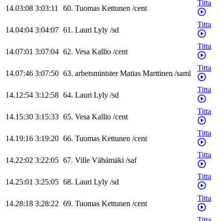
Titta
14.03:08
3:03:11
60
.
Tuomas
Kettunen
/
cent
Titta
14.04:04
3:04:07
61
.
Lauri
Lyly
/
sd
Titta
14.07:01
3:07:04
62
.
Vesa
Kallio
/
cent
Titta
14.07:46
3:07:50
63
.
arbetsminister
Matias
Marttinen
/
saml
Titta
14.12:54
3:12:58
64
.
Lauri
Lyly
/
sd
Titta
14.15:30
3:15:33
65
.
Vesa
Kallio
/
cent
Titta
14.19:16
3:19:20
66
.
Tuomas
Kettunen
/
cent
Titta
14.22:02
3:22:05
67
.
Ville
Vähämäki
/
saf
Titta
14.25:01
3:25:05
68
.
Lauri
Lyly
/
sd
Titta
14.28:18
3:28:22
69
.
Tuomas
Kettunen
/
cent
Titta