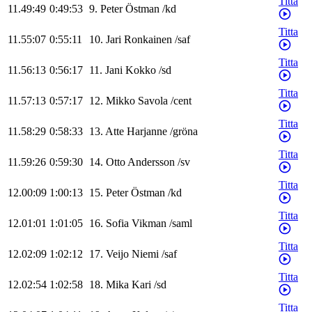
Titta
11.49:49
0:49:53
9
.
Peter
Östman
/
kd
Titta
11.55:07
0:55:11
10
.
Jari
Ronkainen
/
saf
Titta
11.56:13
0:56:17
11
.
Jani
Kokko
/
sd
Titta
11.57:13
0:57:17
12
.
Mikko
Savola
/
cent
Titta
11.58:29
0:58:33
13
.
Atte
Harjanne
/
gröna
Titta
11.59:26
0:59:30
14
.
Otto
Andersson
/
sv
Titta
12.00:09
1:00:13
15
.
Peter
Östman
/
kd
Titta
12.01:01
1:01:05
16
.
Sofia
Vikman
/
saml
Titta
12.02:09
1:02:12
17
.
Veijo
Niemi
/
saf
Titta
12.02:54
1:02:58
18
.
Mika
Kari
/
sd
Titta