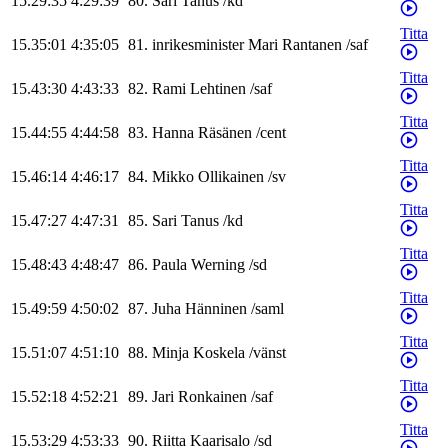
15.29:35
4:29:39
80
.
Sari
Tanus
/
kd
Titta
15.35:01
4:35:05
81
.
inrikesminister
Mari
Rantanen
/
saf
Titta
15.43:30
4:43:33
82
.
Rami
Lehtinen
/
saf
Titta
15.44:55
4:44:58
83
.
Hanna
Räsänen
/
cent
Titta
15.46:14
4:46:17
84
.
Mikko
Ollikainen
/
sv
Titta
15.47:27
4:47:31
85
.
Sari
Tanus
/
kd
Titta
15.48:43
4:48:47
86
.
Paula
Werning
/
sd
Titta
15.49:59
4:50:02
87
.
Juha
Hänninen
/
saml
Titta
15.51:07
4:51:10
88
.
Minja
Koskela
/
vänst
Titta
15.52:18
4:52:21
89
.
Jari
Ronkainen
/
saf
Titta
15.53:29
4:53:33
90
.
Riitta
Kaarisalo
/
sd