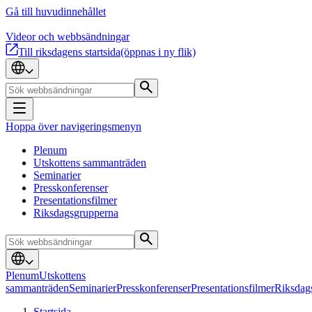
Gå till huvudinnehållet
Videor och webbsändningar
Till riksdagens startsida
(öppnas i ny flik)
Hoppa över navigeringsmenyn
Plenum
Utskottens sammanträden
Seminarier
Presskonferenser
Presentationsfilmer
Riksdagsgrupperna
Plenum
Utskottens
sammanträden
Seminarier
Presskonferenser
Presentationsfilmer
Riksdag
Startsida