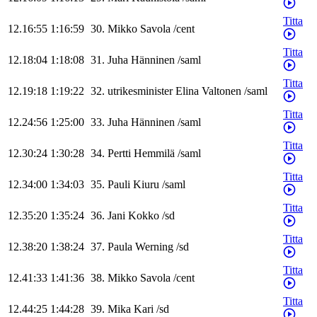
Titta
12.16:55
1:16:59
30
.
Mikko
Savola
/
cent
Titta
12.18:04
1:18:08
31
.
Juha
Hänninen
/
saml
Titta
12.19:18
1:19:22
32
.
utrikesminister
Elina
Valtonen
/
saml
Titta
12.24:56
1:25:00
33
.
Juha
Hänninen
/
saml
Titta
12.30:24
1:30:28
34
.
Pertti
Hemmilä
/
saml
Titta
12.34:00
1:34:03
35
.
Pauli
Kiuru
/
saml
Titta
12.35:20
1:35:24
36
.
Jani
Kokko
/
sd
Titta
12.38:20
1:38:24
37
.
Paula
Werning
/
sd
Titta
12.41:33
1:41:36
38
.
Mikko
Savola
/
cent
Titta
12.44:25
1:44:28
39
.
Mika
Kari
/
sd