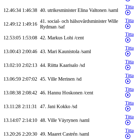
Titta
12.46:34
1:46:38
40
.
utrikesminister
Elina
Valtonen
/
saml
Titta
41
.
social- och hälsovårdsminister
Wille
12.49:12
1:49:16
Rydman
/
saf
Titta
12.53:05
1:53:08
42
.
Markus
Lohi
/
cent
Titta
13.00:43
2:00:46
43
.
Mari
Kaunistola
/
saml
Titta
13.02:10
2:02:13
44
.
Riitta
Kaarisalo
/
sd
Titta
13.06:59
2:07:02
45
.
Ville
Merinen
/
sd
Titta
13.08:38
2:08:42
46
.
Hannu
Hoskonen
/
cent
Titta
13.11:28
2:11:31
47
.
Jani
Kokko
/
sd
Titta
13.14:07
2:14:10
48
.
Ville
Väyrynen
/
saml
Titta
13.20:26
2:20:30
49
.
Maaret
Castrén
/
saml