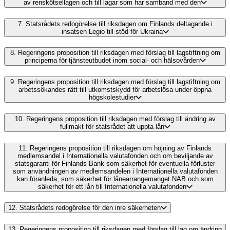
av renskötsellagen och till lagar som har samband med den
7.
Statsrådets redogörelse till riksdagen om Finlands deltagande i
insatsen Legio till stöd för Ukraina
8.
Regeringens proposition till riksdagen med förslag till lagstiftning om
principerna för tjänsteutbudet inom social- och hälsovården
9.
Regeringens proposition till riksdagen med förslag till lagstiftning om
arbetssökandes rätt till utkomstskydd för arbetslösa under öppna
högskolestudier
10.
Regeringens proposition till riksdagen med förslag till ändring av
fullmakt för statsrådet att uppta lån
11.
Regeringens proposition till riksdagen om höjning av Finlands
medlemsandel i Internationella valutafonden och om beviljande av
statsgaranti för Finlands Bank som säkerhet för eventuella förluster
som användningen av medlemsandelen i Internationella valutafonden
kan föranleda, som säkerhet för lånearrangemanget NAB och som
säkerhet för ett lån till Internationella valutafonden
12.
Statsrådets redogörelse för den inre säkerheten
13.
Regeringens proposition till riksdagen med förslag till lag om ändring