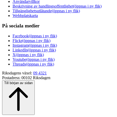
Användarvillkor
Beskrivning av handlingsoffentlighet
(öppnas i ny flik)
Tillgänglighetsutlåtande
(öppnas i ny flik)
Webbplatskarta
På sociala medier
Facebook
(öppnas i ny flik)
Flickr
(öppnas i ny flik)
Instagram
(öppnas i ny flik)
LinkedIn
(öppnas i ny flik)
X
(öppnas i ny flik)
Youtube
(öppnas i ny flik)
Threads
(öppnas i ny flik)
Riksdagens växel:
09 4321
Postadress:
00102 Riksdagen
Till början av sidan