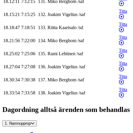
18.12:11
7:12:15
131
.
Miko
Bergbom
/
saf
Titta
18.15:21
7:15:25
132
.
Joakim
Vigelius
/
saf
Titta
18.18:47
7:18:51
133
.
Riitta
Kaarisalo
/
sd
Titta
18.21:56
7:22:00
134
.
Miko
Bergbom
/
saf
Titta
18.25:02
7:25:06
135
.
Rami
Lehtinen
/
saf
Titta
18.27:04
7:27:08
136
.
Joakim
Vigelius
/
saf
Titta
18.30:34
7:30:38
137
.
Miko
Bergbom
/
saf
Titta
18.33:54
7:33:58
138
.
Joakim
Vigelius
/
saf
Dagordning alltså ärenden som behandlas
1.
Namnupprop