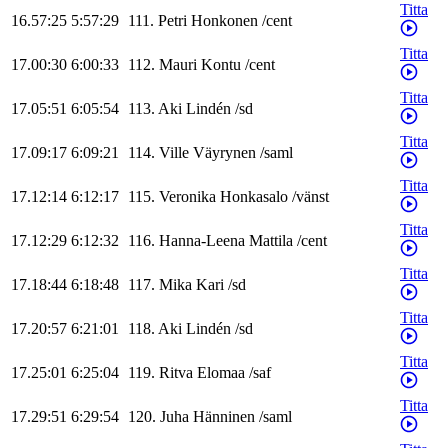
Titta
16.57:25
5:57:29
111
.
Petri
Honkonen
/
cent
Titta
17.00:30
6:00:33
112
.
Mauri
Kontu
/
cent
Titta
17.05:51
6:05:54
113
.
Aki
Lindén
/
sd
Titta
17.09:17
6:09:21
114
.
Ville
Väyrynen
/
saml
Titta
17.12:14
6:12:17
115
.
Veronika
Honkasalo
/
vänst
Titta
17.12:29
6:12:32
116
.
Hanna-Leena
Mattila
/
cent
Titta
17.18:44
6:18:48
117
.
Mika
Kari
/
sd
Titta
17.20:57
6:21:01
118
.
Aki
Lindén
/
sd
Titta
17.25:01
6:25:04
119
.
Ritva
Elomaa
/
saf
Titta
17.29:51
6:29:54
120
.
Juha
Hänninen
/
saml