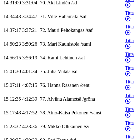
14.31:00
3:31:04
70
.
Aki
Lindén
/
sd
Titta
14.34:43
3:34:47
71
.
Ville
Vähämäki
/
saf
Titta
14.37:17
3:37:21
72
.
Mauri
Peltokangas
/
saf
Titta
14.50:23
3:50:26
73
.
Mari
Kaunistola
/
saml
Titta
14.56:15
3:56:19
74
.
Rami
Lehtinen
/
saf
Titta
15.01:30
4:01:34
75
.
Juha
Viitala
/
sd
Titta
15.07:11
4:07:15
76
.
Hanna
Räsänen
/
cent
Titta
15.12:35
4:12:39
77
.
Alviina
Alametsä
/
gröna
Titta
15.17:48
4:17:52
78
.
Aino-Kaisa
Pekonen
/
vänst
Titta
15.23:32
4:23:36
79
.
Mikko
Ollikainen
/
sv
Titta