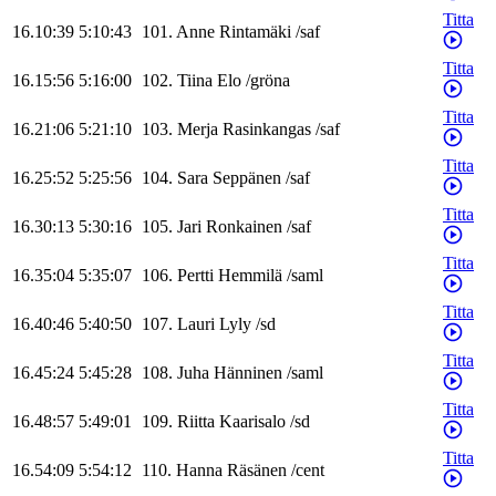
Titta
16.10:39
5:10:43
101
.
Anne
Rintamäki
/
saf
Titta
16.15:56
5:16:00
102
.
Tiina
Elo
/
gröna
Titta
16.21:06
5:21:10
103
.
Merja
Rasinkangas
/
saf
Titta
16.25:52
5:25:56
104
.
Sara
Seppänen
/
saf
Titta
16.30:13
5:30:16
105
.
Jari
Ronkainen
/
saf
Titta
16.35:04
5:35:07
106
.
Pertti
Hemmilä
/
saml
Titta
16.40:46
5:40:50
107
.
Lauri
Lyly
/
sd
Titta
16.45:24
5:45:28
108
.
Juha
Hänninen
/
saml
Titta
16.48:57
5:49:01
109
.
Riitta
Kaarisalo
/
sd
Titta
16.54:09
5:54:12
110
.
Hanna
Räsänen
/
cent