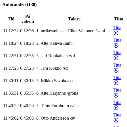
Anföranden
(
138
)
På
Tid
Talare
Titta
videon
Titta
11.12:32
0:12:36
1
.
utrikesminister
Elina
Valtonen
/
saml
Titta
11.18:24
0:18:28
2
.
Atte
Kaleva
/
saml
Titta
11.22:31
0:22:35
3
.
Jari
Ronkainen
/
saf
Titta
11.27:25
0:27:28
4
.
Jani
Kokko
/
sd
Titta
11.30:11
0:30:15
5
.
Mikko
Savola
/
cent
Titta
11.35:31
0:35:35
6
.
Atte
Harjanne
/
gröna
Titta
11.40:22
0:40:26
7
.
Timo
Furuholm
/
vänst
Titta
11.45:02
0:45:06
8
.
Otto
Andersson
/
sv