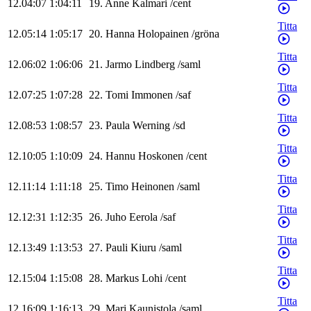
12.04:07
1:04:11
19
.
Anne
Kalmari
/
cent
Titta
12.05:14
1:05:17
20
.
Hanna
Holopainen
/
gröna
Titta
12.06:02
1:06:06
21
.
Jarmo
Lindberg
/
saml
Titta
12.07:25
1:07:28
22
.
Tomi
Immonen
/
saf
Titta
12.08:53
1:08:57
23
.
Paula
Werning
/
sd
Titta
12.10:05
1:10:09
24
.
Hannu
Hoskonen
/
cent
Titta
12.11:14
1:11:18
25
.
Timo
Heinonen
/
saml
Titta
12.12:31
1:12:35
26
.
Juho
Eerola
/
saf
Titta
12.13:49
1:13:53
27
.
Pauli
Kiuru
/
saml
Titta
12.15:04
1:15:08
28
.
Markus
Lohi
/
cent
Titta
12.16:09
1:16:13
29
.
Mari
Kaunistola
/
saml