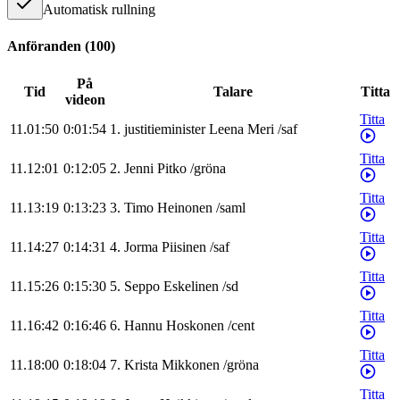
Automatisk rullning
Anföranden
(
100
)
På
Tid
Talare
Titta
videon
Titta
11.01:50
0:01:54
1
.
justitieminister
Leena
Meri
/
saf
Titta
11.12:01
0:12:05
2
.
Jenni
Pitko
/
gröna
Titta
11.13:19
0:13:23
3
.
Timo
Heinonen
/
saml
Titta
11.14:27
0:14:31
4
.
Jorma
Piisinen
/
saf
Titta
11.15:26
0:15:30
5
.
Seppo
Eskelinen
/
sd
Titta
11.16:42
0:16:46
6
.
Hannu
Hoskonen
/
cent
Titta
11.18:00
0:18:04
7
.
Krista
Mikkonen
/
gröna
Titta