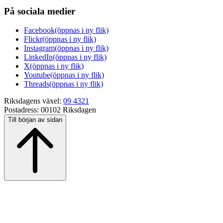
På sociala medier
Facebook
(öppnas i ny flik)
Flickr
(öppnas i ny flik)
Instagram
(öppnas i ny flik)
LinkedIn
(öppnas i ny flik)
X
(öppnas i ny flik)
Youtube
(öppnas i ny flik)
Threads
(öppnas i ny flik)
Riksdagens växel:
09 4321
Postadress:
00102 Riksdagen
Till början av sidan