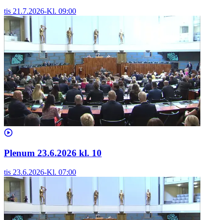
tis 21.7.2026
-
Kl.
09:00
Plenum 23.6.2026 kl. 10
tis 23.6.2026
-
Kl.
07:00