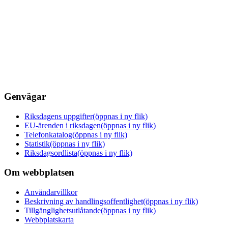
Genvägar
Riksdagens uppgifter
(öppnas i ny flik)
EU-ärenden i riksdagen
(öppnas i ny flik)
Telefonkatalog
(öppnas i ny flik)
Statistik
(öppnas i ny flik)
Riksdagsordlista
(öppnas i ny flik)
Om webbplatsen
Användarvillkor
Beskrivning av handlingsoffentlighet
(öppnas i ny flik)
Tillgänglighetsutlåtande
(öppnas i ny flik)
Webbplatskarta