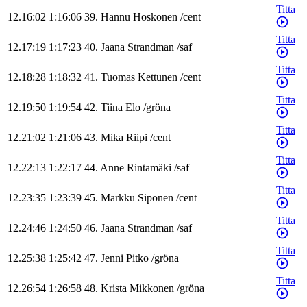
Titta
12.16:02
1:16:06
39
.
Hannu
Hoskonen
/
cent
Titta
12.17:19
1:17:23
40
.
Jaana
Strandman
/
saf
Titta
12.18:28
1:18:32
41
.
Tuomas
Kettunen
/
cent
Titta
12.19:50
1:19:54
42
.
Tiina
Elo
/
gröna
Titta
12.21:02
1:21:06
43
.
Mika
Riipi
/
cent
Titta
12.22:13
1:22:17
44
.
Anne
Rintamäki
/
saf
Titta
12.23:35
1:23:39
45
.
Markku
Siponen
/
cent
Titta
12.24:46
1:24:50
46
.
Jaana
Strandman
/
saf
Titta
12.25:38
1:25:42
47
.
Jenni
Pitko
/
gröna
Titta
12.26:54
1:26:58
48
.
Krista
Mikkonen
/
gröna