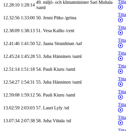
Titta
49
.
miljö- och klimatminister
Sari
Multala
12.28:10
1:28:14
/
saml
Titta
12.32:56
1:33:00
50
.
Jenni
Pitko
/
gröna
Titta
12.38:09
1:38:13
51
.
Vesa
Kallio
/
cent
Titta
12.41:46
1:41:50
52
.
Jaana
Strandman
/
saf
Titta
12.45:24
1:45:28
53
.
Juha
Hänninen
/
saml
Titta
12.51:14
1:51:18
54
.
Pauli
Kiuru
/
saml
Titta
12.54:27
1:54:31
55
.
Juha
Hänninen
/
saml
Titta
12.59:08
1:59:12
56
.
Pauli
Kiuru
/
saml
Titta
13.02:59
2:03:03
57
.
Lauri
Lyly
/
sd
Titta
13.07:34
2:07:38
58
.
Juha
Viitala
/
sd
Titta