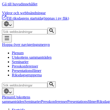
Gå till huvudinnehållet
Videor och webbsändningar
Till riksdagens startsida
(öppnas i ny flik)
Hoppa över navigeringsmenyn
Plenum
Utskottens sammanträden
Seminarier
Presskonferenser
Presentationsfilmer
Riksdagsgrupperna
Plenum
Utskottens
sammanträden
Seminarier
Presskonferenser
Presentationsfilmer
Riksdag
Startsida