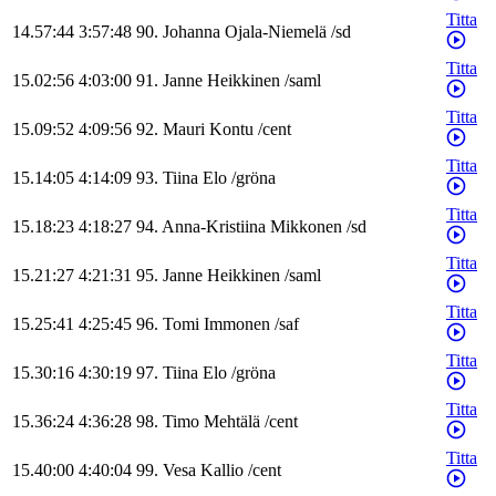
Titta
14.57:44
3:57:48
90
.
Johanna
Ojala-Niemelä
/
sd
Titta
15.02:56
4:03:00
91
.
Janne
Heikkinen
/
saml
Titta
15.09:52
4:09:56
92
.
Mauri
Kontu
/
cent
Titta
15.14:05
4:14:09
93
.
Tiina
Elo
/
gröna
Titta
15.18:23
4:18:27
94
.
Anna-Kristiina
Mikkonen
/
sd
Titta
15.21:27
4:21:31
95
.
Janne
Heikkinen
/
saml
Titta
15.25:41
4:25:45
96
.
Tomi
Immonen
/
saf
Titta
15.30:16
4:30:19
97
.
Tiina
Elo
/
gröna
Titta
15.36:24
4:36:28
98
.
Timo
Mehtälä
/
cent
Titta
15.40:00
4:40:04
99
.
Vesa
Kallio
/
cent