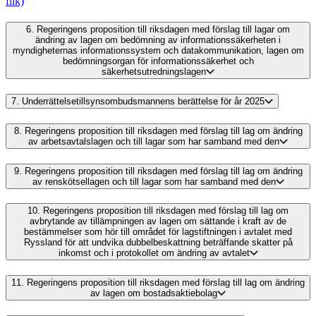
flik)
6.
Regeringens proposition till riksdagen med förslag till lagar om
ändring av lagen om bedömning av informationssäkerheten i
myndigheternas informationssystem och datakommunikation, lagen om
bedömningsorgan för informationssäkerhet och
säkerhetsutredningslagen
7.
Underrättelsetillsynsombudsmannens berättelse för år 2025
8.
Regeringens proposition till riksdagen med förslag till lag om ändring
av arbetsavtalslagen och till lagar som har samband med den
9.
Regeringens proposition till riksdagen med förslag till lag om ändring
av renskötsellagen och till lagar som har samband med den
10.
Regeringens proposition till riksdagen med förslag till lag om
avbrytande av tillämpningen av lagen om sättande i kraft av de
bestämmelser som hör till området för lagstiftningen i avtalet med
Ryssland för att undvika dubbelbeskattning beträffande skatter på
inkomst och i protokollet om ändring av avtalet
11.
Regeringens proposition till riksdagen med förslag till lag om ändring
av lagen om bostadsaktiebolag