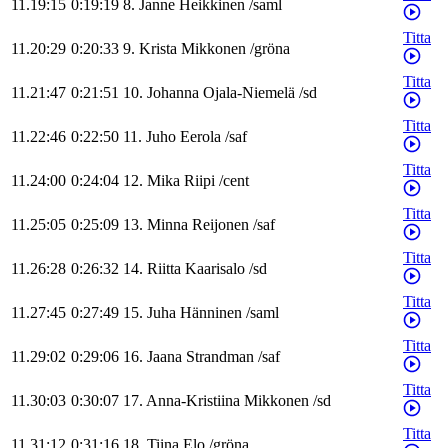
11.19:15
0:19:19
8
.
Janne
Heikkinen
/
saml
Titta
11.20:29
0:20:33
9
.
Krista
Mikkonen
/
gröna
Titta
11.21:47
0:21:51
10
.
Johanna
Ojala-Niemelä
/
sd
Titta
11.22:46
0:22:50
11
.
Juho
Eerola
/
saf
Titta
11.24:00
0:24:04
12
.
Mika
Riipi
/
cent
Titta
11.25:05
0:25:09
13
.
Minna
Reijonen
/
saf
Titta
11.26:28
0:26:32
14
.
Riitta
Kaarisalo
/
sd
Titta
11.27:45
0:27:49
15
.
Juha
Hänninen
/
saml
Titta
11.29:02
0:29:06
16
.
Jaana
Strandman
/
saf
Titta
11.30:03
0:30:07
17
.
Anna-Kristiina
Mikkonen
/
sd
Titta
11.31:12
0:31:16
18
.
Tiina
Elo
/
gröna