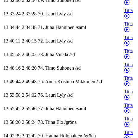
13.32:50
2:32:54
69
.
Timo
Suhonen
/
sd
Titta
13.33:24
2:33:28
70
.
Lauri
Lyly
/
sd
Titta
13.34:44
2:34:48
71
.
Juha
Hänninen
/
saml
Titta
13.40:11
2:40:15
72
.
Lauri
Lyly
/
sd
Titta
13.45:58
2:46:02
73
.
Juha
Viitala
/
sd
Titta
13.48:16
2:48:20
74
.
Timo
Suhonen
/
sd
Titta
13.49:44
2:49:48
75
.
Anna-Kristiina
Mikkonen
/
sd
Titta
13.53:58
2:54:02
76
.
Lauri
Lyly
/
sd
Titta
13.55:42
2:55:46
77
.
Juha
Hänninen
/
saml
Titta
13.58:20
2:58:24
78
.
Tiina
Elo
/
gröna
Titta
14.02:39
3:02:42
79
.
Hanna
Holopainen
/
gröna