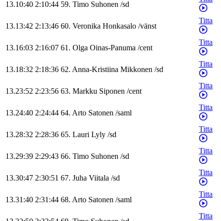
13.10:40
2:10:44
59
.
Timo
Suhonen
/
sd
Titta
13.13:42
2:13:46
60
.
Veronika
Honkasalo
/
vänst
Titta
13.16:03
2:16:07
61
.
Olga
Oinas-Panuma
/
cent
Titta
13.18:32
2:18:36
62
.
Anna-Kristiina
Mikkonen
/
sd
Titta
13.23:52
2:23:56
63
.
Markku
Siponen
/
cent
Titta
13.24:40
2:24:44
64
.
Arto
Satonen
/
saml
Titta
13.28:32
2:28:36
65
.
Lauri
Lyly
/
sd
Titta
13.29:39
2:29:43
66
.
Timo
Suhonen
/
sd
Titta
13.30:47
2:30:51
67
.
Juha
Viitala
/
sd
Titta
13.31:40
2:31:44
68
.
Arto
Satonen
/
saml
Titta