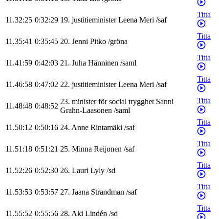
Titta
11.32:25
0:32:29
19
.
justitieminister
Leena
Meri
/
saf
Titta
11.35:41
0:35:45
20
.
Jenni
Pitko
/
gröna
Titta
11.41:59
0:42:03
21
.
Juha
Hänninen
/
saml
Titta
11.46:58
0:47:02
22
.
justitieminister
Leena
Meri
/
saf
Titta
23
.
minister för social trygghet
Sanni
11.48:48
0:48:52
Grahn-Laasonen
/
saml
Titta
11.50:12
0:50:16
24
.
Anne
Rintamäki
/
saf
Titta
11.51:18
0:51:21
25
.
Minna
Reijonen
/
saf
Titta
11.52:26
0:52:30
26
.
Lauri
Lyly
/
sd
Titta
11.53:53
0:53:57
27
.
Jaana
Strandman
/
saf
Titta
11.55:52
0:55:56
28
.
Aki
Lindén
/
sd