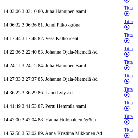
Titta
14.03:06
3:03:10
80
.
Juha
Hänninen
/
saml
Titta
14.06:32
3:06:36
81
.
Jenni
Pitko
/
gröna
Titta
14.17:44
3:17:48
82
.
Vesa
Kallio
/
cent
Titta
14.22:36
3:22:40
83
.
Johanna
Ojala-Niemelä
/
sd
Titta
14.24:11
3:24:15
84
.
Juha
Hänninen
/
saml
Titta
14.27:33
3:27:37
85
.
Johanna
Ojala-Niemelä
/
sd
Titta
14.36:25
3:36:29
86
.
Lauri
Lyly
/
sd
Titta
14.41:49
3:41:53
87
.
Pertti
Hemmilä
/
saml
Titta
14.47:00
3:47:04
88
.
Hanna
Holopainen
/
gröna
Titta
14.52:58
3:53:02
89
.
Anna-Kristiina
Mikkonen
/
sd