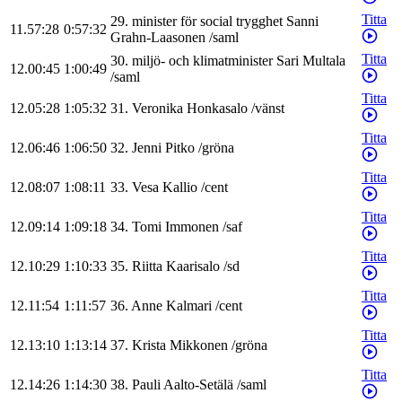
Titta
29
.
minister för social trygghet
Sanni
11.57:28
0:57:32
Grahn-Laasonen
/
saml
Titta
30
.
miljö- och klimatminister
Sari
Multala
12.00:45
1:00:49
/
saml
Titta
12.05:28
1:05:32
31
.
Veronika
Honkasalo
/
vänst
Titta
12.06:46
1:06:50
32
.
Jenni
Pitko
/
gröna
Titta
12.08:07
1:08:11
33
.
Vesa
Kallio
/
cent
Titta
12.09:14
1:09:18
34
.
Tomi
Immonen
/
saf
Titta
12.10:29
1:10:33
35
.
Riitta
Kaarisalo
/
sd
Titta
12.11:54
1:11:57
36
.
Anne
Kalmari
/
cent
Titta
12.13:10
1:13:14
37
.
Krista
Mikkonen
/
gröna
Titta
12.14:26
1:14:30
38
.
Pauli
Aalto-Setälä
/
saml