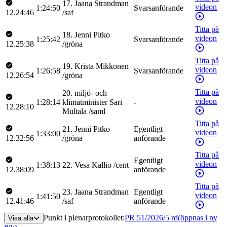
17
.
Jaana
Strandman
videon
1:24:50
Svarsanförande
12.24:46
/
saf
Titta på
18
.
Jenni
Pitko
videon
1:25:42
Svarsanförande
12.25:38
/
gröna
Titta på
19
.
Krista
Mikkonen
videon
1:26:58
Svarsanförande
12.26:54
/
gröna
Titta på
20
.
miljö- och
videon
1:28:14
klimatminister
Sari
-
12.28:10
Multala
/
saml
Titta på
21
.
Jenni
Pitko
Egentligt
videon
1:33:00
12.32:56
/
gröna
anförande
Titta på
Egentligt
videon
1:38:13
22
.
Vesa
Kallio
/
cent
12.38:09
anförande
Titta på
23
.
Jaana
Strandman
Egentligt
videon
1:41:50
12.41:46
/
saf
anförande
Punkt i plenarprotokollet
:
PR 51/2026/5 rd
(öppnas i ny
Visa alla