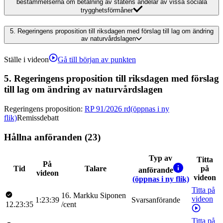
bestämmelserna om betalning av statens andelar av vissa sociala
trygghetsförmåner
5.
Regeringens proposition till riksdagen med förslag till lag om ändring
av naturvårdslagen
Ställe i videon
Gå till början av punkten
5.
Regeringens proposition till riksdagen med förslag
till lag om ändring av naturvårdslagen
Regeringens proposition
:
RP 91/2026 rd
(öppnas i ny
flik)
Remissdebatt
Hållna anföranden (23)
Typ av
Titta
På
Tid
Talare
på
anförande
videon
videon
(öppnas i ny flik)
Titta på
16
.
Markku
Siponen
videon
1:23:39
Svarsanförande
12.23:35
/
cent
Titta på