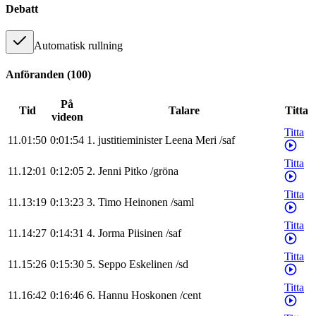
Debatt
Automatisk rullning
Anföranden
(
100
)
På
Tid
Talare
Titta
videon
Titta
11.01:50
0:01:54
1
.
justitieminister
Leena
Meri
/
saf
Titta
11.12:01
0:12:05
2
.
Jenni
Pitko
/
gröna
Titta
11.13:19
0:13:23
3
.
Timo
Heinonen
/
saml
Titta
11.14:27
0:14:31
4
.
Jorma
Piisinen
/
saf
Titta
11.15:26
0:15:30
5
.
Seppo
Eskelinen
/
sd
Titta
11.16:42
0:16:46
6
.
Hannu
Hoskonen
/
cent