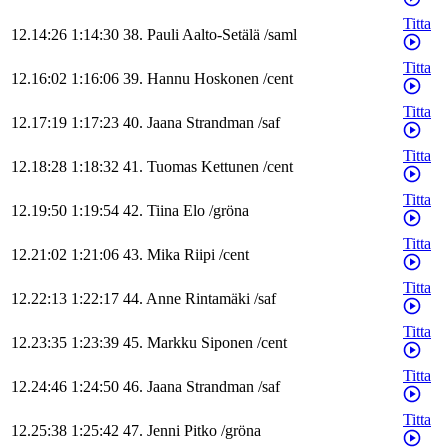
Titta
12.14:26
1:14:30
38
.
Pauli
Aalto-Setälä
/
saml
Titta
12.16:02
1:16:06
39
.
Hannu
Hoskonen
/
cent
Titta
12.17:19
1:17:23
40
.
Jaana
Strandman
/
saf
Titta
12.18:28
1:18:32
41
.
Tuomas
Kettunen
/
cent
Titta
12.19:50
1:19:54
42
.
Tiina
Elo
/
gröna
Titta
12.21:02
1:21:06
43
.
Mika
Riipi
/
cent
Titta
12.22:13
1:22:17
44
.
Anne
Rintamäki
/
saf
Titta
12.23:35
1:23:39
45
.
Markku
Siponen
/
cent
Titta
12.24:46
1:24:50
46
.
Jaana
Strandman
/
saf
Titta
12.25:38
1:25:42
47
.
Jenni
Pitko
/
gröna