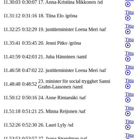
11.30:03
0:30:07
17
.
Anna-Kristiina
Mikkonen
/
sd
Titta
11.31:12
0:31:16
18
.
Tiina
Elo
/
gröna
Titta
11.32:25
0:32:29
19
.
justitieminister
Leena
Meri
/
saf
Titta
11.35:41
0:35:45
20
.
Jenni
Pitko
/
gröna
Titta
11.41:59
0:42:03
21
.
Juha
Hänninen
/
saml
Titta
11.46:58
0:47:02
22
.
justitieminister
Leena
Meri
/
saf
Titta
23
.
minister för social trygghet
Sanni
11.48:48
0:48:52
Grahn-Laasonen
/
saml
Titta
11.50:12
0:50:16
24
.
Anne
Rintamäki
/
saf
Titta
11.51:18
0:51:21
25
.
Minna
Reijonen
/
saf
Titta
11.52:26
0:52:30
26
.
Lauri
Lyly
/
sd
Titta
11.53:53
0:53:57
27
.
Jaana
Strandman
/
saf