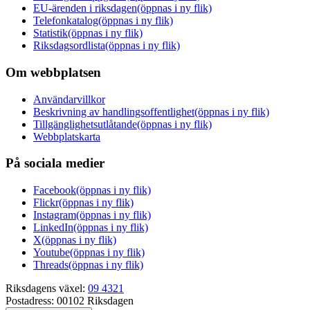
EU-ärenden i riksdagen
(öppnas i ny flik)
Telefonkatalog
(öppnas i ny flik)
Statistik
(öppnas i ny flik)
Riksdagsordlista
(öppnas i ny flik)
Om webbplatsen
Användarvillkor
Beskrivning av handlingsoffentlighet
(öppnas i ny flik)
Tillgänglighetsutlåtande
(öppnas i ny flik)
Webbplatskarta
På sociala medier
Facebook
(öppnas i ny flik)
Flickr
(öppnas i ny flik)
Instagram
(öppnas i ny flik)
LinkedIn
(öppnas i ny flik)
X
(öppnas i ny flik)
Youtube
(öppnas i ny flik)
Threads
(öppnas i ny flik)
Riksdagens växel:
09 4321
Postadress:
00102 Riksdagen