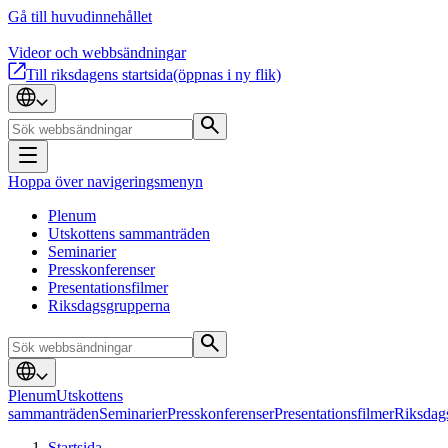
Gå till huvudinnehållet
Videor och webbsändningar
Till riksdagens startsida
(öppnas i ny flik)
Hoppa över navigeringsmenyn
Plenum
Utskottens sammanträden
Seminarier
Presskonferenser
Presentationsfilmer
Riksdagsgrupperna
Plenum
Utskottens
sammanträden
Seminarier
Presskonferenser
Presentationsfilmer
Riksdag
Startsida