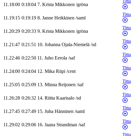
Titta
11.18:00
0:18:04
7
.
Krista
Mikkonen
/
gröna
Titta
11.19:15
0:19:19
8
.
Janne
Heikkinen
/
saml
Titta
11.20:29
0:20:33
9
.
Krista
Mikkonen
/
gröna
Titta
11.21:47
0:21:51
10
.
Johanna
Ojala-Niemelä
/
sd
Titta
11.22:46
0:22:50
11
.
Juho
Eerola
/
saf
Titta
11.24:00
0:24:04
12
.
Mika
Riipi
/
cent
Titta
11.25:05
0:25:09
13
.
Minna
Reijonen
/
saf
Titta
11.26:28
0:26:32
14
.
Riitta
Kaarisalo
/
sd
Titta
11.27:45
0:27:49
15
.
Juha
Hänninen
/
saml
Titta
11.29:02
0:29:06
16
.
Jaana
Strandman
/
saf
Titta