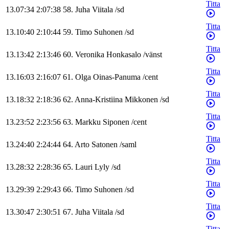
Titta
13.07:34
2:07:38
58
.
Juha
Viitala
/
sd
Titta
13.10:40
2:10:44
59
.
Timo
Suhonen
/
sd
Titta
13.13:42
2:13:46
60
.
Veronika
Honkasalo
/
vänst
Titta
13.16:03
2:16:07
61
.
Olga
Oinas-Panuma
/
cent
Titta
13.18:32
2:18:36
62
.
Anna-Kristiina
Mikkonen
/
sd
Titta
13.23:52
2:23:56
63
.
Markku
Siponen
/
cent
Titta
13.24:40
2:24:44
64
.
Arto
Satonen
/
saml
Titta
13.28:32
2:28:36
65
.
Lauri
Lyly
/
sd
Titta
13.29:39
2:29:43
66
.
Timo
Suhonen
/
sd
Titta
13.30:47
2:30:51
67
.
Juha
Viitala
/
sd
Titta