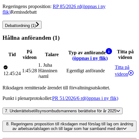
Regeringens proposition
:
RP 85/2026 rd
(öppnas i ny
flik)
Remissdebatt
Debattordning
(
1
)
Hållna anföranden (1)
På
Titta på
Typ av anförande
Tid
Talare
videon
videon
(öppnas i ny flik)
1
.
Juha
Titta på
1:45:28
Hänninen
Egentligt anförande
12.45:24
videon
/
saml
Riksdagen remitterade ärendet till förvaltningsutskottet.
Punkt i plenarprotokollet
:
PR 51/2026/6 rd
(öppnas i ny flik)
7.
Underrättelsetillsynsombudsmannens berättelse för år 2025
8.
Regeringens proposition till riksdagen med förslag till lag om ändring
av arbetsavtalslagen och till lagar som har samband med den