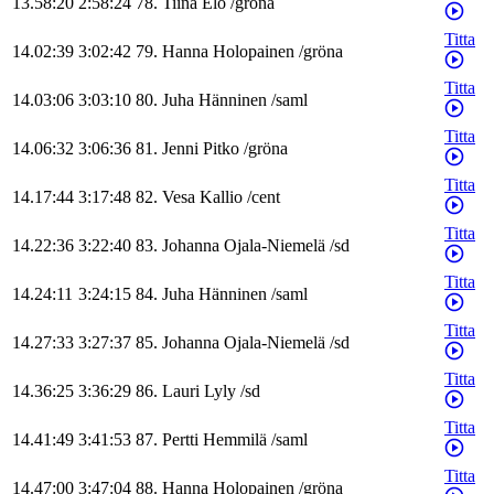
13.58:20
2:58:24
78
.
Tiina
Elo
/
gröna
Titta
14.02:39
3:02:42
79
.
Hanna
Holopainen
/
gröna
Titta
14.03:06
3:03:10
80
.
Juha
Hänninen
/
saml
Titta
14.06:32
3:06:36
81
.
Jenni
Pitko
/
gröna
Titta
14.17:44
3:17:48
82
.
Vesa
Kallio
/
cent
Titta
14.22:36
3:22:40
83
.
Johanna
Ojala-Niemelä
/
sd
Titta
14.24:11
3:24:15
84
.
Juha
Hänninen
/
saml
Titta
14.27:33
3:27:37
85
.
Johanna
Ojala-Niemelä
/
sd
Titta
14.36:25
3:36:29
86
.
Lauri
Lyly
/
sd
Titta
14.41:49
3:41:53
87
.
Pertti
Hemmilä
/
saml
Titta
14.47:00
3:47:04
88
.
Hanna
Holopainen
/
gröna