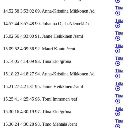
Titta
14.52:58
3:53:02
89
.
Anna-Kristiina
Mikkonen
/
sd
Titta
14.57:44
3:57:48
90
.
Johanna
Ojala-Niemelä
/
sd
Titta
15.02:56
4:03:00
91
.
Janne
Heikkinen
/
saml
Titta
15.09:52
4:09:56
92
.
Mauri
Kontu
/
cent
Titta
15.14:05
4:14:09
93
.
Tiina
Elo
/
gröna
Titta
15.18:23
4:18:27
94
.
Anna-Kristiina
Mikkonen
/
sd
Titta
15.21:27
4:21:31
95
.
Janne
Heikkinen
/
saml
Titta
15.25:41
4:25:45
96
.
Tomi
Immonen
/
saf
Titta
15.30:16
4:30:19
97
.
Tiina
Elo
/
gröna
Titta
15.36:24
4:36:28
98
.
Timo
Mehtälä
/
cent