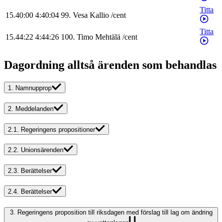
Titta
15.40:00
4:40:04
99
.
Vesa
Kallio
/
cent
Titta
15.44:22
4:44:26
100
.
Timo
Mehtälä
/
cent
Dagordning alltså ärenden som behandlas
1.
Namnupprop
2.
Meddelanden
2.1.
Regeringens propositioner
2.2.
Unionsärenden
2.3.
Berättelser
2.4.
Berättelser
3.
Regeringens proposition till riksdagen med förslag till lag om ändring