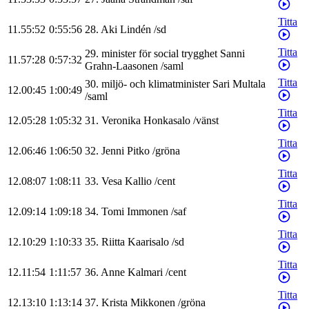
Titta
11.55:52
0:55:56
28
.
Aki
Lindén
/
sd
Titta
29
.
minister för social trygghet
Sanni
11.57:28
0:57:32
Grahn-Laasonen
/
saml
Titta
30
.
miljö- och klimatminister
Sari
Multala
12.00:45
1:00:49
/
saml
Titta
12.05:28
1:05:32
31
.
Veronika
Honkasalo
/
vänst
Titta
12.06:46
1:06:50
32
.
Jenni
Pitko
/
gröna
Titta
12.08:07
1:08:11
33
.
Vesa
Kallio
/
cent
Titta
12.09:14
1:09:18
34
.
Tomi
Immonen
/
saf
Titta
12.10:29
1:10:33
35
.
Riitta
Kaarisalo
/
sd
Titta
12.11:54
1:11:57
36
.
Anne
Kalmari
/
cent
Titta
12.13:10
1:13:14
37
.
Krista
Mikkonen
/
gröna