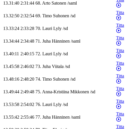
13.31:40
2:31:44
68
.
Arto
Satonen
/
saml
Titta
13.32:50
2:32:54
69
.
Timo
Suhonen
/
sd
Titta
13.33:24
2:33:28
70
.
Lauri
Lyly
/
sd
Titta
13.34:44
2:34:48
71
.
Juha
Hänninen
/
saml
Titta
13.40:11
2:40:15
72
.
Lauri
Lyly
/
sd
Titta
13.45:58
2:46:02
73
.
Juha
Viitala
/
sd
Titta
13.48:16
2:48:20
74
.
Timo
Suhonen
/
sd
Titta
13.49:44
2:49:48
75
.
Anna-Kristiina
Mikkonen
/
sd
Titta
13.53:58
2:54:02
76
.
Lauri
Lyly
/
sd
Titta
13.55:42
2:55:46
77
.
Juha
Hänninen
/
saml
Titta