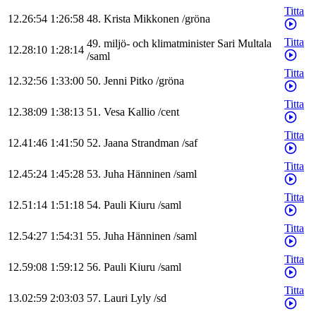
Titta
12.26:54
1:26:58
48
.
Krista
Mikkonen
/
gröna
Titta
49
.
miljö- och klimatminister
Sari
Multala
12.28:10
1:28:14
/
saml
Titta
12.32:56
1:33:00
50
.
Jenni
Pitko
/
gröna
Titta
12.38:09
1:38:13
51
.
Vesa
Kallio
/
cent
Titta
12.41:46
1:41:50
52
.
Jaana
Strandman
/
saf
Titta
12.45:24
1:45:28
53
.
Juha
Hänninen
/
saml
Titta
12.51:14
1:51:18
54
.
Pauli
Kiuru
/
saml
Titta
12.54:27
1:54:31
55
.
Juha
Hänninen
/
saml
Titta
12.59:08
1:59:12
56
.
Pauli
Kiuru
/
saml
Titta
13.02:59
2:03:03
57
.
Lauri
Lyly
/
sd