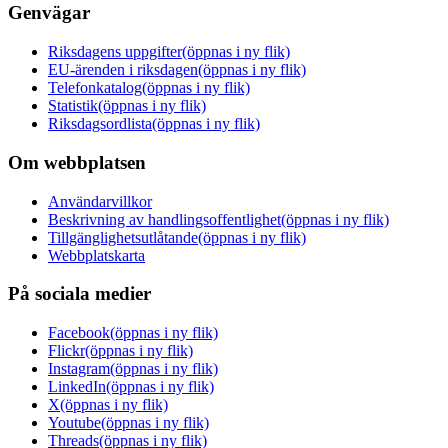
Genvägar
Riksdagens uppgifter
(öppnas i ny flik)
EU-ärenden i riksdagen
(öppnas i ny flik)
Telefonkatalog
(öppnas i ny flik)
Statistik
(öppnas i ny flik)
Riksdagsordlista
(öppnas i ny flik)
Om webbplatsen
Användarvillkor
Beskrivning av handlingsoffentlighet
(öppnas i ny flik)
Tillgänglighetsutlåtande
(öppnas i ny flik)
Webbplatskarta
På sociala medier
Facebook
(öppnas i ny flik)
Flickr
(öppnas i ny flik)
Instagram
(öppnas i ny flik)
LinkedIn
(öppnas i ny flik)
X
(öppnas i ny flik)
Youtube
(öppnas i ny flik)
Threads
(öppnas i ny flik)