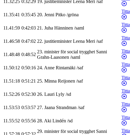
11.32:25
0:32:29
19
.
justitieminister
Leena
Meri
/
saf
Titta
11.35:41
0:35:45
20
.
Jenni
Pitko
/
gröna
Titta
11.41:59
0:42:03
21
.
Juha
Hänninen
/
saml
Titta
11.46:58
0:47:02
22
.
justitieminister
Leena
Meri
/
saf
Titta
23
.
minister för social trygghet
Sanni
11.48:48
0:48:52
Grahn-Laasonen
/
saml
Titta
11.50:12
0:50:16
24
.
Anne
Rintamäki
/
saf
Titta
11.51:18
0:51:21
25
.
Minna
Reijonen
/
saf
Titta
11.52:26
0:52:30
26
.
Lauri
Lyly
/
sd
Titta
11.53:53
0:53:57
27
.
Jaana
Strandman
/
saf
Titta
11.55:52
0:55:56
28
.
Aki
Lindén
/
sd
Titta
29
.
minister för social trygghet
Sanni
11.57:28
0:57:32