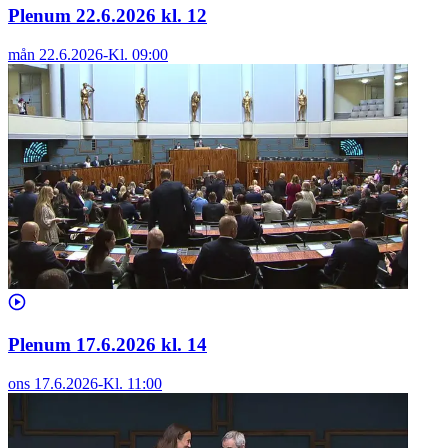
Plenum 22.6.2026 kl. 12
mån 22.6.2026
-
Kl.
09:00
Plenum 17.6.2026 kl. 14
ons 17.6.2026
-
Kl.
11:00