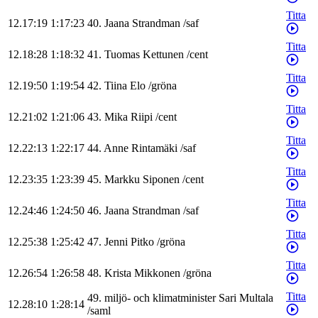
Titta
12.17:19
1:17:23
40
.
Jaana
Strandman
/
saf
Titta
12.18:28
1:18:32
41
.
Tuomas
Kettunen
/
cent
Titta
12.19:50
1:19:54
42
.
Tiina
Elo
/
gröna
Titta
12.21:02
1:21:06
43
.
Mika
Riipi
/
cent
Titta
12.22:13
1:22:17
44
.
Anne
Rintamäki
/
saf
Titta
12.23:35
1:23:39
45
.
Markku
Siponen
/
cent
Titta
12.24:46
1:24:50
46
.
Jaana
Strandman
/
saf
Titta
12.25:38
1:25:42
47
.
Jenni
Pitko
/
gröna
Titta
12.26:54
1:26:58
48
.
Krista
Mikkonen
/
gröna
Titta
49
.
miljö- och klimatminister
Sari
Multala
12.28:10
1:28:14
/
saml