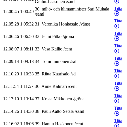
Grahn-Laasonen
/
saml
Titta
30
.
miljö- och klimatminister
Sari
Multala
12.00:45
1:00:49
/
saml
Titta
12.05:28
1:05:32
31
.
Veronika
Honkasalo
/
vänst
Titta
12.06:46
1:06:50
32
.
Jenni
Pitko
/
gröna
Titta
12.08:07
1:08:11
33
.
Vesa
Kallio
/
cent
Titta
12.09:14
1:09:18
34
.
Tomi
Immonen
/
saf
Titta
12.10:29
1:10:33
35
.
Riitta
Kaarisalo
/
sd
Titta
12.11:54
1:11:57
36
.
Anne
Kalmari
/
cent
Titta
12.13:10
1:13:14
37
.
Krista
Mikkonen
/
gröna
Titta
12.14:26
1:14:30
38
.
Pauli
Aalto-Setälä
/
saml
Titta
12.16:02
1:16:06
39
.
Hannu
Hoskonen
/
cent