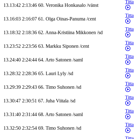
Titta
13.13:42
2:13:46
60
.
Veronika
Honkasalo
/
vänst
Titta
13.16:03
2:16:07
61
.
Olga
Oinas-Panuma
/
cent
Titta
13.18:32
2:18:36
62
.
Anna-Kristiina
Mikkonen
/
sd
Titta
13.23:52
2:23:56
63
.
Markku
Siponen
/
cent
Titta
13.24:40
2:24:44
64
.
Arto
Satonen
/
saml
Titta
13.28:32
2:28:36
65
.
Lauri
Lyly
/
sd
Titta
13.29:39
2:29:43
66
.
Timo
Suhonen
/
sd
Titta
13.30:47
2:30:51
67
.
Juha
Viitala
/
sd
Titta
13.31:40
2:31:44
68
.
Arto
Satonen
/
saml
Titta
13.32:50
2:32:54
69
.
Timo
Suhonen
/
sd
Titta