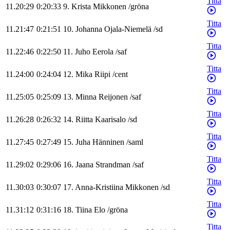
Titta
11.20:29
0:20:33
9
.
Krista
Mikkonen
/
gröna
Titta
11.21:47
0:21:51
10
.
Johanna
Ojala-Niemelä
/
sd
Titta
11.22:46
0:22:50
11
.
Juho
Eerola
/
saf
Titta
11.24:00
0:24:04
12
.
Mika
Riipi
/
cent
Titta
11.25:05
0:25:09
13
.
Minna
Reijonen
/
saf
Titta
11.26:28
0:26:32
14
.
Riitta
Kaarisalo
/
sd
Titta
11.27:45
0:27:49
15
.
Juha
Hänninen
/
saml
Titta
11.29:02
0:29:06
16
.
Jaana
Strandman
/
saf
Titta
11.30:03
0:30:07
17
.
Anna-Kristiina
Mikkonen
/
sd
Titta
11.31:12
0:31:16
18
.
Tiina
Elo
/
gröna
Titta