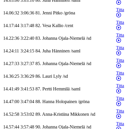
14.03:06
3:03:10
80
.
Juha
Hänninen
/
saml
Titta
14.06:32
3:06:36
81
.
Jenni
Pitko
/
gröna
Titta
14.17:44
3:17:48
82
.
Vesa
Kallio
/
cent
Titta
14.22:36
3:22:40
83
.
Johanna
Ojala-Niemelä
/
sd
Titta
14.24:11
3:24:15
84
.
Juha
Hänninen
/
saml
Titta
14.27:33
3:27:37
85
.
Johanna
Ojala-Niemelä
/
sd
Titta
14.36:25
3:36:29
86
.
Lauri
Lyly
/
sd
Titta
14.41:49
3:41:53
87
.
Pertti
Hemmilä
/
saml
Titta
14.47:00
3:47:04
88
.
Hanna
Holopainen
/
gröna
Titta
14.52:58
3:53:02
89
.
Anna-Kristiina
Mikkonen
/
sd
Titta
14.57:44
3:57:48
90
.
Johanna
Ojala-Niemelä
/
sd