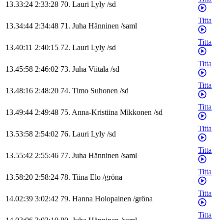
13.33:24
2:33:28
70
.
Lauri
Lyly
/
sd
Titta
13.34:44
2:34:48
71
.
Juha
Hänninen
/
saml
Titta
13.40:11
2:40:15
72
.
Lauri
Lyly
/
sd
Titta
13.45:58
2:46:02
73
.
Juha
Viitala
/
sd
Titta
13.48:16
2:48:20
74
.
Timo
Suhonen
/
sd
Titta
13.49:44
2:49:48
75
.
Anna-Kristiina
Mikkonen
/
sd
Titta
13.53:58
2:54:02
76
.
Lauri
Lyly
/
sd
Titta
13.55:42
2:55:46
77
.
Juha
Hänninen
/
saml
Titta
13.58:20
2:58:24
78
.
Tiina
Elo
/
gröna
Titta
14.02:39
3:02:42
79
.
Hanna
Holopainen
/
gröna
Titta