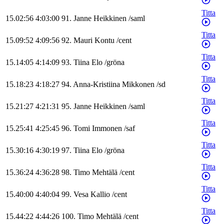
Titta
15.02:56
4:03:00
91
.
Janne
Heikkinen
/
saml
Titta
15.09:52
4:09:56
92
.
Mauri
Kontu
/
cent
Titta
15.14:05
4:14:09
93
.
Tiina
Elo
/
gröna
Titta
15.18:23
4:18:27
94
.
Anna-Kristiina
Mikkonen
/
sd
Titta
15.21:27
4:21:31
95
.
Janne
Heikkinen
/
saml
Titta
15.25:41
4:25:45
96
.
Tomi
Immonen
/
saf
Titta
15.30:16
4:30:19
97
.
Tiina
Elo
/
gröna
Titta
15.36:24
4:36:28
98
.
Timo
Mehtälä
/
cent
Titta
15.40:00
4:40:04
99
.
Vesa
Kallio
/
cent
Titta
15.44:22
4:44:26
100
.
Timo
Mehtälä
/
cent