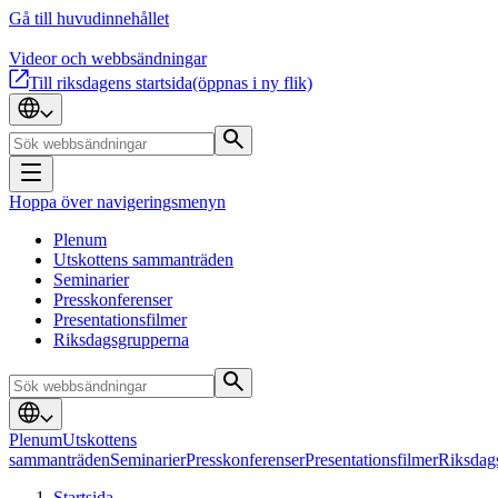
Gå till huvudinnehållet
Videor och webbsändningar
Till riksdagens startsida
(öppnas i ny flik)
Hoppa över navigeringsmenyn
Plenum
Utskottens sammanträden
Seminarier
Presskonferenser
Presentationsfilmer
Riksdagsgrupperna
Plenum
Utskottens
sammanträden
Seminarier
Presskonferenser
Presentationsfilmer
Riksdag
Startsida