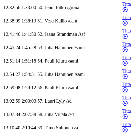
Titta
12.32:56
1:33:00
50
.
Jenni
Pitko
/
gröna
Titta
12.38:09
1:38:13
51
.
Vesa
Kallio
/
cent
Titta
12.41:46
1:41:50
52
.
Jaana
Strandman
/
saf
Titta
12.45:24
1:45:28
53
.
Juha
Hänninen
/
saml
Titta
12.51:14
1:51:18
54
.
Pauli
Kiuru
/
saml
Titta
12.54:27
1:54:31
55
.
Juha
Hänninen
/
saml
Titta
12.59:08
1:59:12
56
.
Pauli
Kiuru
/
saml
Titta
13.02:59
2:03:03
57
.
Lauri
Lyly
/
sd
Titta
13.07:34
2:07:38
58
.
Juha
Viitala
/
sd
Titta
13.10:40
2:10:44
59
.
Timo
Suhonen
/
sd