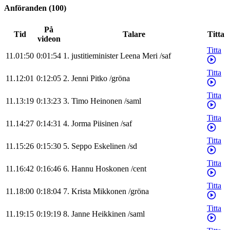
Anföranden
(
100
)
På
Tid
Talare
Titta
videon
Titta
11.01:50
0:01:54
1
.
justitieminister
Leena
Meri
/
saf
Titta
11.12:01
0:12:05
2
.
Jenni
Pitko
/
gröna
Titta
11.13:19
0:13:23
3
.
Timo
Heinonen
/
saml
Titta
11.14:27
0:14:31
4
.
Jorma
Piisinen
/
saf
Titta
11.15:26
0:15:30
5
.
Seppo
Eskelinen
/
sd
Titta
11.16:42
0:16:46
6
.
Hannu
Hoskonen
/
cent
Titta
11.18:00
0:18:04
7
.
Krista
Mikkonen
/
gröna
Titta
11.19:15
0:19:19
8
.
Janne
Heikkinen
/
saml