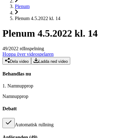
Plenum
Plenum 4.5.2022 kl. 14
Plenum 4.5.2022 kl. 14
49
/
2022
rd
Inspelning
Hoppa över videospelaren
Dela video
Ladda ned video
Behandlas nu
1.
Namnupprop
Namnupprop
Debatt
Automatisk rullning
Anföranden
(
49
)