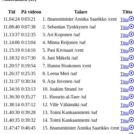
Tid
På videon
Talare
Titta
11.04:24
0:03:21
1
.
finansminister
Annika
Saarikko
/
cent
Titta
11.08:40
0:07:38
2
.
Sebastian
Tynkkynen
/
saf
Titta
11.13:37
0:12:35
3
.
Ari
Koponen
/
saf
Titta
11.14:06
0:13:04
4
.
Minna
Reijonen
/
saf
Titta
11.15:19
0:14:16
5
.
Pasi
Kivisaari
/
cent
Titta
11.18:32
0:17:30
6
.
Jani
Mäkelä
/
saf
Titta
11.20:57
0:19:54
7
.
Hannu
Hoskonen
/
cent
Titta
11.26:37
0:25:35
8
.
Leena
Meri
/
saf
Titta
11.31:37
0:30:34
9
.
Arja
Juvonen
/
saf
Titta
11.34:16
0:33:13
10
.
Joakim
Strand
/
sv
Titta
11.36:30
0:35:27
11
.
Hussein
al-Taee
/
sd
Titta
11.38:14
0:37:12
12
.
Ville
Vähämäki
/
saf
Titta
11.40:30
0:39:28
13
.
Toimi
Kankaanniemi
/
saf
Titta
11.40:35
0:39:32
14
.
Toimi
Kankaanniemi
/
saf
Titta
11.47:47
0:46:45
15
.
finansminister
Annika
Saarikko
/
cent
Titta