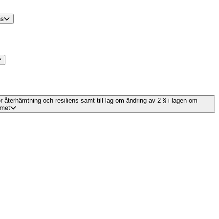
ns
ör återhämtning och resiliens samt till lag om ändring av 2 § i lagen om
emet