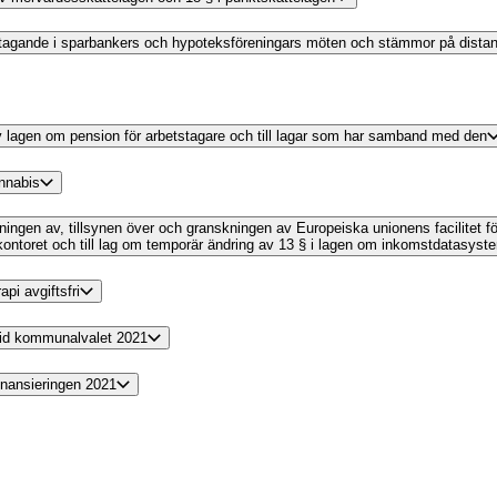
 deltagande i sparbankers och hypoteksföreningars möten och stämmor på dista
 av lagen om pension för arbetstagare och till lagar som har samband med den
annabis
ltningen av, tillsynen över och granskningen av Europeiska unionens facilitet f
kontoret och till lag om temporär ändring av 13 § i lagen om inkomstdatasyst
pi avgiftsfri
 vid kommunalvalet 2021
finansieringen 2021