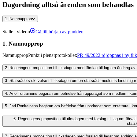
Dagordning alltså ärenden som behandlas
1.
Namnupprop
Ställe i videon
Gå till början av punkten
1.
Namnupprop
Namnupprop
Punkt i plenarprotokollet
:
PR 49/2022 rd
(öppnas i ny flik
2.
Regeringens proposition till riksdagen med förslag till lag om ändring
3.
Statsrådets skrivelse till riksdagen om en statsrådsmedlems bindninga
4.
Ano Turtiainens begäran om befrielse från uppdraget som medlem i kom
5.
Jari Ronkainens begäran om befrielse från uppdraget som ersättare i k
6.
Regeringens proposition till riksdagen med förslag till lag om förva
stats
7.
Regeringens proposition till riksdagen med förslag till lagar om ändrin