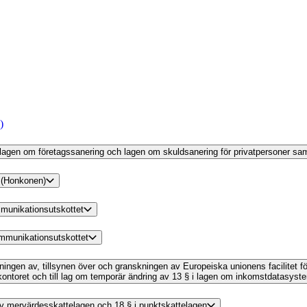
)
 av lagen om företagssanering och lagen om skuldsanering för privatpersoner s
r (Honkonen)
munikationsutskottet
ommunikationsutskottet
ltningen av, tillsynen över och granskningen av Europeiska unionens facilitet f
kontoret och till lag om temporär ändring av 13 § i lagen om inkomstdatasyst
g av mervärdesskattelagen och 18 § i punktskattelagen