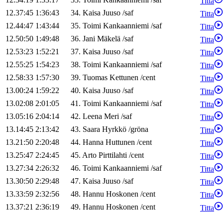
Titta
12.37:45
1:36:43
34
.
Kaisa
Juuso
/
saf
Titta
12.44:47
1:43:44
35
.
Toimi
Kankaanniemi
/
saf
Titta
12.50:50
1:49:48
36
.
Jani
Mäkelä
/
saf
Titta
12.53:23
1:52:21
37
.
Kaisa
Juuso
/
saf
Titta
12.55:25
1:54:23
38
.
Toimi
Kankaanniemi
/
saf
Titta
12.58:33
1:57:30
39
.
Tuomas
Kettunen
/
cent
Titta
13.00:24
1:59:22
40
.
Kaisa
Juuso
/
saf
Titta
13.02:08
2:01:05
41
.
Toimi
Kankaanniemi
/
saf
Titta
13.05:16
2:04:14
42
.
Leena
Meri
/
saf
Titta
13.14:45
2:13:42
43
.
Saara
Hyrkkö
/
gröna
Titta
13.21:50
2:20:48
44
.
Hanna
Huttunen
/
cent
Titta
13.25:47
2:24:45
45
.
Arto
Pirttilahti
/
cent
Titta
13.27:34
2:26:32
46
.
Toimi
Kankaanniemi
/
saf
Titta
13.30:50
2:29:48
47
.
Kaisa
Juuso
/
saf
Titta
13.33:59
2:32:56
48
.
Hannu
Hoskonen
/
cent
Titta
13.37:21
2:36:19
49
.
Hannu
Hoskonen
/
cent
Titta