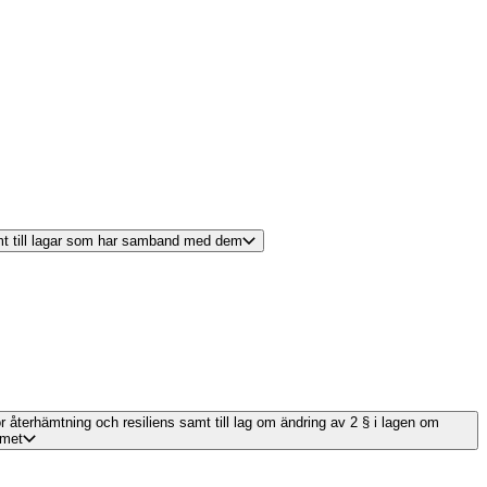
amt till lagar som har samband med dem
ör återhämtning och resiliens samt till lag om ändring av 2 § i lagen om
emet