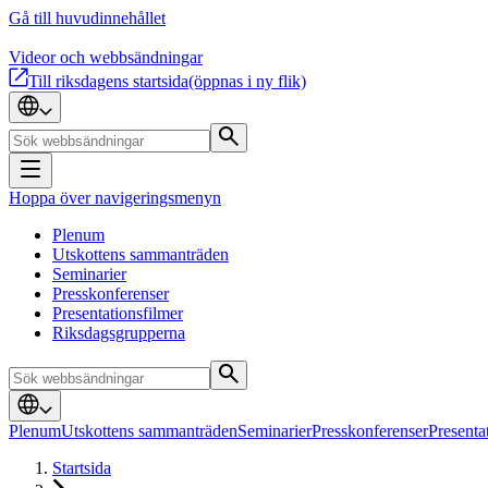
Gå till huvudinnehållet
Videor och webbsändningar
Till riksdagens startsida
(öppnas i ny flik)
Hoppa över navigeringsmenyn
Plenum
Utskottens sammanträden
Seminarier
Presskonferenser
Presentationsfilmer
Riksdagsgrupperna
Plenum
Utskottens sammanträden
Seminarier
Presskonferenser
Presenta
Startsida