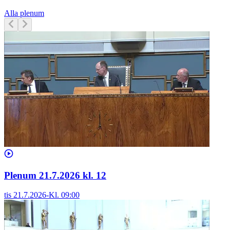
Alla plenum
Plenum 21.7.2026 kl. 12
tis 21.7.2026
-
Kl.
09:00