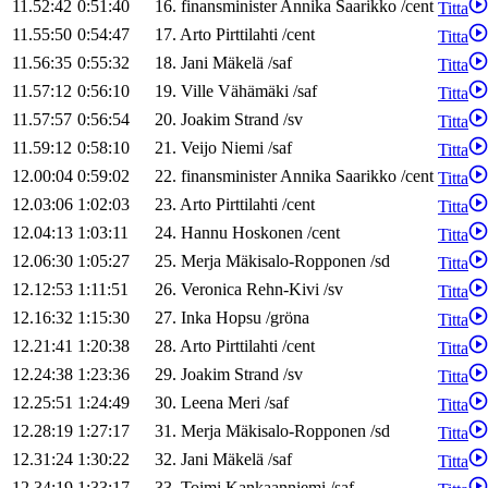
11.52:42
0:51:40
16
.
finansminister
Annika
Saarikko
/
cent
Titta
11.55:50
0:54:47
17
.
Arto
Pirttilahti
/
cent
Titta
11.56:35
0:55:32
18
.
Jani
Mäkelä
/
saf
Titta
11.57:12
0:56:10
19
.
Ville
Vähämäki
/
saf
Titta
11.57:57
0:56:54
20
.
Joakim
Strand
/
sv
Titta
11.59:12
0:58:10
21
.
Veijo
Niemi
/
saf
Titta
12.00:04
0:59:02
22
.
finansminister
Annika
Saarikko
/
cent
Titta
12.03:06
1:02:03
23
.
Arto
Pirttilahti
/
cent
Titta
12.04:13
1:03:11
24
.
Hannu
Hoskonen
/
cent
Titta
12.06:30
1:05:27
25
.
Merja
Mäkisalo-Ropponen
/
sd
Titta
12.12:53
1:11:51
26
.
Veronica
Rehn-Kivi
/
sv
Titta
12.16:32
1:15:30
27
.
Inka
Hopsu
/
gröna
Titta
12.21:41
1:20:38
28
.
Arto
Pirttilahti
/
cent
Titta
12.24:38
1:23:36
29
.
Joakim
Strand
/
sv
Titta
12.25:51
1:24:49
30
.
Leena
Meri
/
saf
Titta
12.28:19
1:27:17
31
.
Merja
Mäkisalo-Ropponen
/
sd
Titta
12.31:24
1:30:22
32
.
Jani
Mäkelä
/
saf
Titta
12.34:19
1:33:17
33
.
Toimi
Kankaanniemi
/
saf