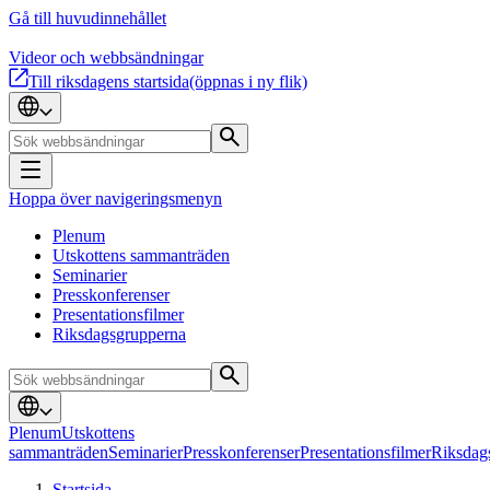
Gå till huvudinnehållet
Videor och webbsändningar
Till riksdagens startsida
(öppnas i ny flik)
Hoppa över navigeringsmenyn
Plenum
Utskottens sammanträden
Seminarier
Presskonferenser
Presentationsfilmer
Riksdagsgrupperna
Plenum
Utskottens
sammanträden
Seminarier
Presskonferenser
Presentationsfilmer
Riksdag
Startsida