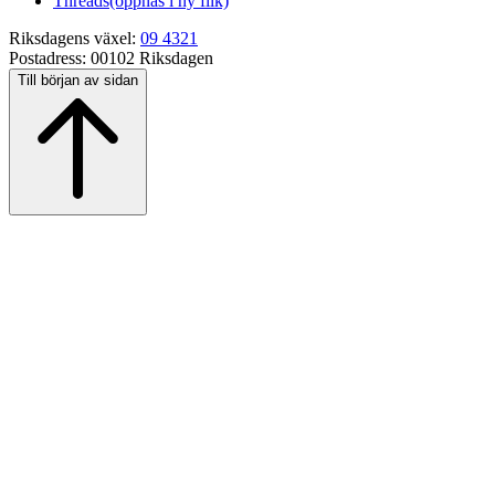
Threads
(öppnas i ny flik)
Riksdagens växel:
09 4321
Postadress:
00102 Riksdagen
Till början av sidan