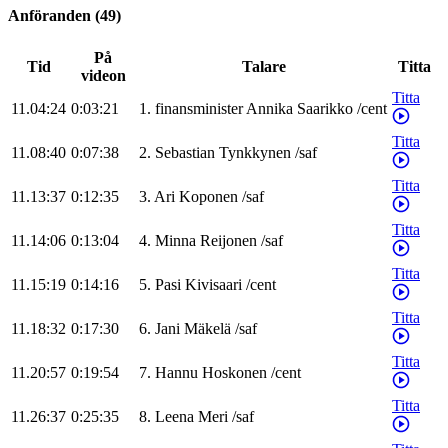
Anföranden
(
49
)
På
Tid
Talare
Titta
videon
Titta
11.04:24
0:03:21
1
.
finansminister
Annika
Saarikko
/
cent
Titta
11.08:40
0:07:38
2
.
Sebastian
Tynkkynen
/
saf
Titta
11.13:37
0:12:35
3
.
Ari
Koponen
/
saf
Titta
11.14:06
0:13:04
4
.
Minna
Reijonen
/
saf
Titta
11.15:19
0:14:16
5
.
Pasi
Kivisaari
/
cent
Titta
11.18:32
0:17:30
6
.
Jani
Mäkelä
/
saf
Titta
11.20:57
0:19:54
7
.
Hannu
Hoskonen
/
cent
Titta
11.26:37
0:25:35
8
.
Leena
Meri
/
saf