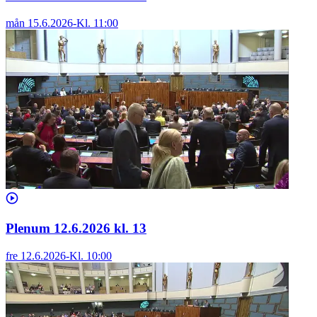
mån 15.6.2026
-
Kl.
11:00
Plenum 12.6.2026 kl. 13
fre 12.6.2026
-
Kl.
10:00