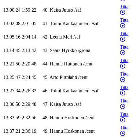
Titta
13.00:24
1:59:22
40
.
Kaisa
Juuso
/
saf
Titta
13.02:08
2:01:05
41
.
Toimi
Kankaanniemi
/
saf
Titta
13.05:16
2:04:14
42
.
Leena
Meri
/
saf
Titta
13.14:45
2:13:42
43
.
Saara
Hyrkkö
/
gröna
Titta
13.21:50
2:20:48
44
.
Hanna
Huttunen
/
cent
Titta
13.25:47
2:24:45
45
.
Arto
Pirttilahti
/
cent
Titta
13.27:34
2:26:32
46
.
Toimi
Kankaanniemi
/
saf
Titta
13.30:50
2:29:48
47
.
Kaisa
Juuso
/
saf
Titta
13.33:59
2:32:56
48
.
Hannu
Hoskonen
/
cent
Titta
13.37:21
2:36:19
49
.
Hannu
Hoskonen
/
cent