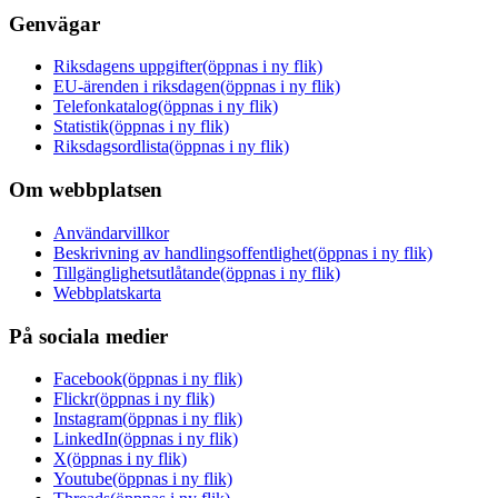
Genvägar
Riksdagens uppgifter
(öppnas i ny flik)
EU-ärenden i riksdagen
(öppnas i ny flik)
Telefonkatalog
(öppnas i ny flik)
Statistik
(öppnas i ny flik)
Riksdagsordlista
(öppnas i ny flik)
Om webbplatsen
Användarvillkor
Beskrivning av handlingsoffentlighet
(öppnas i ny flik)
Tillgänglighetsutlåtande
(öppnas i ny flik)
Webbplatskarta
På sociala medier
Facebook
(öppnas i ny flik)
Flickr
(öppnas i ny flik)
Instagram
(öppnas i ny flik)
LinkedIn
(öppnas i ny flik)
X
(öppnas i ny flik)
Youtube
(öppnas i ny flik)