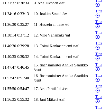
Titta
11.31:37
0:30:34
9
.
Arja
Juvonen
/
saf
Titta
11.34:16
0:33:13
10
.
Joakim
Strand
/
sv
Titta
11.36:30
0:35:27
11
.
Hussein
al-Taee
/
sd
Titta
11.38:14
0:37:12
12
.
Ville
Vähämäki
/
saf
Titta
11.40:30
0:39:28
13
.
Toimi
Kankaanniemi
/
saf
Titta
11.40:35
0:39:32
14
.
Toimi
Kankaanniemi
/
saf
Titta
15
.
finansminister
Annika
Saarikko
11.47:47
0:46:45
/
cent
Titta
16
.
finansminister
Annika
Saarikko
11.52:42
0:51:40
/
cent
Titta
11.55:50
0:54:47
17
.
Arto
Pirttilahti
/
cent
Titta
11.56:35
0:55:32
18
.
Jani
Mäkelä
/
saf
Titta