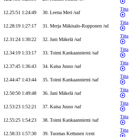
Titta
12.25:51
1:24:49
30
.
Leena
Meri
/
saf
Titta
12.28:19
1:27:17
31
.
Merja
Mäkisalo-Ropponen
/
sd
Titta
12.31:24
1:30:22
32
.
Jani
Mäkelä
/
saf
Titta
12.34:19
1:33:17
33
.
Toimi
Kankaanniemi
/
saf
Titta
12.37:45
1:36:43
34
.
Kaisa
Juuso
/
saf
Titta
12.44:47
1:43:44
35
.
Toimi
Kankaanniemi
/
saf
Titta
12.50:50
1:49:48
36
.
Jani
Mäkelä
/
saf
Titta
12.53:23
1:52:21
37
.
Kaisa
Juuso
/
saf
Titta
12.55:25
1:54:23
38
.
Toimi
Kankaanniemi
/
saf
Titta
12.58:33
1:57:30
39
.
Tuomas
Kettunen
/
cent