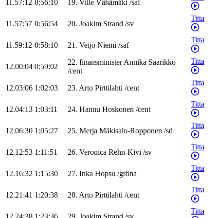
11.57:12
0:56:10
19
.
Ville
Vähämäki
/
saf
Titta
11.57:57
0:56:54
20
.
Joakim
Strand
/
sv
Titta
11.59:12
0:58:10
21
.
Veijo
Niemi
/
saf
Titta
22
.
finansminister
Annika
Saarikko
12.00:04
0:59:02
/
cent
Titta
12.03:06
1:02:03
23
.
Arto
Pirttilahti
/
cent
Titta
12.04:13
1:03:11
24
.
Hannu
Hoskonen
/
cent
Titta
12.06:30
1:05:27
25
.
Merja
Mäkisalo-Ropponen
/
sd
Titta
12.12:53
1:11:51
26
.
Veronica
Rehn-Kivi
/
sv
Titta
12.16:32
1:15:30
27
.
Inka
Hopsu
/
gröna
Titta
12.21:41
1:20:38
28
.
Arto
Pirttilahti
/
cent
Titta
12.24:38
1:23:36
29
.
Joakim
Strand
/
sv