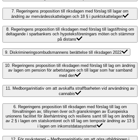
7.
Regeringens proposition till riksdagen med förslag till lagar om
ändring av mervärdesskattelagen och 18 § i punktskattelagen
8.
Regeringens proposition till riksdagen med förslag till lagstiftning om
deltagande i sparbankers och hypoteksföreningars möten och stämmor
på distans
9.
Diskrimineringsombudsmannens berättelse till riksdagen 2022
10.
Regeringens proposition till riksdagen med förslag till lag om ändring
av lagen om pension för arbetstagare och till lagar som har samband
med den
11.
Medborgarinitiativ om att avskaffa straffbarheten vid användning av
cannabis
6.
Regeringens proposition till riksdagen med förslag till lag om
förvaltningen av, tillsynen över och granskningen av Europeiska
unionens facilitet för återhämtning och resiliens samt till lag om ändring
av 2 § i lagen om statskontoret och till lag om temporär ändring av 13 §
i lagen om inkomstdatasystemet
12.
För psykoterapi – Medborgarinitiativ om att göra utbildningen i