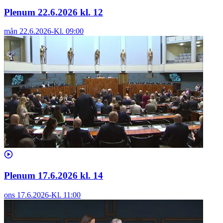
Plenum 22.6.2026 kl. 12
mån 22.6.2026
-
Kl.
09:00
Plenum 17.6.2026 kl. 14
ons 17.6.2026
-
Kl.
11:00