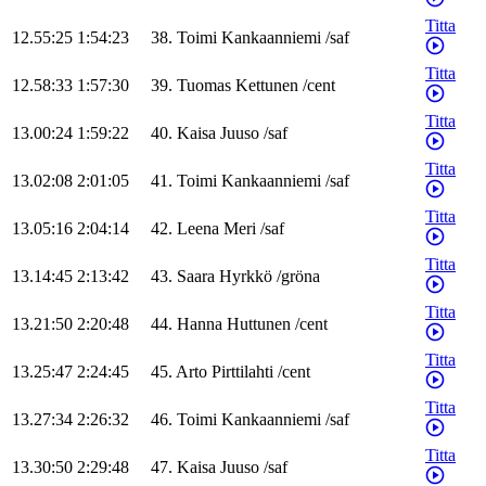
Titta
12.55:25
1:54:23
38
.
Toimi
Kankaanniemi
/
saf
Titta
12.58:33
1:57:30
39
.
Tuomas
Kettunen
/
cent
Titta
13.00:24
1:59:22
40
.
Kaisa
Juuso
/
saf
Titta
13.02:08
2:01:05
41
.
Toimi
Kankaanniemi
/
saf
Titta
13.05:16
2:04:14
42
.
Leena
Meri
/
saf
Titta
13.14:45
2:13:42
43
.
Saara
Hyrkkö
/
gröna
Titta
13.21:50
2:20:48
44
.
Hanna
Huttunen
/
cent
Titta
13.25:47
2:24:45
45
.
Arto
Pirttilahti
/
cent
Titta
13.27:34
2:26:32
46
.
Toimi
Kankaanniemi
/
saf
Titta
13.30:50
2:29:48
47
.
Kaisa
Juuso
/
saf