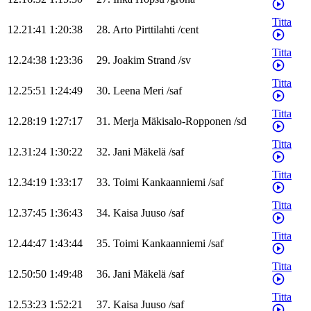
Titta
12.21:41
1:20:38
28
.
Arto
Pirttilahti
/
cent
Titta
12.24:38
1:23:36
29
.
Joakim
Strand
/
sv
Titta
12.25:51
1:24:49
30
.
Leena
Meri
/
saf
Titta
12.28:19
1:27:17
31
.
Merja
Mäkisalo-Ropponen
/
sd
Titta
12.31:24
1:30:22
32
.
Jani
Mäkelä
/
saf
Titta
12.34:19
1:33:17
33
.
Toimi
Kankaanniemi
/
saf
Titta
12.37:45
1:36:43
34
.
Kaisa
Juuso
/
saf
Titta
12.44:47
1:43:44
35
.
Toimi
Kankaanniemi
/
saf
Titta
12.50:50
1:49:48
36
.
Jani
Mäkelä
/
saf
Titta
12.53:23
1:52:21
37
.
Kaisa
Juuso
/
saf