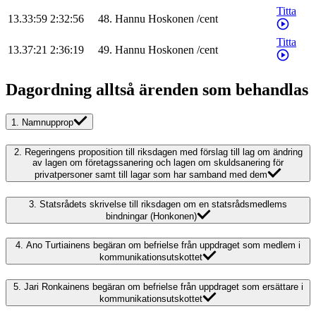
Titta
13.33:59
2:32:56
48
.
Hannu
Hoskonen
/
cent
Titta
13.37:21
2:36:19
49
.
Hannu
Hoskonen
/
cent
Dagordning alltså ärenden som behandlas
1.
Namnupprop
2.
Regeringens proposition till riksdagen med förslag till lag om ändring
av lagen om företagssanering och lagen om skuldsanering för
privatpersoner samt till lagar som har samband med dem
3.
Statsrådets skrivelse till riksdagen om en statsrådsmedlems
bindningar (Honkonen)
4.
Ano Turtiainens begäran om befrielse från uppdraget som medlem i
kommunikationsutskottet
5.
Jari Ronkainens begäran om befrielse från uppdraget som ersättare i
kommunikationsutskottet