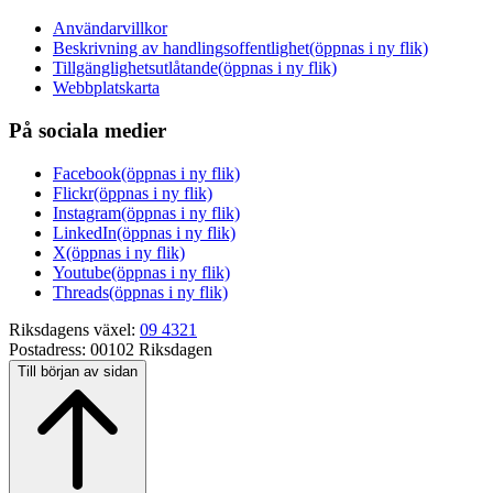
Användarvillkor
Beskrivning av handlingsoffentlighet
(öppnas i ny flik)
Tillgänglighetsutlåtande
(öppnas i ny flik)
Webbplatskarta
På sociala medier
Facebook
(öppnas i ny flik)
Flickr
(öppnas i ny flik)
Instagram
(öppnas i ny flik)
LinkedIn
(öppnas i ny flik)
X
(öppnas i ny flik)
Youtube
(öppnas i ny flik)
Threads
(öppnas i ny flik)
Riksdagens växel:
09 4321
Postadress:
00102 Riksdagen
Till början av sidan