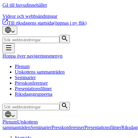
Gå till huvudinnehållet
Videor och webbsändningar
Till riksdagens startsida
(öppnas i ny flik)
Hoppa över navigeringsmenyn
Plenum
Utskottens sammanträden
Seminarier
Presskonferenser
Presentationsfilmer
Riksdagsgrupperna
Plenum
Utskottens
sammanträden
Seminarier
Presskonferenser
Presentationsfilmer
Riksdag
Startsida