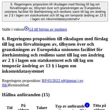
6.
Regeringens proposition till riksdagen med förslag till lag om
förvaltningen av, tillsynen över och granskningen av Europeiska
unionens facilitet för återhämtning och resiliens samt till lag om ändring
av 2 § i lagen om statskontoret och till lag om temporär ändring av 13 §
i lagen om inkomstdatasystemet
Ställe i videon
Gå till början av punkten
6.
Regeringens proposition till riksdagen med förslag
till lag om förvaltningen av, tillsynen över och
granskningen av Europeiska unionens facilitet för
återhämtning och resiliens samt till lag om ändring
av 2 § i lagen om statskontoret och till lag om
temporär ändring av 13 § i lagen om
inkomstdatasystemet
Regeringens proposition
:
RP 65/2022 rd
(öppnas i ny
flik)
Remissdebatt
Hållna anföranden (15)
På
Titta på
Typ av anförande
Tid
Talare
videon
videon