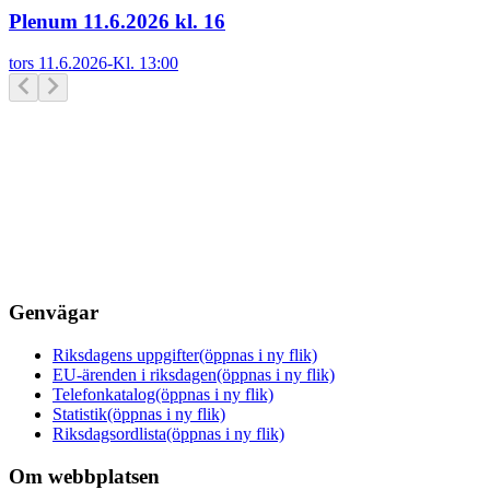
Plenum 11.6.2026 kl. 16
tors 11.6.2026
-
Kl.
13:00
Genvägar
Riksdagens uppgifter
(öppnas i ny flik)
EU-ärenden i riksdagen
(öppnas i ny flik)
Telefonkatalog
(öppnas i ny flik)
Statistik
(öppnas i ny flik)
Riksdagsordlista
(öppnas i ny flik)
Om webbplatsen