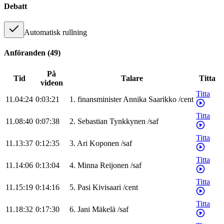
Debatt
Automatisk rullning
Anföranden
(
49
)
På
Tid
Talare
Titta
videon
Titta
11.04:24
0:03:21
1
.
finansminister
Annika
Saarikko
/
cent
Titta
11.08:40
0:07:38
2
.
Sebastian
Tynkkynen
/
saf
Titta
11.13:37
0:12:35
3
.
Ari
Koponen
/
saf
Titta
11.14:06
0:13:04
4
.
Minna
Reijonen
/
saf
Titta
11.15:19
0:14:16
5
.
Pasi
Kivisaari
/
cent
Titta
11.18:32
0:17:30
6
.
Jani
Mäkelä
/
saf