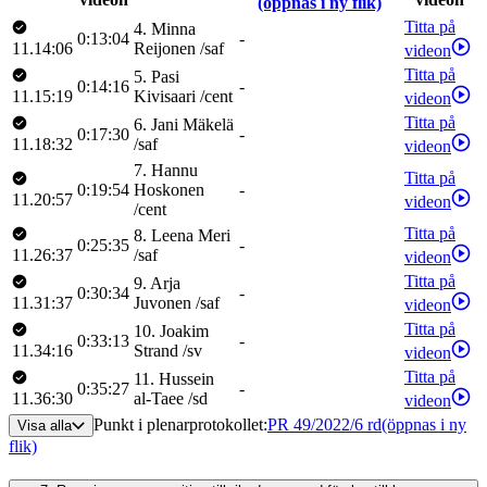
(öppnas i ny flik)
Titta på
4
.
Minna
0:13:04
-
11.14:06
Reijonen
/
saf
videon
Titta på
5
.
Pasi
0:14:16
-
11.15:19
Kivisaari
/
cent
videon
Titta på
6
.
Jani
Mäkelä
0:17:30
-
11.18:32
/
saf
videon
7
.
Hannu
Titta på
0:19:54
Hoskonen
-
11.20:57
videon
/
cent
Titta på
8
.
Leena
Meri
0:25:35
-
11.26:37
/
saf
videon
Titta på
9
.
Arja
0:30:34
-
11.31:37
Juvonen
/
saf
videon
Titta på
10
.
Joakim
0:33:13
-
11.34:16
Strand
/
sv
videon
Titta på
11
.
Hussein
0:35:27
-
11.36:30
al-Taee
/
sd
videon
Punkt i plenarprotokollet
:
PR 49/2022/6 rd
(öppnas i ny
Visa alla
flik)