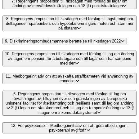
7.
Regeringens proposition till riksdagen med förslag till lagar om
ändring av mervärdesskattelagen och 18 § i punktskattelagen
8.
Regeringens proposition till riksdagen med förslag till lagstiftning om
deltagande i sparbankers och hypoteksföreningars möten och stämmor
på distans
9.
Diskrimineringsombudsmannens berättelse till riksdagen 2022
10.
Regeringens proposition till riksdagen med förslag till lag om ändring
av lagen om pension för arbetstagare och till lagar som har samband
med den
11.
Medborgarinitiativ om att avskaffa straffbarheten vid användning av
cannabis
6.
Regeringens proposition till riksdagen med förslag till lag om
förvaltningen av, tillsynen över och granskningen av Europeiska
unionens facilitet för återhämtning och resiliens samt till lag om ändring
av 2 § i lagen om statskontoret och till lag om temporär ändring av 13 §
i lagen om inkomstdatasystemet
12.
För psykoterapi – Medborgarinitiativ om att göra utbildningen i
psykoterapi avgiftsfri