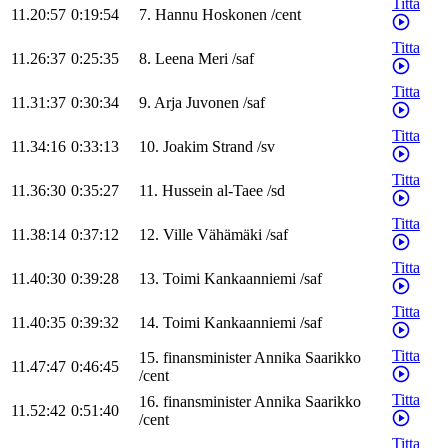
Titta
11.20:57
0:19:54
7
.
Hannu
Hoskonen
/
cent
Titta
11.26:37
0:25:35
8
.
Leena
Meri
/
saf
Titta
11.31:37
0:30:34
9
.
Arja
Juvonen
/
saf
Titta
11.34:16
0:33:13
10
.
Joakim
Strand
/
sv
Titta
11.36:30
0:35:27
11
.
Hussein
al-Taee
/
sd
Titta
11.38:14
0:37:12
12
.
Ville
Vähämäki
/
saf
Titta
11.40:30
0:39:28
13
.
Toimi
Kankaanniemi
/
saf
Titta
11.40:35
0:39:32
14
.
Toimi
Kankaanniemi
/
saf
Titta
15
.
finansminister
Annika
Saarikko
11.47:47
0:46:45
/
cent
Titta
16
.
finansminister
Annika
Saarikko
11.52:42
0:51:40
/
cent
Titta