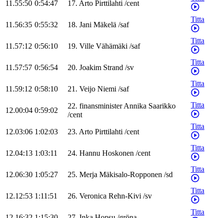
11.55:50
0:54:47
17
.
Arto
Pirttilahti
/
cent
Titta
11.56:35
0:55:32
18
.
Jani
Mäkelä
/
saf
Titta
11.57:12
0:56:10
19
.
Ville
Vähämäki
/
saf
Titta
11.57:57
0:56:54
20
.
Joakim
Strand
/
sv
Titta
11.59:12
0:58:10
21
.
Veijo
Niemi
/
saf
Titta
22
.
finansminister
Annika
Saarikko
12.00:04
0:59:02
/
cent
Titta
12.03:06
1:02:03
23
.
Arto
Pirttilahti
/
cent
Titta
12.04:13
1:03:11
24
.
Hannu
Hoskonen
/
cent
Titta
12.06:30
1:05:27
25
.
Merja
Mäkisalo-Ropponen
/
sd
Titta
12.12:53
1:11:51
26
.
Veronica
Rehn-Kivi
/
sv
Titta
12.16:32
1:15:30
27
.
Inka
Hopsu
/
gröna