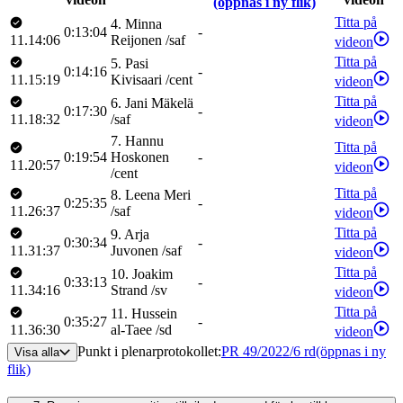
(öppnas i ny flik)
Titta på
4
.
Minna
0:13:04
-
11.14:06
Reijonen
/
saf
videon
Titta på
5
.
Pasi
0:14:16
-
11.15:19
Kivisaari
/
cent
videon
Titta på
6
.
Jani
Mäkelä
0:17:30
-
11.18:32
/
saf
videon
7
.
Hannu
Titta på
0:19:54
Hoskonen
-
11.20:57
videon
/
cent
Titta på
8
.
Leena
Meri
0:25:35
-
11.26:37
/
saf
videon
Titta på
9
.
Arja
0:30:34
-
11.31:37
Juvonen
/
saf
videon
Titta på
10
.
Joakim
0:33:13
-
11.34:16
Strand
/
sv
videon
Titta på
11
.
Hussein
0:35:27
-
11.36:30
al-Taee
/
sd
videon
Punkt i plenarprotokollet
:
PR 49/2022/6 rd
(öppnas i ny
Visa alla
flik)