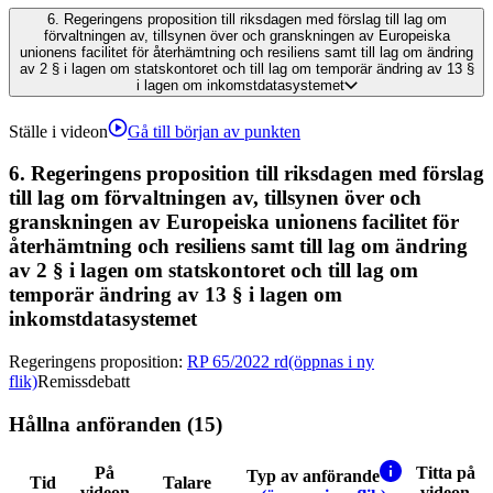
6.
Regeringens proposition till riksdagen med förslag till lag om
förvaltningen av, tillsynen över och granskningen av Europeiska
unionens facilitet för återhämtning och resiliens samt till lag om ändring
av 2 § i lagen om statskontoret och till lag om temporär ändring av 13 §
i lagen om inkomstdatasystemet
Ställe i videon
Gå till början av punkten
6.
Regeringens proposition till riksdagen med förslag
till lag om förvaltningen av, tillsynen över och
granskningen av Europeiska unionens facilitet för
återhämtning och resiliens samt till lag om ändring
av 2 § i lagen om statskontoret och till lag om
temporär ändring av 13 § i lagen om
inkomstdatasystemet
Regeringens proposition
:
RP 65/2022 rd
(öppnas i ny
flik)
Remissdebatt
Hållna anföranden (15)
På
Titta på
Typ av anförande
Tid
Talare
videon
videon