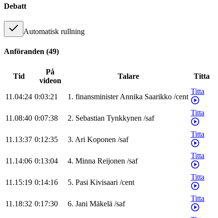
Debatt
Automatisk rullning
Anföranden
(
49
)
På
Tid
Talare
Titta
videon
Titta
11.04:24
0:03:21
1
.
finansminister
Annika
Saarikko
/
cent
Titta
11.08:40
0:07:38
2
.
Sebastian
Tynkkynen
/
saf
Titta
11.13:37
0:12:35
3
.
Ari
Koponen
/
saf
Titta
11.14:06
0:13:04
4
.
Minna
Reijonen
/
saf
Titta
11.15:19
0:14:16
5
.
Pasi
Kivisaari
/
cent
Titta
11.18:32
0:17:30
6
.
Jani
Mäkelä
/
saf