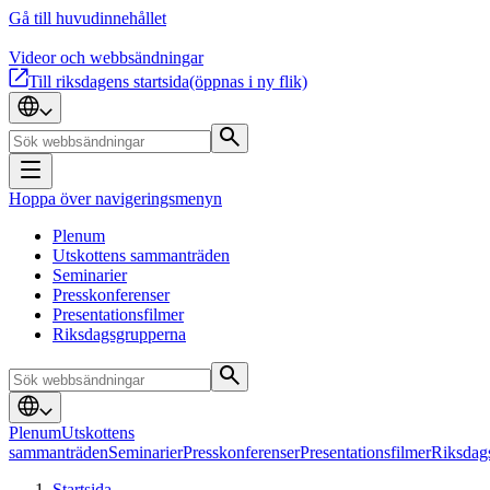
Gå till huvudinnehållet
Videor och webbsändningar
Till riksdagens startsida
(öppnas i ny flik)
Hoppa över navigeringsmenyn
Plenum
Utskottens sammanträden
Seminarier
Presskonferenser
Presentationsfilmer
Riksdagsgrupperna
Plenum
Utskottens
sammanträden
Seminarier
Presskonferenser
Presentationsfilmer
Riksdag
Startsida