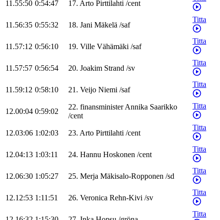
11.55:50
0:54:47
17
.
Arto
Pirttilahti
/
cent
Titta
11.56:35
0:55:32
18
.
Jani
Mäkelä
/
saf
Titta
11.57:12
0:56:10
19
.
Ville
Vähämäki
/
saf
Titta
11.57:57
0:56:54
20
.
Joakim
Strand
/
sv
Titta
11.59:12
0:58:10
21
.
Veijo
Niemi
/
saf
Titta
22
.
finansminister
Annika
Saarikko
12.00:04
0:59:02
/
cent
Titta
12.03:06
1:02:03
23
.
Arto
Pirttilahti
/
cent
Titta
12.04:13
1:03:11
24
.
Hannu
Hoskonen
/
cent
Titta
12.06:30
1:05:27
25
.
Merja
Mäkisalo-Ropponen
/
sd
Titta
12.12:53
1:11:51
26
.
Veronica
Rehn-Kivi
/
sv
Titta
12.16:32
1:15:30
27
.
Inka
Hopsu
/
gröna