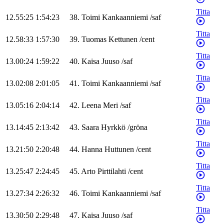
Titta
12.55:25
1:54:23
38
.
Toimi
Kankaanniemi
/
saf
Titta
12.58:33
1:57:30
39
.
Tuomas
Kettunen
/
cent
Titta
13.00:24
1:59:22
40
.
Kaisa
Juuso
/
saf
Titta
13.02:08
2:01:05
41
.
Toimi
Kankaanniemi
/
saf
Titta
13.05:16
2:04:14
42
.
Leena
Meri
/
saf
Titta
13.14:45
2:13:42
43
.
Saara
Hyrkkö
/
gröna
Titta
13.21:50
2:20:48
44
.
Hanna
Huttunen
/
cent
Titta
13.25:47
2:24:45
45
.
Arto
Pirttilahti
/
cent
Titta
13.27:34
2:26:32
46
.
Toimi
Kankaanniemi
/
saf
Titta
13.30:50
2:29:48
47
.
Kaisa
Juuso
/
saf