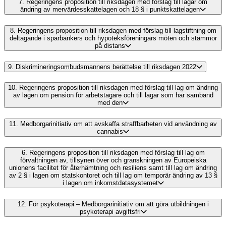
7.
Regeringens proposition till riksdagen med förslag till lagar om
ändring av mervärdesskattelagen och 18 § i punktskattelagen
8.
Regeringens proposition till riksdagen med förslag till lagstiftning om
deltagande i sparbankers och hypoteksföreningars möten och stämmor
på distans
9.
Diskrimineringsombudsmannens berättelse till riksdagen 2022
10.
Regeringens proposition till riksdagen med förslag till lag om ändring
av lagen om pension för arbetstagare och till lagar som har samband
med den
11.
Medborgarinitiativ om att avskaffa straffbarheten vid användning av
cannabis
6.
Regeringens proposition till riksdagen med förslag till lag om
förvaltningen av, tillsynen över och granskningen av Europeiska
unionens facilitet för återhämtning och resiliens samt till lag om ändring
av 2 § i lagen om statskontoret och till lag om temporär ändring av 13 §
i lagen om inkomstdatasystemet
12.
För psykoterapi – Medborgarinitiativ om att göra utbildningen i
psykoterapi avgiftsfri