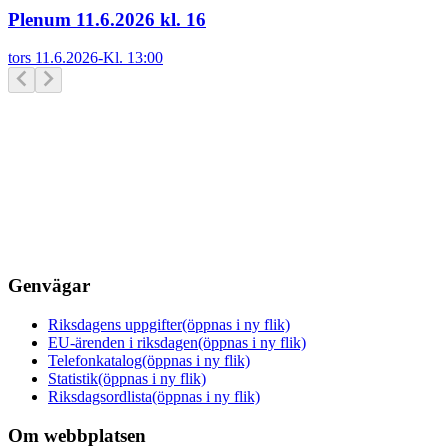
Plenum 11.6.2026 kl. 16
tors 11.6.2026
-
Kl.
13:00
Genvägar
Riksdagens uppgifter
(öppnas i ny flik)
EU-ärenden i riksdagen
(öppnas i ny flik)
Telefonkatalog
(öppnas i ny flik)
Statistik
(öppnas i ny flik)
Riksdagsordlista
(öppnas i ny flik)
Om webbplatsen