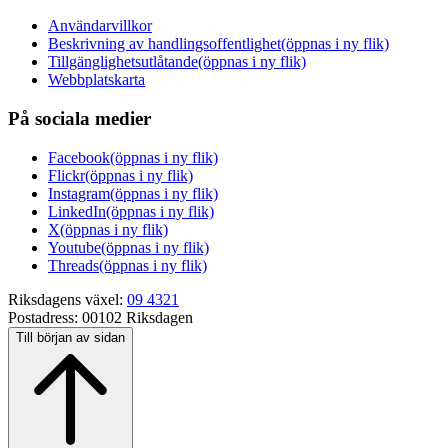
Användarvillkor
Beskrivning av handlingsoffentlighet
(öppnas i ny flik)
Tillgänglighetsutlåtande
(öppnas i ny flik)
Webbplatskarta
På sociala medier
Facebook
(öppnas i ny flik)
Flickr
(öppnas i ny flik)
Instagram
(öppnas i ny flik)
LinkedIn
(öppnas i ny flik)
X
(öppnas i ny flik)
Youtube
(öppnas i ny flik)
Threads
(öppnas i ny flik)
Riksdagens växel:
09 4321
Postadress:
00102 Riksdagen
Till början av sidan