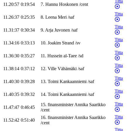
Titta
11.20:57
0:19:54
7
.
Hannu
Hoskonen
/
cent
Titta
11.26:37
0:25:35
8
.
Leena
Meri
/
saf
Titta
11.31:37
0:30:34
9
.
Arja
Juvonen
/
saf
Titta
11.34:16
0:33:13
10
.
Joakim
Strand
/
sv
Titta
11.36:30
0:35:27
11
.
Hussein
al-Taee
/
sd
Titta
11.38:14
0:37:12
12
.
Ville
Vähämäki
/
saf
Titta
11.40:30
0:39:28
13
.
Toimi
Kankaanniemi
/
saf
Titta
11.40:35
0:39:32
14
.
Toimi
Kankaanniemi
/
saf
Titta
15
.
finansminister
Annika
Saarikko
11.47:47
0:46:45
/
cent
Titta
16
.
finansminister
Annika
Saarikko
11.52:42
0:51:40
/
cent
Titta