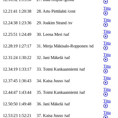
Titta
12.21:41
1:20:38
28
.
Arto
Pirttilahti
/
cent
Titta
12.24:38
1:23:36
29
.
Joakim
Strand
/
sv
Titta
12.25:51
1:24:49
30
.
Leena
Meri
/
saf
Titta
12.28:19
1:27:17
31
.
Merja
Mäkisalo-Ropponen
/
sd
Titta
12.31:24
1:30:22
32
.
Jani
Mäkelä
/
saf
Titta
12.34:19
1:33:17
33
.
Toimi
Kankaanniemi
/
saf
Titta
12.37:45
1:36:43
34
.
Kaisa
Juuso
/
saf
Titta
12.44:47
1:43:44
35
.
Toimi
Kankaanniemi
/
saf
Titta
12.50:50
1:49:48
36
.
Jani
Mäkelä
/
saf
Titta
12.53:23
1:52:21
37
.
Kaisa
Juuso
/
saf