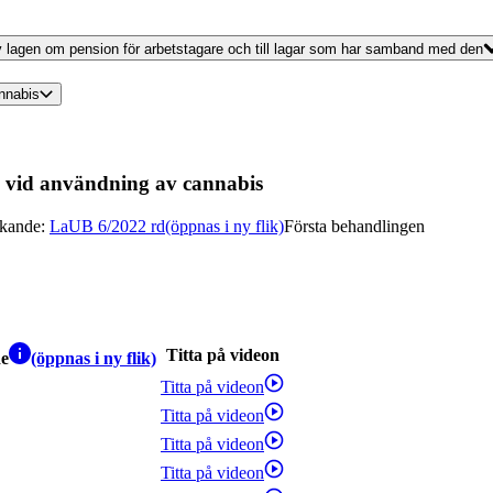
 av lagen om pension för arbetstagare och till lagar som har samband med den
annabis
n vid användning av cannabis
nkande
:
LaUB 6/2022 rd
(öppnas i ny flik)
Första behandlingen
Titta på videon
de
(öppnas i ny flik)
Titta på videon
Titta på videon
Titta på videon
Titta på videon