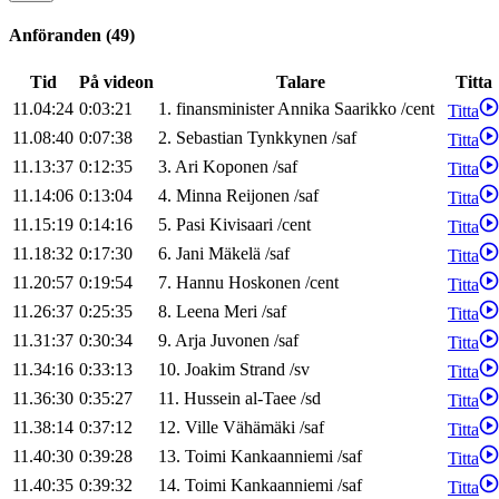
Anföranden
(
49
)
Tid
På videon
Talare
Titta
11.04:24
0:03:21
1
.
finansminister
Annika
Saarikko
/
cent
Titta
11.08:40
0:07:38
2
.
Sebastian
Tynkkynen
/
saf
Titta
11.13:37
0:12:35
3
.
Ari
Koponen
/
saf
Titta
11.14:06
0:13:04
4
.
Minna
Reijonen
/
saf
Titta
11.15:19
0:14:16
5
.
Pasi
Kivisaari
/
cent
Titta
11.18:32
0:17:30
6
.
Jani
Mäkelä
/
saf
Titta
11.20:57
0:19:54
7
.
Hannu
Hoskonen
/
cent
Titta
11.26:37
0:25:35
8
.
Leena
Meri
/
saf
Titta
11.31:37
0:30:34
9
.
Arja
Juvonen
/
saf
Titta
11.34:16
0:33:13
10
.
Joakim
Strand
/
sv
Titta
11.36:30
0:35:27
11
.
Hussein
al-Taee
/
sd
Titta
11.38:14
0:37:12
12
.
Ville
Vähämäki
/
saf
Titta
11.40:30
0:39:28
13
.
Toimi
Kankaanniemi
/
saf
Titta
11.40:35
0:39:32
14
.
Toimi
Kankaanniemi
/
saf
Titta