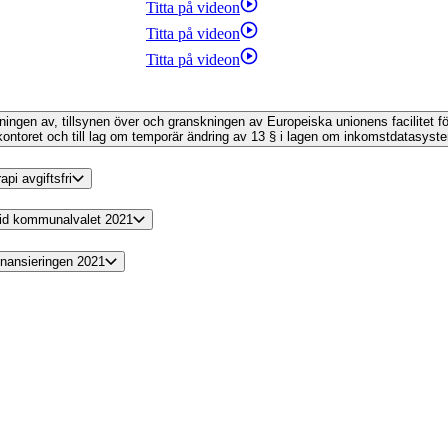
Titta på videon
Titta på videon
Titta på videon
ltningen av, tillsynen över och granskningen av Europeiska unionens facilitet f
kontoret och till lag om temporär ändring av 13 § i lagen om inkomstdatasyst
pi avgiftsfri
 vid kommunalvalet 2021
finansieringen 2021