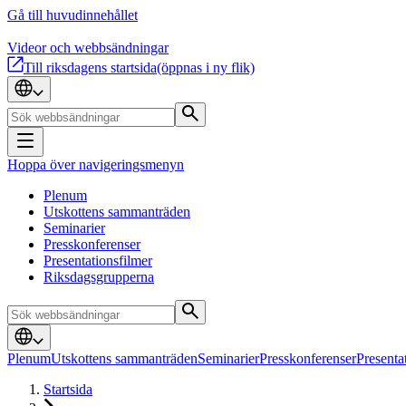
Gå till huvudinnehållet
Videor och webbsändningar
Till riksdagens startsida
(öppnas i ny flik)
Hoppa över navigeringsmenyn
Plenum
Utskottens sammanträden
Seminarier
Presskonferenser
Presentationsfilmer
Riksdagsgrupperna
Plenum
Utskottens sammanträden
Seminarier
Presskonferenser
Presenta
Startsida