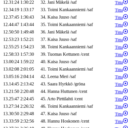
12.31:24
1:30:22
32
.
Jani
Mäkelä
/
saf
Titta
12.34:19
1:33:17
33
.
Toimi
Kankaanniemi
/
saf
Titta
12.37:45
1:36:43
34
.
Kaisa
Juuso
/
saf
Titta
12.44:47
1:43:44
35
.
Toimi
Kankaanniemi
/
saf
Titta
12.50:50
1:49:48
36
.
Jani
Mäkelä
/
saf
Titta
12.53:23
1:52:21
37
.
Kaisa
Juuso
/
saf
Titta
12.55:25
1:54:23
38
.
Toimi
Kankaanniemi
/
saf
Titta
12.58:33
1:57:30
39
.
Tuomas
Kettunen
/
cent
Titta
13.00:24
1:59:22
40
.
Kaisa
Juuso
/
saf
Titta
13.02:08
2:01:05
41
.
Toimi
Kankaanniemi
/
saf
Titta
13.05:16
2:04:14
42
.
Leena
Meri
/
saf
Titta
13.14:45
2:13:42
43
.
Saara
Hyrkkö
/
gröna
Titta
13.21:50
2:20:48
44
.
Hanna
Huttunen
/
cent
Titta
13.25:47
2:24:45
45
.
Arto
Pirttilahti
/
cent
Titta
13.27:34
2:26:32
46
.
Toimi
Kankaanniemi
/
saf
Titta
13.30:50
2:29:48
47
.
Kaisa
Juuso
/
saf
Titta
13.33:59
2:32:56
48
.
Hannu
Hoskonen
/
cent
Titta