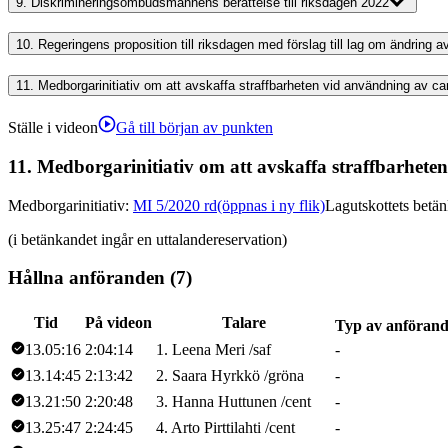
9.
Diskrimineringsombudsmannens berättelse till riksdagen 2022
10.
Regeringens proposition till riksdagen med förslag till lag om ändring
11.
Medborgarinitiativ om att avskaffa straffbarheten vid användning av c
Ställe i videon
Gå till början av punkten
11.
Medborgarinitiativ om att avskaffa straffbarhete
Medborgarinitiativ
:
MI 5/2020 rd
(öppnas i ny flik)
Lagutskottets betä
(i betänkandet ingår en uttalandereservation)
Hållna anföranden (7)
Tid
På videon
Talare
Typ av anföran
13.05:16
2:04:14
1
.
Leena
Meri
/
saf
-
13.14:45
2:13:42
2
.
Saara
Hyrkkö
/
gröna
-
13.21:50
2:20:48
3
.
Hanna
Huttunen
/
cent
-
13.25:47
2:24:45
4
.
Arto
Pirttilahti
/
cent
-