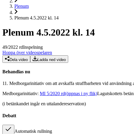
Plenum
Plenum 4.5.2022 kl. 14
Plenum 4.5.2022 kl. 14
49
/
2022
rd
Inspelning
Hoppa över videospelaren
Dela video
Ladda ned video
Behandlas nu
11.
Medborgarinitiativ om att avskaffa straffbarheten vid användning 
Medborgarinitiativ
:
MI 5/2020 rd
(öppnas i ny flik)
Lagutskottets betä
(i betänkandet ingår en uttalandereservation)
Debatt
Automatisk rullning