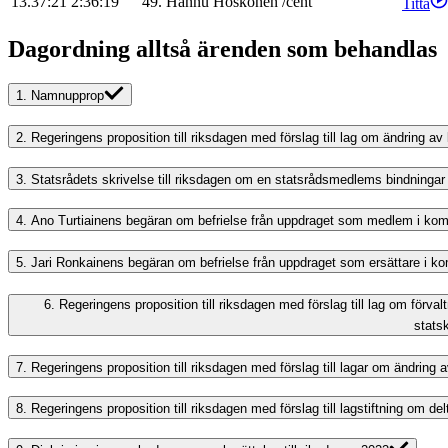
13.37:21
2:36:19
49
.
Hannu
Hoskonen
/
cent
Titta
Dagordning alltså ärenden som behandlas
1.
Namnupprop
2.
Regeringens proposition till riksdagen med förslag till lag om ändring
3.
Statsrådets skrivelse till riksdagen om en statsrådsmedlems bindninga
4.
Ano Turtiainens begäran om befrielse från uppdraget som medlem i kom
5.
Jari Ronkainens begäran om befrielse från uppdraget som ersättare i k
6.
Regeringens proposition till riksdagen med förslag till lag om förva
stats
7.
Regeringens proposition till riksdagen med förslag till lagar om ändrin
8.
Regeringens proposition till riksdagen med förslag till lagstiftning om