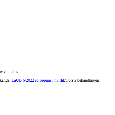
av cannabis
nkande
:
LaUB 6/2022 rd
(öppnas i ny flik)
Första behandlingen