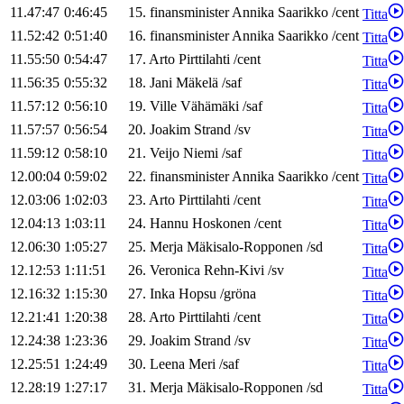
11.47:47
0:46:45
15
.
finansminister
Annika
Saarikko
/
cent
Titta
11.52:42
0:51:40
16
.
finansminister
Annika
Saarikko
/
cent
Titta
11.55:50
0:54:47
17
.
Arto
Pirttilahti
/
cent
Titta
11.56:35
0:55:32
18
.
Jani
Mäkelä
/
saf
Titta
11.57:12
0:56:10
19
.
Ville
Vähämäki
/
saf
Titta
11.57:57
0:56:54
20
.
Joakim
Strand
/
sv
Titta
11.59:12
0:58:10
21
.
Veijo
Niemi
/
saf
Titta
12.00:04
0:59:02
22
.
finansminister
Annika
Saarikko
/
cent
Titta
12.03:06
1:02:03
23
.
Arto
Pirttilahti
/
cent
Titta
12.04:13
1:03:11
24
.
Hannu
Hoskonen
/
cent
Titta
12.06:30
1:05:27
25
.
Merja
Mäkisalo-Ropponen
/
sd
Titta
12.12:53
1:11:51
26
.
Veronica
Rehn-Kivi
/
sv
Titta
12.16:32
1:15:30
27
.
Inka
Hopsu
/
gröna
Titta
12.21:41
1:20:38
28
.
Arto
Pirttilahti
/
cent
Titta
12.24:38
1:23:36
29
.
Joakim
Strand
/
sv
Titta
12.25:51
1:24:49
30
.
Leena
Meri
/
saf
Titta
12.28:19
1:27:17
31
.
Merja
Mäkisalo-Ropponen
/
sd
Titta