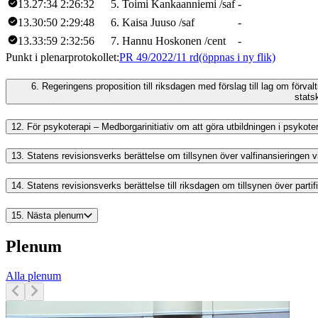
13.27:34
2:26:32
5
.
Toimi
Kankaanniemi
/
saf
-
13.30:50
2:29:48
6
.
Kaisa
Juuso
/
saf
-
13.33:59
2:32:56
7
.
Hannu
Hoskonen
/
cent
-
Punkt i plenarprotokollet
:
PR 49/2022/11 rd
(öppnas i ny flik)
6.
Regeringens proposition till riksdagen med förslag till lag om förva
stats
12.
För psykoterapi – Medborgarinitiativ om att göra utbildningen i psykotera
13.
Statens revisionsverks berättelse om tillsynen över valfinansieringen
14.
Statens revisionsverks berättelse till riksdagen om tillsynen över parti
15.
Nästa plenum
Plenum
Alla plenum