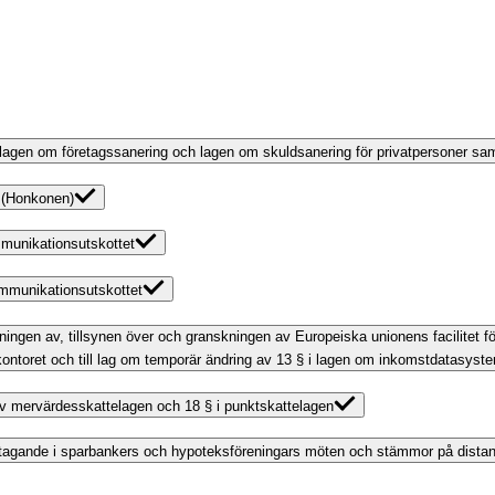
 av lagen om företagssanering och lagen om skuldsanering för privatpersoner s
r (Honkonen)
munikationsutskottet
ommunikationsutskottet
ltningen av, tillsynen över och granskningen av Europeiska unionens facilitet f
kontoret och till lag om temporär ändring av 13 § i lagen om inkomstdatasyst
g av mervärdesskattelagen och 18 § i punktskattelagen
 deltagande i sparbankers och hypoteksföreningars möten och stämmor på dista