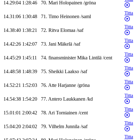
14.29:04
1:28:46
70
.
Mari
Holopainen
/
gröna
Titta
14.31:06
1:30:48
71
.
Timo
Heinonen
/
saml
Titta
14.38:40
1:38:21
72
.
Ritva
Elomaa
/
saf
Titta
14.42:26
1:42:07
73
.
Jani
Mäkelä
/
saf
Titta
14.45:29
1:45:11
74
.
finansminister
Mika
Lintilä
/
cent
Titta
14.48:58
1:48:39
75
.
Sheikki
Laakso
/
saf
Titta
14.52:21
1:52:03
76
.
Atte
Harjanne
/
gröna
Titta
14.54:38
1:54:20
77
.
Antero
Laukkanen
/
kd
Titta
15.01:01
2:00:42
78
.
Ari
Torniainen
/
cent
Titta
15.04:20
2:04:02
79
.
Vilhelm
Junnila
/
saf
Titta