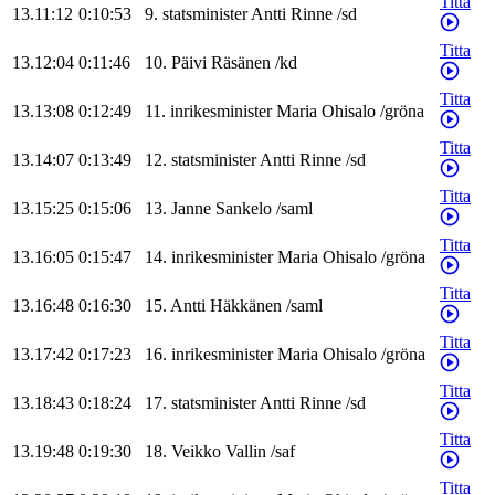
Titta
13.11:12
0:10:53
9
.
statsminister
Antti
Rinne
/
sd
Titta
13.12:04
0:11:46
10
.
Päivi
Räsänen
/
kd
Titta
13.13:08
0:12:49
11
.
inrikesminister
Maria
Ohisalo
/
gröna
Titta
13.14:07
0:13:49
12
.
statsminister
Antti
Rinne
/
sd
Titta
13.15:25
0:15:06
13
.
Janne
Sankelo
/
saml
Titta
13.16:05
0:15:47
14
.
inrikesminister
Maria
Ohisalo
/
gröna
Titta
13.16:48
0:16:30
15
.
Antti
Häkkänen
/
saml
Titta
13.17:42
0:17:23
16
.
inrikesminister
Maria
Ohisalo
/
gröna
Titta
13.18:43
0:18:24
17
.
statsminister
Antti
Rinne
/
sd
Titta
13.19:48
0:19:30
18
.
Veikko
Vallin
/
saf
Titta