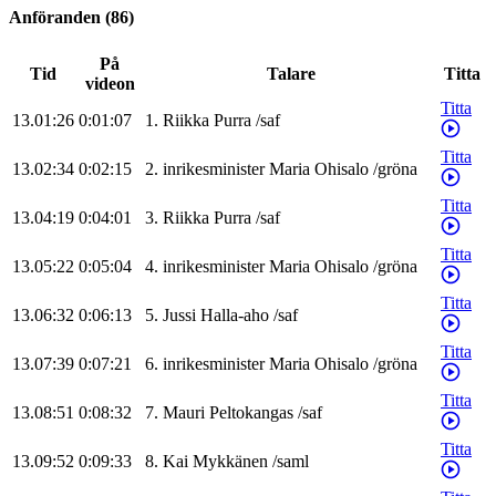
Anföranden
(
86
)
På
Tid
Talare
Titta
videon
Titta
13.01:26
0:01:07
1
.
Riikka
Purra
/
saf
Titta
13.02:34
0:02:15
2
.
inrikesminister
Maria
Ohisalo
/
gröna
Titta
13.04:19
0:04:01
3
.
Riikka
Purra
/
saf
Titta
13.05:22
0:05:04
4
.
inrikesminister
Maria
Ohisalo
/
gröna
Titta
13.06:32
0:06:13
5
.
Jussi
Halla-aho
/
saf
Titta
13.07:39
0:07:21
6
.
inrikesminister
Maria
Ohisalo
/
gröna
Titta
13.08:51
0:08:32
7
.
Mauri
Peltokangas
/
saf
Titta
13.09:52
0:09:33
8
.
Kai
Mykkänen
/
saml