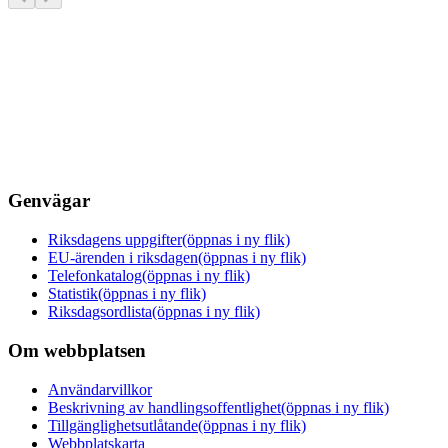
Genvägar
Riksdagens uppgifter
(öppnas i ny flik)
EU-ärenden i riksdagen
(öppnas i ny flik)
Telefonkatalog
(öppnas i ny flik)
Statistik
(öppnas i ny flik)
Riksdagsordlista
(öppnas i ny flik)
Om webbplatsen
Användarvillkor
Beskrivning av handlingsoffentlighet
(öppnas i ny flik)
Tillgänglighetsutlåtande
(öppnas i ny flik)
Webbplatskarta