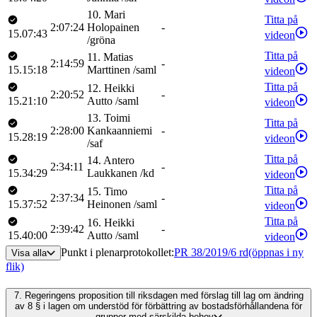
10
.
Mari
Titta på
2:07:24
Holopainen
-
15.07:43
videon
/
gröna
Titta på
11
.
Matias
2:14:59
-
15.15:18
Marttinen
/
saml
videon
Titta på
12
.
Heikki
2:20:52
-
15.21:10
Autto
/
saml
videon
13
.
Toimi
Titta på
2:28:00
Kankaanniemi
-
15.28:19
videon
/
saf
Titta på
14
.
Antero
2:34:11
-
15.34:29
Laukkanen
/
kd
videon
Titta på
15
.
Timo
2:37:34
-
15.37:52
Heinonen
/
saml
videon
Titta på
16
.
Heikki
2:39:42
-
15.40:00
Autto
/
saml
videon
Punkt i plenarprotokollet
:
PR 38/2019/6 rd
(öppnas i ny
Visa alla
flik)
7.
Regeringens proposition till riksdagen med förslag till lag om ändring
av 8 § i lagen om understöd för förbättring av bostadsförhållandena för
grupper med särskilda behov