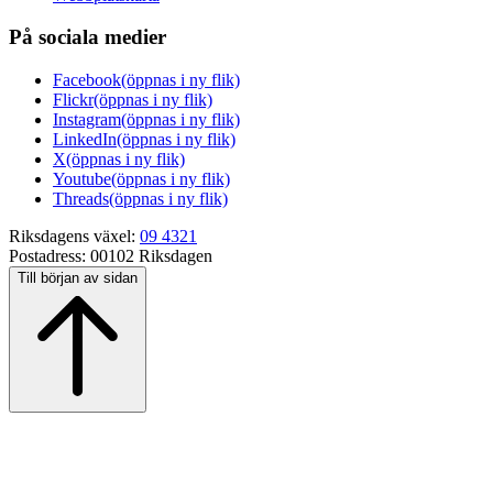
På sociala medier
Facebook
(öppnas i ny flik)
Flickr
(öppnas i ny flik)
Instagram
(öppnas i ny flik)
LinkedIn
(öppnas i ny flik)
X
(öppnas i ny flik)
Youtube
(öppnas i ny flik)
Threads
(öppnas i ny flik)
Riksdagens växel:
09 4321
Postadress:
00102 Riksdagen
Till början av sidan