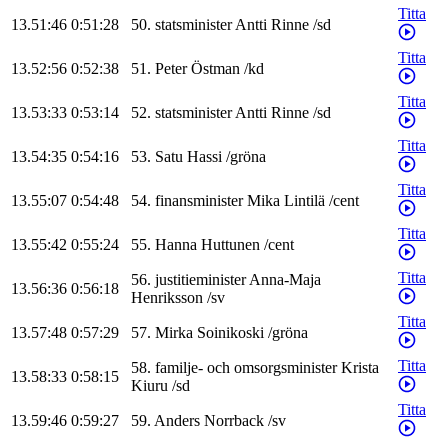
Titta
13.51:46
0:51:28
50
.
statsminister
Antti
Rinne
/
sd
Titta
13.52:56
0:52:38
51
.
Peter
Östman
/
kd
Titta
13.53:33
0:53:14
52
.
statsminister
Antti
Rinne
/
sd
Titta
13.54:35
0:54:16
53
.
Satu
Hassi
/
gröna
Titta
13.55:07
0:54:48
54
.
finansminister
Mika
Lintilä
/
cent
Titta
13.55:42
0:55:24
55
.
Hanna
Huttunen
/
cent
Titta
56
.
justitieminister
Anna-Maja
13.56:36
0:56:18
Henriksson
/
sv
Titta
13.57:48
0:57:29
57
.
Mirka
Soinikoski
/
gröna
Titta
58
.
familje- och omsorgsminister
Krista
13.58:33
0:58:15
Kiuru
/
sd
Titta
13.59:46
0:59:27
59
.
Anders
Norrback
/
sv