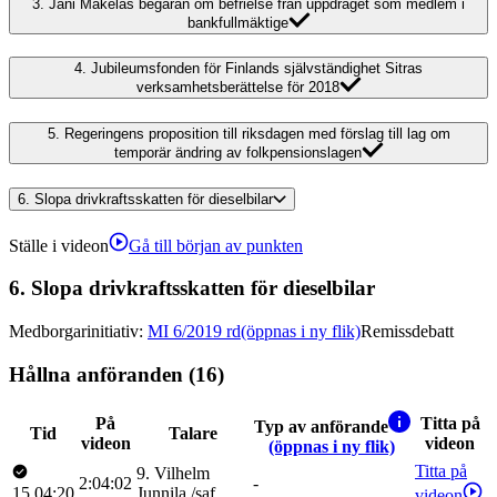
3.
Jani Mäkeläs begäran om befrielse från uppdraget som medlem i
bankfullmäktige
4.
Jubileumsfonden för Finlands självständighet Sitras
verksamhetsberättelse för 2018
5.
Regeringens proposition till riksdagen med förslag till lag om
temporär ändring av folkpensionslagen
6.
Slopa drivkraftsskatten för dieselbilar
Ställe i videon
Gå till början av punkten
6.
Slopa drivkraftsskatten för dieselbilar
Medborgarinitiativ
:
MI 6/2019 rd
(öppnas i ny flik)
Remissdebatt
Hållna anföranden (16)
På
Titta på
Typ av anförande
Tid
Talare
videon
videon
(öppnas i ny flik)
Titta på
9
.
Vilhelm
2:04:02
-
15.04:20
Junnila
/
saf
videon