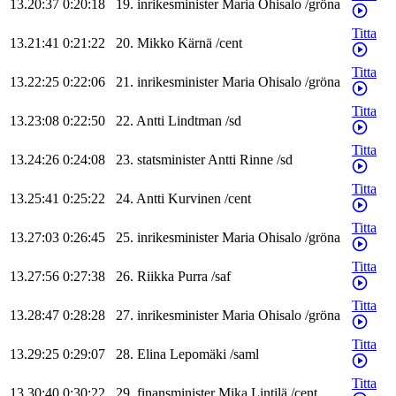
13.20:37
0:20:18
19
.
inrikesminister
Maria
Ohisalo
/
gröna
Titta
13.21:41
0:21:22
20
.
Mikko
Kärnä
/
cent
Titta
13.22:25
0:22:06
21
.
inrikesminister
Maria
Ohisalo
/
gröna
Titta
13.23:08
0:22:50
22
.
Antti
Lindtman
/
sd
Titta
13.24:26
0:24:08
23
.
statsminister
Antti
Rinne
/
sd
Titta
13.25:41
0:25:22
24
.
Antti
Kurvinen
/
cent
Titta
13.27:03
0:26:45
25
.
inrikesminister
Maria
Ohisalo
/
gröna
Titta
13.27:56
0:27:38
26
.
Riikka
Purra
/
saf
Titta
13.28:47
0:28:28
27
.
inrikesminister
Maria
Ohisalo
/
gröna
Titta
13.29:25
0:29:07
28
.
Elina
Lepomäki
/
saml
Titta
13.30:40
0:30:22
29
.
finansminister
Mika
Lintilä
/
cent