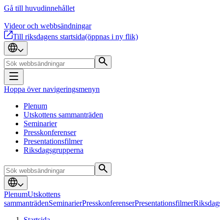
Gå till huvudinnehållet
Videor och webbsändningar
Till riksdagens startsida
(öppnas i ny flik)
Hoppa över navigeringsmenyn
Plenum
Utskottens sammanträden
Seminarier
Presskonferenser
Presentationsfilmer
Riksdagsgrupperna
Plenum
Utskottens
sammanträden
Seminarier
Presskonferenser
Presentationsfilmer
Riksdag
Startsida