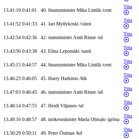
Titta
13.41:19
0:41:01
40
.
finansminister
Mika
Lintilä
/
cent
Titta
13.41:52
0:41:33
41
.
Jari
Myllykoski
/
vänst
Titta
13.42:54
0:42:36
42
.
statsminister
Antti
Rinne
/
sd
Titta
13.43:56
0:43:38
43
.
Elina
Lepomäki
/
saml
Titta
13.45:15
0:44:57
44
.
finansminister
Mika
Lintilä
/
cent
Titta
13.46:23
0:46:05
45
.
Harry
Harkimo
/
liik
Titta
13.47:03
0:46:45
46
.
statsminister
Antti
Rinne
/
sd
Titta
13.48:14
0:47:55
47
.
Heidi
Viljanen
/
sd
Titta
13.49:16
0:48:57
48
.
inrikesminister
Maria
Ohisalo
/
gröna
Titta
13.50:29
0:50:11
49
.
Peter
Östman
/
kd