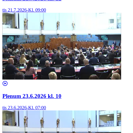
tis 21.7.2026
-
Kl.
09:00
Plenum 23.6.2026 kl. 10
tis 23.6.2026
-
Kl.
07:00