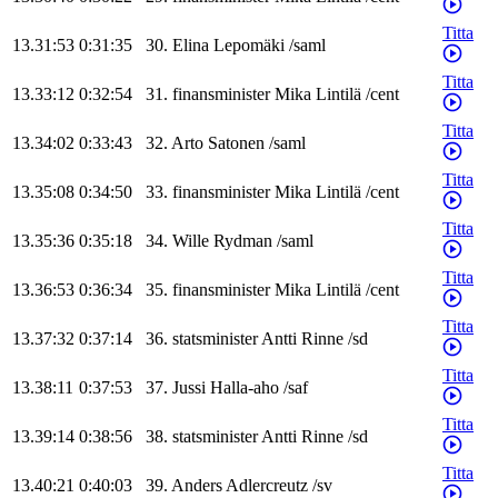
Titta
13.31:53
0:31:35
30
.
Elina
Lepomäki
/
saml
Titta
13.33:12
0:32:54
31
.
finansminister
Mika
Lintilä
/
cent
Titta
13.34:02
0:33:43
32
.
Arto
Satonen
/
saml
Titta
13.35:08
0:34:50
33
.
finansminister
Mika
Lintilä
/
cent
Titta
13.35:36
0:35:18
34
.
Wille
Rydman
/
saml
Titta
13.36:53
0:36:34
35
.
finansminister
Mika
Lintilä
/
cent
Titta
13.37:32
0:37:14
36
.
statsminister
Antti
Rinne
/
sd
Titta
13.38:11
0:37:53
37
.
Jussi
Halla-aho
/
saf
Titta
13.39:14
0:38:56
38
.
statsminister
Antti
Rinne
/
sd
Titta
13.40:21
0:40:03
39
.
Anders
Adlercreutz
/
sv