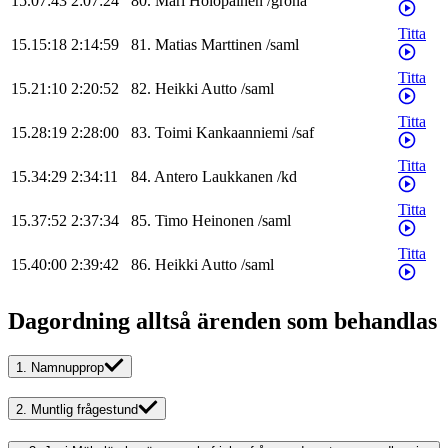
15.07:43
2:07:24
80
.
Mari
Holopainen
/
gröna
Titta
15.15:18
2:14:59
81
.
Matias
Marttinen
/
saml
Titta
15.21:10
2:20:52
82
.
Heikki
Autto
/
saml
Titta
15.28:19
2:28:00
83
.
Toimi
Kankaanniemi
/
saf
Titta
15.34:29
2:34:11
84
.
Antero
Laukkanen
/
kd
Titta
15.37:52
2:37:34
85
.
Timo
Heinonen
/
saml
Titta
15.40:00
2:39:42
86
.
Heikki
Autto
/
saml
Dagordning alltså ärenden som behandlas
1.
Namnupprop
2.
Muntlig frågestund