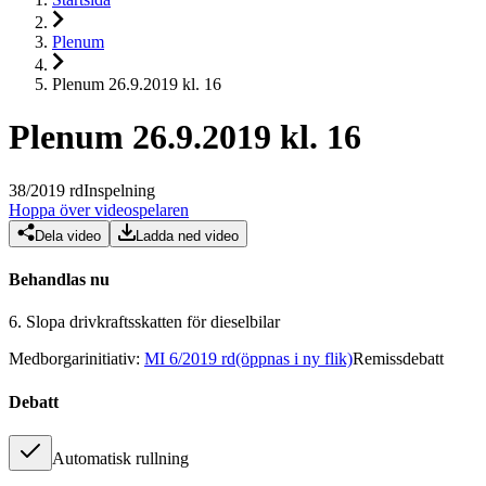
Plenum
Plenum 26.9.2019 kl. 16
Plenum 26.9.2019 kl. 16
38
/
2019
rd
Inspelning
Hoppa över videospelaren
Dela video
Ladda ned video
Behandlas nu
6.
Slopa drivkraftsskatten för dieselbilar
Medborgarinitiativ
:
MI 6/2019 rd
(öppnas i ny flik)
Remissdebatt
Debatt
Automatisk rullning