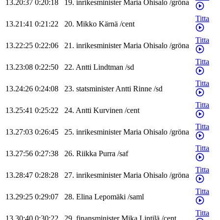
13.20:37
0:20:18
19
.
inrikesminister
Maria
Ohisalo
/
gröna
Titta
13.21:41
0:21:22
20
.
Mikko
Kärnä
/
cent
Titta
13.22:25
0:22:06
21
.
inrikesminister
Maria
Ohisalo
/
gröna
Titta
13.23:08
0:22:50
22
.
Antti
Lindtman
/
sd
Titta
13.24:26
0:24:08
23
.
statsminister
Antti
Rinne
/
sd
Titta
13.25:41
0:25:22
24
.
Antti
Kurvinen
/
cent
Titta
13.27:03
0:26:45
25
.
inrikesminister
Maria
Ohisalo
/
gröna
Titta
13.27:56
0:27:38
26
.
Riikka
Purra
/
saf
Titta
13.28:47
0:28:28
27
.
inrikesminister
Maria
Ohisalo
/
gröna
Titta
13.29:25
0:29:07
28
.
Elina
Lepomäki
/
saml
Titta
13.30:40
0:30:22
29
.
finansminister
Mika
Lintilä
/
cent