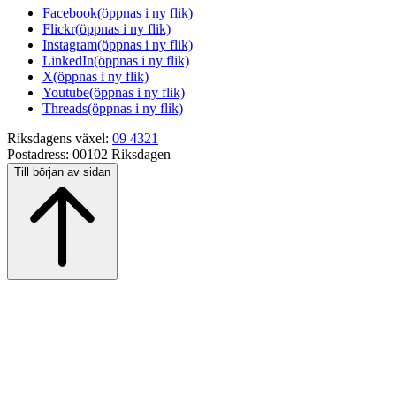
Facebook
(öppnas i ny flik)
Flickr
(öppnas i ny flik)
Instagram
(öppnas i ny flik)
LinkedIn
(öppnas i ny flik)
X
(öppnas i ny flik)
Youtube
(öppnas i ny flik)
Threads
(öppnas i ny flik)
Riksdagens växel:
09 4321
Postadress:
00102 Riksdagen
Till början av sidan