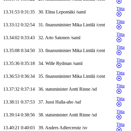
Titta
13.31:53
0:31:35
30
.
Elina
Lepomäki
/
saml
Titta
13.33:12
0:32:54
31
.
finansminister
Mika
Lintilä
/
cent
Titta
13.34:02
0:33:43
32
.
Arto
Satonen
/
saml
Titta
13.35:08
0:34:50
33
.
finansminister
Mika
Lintilä
/
cent
Titta
13.35:36
0:35:18
34
.
Wille
Rydman
/
saml
Titta
13.36:53
0:36:34
35
.
finansminister
Mika
Lintilä
/
cent
Titta
13.37:32
0:37:14
36
.
statsminister
Antti
Rinne
/
sd
Titta
13.38:11
0:37:53
37
.
Jussi
Halla-aho
/
saf
Titta
13.39:14
0:38:56
38
.
statsminister
Antti
Rinne
/
sd
Titta
13.40:21
0:40:03
39
.
Anders
Adlercreutz
/
sv