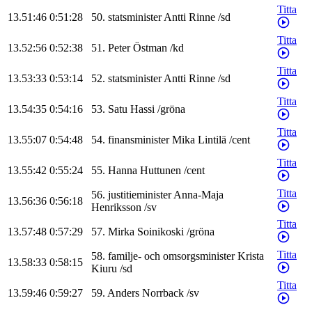
Titta
13.51:46
0:51:28
50
.
statsminister
Antti
Rinne
/
sd
Titta
13.52:56
0:52:38
51
.
Peter
Östman
/
kd
Titta
13.53:33
0:53:14
52
.
statsminister
Antti
Rinne
/
sd
Titta
13.54:35
0:54:16
53
.
Satu
Hassi
/
gröna
Titta
13.55:07
0:54:48
54
.
finansminister
Mika
Lintilä
/
cent
Titta
13.55:42
0:55:24
55
.
Hanna
Huttunen
/
cent
Titta
56
.
justitieminister
Anna-Maja
13.56:36
0:56:18
Henriksson
/
sv
Titta
13.57:48
0:57:29
57
.
Mirka
Soinikoski
/
gröna
Titta
58
.
familje- och omsorgsminister
Krista
13.58:33
0:58:15
Kiuru
/
sd
Titta
13.59:46
0:59:27
59
.
Anders
Norrback
/
sv