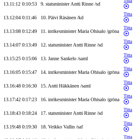
Titta
13.11:12
0:10:53
9
.
statsminister
Antti
Rinne
/
sd
Titta
13.12:04
0:11:46
10
.
Päivi
Räsänen
/
kd
Titta
13.13:08
0:12:49
11
.
inrikesminister
Maria
Ohisalo
/
gröna
Titta
13.14:07
0:13:49
12
.
statsminister
Antti
Rinne
/
sd
Titta
13.15:25
0:15:06
13
.
Janne
Sankelo
/
saml
Titta
13.16:05
0:15:47
14
.
inrikesminister
Maria
Ohisalo
/
gröna
Titta
13.16:48
0:16:30
15
.
Antti
Häkkänen
/
saml
Titta
13.17:42
0:17:23
16
.
inrikesminister
Maria
Ohisalo
/
gröna
Titta
13.18:43
0:18:24
17
.
statsminister
Antti
Rinne
/
sd
Titta
13.19:48
0:19:30
18
.
Veikko
Vallin
/
saf
Titta