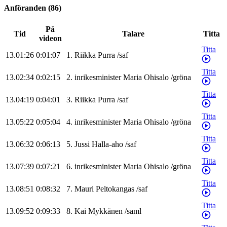
Anföranden
(
86
)
På
Tid
Talare
Titta
videon
Titta
13.01:26
0:01:07
1
.
Riikka
Purra
/
saf
Titta
13.02:34
0:02:15
2
.
inrikesminister
Maria
Ohisalo
/
gröna
Titta
13.04:19
0:04:01
3
.
Riikka
Purra
/
saf
Titta
13.05:22
0:05:04
4
.
inrikesminister
Maria
Ohisalo
/
gröna
Titta
13.06:32
0:06:13
5
.
Jussi
Halla-aho
/
saf
Titta
13.07:39
0:07:21
6
.
inrikesminister
Maria
Ohisalo
/
gröna
Titta
13.08:51
0:08:32
7
.
Mauri
Peltokangas
/
saf
Titta
13.09:52
0:09:33
8
.
Kai
Mykkänen
/
saml