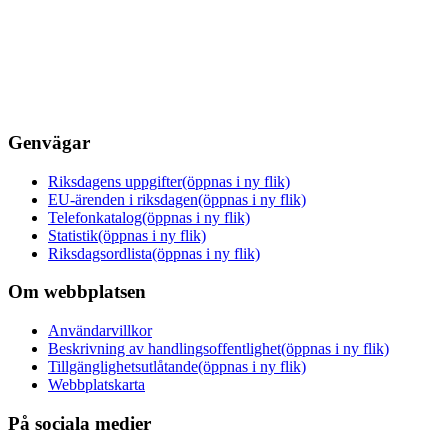
Genvägar
Riksdagens uppgifter
(öppnas i ny flik)
EU-ärenden i riksdagen
(öppnas i ny flik)
Telefonkatalog
(öppnas i ny flik)
Statistik
(öppnas i ny flik)
Riksdagsordlista
(öppnas i ny flik)
Om webbplatsen
Användarvillkor
Beskrivning av handlingsoffentlighet
(öppnas i ny flik)
Tillgänglighetsutlåtande
(öppnas i ny flik)
Webbplatskarta
På sociala medier