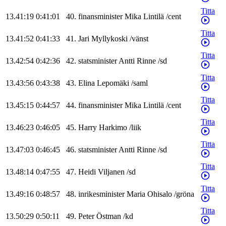
Titta
13.41:19
0:41:01
40
.
finansminister
Mika
Lintilä
/
cent
Titta
13.41:52
0:41:33
41
.
Jari
Myllykoski
/
vänst
Titta
13.42:54
0:42:36
42
.
statsminister
Antti
Rinne
/
sd
Titta
13.43:56
0:43:38
43
.
Elina
Lepomäki
/
saml
Titta
13.45:15
0:44:57
44
.
finansminister
Mika
Lintilä
/
cent
Titta
13.46:23
0:46:05
45
.
Harry
Harkimo
/
liik
Titta
13.47:03
0:46:45
46
.
statsminister
Antti
Rinne
/
sd
Titta
13.48:14
0:47:55
47
.
Heidi
Viljanen
/
sd
Titta
13.49:16
0:48:57
48
.
inrikesminister
Maria
Ohisalo
/
gröna
Titta
13.50:29
0:50:11
49
.
Peter
Östman
/
kd