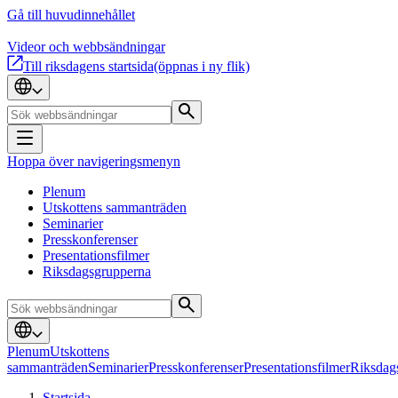
Gå till huvudinnehållet
Videor och webbsändningar
Till riksdagens startsida
(öppnas i ny flik)
Hoppa över navigeringsmenyn
Plenum
Utskottens sammanträden
Seminarier
Presskonferenser
Presentationsfilmer
Riksdagsgrupperna
Plenum
Utskottens
sammanträden
Seminarier
Presskonferenser
Presentationsfilmer
Riksdag
Startsida