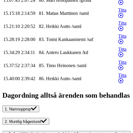
15.07:43
2:07:24
80
.
Mari
Holopainen
/
gröna
Titta
15.15:18
2:14:59
81
.
Matias
Marttinen
/
saml
Titta
15.21:10
2:20:52
82
.
Heikki
Autto
/
saml
Titta
15.28:19
2:28:00
83
.
Toimi
Kankaanniemi
/
saf
Titta
15.34:29
2:34:11
84
.
Antero
Laukkanen
/
kd
Titta
15.37:52
2:37:34
85
.
Timo
Heinonen
/
saml
Titta
15.40:00
2:39:42
86
.
Heikki
Autto
/
saml
Dagordning alltså ärenden som behandlas
1.
Namnupprop
2.
Muntlig frågestund