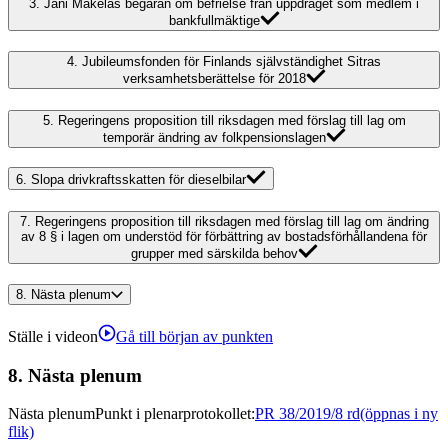
3.
Jani Mäkeläs begäran om befrielse från uppdraget som medlem i
bankfullmäktige
4.
Jubileumsfonden för Finlands självständighet Sitras
verksamhetsberättelse för 2018
5.
Regeringens proposition till riksdagen med förslag till lag om
temporär ändring av folkpensionslagen
6.
Slopa drivkraftsskatten för dieselbilar
7.
Regeringens proposition till riksdagen med förslag till lag om ändring
av 8 § i lagen om understöd för förbättring av bostadsförhållandena för
grupper med särskilda behov
8.
Nästa plenum
Ställe i videon
Gå till början av punkten
8.
Nästa plenum
Nästa plenum
Punkt i plenarprotokollet
:
PR 38/2019/8 rd
(öppnas i ny
flik)