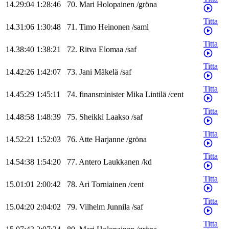
14.29:04
1:28:46
70
.
Mari
Holopainen
/
gröna
Titta
14.31:06
1:30:48
71
.
Timo
Heinonen
/
saml
Titta
14.38:40
1:38:21
72
.
Ritva
Elomaa
/
saf
Titta
14.42:26
1:42:07
73
.
Jani
Mäkelä
/
saf
Titta
14.45:29
1:45:11
74
.
finansminister
Mika
Lintilä
/
cent
Titta
14.48:58
1:48:39
75
.
Sheikki
Laakso
/
saf
Titta
14.52:21
1:52:03
76
.
Atte
Harjanne
/
gröna
Titta
14.54:38
1:54:20
77
.
Antero
Laukkanen
/
kd
Titta
15.01:01
2:00:42
78
.
Ari
Torniainen
/
cent
Titta
15.04:20
2:04:02
79
.
Vilhelm
Junnila
/
saf
Titta