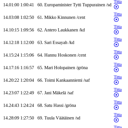
Titta
14.01:00
1:00:41
60
.
Europaminister
Tytti
Tuppurainen
/
sd
Titta
14.03:08
1:02:50
61
.
Mikko
Kinnunen
/
cent
Titta
14.10:15
1:09:56
62
.
Antero
Laukkanen
/
kd
Titta
14.12:18
1:12:00
63
.
Sari
Essayah
/
kd
Titta
14.15:24
1:15:06
64
.
Hannu
Hoskonen
/
cent
Titta
14.17:16
1:16:57
65
.
Mari
Holopainen
/
gröna
Titta
14.20:22
1:20:04
66
.
Toimi
Kankaanniemi
/
saf
Titta
14.23:07
1:22:49
67
.
Jani
Mäkelä
/
saf
Titta
14.24:43
1:24:24
68
.
Satu
Hassi
/
gröna
Titta
14.28:09
1:27:50
69
.
Tuula
Väätäinen
/
sd
Titta