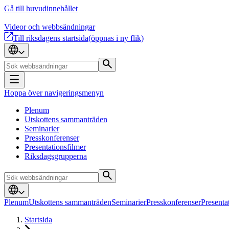
Gå till huvudinnehållet
Videor och webbsändningar
Till riksdagens startsida
(öppnas i ny flik)
Hoppa över navigeringsmenyn
Plenum
Utskottens sammanträden
Seminarier
Presskonferenser
Presentationsfilmer
Riksdagsgrupperna
Plenum
Utskottens sammanträden
Seminarier
Presskonferenser
Presenta
Startsida