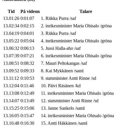
Tid
På videon
Talare
13.01:26
0:01:07
1
.
Riikka
Purra
/
saf
13.02:34
0:02:15
2
.
inrikesminister
Maria
Ohisalo
/
gröna
13.04:19
0:04:01
3
.
Riikka
Purra
/
saf
13.05:22
0:05:04
4
.
inrikesminister
Maria
Ohisalo
/
gröna
13.06:32
0:06:13
5
.
Jussi
Halla-aho
/
saf
13.07:39
0:07:21
6
.
inrikesminister
Maria
Ohisalo
/
gröna
13.08:51
0:08:32
7
.
Mauri
Peltokangas
/
saf
13.09:52
0:09:33
8
.
Kai
Mykkänen
/
saml
13.11:12
0:10:53
9
.
statsminister
Antti
Rinne
/
sd
13.12:04
0:11:46
10
.
Päivi
Räsänen
/
kd
13.13:08
0:12:49
11
.
inrikesminister
Maria
Ohisalo
/
gröna
13.14:07
0:13:49
12
.
statsminister
Antti
Rinne
/
sd
13.15:25
0:15:06
13
.
Janne
Sankelo
/
saml
13.16:05
0:15:47
14
.
inrikesminister
Maria
Ohisalo
/
gröna
13.16:48
0:16:30
15
.
Antti
Häkkänen
/
saml