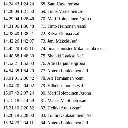
14.24:43
1:24:24
68
.
Satu
Hassi
/
gröna
14.28:09
1:27:50
69
.
Tuula
Väätäinen
/
sd
14.29:04
1:28:46
70
.
Mari
Holopainen
/
gröna
14.31:06
1:30:48
71
.
Timo
Heinonen
/
saml
14.38:40
1:38:21
72
.
Ritva
Elomaa
/
saf
14.42:26
1:42:07
73
.
Jani
Mäkelä
/
saf
14.45:29
1:45:11
74
.
finansminister
Mika
Lintilä
/
cent
14.48:58
1:48:39
75
.
Sheikki
Laakso
/
saf
14.52:21
1:52:03
76
.
Atte
Harjanne
/
gröna
14.54:38
1:54:20
77
.
Antero
Laukkanen
/
kd
15.01:01
2:00:42
78
.
Ari
Torniainen
/
cent
15.04:20
2:04:02
79
.
Vilhelm
Junnila
/
saf
15.07:43
2:07:24
80
.
Mari
Holopainen
/
gröna
15.15:18
2:14:59
81
.
Matias
Marttinen
/
saml
15.21:10
2:20:52
82
.
Heikki
Autto
/
saml
15.28:19
2:28:00
83
.
Toimi
Kankaanniemi
/
saf
15.34:29
2:34:11
84
.
Antero
Laukkanen
/
kd