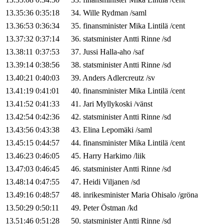
13.35:36
0:35:18
34
.
Wille
Rydman
/
saml
13.36:53
0:36:34
35
.
finansminister
Mika
Lintilä
/
cent
13.37:32
0:37:14
36
.
statsminister
Antti
Rinne
/
sd
13.38:11
0:37:53
37
.
Jussi
Halla-aho
/
saf
13.39:14
0:38:56
38
.
statsminister
Antti
Rinne
/
sd
13.40:21
0:40:03
39
.
Anders
Adlercreutz
/
sv
13.41:19
0:41:01
40
.
finansminister
Mika
Lintilä
/
cent
13.41:52
0:41:33
41
.
Jari
Myllykoski
/
vänst
13.42:54
0:42:36
42
.
statsminister
Antti
Rinne
/
sd
13.43:56
0:43:38
43
.
Elina
Lepomäki
/
saml
13.45:15
0:44:57
44
.
finansminister
Mika
Lintilä
/
cent
13.46:23
0:46:05
45
.
Harry
Harkimo
/
liik
13.47:03
0:46:45
46
.
statsminister
Antti
Rinne
/
sd
13.48:14
0:47:55
47
.
Heidi
Viljanen
/
sd
13.49:16
0:48:57
48
.
inrikesminister
Maria
Ohisalo
/
gröna
13.50:29
0:50:11
49
.
Peter
Östman
/
kd
13.51:46
0:51:28
50
.
statsminister
Antti
Rinne
/
sd