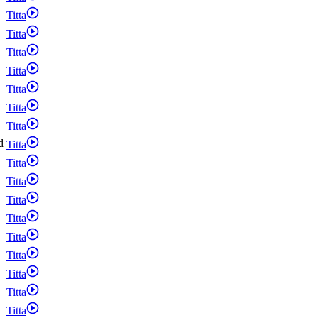
Titta
Titta
Titta
Titta
Titta
Titta
Titta
d
Titta
Titta
Titta
Titta
Titta
Titta
Titta
Titta
Titta
Titta