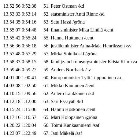
13.52:56
0:52:38
51
.
Peter
Östman
/
kd
13.53:33
0:53:14
52
.
statsminister
Antti
Rinne
/
sd
13.54:35
0:54:16
53
.
Satu
Hassi
/
gröna
13.55:07
0:54:48
54
.
finansminister
Mika
Lintilä
/
cent
13.55:42
0:55:24
55
.
Hanna
Huttunen
/
cent
13.56:36
0:56:18
56
.
justitieminister
Anna-Maja
Henriksson
/
sv
13.57:48
0:57:29
57
.
Mirka
Soinikoski
/
gröna
13.58:33
0:58:15
58
.
familje- och omsorgsminister
Krista
Kiuru
/
s
13.59:46
0:59:27
59
.
Anders
Norrback
/
sv
14.01:00
1:00:41
60
.
Europaminister
Tytti
Tuppurainen
/
sd
14.03:08
1:02:50
61
.
Mikko
Kinnunen
/
cent
14.10:15
1:09:56
62
.
Antero
Laukkanen
/
kd
14.12:18
1:12:00
63
.
Sari
Essayah
/
kd
14.15:24
1:15:06
64
.
Hannu
Hoskonen
/
cent
14.17:16
1:16:57
65
.
Mari
Holopainen
/
gröna
14.20:22
1:20:04
66
.
Toimi
Kankaanniemi
/
saf
14.23:07
1:22:49
67
.
Jani
Mäkelä
/
saf