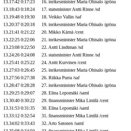
13.17:42
0:17:23
16
.
inrikesminister
Maria
Ohisalo
/
gröna
13.18:43
0:18:24
17
.
statsminister
Antti
Rinne
/
sd
13.19:48
0:19:30
18
.
Veikko
Vallin
/
saf
13.20:37
0:20:18
19
.
inrikesminister
Maria
Ohisalo
/
gröna
13.21:41
0:21:22
20
.
Mikko
Kärnä
/
cent
13.22:25
0:22:06
21
.
inrikesminister
Maria
Ohisalo
/
gröna
13.23:08
0:22:50
22
.
Antti
Lindtman
/
sd
13.24:26
0:24:08
23
.
statsminister
Antti
Rinne
/
sd
13.25:41
0:25:22
24
.
Antti
Kurvinen
/
cent
13.27:03
0:26:45
25
.
inrikesminister
Maria
Ohisalo
/
gröna
13.27:56
0:27:38
26
.
Riikka
Purra
/
saf
13.28:47
0:28:28
27
.
inrikesminister
Maria
Ohisalo
/
gröna
13.29:25
0:29:07
28
.
Elina
Lepomäki
/
saml
13.30:40
0:30:22
29
.
finansminister
Mika
Lintilä
/
cent
13.31:53
0:31:35
30
.
Elina
Lepomäki
/
saml
13.33:12
0:32:54
31
.
finansminister
Mika
Lintilä
/
cent
13.34:02
0:33:43
32
.
Arto
Satonen
/
saml
13.35:08
0:34:50
33
.
finansminister
Mika
Lintilä
/
cent