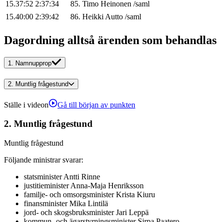
15.37:52
2:37:34
85
.
Timo
Heinonen
/
saml
15.40:00
2:39:42
86
.
Heikki
Autto
/
saml
Dagordning alltså ärenden som behandlas
1.
Namnupprop
2.
Muntlig frågestund
Ställe i videon
Gå till början av punkten
2.
Muntlig frågestund
Muntlig frågestund
Följande ministrar svarar
:
statsminister
Antti
Rinne
justitieminister
Anna-Maja
Henriksson
familje- och omsorgsminister
Krista
Kiuru
finansminister
Mika
Lintilä
jord- och skogsbruksminister
Jari
Leppä
kommun- och ägarstyrningsminister
Sirpa
Paatero