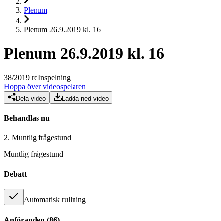
Plenum
Plenum 26.9.2019 kl. 16
Plenum 26.9.2019 kl. 16
38
/
2019
rd
Inspelning
Hoppa över videospelaren
Dela video
Ladda ned video
Behandlas nu
2.
Muntlig frågestund
Muntlig frågestund
Debatt
Automatisk rullning
Anföranden
(
86
)