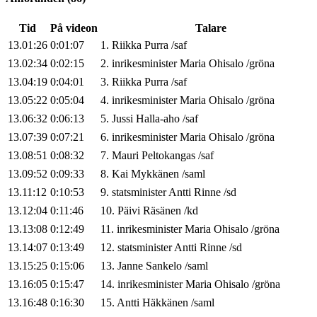
Tid
På videon
Talare
13.01:26
0:01:07
1
.
Riikka
Purra
/
saf
13.02:34
0:02:15
2
.
inrikesminister
Maria
Ohisalo
/
gröna
13.04:19
0:04:01
3
.
Riikka
Purra
/
saf
13.05:22
0:05:04
4
.
inrikesminister
Maria
Ohisalo
/
gröna
13.06:32
0:06:13
5
.
Jussi
Halla-aho
/
saf
13.07:39
0:07:21
6
.
inrikesminister
Maria
Ohisalo
/
gröna
13.08:51
0:08:32
7
.
Mauri
Peltokangas
/
saf
13.09:52
0:09:33
8
.
Kai
Mykkänen
/
saml
13.11:12
0:10:53
9
.
statsminister
Antti
Rinne
/
sd
13.12:04
0:11:46
10
.
Päivi
Räsänen
/
kd
13.13:08
0:12:49
11
.
inrikesminister
Maria
Ohisalo
/
gröna
13.14:07
0:13:49
12
.
statsminister
Antti
Rinne
/
sd
13.15:25
0:15:06
13
.
Janne
Sankelo
/
saml
13.16:05
0:15:47
14
.
inrikesminister
Maria
Ohisalo
/
gröna
13.16:48
0:16:30
15
.
Antti
Häkkänen
/
saml