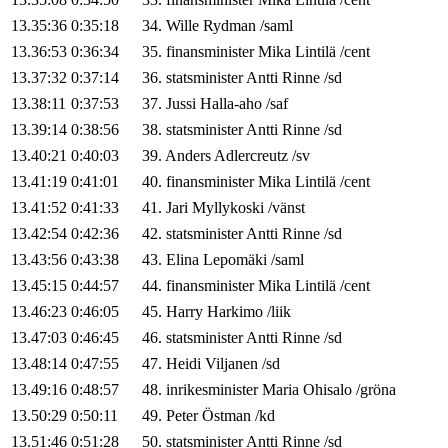
13.35:36
0:35:18
34
.
Wille
Rydman
/
saml
13.36:53
0:36:34
35
.
finansminister
Mika
Lintilä
/
cent
13.37:32
0:37:14
36
.
statsminister
Antti
Rinne
/
sd
13.38:11
0:37:53
37
.
Jussi
Halla-aho
/
saf
13.39:14
0:38:56
38
.
statsminister
Antti
Rinne
/
sd
13.40:21
0:40:03
39
.
Anders
Adlercreutz
/
sv
13.41:19
0:41:01
40
.
finansminister
Mika
Lintilä
/
cent
13.41:52
0:41:33
41
.
Jari
Myllykoski
/
vänst
13.42:54
0:42:36
42
.
statsminister
Antti
Rinne
/
sd
13.43:56
0:43:38
43
.
Elina
Lepomäki
/
saml
13.45:15
0:44:57
44
.
finansminister
Mika
Lintilä
/
cent
13.46:23
0:46:05
45
.
Harry
Harkimo
/
liik
13.47:03
0:46:45
46
.
statsminister
Antti
Rinne
/
sd
13.48:14
0:47:55
47
.
Heidi
Viljanen
/
sd
13.49:16
0:48:57
48
.
inrikesminister
Maria
Ohisalo
/
gröna
13.50:29
0:50:11
49
.
Peter
Östman
/
kd
13.51:46
0:51:28
50
.
statsminister
Antti
Rinne
/
sd