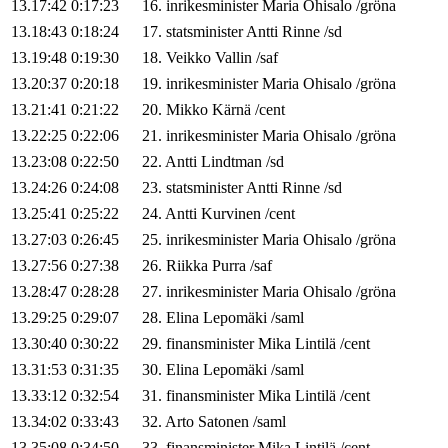
13.17:42
0:17:23
16
.
inrikesminister
Maria
Ohisalo
/
gröna
13.18:43
0:18:24
17
.
statsminister
Antti
Rinne
/
sd
13.19:48
0:19:30
18
.
Veikko
Vallin
/
saf
13.20:37
0:20:18
19
.
inrikesminister
Maria
Ohisalo
/
gröna
13.21:41
0:21:22
20
.
Mikko
Kärnä
/
cent
13.22:25
0:22:06
21
.
inrikesminister
Maria
Ohisalo
/
gröna
13.23:08
0:22:50
22
.
Antti
Lindtman
/
sd
13.24:26
0:24:08
23
.
statsminister
Antti
Rinne
/
sd
13.25:41
0:25:22
24
.
Antti
Kurvinen
/
cent
13.27:03
0:26:45
25
.
inrikesminister
Maria
Ohisalo
/
gröna
13.27:56
0:27:38
26
.
Riikka
Purra
/
saf
13.28:47
0:28:28
27
.
inrikesminister
Maria
Ohisalo
/
gröna
13.29:25
0:29:07
28
.
Elina
Lepomäki
/
saml
13.30:40
0:30:22
29
.
finansminister
Mika
Lintilä
/
cent
13.31:53
0:31:35
30
.
Elina
Lepomäki
/
saml
13.33:12
0:32:54
31
.
finansminister
Mika
Lintilä
/
cent
13.34:02
0:33:43
32
.
Arto
Satonen
/
saml
13.35:08
0:34:50
33
.
finansminister
Mika
Lintilä
/
cent