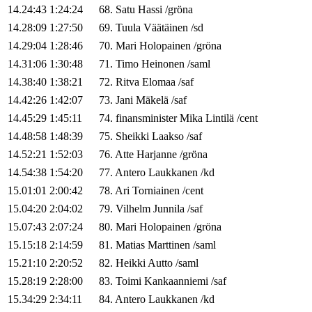
14.24:43
1:24:24
68
.
Satu
Hassi
/
gröna
14.28:09
1:27:50
69
.
Tuula
Väätäinen
/
sd
14.29:04
1:28:46
70
.
Mari
Holopainen
/
gröna
14.31:06
1:30:48
71
.
Timo
Heinonen
/
saml
14.38:40
1:38:21
72
.
Ritva
Elomaa
/
saf
14.42:26
1:42:07
73
.
Jani
Mäkelä
/
saf
14.45:29
1:45:11
74
.
finansminister
Mika
Lintilä
/
cent
14.48:58
1:48:39
75
.
Sheikki
Laakso
/
saf
14.52:21
1:52:03
76
.
Atte
Harjanne
/
gröna
14.54:38
1:54:20
77
.
Antero
Laukkanen
/
kd
15.01:01
2:00:42
78
.
Ari
Torniainen
/
cent
15.04:20
2:04:02
79
.
Vilhelm
Junnila
/
saf
15.07:43
2:07:24
80
.
Mari
Holopainen
/
gröna
15.15:18
2:14:59
81
.
Matias
Marttinen
/
saml
15.21:10
2:20:52
82
.
Heikki
Autto
/
saml
15.28:19
2:28:00
83
.
Toimi
Kankaanniemi
/
saf
15.34:29
2:34:11
84
.
Antero
Laukkanen
/
kd