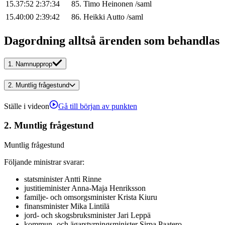
15.37:52
2:37:34
85
.
Timo
Heinonen
/
saml
15.40:00
2:39:42
86
.
Heikki
Autto
/
saml
Dagordning alltså ärenden som behandlas
1.
Namnupprop
2.
Muntlig frågestund
Ställe i videon
Gå till början av punkten
2.
Muntlig frågestund
Muntlig frågestund
Följande ministrar svarar
:
statsminister
Antti
Rinne
justitieminister
Anna-Maja
Henriksson
familje- och omsorgsminister
Krista
Kiuru
finansminister
Mika
Lintilä
jord- och skogsbruksminister
Jari
Leppä
kommun- och ägarstyrningsminister
Sirpa
Paatero