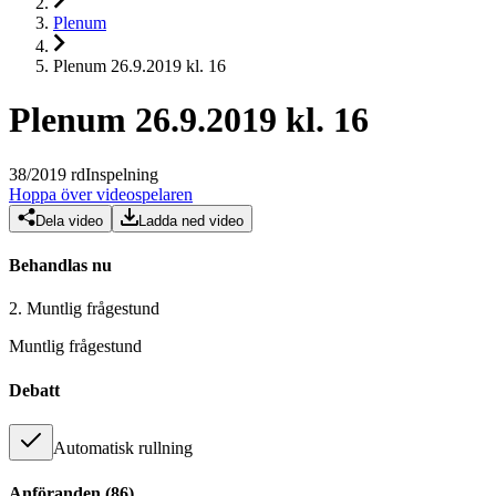
Plenum
Plenum 26.9.2019 kl. 16
Plenum 26.9.2019 kl. 16
38
/
2019
rd
Inspelning
Hoppa över videospelaren
Dela video
Ladda ned video
Behandlas nu
2.
Muntlig frågestund
Muntlig frågestund
Debatt
Automatisk rullning
Anföranden
(
86
)