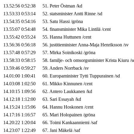
13.52:56
0:52:38
51
.
Peter
Östman
/
kd
13.53:33
0:53:14
52
.
statsminister
Antti
Rinne
/
sd
13.54:35
0:54:16
53
.
Satu
Hassi
/
gröna
13.55:07
0:54:48
54
.
finansminister
Mika
Lintilä
/
cent
13.55:42
0:55:24
55
.
Hanna
Huttunen
/
cent
13.56:36
0:56:18
56
.
justitieminister
Anna-Maja
Henriksson
/
sv
13.57:48
0:57:29
57
.
Mirka
Soinikoski
/
gröna
13.58:33
0:58:15
58
.
familje- och omsorgsminister
Krista
Kiuru
/
s
13.59:46
0:59:27
59
.
Anders
Norrback
/
sv
14.01:00
1:00:41
60
.
Europaminister
Tytti
Tuppurainen
/
sd
14.03:08
1:02:50
61
.
Mikko
Kinnunen
/
cent
14.10:15
1:09:56
62
.
Antero
Laukkanen
/
kd
14.12:18
1:12:00
63
.
Sari
Essayah
/
kd
14.15:24
1:15:06
64
.
Hannu
Hoskonen
/
cent
14.17:16
1:16:57
65
.
Mari
Holopainen
/
gröna
14.20:22
1:20:04
66
.
Toimi
Kankaanniemi
/
saf
14.23:07
1:22:49
67
.
Jani
Mäkelä
/
saf